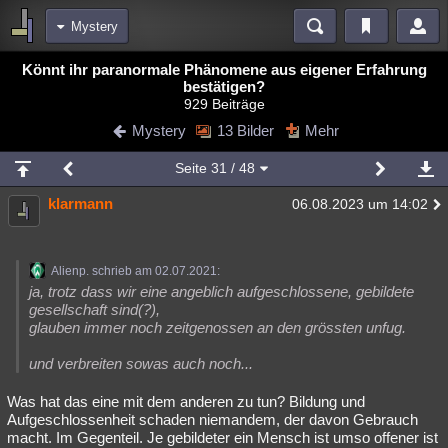
Mystery
Bereiche
Könnt ihr paranormale Phänomene aus eigener Erfahrung
bestätigen?
Echtzeit
Diskussionen
Blogs
Videos
Statistiken
929 Beiträge
Mystery
13 Bilder
Mehr
Chat
Wiki
Neuigkeiten
2
meine Rubriken
Seite
31
/ 48
Menschen
Wissenschaft
Politik
Mystery
Kriminalfälle
klarmann
06.08.2023 um 14:02
Spiritualität
Verschwörungen
Technologie
Ufologie
Natur
Umfragen
Unterhaltung
Alienp. schrieb am 02.07.2021:
ja, trotz dass wir eine angeblich aufgeschlossene, gebildete
weitere Rubriken
gesellschaft sind(?),
glauben immer noch zeitgenossen an den grössten unfug.
Philosophie
Träume
Orte
Esoterik
Literatur
und verbreiten sowas auch noch...
Astronomie
Helpdesk
Gruppen
Gaming
Filme
Was hat das eine mit dem anderen zu tun? Bildung und
Musik
Clash
Verbesserungen
Allmystery
English
Aufgeschlossenheit schaden niemandem, der davon Gebrauch
macht. Im Gegenteil. Je gebildeter ein Mensch ist umso offener ist
Übersichten