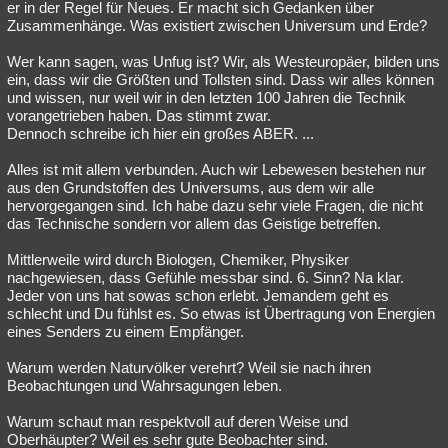
er in der Regel für Neues. Er macht sich Gedanken über
Besucht
Teilgenommen
Alle
Neue
Geschlossen
Zusammenhänge. Was existiert zwischen Universum und Erde?
Wer kann sagen, was Unfug ist? Wir, als Westeuropäer, bilden uns
Lesenswert
Schlüsselwörter
ein, dass wir die Größten und Tollsten sind. Dass wir alles können
und wissen, nur weil wir in den letzten 100 Jahren die Technik
vorangetrieben haben. Das stimmt zwar.
Dennoch schreibe ich hier ein großes ABER. ...
Alles ist mit allem verbunden. Auch wir Lebewesen bestehen nur
aus den Grundstoffen des Universums, aus dem wir alle
hervorgegangen sind. Ich habe dazu sehr viele Fragen, die nicht
das Technische sondern vor allem das Geistige betreffen.
Mittlerweile wird durch Biologen, Chemiker, Physiker
nachgewiesen, dass Gefühle messbar sind. 6. Sinn? Na klar.
Jeder von uns hat sowas schon erlebt. Jemandem geht es
schlecht und Du fühlst es. So etwas ist Übertragung von Energien
eines Senders zu einem Empfänger.
Warum werden Naturvölker verehrt? Weil sie nach ihren
Beobachtungen und Wahrsagungen leben.
Warum schaut man respektvoll auf deren Weise und
Oberhäupter? Weil es sehr gute Beobachter sind.