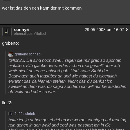
Besucht
Teilgenommen
Alle
Neue
Geschlossen
wer ist das den den kann der mit kommen
Lesenswert
Schlüsselwörter
sunny5
29.05.2008 um 16:07
ehemaliges Mitglied
gruberto:
gruberto schrieb:
@floh22: Da sind noch zwei Fragen die mir grad so spontan
einfallen. ICh glaube die wurden schon mal gestellt aber ich
weiß nicht ob es ne antwort gab. Und zwar: Steht der
Bauwagen auch tagsüber da und wie hattest du eigentlich
erkannt das da Namen stehen. Nicht das du denkst ich
zweifel an dem was du sagst sondern ich will nur herausfinden
ob Vollmond oder so war.
flo22:
flo22 schrieb:
hatte ich ja schon geschrieben ich werde sonntqag auf montag
rein gehen in den wald und egal was passiert ich in die