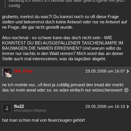
siedlung ich weiss ich bereue das aber geal ichgehe rein jetzt
sonttg
gruberto, merkst du was?! Du kannst noch so oft diese Frage
stellen und bekommst doch keine Antwort oder nur ne Antwort auf
ne Frage, die gar nicht gestellt wurde.
Also nochmal - so schwer kann das doch nicht sein - WIE
KONNTEST DU BEI AUSGEFALLENER TASCHENLAMPE IM
BAUWAGEN DIE NAMEN ERKENNEN? Und warum willst du
immer nur nachts in den Wald rennen? Mich würd das an deiner
Stelle auch mal interessieren, was da tagsüber abgeht.
Die_Frau
29.05.2008 um 16:07
ne ich meinte nur...vll liest ja zufällig jemand den tread der merkt
das ist mein areal oder so. es wäre einfach nur wünschenswert
flo22
29.05.2008 um 16:10
ehemaliges Mitglied
hat man schon mal von feuerzeugen gehört