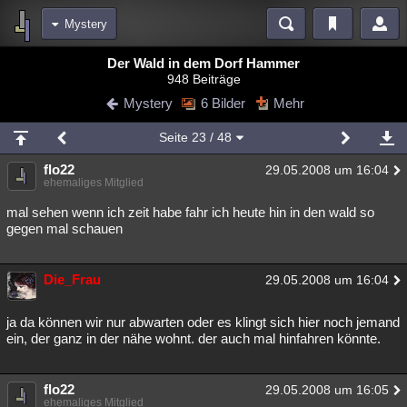
Mystery
Bereiche
Der Wald in dem Dorf Hammer
948 Beiträge
Echtzeit
Diskussionen
Blogs
Videos
Statistiken
Mystery
6 Bilder
Mehr
Chat
Wiki
Neuigkeiten
Seite
23
/ 48
meine Rubriken
flo22
29.05.2008 um 16:04
Menschen
Wissenschaft
Politik
Mystery
Kriminalfälle
ehemaliges Mitglied
Spiritualität
Verschwörungen
Technologie
Ufologie
mal sehen wenn ich zeit habe fahr ich heute hin in den wald so
gegen mal schauen
Natur
Umfragen
Unterhaltung
weitere Rubriken
Die_Frau
29.05.2008 um 16:04
Philosophie
Träume
Orte
Esoterik
Literatur
ja da können wir nur abwarten oder es klingt sich hier noch jemand
Astronomie
Helpdesk
Gruppen
Gaming
Filme
ein, der ganz in der nähe wohnt. der auch mal hinfahren könnte.
Musik
Clash
Verbesserungen
Allmystery
English
flo22
29.05.2008 um 16:05
Übersichten
ehemaliges Mitglied