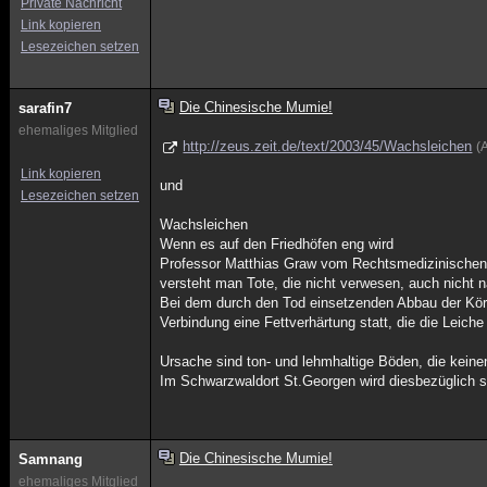
Private Nachricht
Link kopieren
Lesezeichen setzen
Die Chinesische Mumie!
sarafin7
ehemaliges Mitglied
http://zeus.zeit.de/text/2003/45/Wachsleichen
(
Link kopieren
und
Lesezeichen setzen
Wachsleichen
Wenn es auf den Friedhöfen eng wird
Professor Matthias Graw vom Rechtsmedizinischen 
versteht man Tote, die nicht verwesen, auch nicht n
Bei dem durch den Tod einsetzenden Abbau der Körp
Verbindung eine Fettverhärtung statt, die die Leich
Ursache sind ton- und lehmhaltige Böden, die keine
Im Schwarzwaldort St.Georgen wird diesbezüglich se
Die Chinesische Mumie!
Samnang
ehemaliges Mitglied