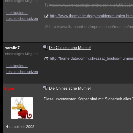
ehemaliges Mitglied
http://www.archaeologie-online.de/links/158/551
Link kopieren
http://www.themystic.de/pyramiden/mumien.htm
Lesezeichen setzen
http://www.lts-orient.ch/Impressionen/mumien/
Die Chinesische Mumie!
sarafin7
ehemaliges Mitglied
http://home.datacomm.ch/ezzat_boulos/mumi
Link kopieren
Lesezeichen setzen
Die Chinesische Mumie!
hype
Diese unverwesten Körper sind mit Sicherheit alles 
dabei seit 2005