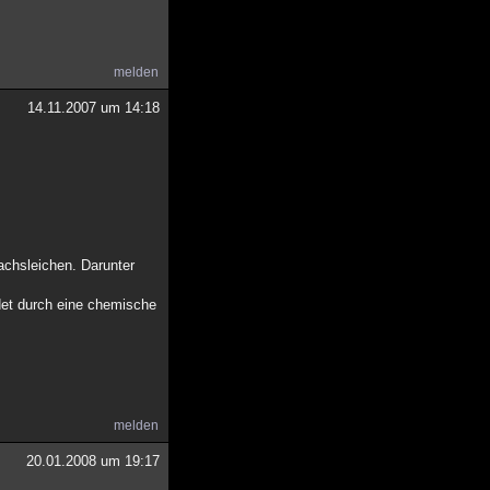
melden
14.11.2007 um 14:18
achsleichen. Darunter
det durch eine chemische
melden
20.01.2008 um 19:17