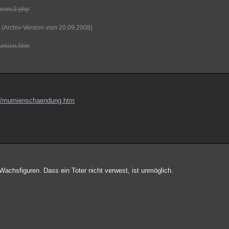
/more3.php
(Archiv-Version vom 20.09.2008)
mumien.htm
en/mumienschaendung.htm
Wachsfiguren. Dass ein Toter nicht verwest, ist unmöglich.