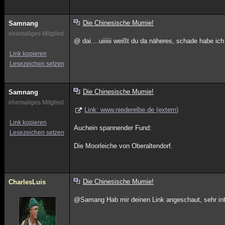
Die Chinesische Mumie!
Samnang
ehemaliges Mitglied
@ dai....uiiiiii weißt du da näheres, schade habe ic
Link kopieren
Lesezeichen setzen
Die Chinesische Mumie!
Samnang
ehemaliges Mitglied
Link: www.niederelbe.de (extern)
Link kopieren
Auchein spannender Fund:
Lesezeichen setzen
Die Moorleiche von Oberaltendorf.
Die Chinesische Mumie!
CharlesLuis
@Samang Hab mir deinen Link angeschaut, sehr inte