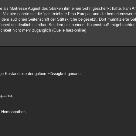
ie als Maitresse August des Starken ihm einen Sohn geschenkt hatte, kam A
t. Voltaire nannte sie die “geistreichste Frau Europas und die bemerkenswerte
 dem südlichen Seitenschiff der Stiftskirche beigesetzt. Dort mumifizierte Sa
heit sei deutlich sichtbar. Seitdem ein in einem Rosenstrauß mitgebrachter
lichkeit nicht mehr zugänglich (Quelle harz-online)
ge Bestandteile der gelben Flüssigkeit genannt,
opathie,
ten Homöopathen,