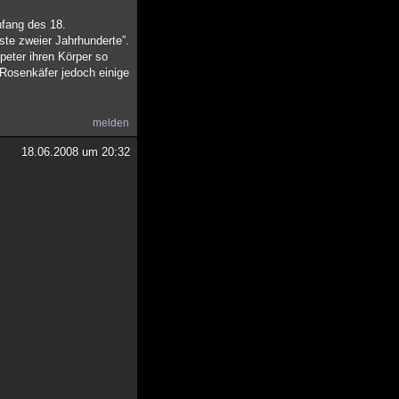
nfang des 18.
ste zweier Jahrhunderte”.
lpeter ihren Körper so
 Rosenkäfer jedoch einige
melden
18.06.2008 um 20:32