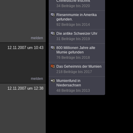
Chinesische Inschrift
34 Beiträge bis 2020
Riesenmumie in Amerika
gefunden.
92 Beiträge bis 2014
Die antike Schweizer Uhr
melden
31 Beiträge bis 2019
12.11.2007 um 10:43
800 Millionen Jahre alte
Mumie gefunden
76 Beiträge bis 2018
Das Geheimnis der Mumien
218 Beiträge bis 2017
melden
Mumienfund in
Niedersachsen
12.11.2007 um 12:38
48 Beiträge bis 2013