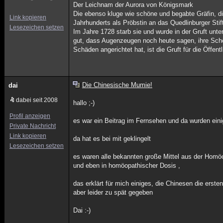
Der Leichnam der Aurora von Königsmark
Die ebenso kluge wie schöne und begabte Gräfin, d
Link kopieren
Jahrhunderts als Pröbstin an das Quedlinburger Stif
Lesezeichen setzen
Im Jahre 1728 starb sie und wurde in der Gruft unter
gut, dass Augenzeugen noch heute sagen, ihre Schön
Schäden angerichtet hat, ist die Gruft für die Öffent
Die Chinesische Mumie!
dai
dabei seit 2008
hallo ;-)
Profil anzeigen
es war ein Beitrag im Fernsehen und da wurden eini
Private Nachricht
Link kopieren
da hat es bei mit geklingelt
Lesezeichen setzen
es waren alle bekannten große Mittel aus der Homö
und eben in homöopathischer Dosis ,
das erklärt für mich einiges, die Chinesen die ers
aber leider zu spät gegeben
Dai :-)