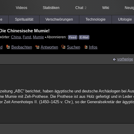
Videos
Statistiken
Chat
Wiki
Neuig
2
le
Spiritualität
Verschwörungen
Technologie
Ufologie
Die Chinesische Mumie!
wörter:
China
,
Fund
,
Mumie
▪ Abonnieren:
Feed
E-Mail
ld
Beobachten
Antworten
Suchen
Infos
vorherige
zeitung „ABC“ berichtet, haben ägyptische und deutsche Archäologen bei Au
e Mumie mit Zeh-Prothese. Die Prothese ist aus Holz gefertigt und in Leder
 Zeit Amenhoteps II. (1450–1425 v. Chr.), so der Generalsekretär der ägypti