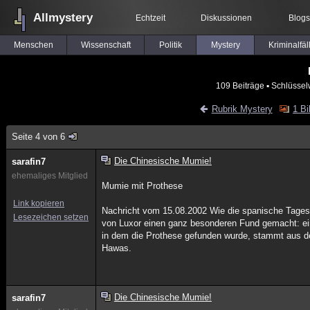
Allmystery
Echtzeit
Diskussionen
Blogs
Menschen
Wissenschaft
Politik
Mystery
Kriminalfäl
109 Beiträge
▪ Schlüssel
Rubrik Mystery
1 Bi
Seite 4 von 6
Die Chinesische Mumie!
sarafin7
ehemaliges Mitglied
Mumie mit Prothese
Link kopieren
Nachricht vom 15.08.2002 Wie die spanische Tages
Lesezeichen setzen
von Luxor einen ganz besonderen Fund gemacht: ein
in dem die Prothese gefunden wurde, stammt aus der
Hawas.
Die Chinesische Mumie!
sarafin7