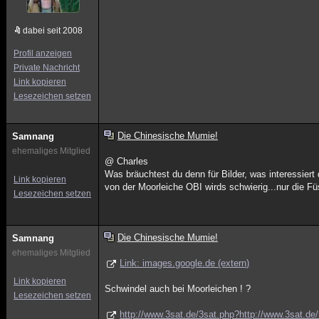
dabei seit 2008
Profil anzeigen
Private Nachricht
Link kopieren
Lesezeichen setzen
Die Chinesische Mumie!
Samnang
ehemaliges Mitglied
@ Charles
Was bräuchtest du denn für Bilder, was interessiert 
Link kopieren
von der Moorleiche OBI wirds schwierig...nur die F
Lesezeichen setzen
Die Chinesische Mumie!
Samnang
ehemaliges Mitglied
Link: images.google.de (extern)
Link kopieren
Schwindel auch bei Moorleichen ! ?
Lesezeichen setzen
http://www.3sat.de/3sat.php?http://www.3sat.de