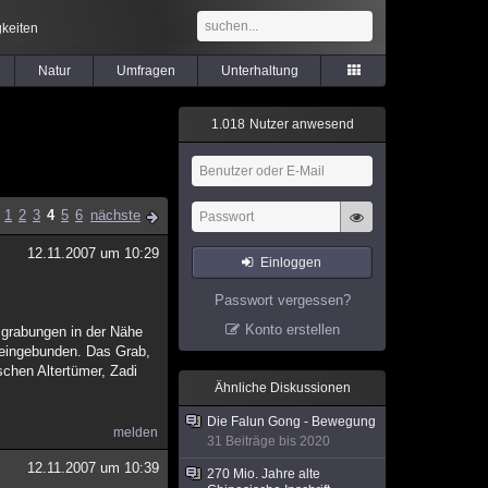
keiten
Natur
Umfragen
Unterhaltung
1
.
0
1
8
Nutzer anwesend
1
2
3
4
5
6
nächste
12.11.2007 um 10:29
Einloggen
Passwort vergessen?
Konto erstellen
sgrabungen in der Nähe
 eingebunden. Das Grab,
schen Altertümer, Zadi
Ähnliche Diskussionen
Die Falun Gong - Bewegung
melden
31 Beiträge bis 2020
12.11.2007 um 10:39
270 Mio. Jahre alte