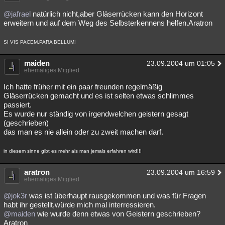
Besucht
Teilgenommen
Alle
Neue
Geschlossen
@jafrael
natürlich nicht,aber Gläserrücken kann den Horizont
erweitern und auf dem Weg des Selbsterkennens helfen.Aratron
Lesenswert
Schlüsselwörter
SI VIS PACEM,PARA BELLUM!
maiden
23.09.2004 um 01:05
ehemaliges Mitglied
Ich hatte früher mit ein paar freunden regelmäßig
Gläserrücken gemacht und es ist selten etwas schlimmes
passiert.
Es wurde nur ständig von irgendwelchen geistern gesagt
(geschrieben)
das man es nie allein oder zu zweit machen darf.
in diesem sinne gibt es mehr als man jemals erfahren wird!!!
aratron
23.09.2004 um 16:59
ehemaliges Mitglied
@jok3r
was ist überhaupt rausgekommen und was für Fragen
habt ihr gestellt,würde mich mal interressieren.
@maiden
wie wurde denn etwas von Geistern geschrieben?
Aratron