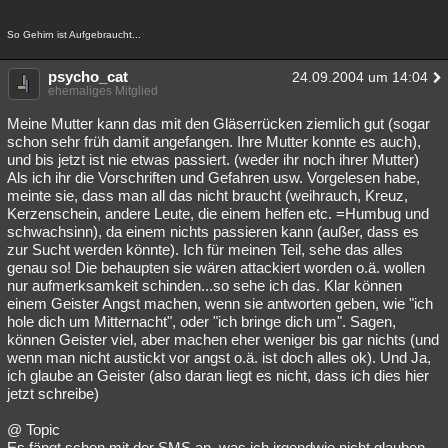
So Gehirn ist Aufgebraucht...
psycho_cat
24.09.2004 um 14:04
ehemaliges Mitglied
Meine Mutter kann das mit den Gläserrücken ziemlich gut (sogar
schon sehr früh damit angefangen. Ihre Mutter konnte es auch),
und bis jetzt ist nie etwas passiert. (weder ihr noch ihrer Mutter)
Als ich ihr die Vorschriften und Gefahren usw. Vorgelesen habe,
meinte sie, dass man all das nicht braucht (weihrauch, Kreuz,
Kerzenschein, andere Leute, die einem helfen etc. =Humbug und
schwachsinn), da einem nichts passieren kann (außer, dass es
zur Sucht werden könnte). Ich für meinen Teil, sehe das alles
genau so! Die behaupten sie wären attackiert worden o.ä. wollen
nur aufmerksamkeit schinden...so sehe ich das. Klar können
einem Geister Angst machen, wenn sie antworten geben, wie "ich
hole dich um Mitternacht", oder "ich bringe dich um". Sagen,
können Geister viel, aber machen eher weniger bis gar nichts (und
wenn man nicht austickt vor angst o.ä. ist doch alles ok). Und Ja,
ich glaube an Geister (also daran liegt es nicht, dass ich dies hier
jetzt schreibe)
@ Topic
Es fängt schon mit der SMS an, was ich irgendwie nicht glauben