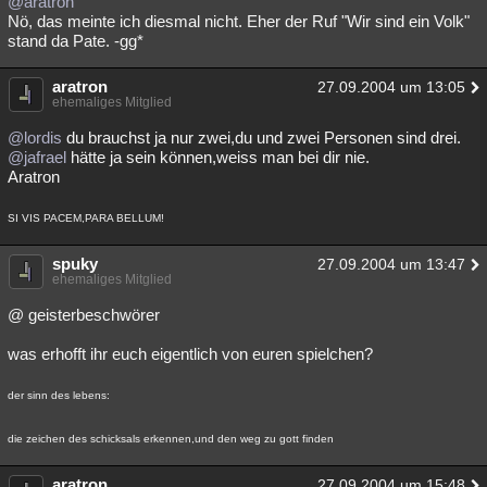
@aratron
Nö, das meinte ich diesmal nicht. Eher der Ruf "Wir sind ein Volk"
stand da Pate. -gg*
aratron
27.09.2004 um 13:05
ehemaliges Mitglied
@lordis
du brauchst ja nur zwei,du und zwei Personen sind drei.
@jafrael
hätte ja sein können,weiss man bei dir nie.
Aratron
SI VIS PACEM,PARA BELLUM!
spuky
27.09.2004 um 13:47
ehemaliges Mitglied
@ geisterbeschwörer
was erhofft ihr euch eigentlich von euren spielchen?
der sinn des lebens:
die zeichen des schicksals erkennen,und den weg zu gott finden
aratron
27.09.2004 um 15:48