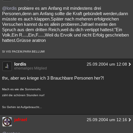
@lordis
probiere es am Anfang mit mindestens drei
Personen,denn am Anfang sollte die Kraft gebündelt werden,dann
müsste es auch klappen.Später nach meheren erfolgreichen
Versuchen kannst du es allein probieren.Jafrael meinte den
Spruch aus dem dritten Reich,weil du dich vertippt hattest:"Ein
Volk,Ein R....,Ein,F.....,Weil du Ervolk und nicht Erfolg geschrieben
hattest.Grüsse aratron
SI VIS PACEM,PARA BELLUM!
lordis
25.09.2004 um 12:08
ehemaliges Mitglied
thx, aber wo kriege ich 3 Brauchbare Personen her?!
Mach es wie die Sonnenuhr,
zähl die schönen Stunden nur!
So Gehirn ist Aufgebraucht...
jafrael
25.09.2004 um 12:16