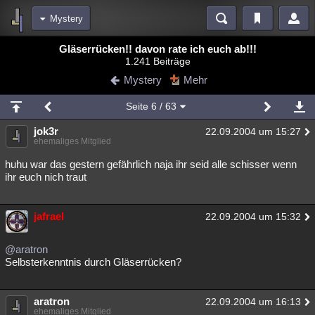
Mystery
Bereiche
Gläserrücken!! davon rate ich euch ab!!!
1.241 Beiträge
Echtzeit
Diskussionen
Blogs
Videos
Statistiken
Mystery
Mehr
Chat
Wiki
Neuigkeiten
Seite
6
/ 63
meine Rubriken
jok3r
22.09.2004 um 15:27
Menschen
Wissenschaft
Politik
Mystery
Kriminalfälle
ehemaliges Mitglied
Spiritualität
Verschwörungen
Technologie
Ufologie
huhu war das gestern gefährlich naja ihr seid alle schisser wenn
ihr euch nich traut
Natur
Umfragen
Unterhaltung
weitere Rubriken
jafrael
22.09.2004 um 15:32
Philosophie
Träume
Orte
Esoterik
Literatur
@aratron
Astronomie
Helpdesk
Gruppen
Gaming
Filme
Selbsterkenntnis durch Gläserrücken?
Musik
Clash
Verbesserungen
Allmystery
English
aratron
22.09.2004 um 16:13
Übersichten
ehemaliges Mitglied