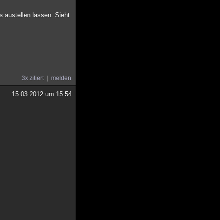
s austellen lassen. Sieht
3x zitiert
melden
15.03.2012 um 15:54