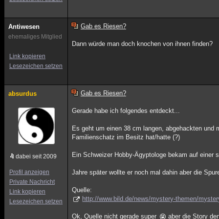
Gab es Riesen?
Antiwesen
ehemaliges Mitglied
Dann würde man doch knochen von ihnen finden?
Link kopieren
Lesezeichen setzen
Gab es Riesen?
absurdus
Gerade habe ich folgendes entdeckt...
Es geht um einen 38 cm langen, abgehackten und mu
Familienschatz im Besitz hat/hatte (?)
Ein Schweizer Hobby-Ägyptologe bekam auf einer se
dabei seit 2009
Profil anzeigen
Jahre später wollte er noch mal dahin aber die Spu
Private Nachricht
Quelle:
Link kopieren
http://www.bild.de/news/mystery-themen/myster
Lesezeichen setzen
Ok, Quelle nicht gerade super
aber die Story den