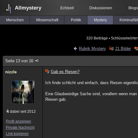
Allmystery
Echtzeit
Diskussionen
Blogs
Menschen
Wissenschaft
Politik
Mystery
Kriminalfäl
320 Beiträge
▪ Schlüsselwörter
Rubrik Mystery
21 Bilder
Seite 13 von 16
Gab es Riesen?
nizzle
Ich finde schlicht und einfach, dass Riesen eigentl
Eine Glaubwürdige Sache sind, vorallem wenn man be
Riesen gab.
dabei seit 2012
Profil anzeigen
Private Nachricht
Link kopieren