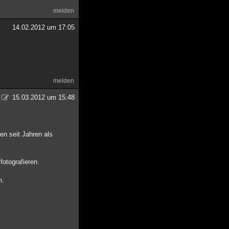
melden
14.02.2012 um 17:05
melden
15.03.2012 um 15:48
en seit Jahren als
otografieren.
n.