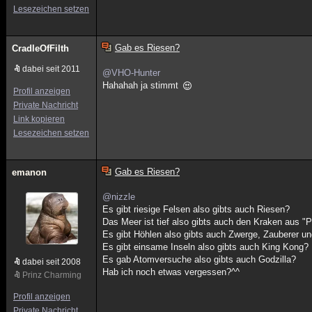
Lesezeichen setzen
Gab es Riesen?
CradleOfFilth
dabei seit 2011
@VHO-Hunter
Hahahah ja stimmt
Profil anzeigen
Private Nachricht
Link kopieren
Lesezeichen setzen
Gab es Riesen?
emanon
@nizzle
Es gibt riesige Felsen also gibts auch Riesen?
Das Meer ist tief also gibts auch den Kraken aus "P
Es gibt Höhlen also gibts auch Zwerge, Zauberer un
Es gibt einsame Inseln also gibts auch King Kong?
Es gab Atomversuche also gibts auch Godzilla?
dabei seit 2008
Hab ich noch etwas vergessen?^^
Prinz Charming
Profil anzeigen
Private Nachricht