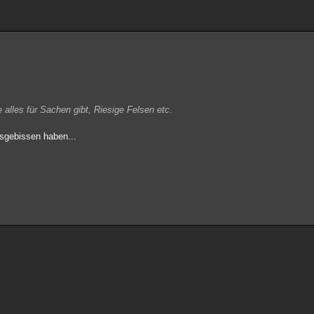
alles für Sachen gibt, Riesige Felsen etc.
usgebissen haben...