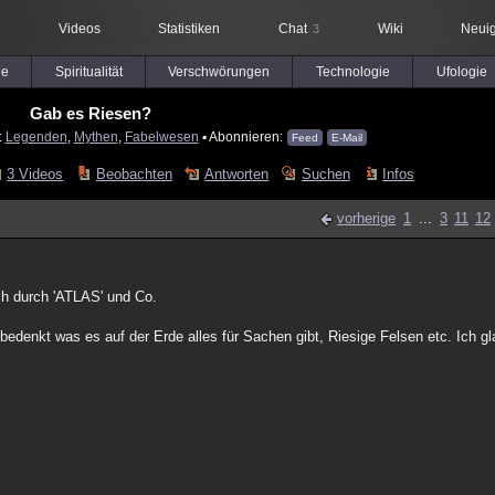
Videos
Statistiken
Chat
Wiki
Neuig
3
le
Spiritualität
Verschwörungen
Technologie
Ufologie
Gab es Riesen?
:
Legenden
,
Mythen
,
Fabelwesen
▪ Abonnieren:
Feed
E-Mail
3 Videos
Beobachten
Antworten
Suchen
Infos
vorherige
1
...
3
11
12
ich durch 'ATLAS' und Co.
denkt was es auf der Erde alles für Sachen gibt, Riesige Felsen etc. Ich g