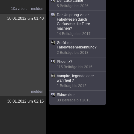
Der Lake Lanier
5 Beiträge bis 2026
10x zitiert
melden
Der Ursprung vieler
30.01.2012 um 01:40
Fabelwesen durch
Geräusche die Tiere
machen?
14 Beiträge bis 2017
Gerät zur
Fabelwesenerkennung?
2 Beiträge bis 2013
Phoenix?
115 Beiträge bis 2015
Vampire, legende oder
wahrheit ?
1 Beitrag bis 2012
melden
Skinwalker
33 Beiträge bis 2013
30.01.2012 um 02:15