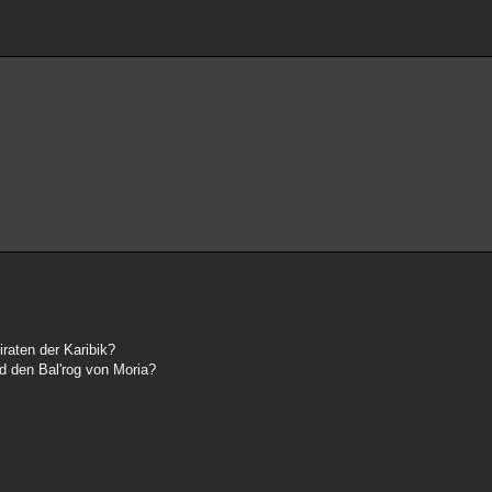
iraten der Karibik?
d den Bal'rog von Moria?