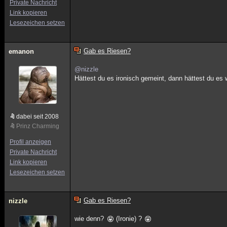
Private Nachricht
Link kopieren
Lesezeichen setzen
Gab es Riesen?
emanon
@nizzle
Hättest du es ironisch gemeint, dann hättest du e
dabei seit 2008
Prinz Charming
Profil anzeigen
Private Nachricht
Link kopieren
Lesezeichen setzen
Gab es Riesen?
nizzle
wie denn?
(Ironie) ?