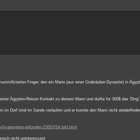
mmifizierten Finger, den ein Mann (aus einer Grabräuber-Dynastie) in Ägypt
iner Ägypten-Reisen Kontakt zu diesem Mann und durfte für 300$ das 'Ding' f
ren im Dorf sind im Sande verlaufen und er konnte den Mann nicht wiederfinde
y/in-aegypten-gefunden-23053704.bild.html
noch nicht uninteressant.