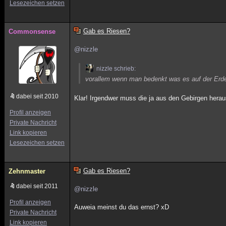
Lesezeichen setzen
Gab es Riesen?
Commonsense
@nizzle
nizzle schrieb:
vorallem wenn man bedenkt was es auf der Erde 
dabei seit 2010
Klar! Irgendwer muss die ja aus den Gebirgen hera
Profil anzeigen
Private Nachricht
Link kopieren
Lesezeichen setzen
Gab es Riesen?
Zehnmaster
dabei seit 2011
@nizzle
Profil anzeigen
Auweia meinst du das ernst? xD
Private Nachricht
Link kopieren