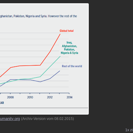
humanity.org
(Archiv-Version vom 08.02.2015)
1x zi