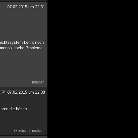
07.02.2015 um 22:31
 Rechtssystem kennt noch
innenpolitische Probleme.
melden
07.02.2015 um 22:38
ssten die bösen
3x zitiert
melden