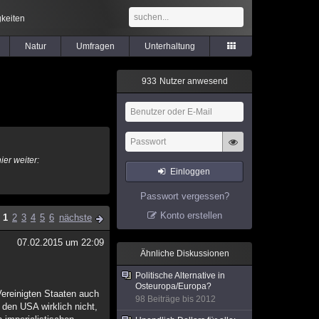
keiten
Natur
Umfragen
Unterhaltung
9
3
3
Nutzer anwesend
ier weiter:
Einloggen
Passwort vergessen?
Konto erstellen
1
2
3
4
5
6
nächste
07.02.2015 um 22:09
Ähnliche Diskussionen
Politische Alternative in
Osteuropa/Europa?
ereinigten Staaten auch
98 Beiträge bis 2012
 den USA wirklich nicht,