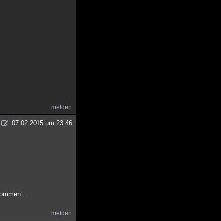
melden
07.02.2015 um 23:46
 kommen .
melden