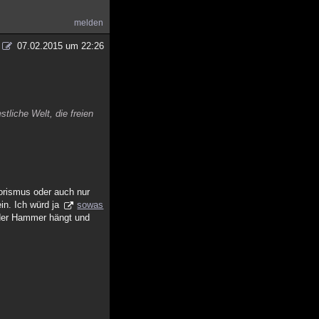
melden
07.02.2015 um 22:26
stliche Welt, die freien
orismus oder auch nur
in. Ich würd ja
sowas
 der Hammer hängt und