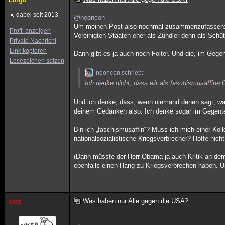
dabei seit 2013
@neoncon
Um meinen Post also nochmal zusammenzufassen: Es
Profil anzeigen
Vereinigten Staaten eher als Zündler denn als Schüt
Private Nachricht
Link kopieren
Dann gibt es ja auch noch Folter. Und die, im Gegen
Lesezeichen setzen
neoncon schrieb:
Ich denke nicht, dass wir als faschismusaffine 
Und ich denke, dass, wenn niemand denen sagt, wa
deinem Gedanken also. Ich denke sogar im Gegenteil
Bin ich „faschismusaffin“? Muss ich mich einer Koll
nationalsozialistische Kriegsverbrecher? Hoffe nicht
(Dann müsste der Herr Obama ja auch Kritik an dem 
ebenfalls einen Hang zu Kriegsverbrechen haben. U
Was haben nur Alle gegen die USA?
emz