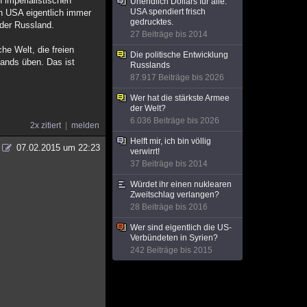
 imperialistischen
Unendlich Dollars für alle:
USA spendiert frisch
en USA eigentlich immer
gedrucktes.
oder Russland.
27 Beiträge bis 2014
che Welt, die freien
Die politische Entwicklung
lands üben. Das ist
Russlands
87.917 Beiträge bis 2026
Wer hat die stärkste Armee
der Welt?
6.036 Beiträge bis 2026
2x zitiert
melden
Helft mir, ich bin völlig
07.02.2015 um 22:23
verwirrt!
37 Beiträge bis 2014
Würdet ihr einen nuklearen
Zweitschlag verlangen?
28 Beiträge bis 2016
Wer sind eigentlich die US-
Verbündeten in Syrien?
242 Beiträge bis 2015