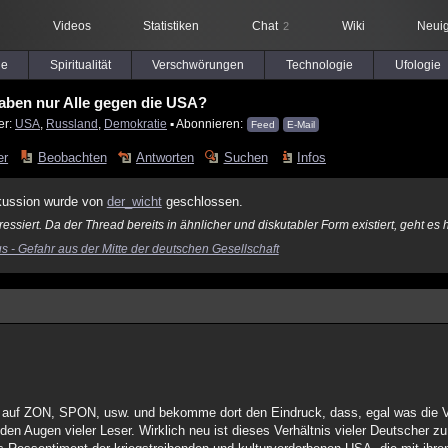
Videos
Statistiken
Chat
Wiki
Neuig
2
le
Spiritualität
Verschwörungen
Technologie
Ufologie
aben nur Alle gegen die USA?
er:
USA
,
Russland
,
Demokratie
▪ Abonnieren:
Feed
E-Mail
er
Beobachten
Antworten
Suchen
Infos
kussion wurde von
der_wicht
geschlossen.
ressiert. Da der Thread bereits in ähnlicher und diskutabler Form existiert, geht es h
 - Gefahr aus der Mitte der deutschen Gesellschaft
en auf ZON, SPON, usw. und bekomme dort den Eindruck, dass, egal was die V
den Augen vieler Leser. Wirklich neu ist dieses Verhältnis vieler Deutscher zu