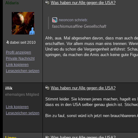
Was haben nur Alle gegen die USA?
Aldaris
neoncon schrieb:
faschismusaffine Gesellschaft
Ahh, aua. Mal abgesehen davon, dass man auch den 
dabei seit 2010
erschaffen. Vor allem muss man eins trennen: Wenn
Und wo du schon die Vergangenheit anführst: Schau 
Profil anzeigen
springen, da machen die Amis auch keine gute Figu
Private Nachricht
Link kopieren
Lesezeichen setzen
Was haben nur Alle gegen die USA?
illik
ehemaliges Mitglied
Stimmt leider. Sie können jenes machen, hagelt es K
dass es in den USA selber genau gleich ist. Stichwo
Link kopieren
Lesezeichen setzen
Bin zu faul, sonst würd ich jetzt nen brauchbareren 
Was haben nur Alle gegen die USA?
Lingu