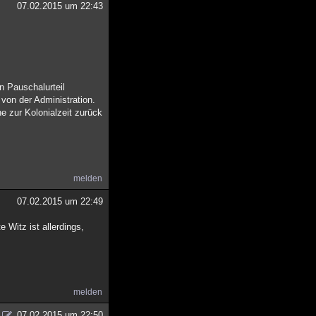
07.02.2015 um 22:43
n Pauschalurteil
von der Administration.
e zur Kolonialzeit zurück
melden
07.02.2015 um 22:49
 Witz ist allerdings,
melden
07.02.2015 um 22:50