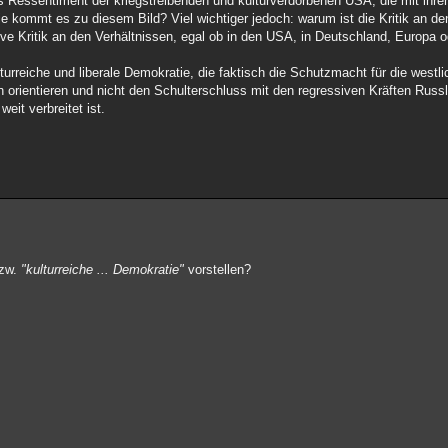
s Ressentiment der kriegstreibenden und kulturverdorbenen USA, die mit ihren
e kommt es zu diesem Bild? Viel wichtiger jedoch: warum ist die Kritik an d
ive Kritik an den Verhältnissen, egal ob in den USA, in Deutschland, Europa 
lturreiche und liberale Demokratie, die faktisch die Schutzmacht für die westli
n orientieren und nicht den Schulterschluss mit den regressiven Kräften Russ
eit verbreitet ist.
zw.
"kulturreiche ... Demokratie"
vorstellen?