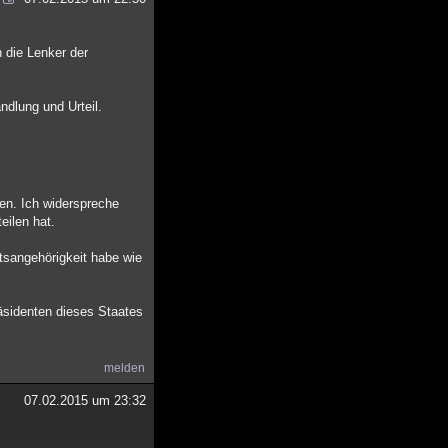
 die Lenker der
ndlung und Urteil.
en. Ich widerspreche
eilen hat.
atsangehörigkeit habe wie
räsidenten dieses Staates
melden
07.02.2015 um 23:32