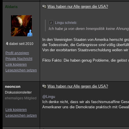
Was haben nur Alle gegen die USA?
Aldaris
Lingu schrieb:
Ich habe ja von deren Innenpolitik keine Ahnung
In den Vereinigten Staaten von Amerika herrscht gr
dabei seit 2010
die Todesstrafe, die Gefängnisse sind völlig überfül
Von der exorbitanten Staatsverschuldung wollen wir
Profil anzeigen
Private Nachricht
Fikto Fakto: Die haben genug Probleme, die gelös
Link kopieren
Lesezeichen setzen
Was haben nur Alle gegen die USA?
neoncon
Diskussionsleiter
@Lingu
ehemaliges Mitglied
Ich denke nicht, dass wir als faschismusaffine Ges
Amerikaner uns die Demokratie praktisch mit Gewalt
Link kopieren
Lesezeichen setzen