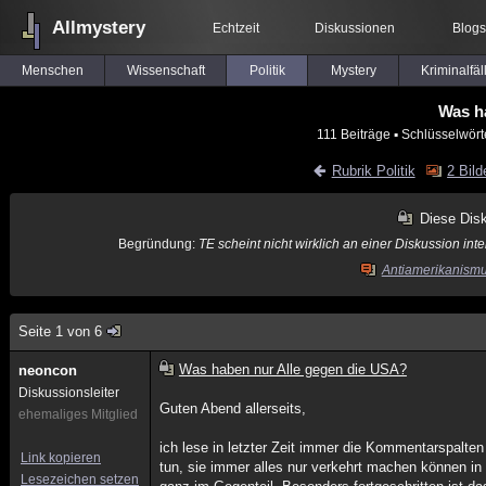
Allmystery
Echtzeit
Diskussionen
Blogs
Menschen
Wissenschaft
Politik
Mystery
Kriminalfäl
Was h
111 Beiträge
▪ Schlüsselwört
Rubrik Politik
2 Bild
Diese Dis
Begründung:
TE scheint nicht wirklich an einer Diskussion inte
Antiamerikanismus
Seite 1 von 6
Was haben nur Alle gegen die USA?
neoncon
Diskussionsleiter
Guten Abend allerseits,
ehemaliges Mitglied
ich lese in letzter Zeit immer die Kommentarspalt
Link kopieren
tun, sie immer alles nur verkehrt machen können in 
Lesezeichen setzen