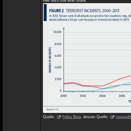
Hier noch mal eine Grafik:
Quelle:
Fefes Blog
, dessen Quelle:
visionof