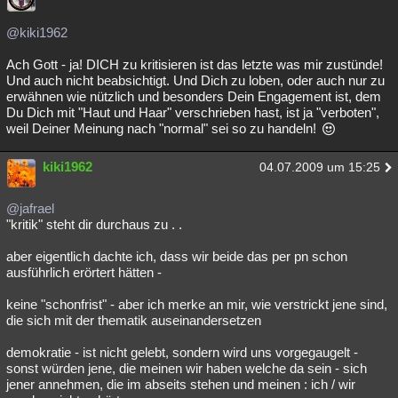
Besucht
Teilgenommen
Alle
Neue
Geschlossen
@kiki1962
Lesenswert
Schlüsselwörter
Ach Gott - ja! DICH zu kritisieren ist das letzte was mir zustünde!
Und auch nicht beabsichtigt. Und Dich zu loben, oder auch nur zu
erwähnen wie nützlich und besonders Dein Engagement ist, dem
Du Dich mit "Haut und Haar" verschrieben hast, ist ja "verboten",
weil Deiner Meinung nach "normal" sei so zu handeln!
kiki1962
04.07.2009 um 15:25
@jafrael
"kritik" steht dir durchaus zu . .
aber eigentlich dachte ich, dass wir beide das per pn schon
ausführlich erörtert hätten -
keine "schonfrist" - aber ich merke an mir, wie verstrickt jene sind,
die sich mit der thematik auseinandersetzen
demokratie - ist nicht gelebt, sondern wird uns vorgegaugelt -
sonst würden jene, die meinen wir haben welche da sein - sich
jener annehmen, die im abseits stehen und meinen : ich / wir