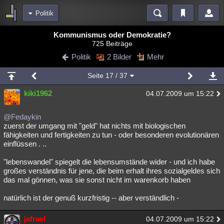
Politik
Bereiche
Kommunismus oder Demokratie?
725 Beiträge
Echtzeit
Diskussionen
Blogs
Videos
Statistiken
Politik
2 Bilder
Mehr
Chat
Wiki
Neuigkeiten
3
Seite
17
/ 37
meine Rubriken
kiki1962
04.07.2009 um 15:22
Menschen
Wissenschaft
Politik
Mystery
Kriminalfälle
Spiritualität
Verschwörungen
Technologie
Ufologie
@Fedaykin
zuerst der umgang mit "geld" hat nichts mit biologischen
fähigkeiten und fertigkeiten zu tun - oder besonderen evolutionären
Natur
Umfragen
Unterhaltung
einflüssen . ..
weitere Rubriken
"lebenswandel" spiegelt die lebensumstände wider - und ich habe
Philosophie
Träume
Orte
Esoterik
Literatur
großes verständnis für jene, die beim erhalt ihres sozialgeldes sich
das mal gönnen, was sie sonst nicht im warenkorb haben
Astronomie
Helpdesk
Gruppen
Gaming
Filme
natürlich ist der genuß kurzfristig -- aber verständlich -
Musik
Clash
Verbesserungen
Allmystery
English
jafrael
04.07.2009 um 15:22
Übersichten