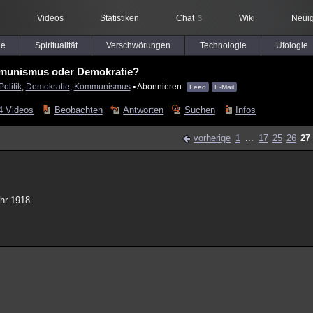
Videos
Statistiken
Chat
Wiki
Neuig
3
le
Spiritualität
Verschwörungen
Technologie
Ufologie
unismus oder Demokratie?
Politik
,
Demokratie
,
Kommunismus
▪ Abonnieren:
Feed
E-Mail
4 Videos
Beobachten
Antworten
Suchen
Infos
vorherige
1
...
17
25
26
27
hr 1918.