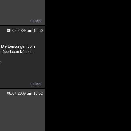
melden
08.07.2009 um 15:50
. Die Leistungen vom
er überleben können.
s.
melden
08.07.2009 um 15:52