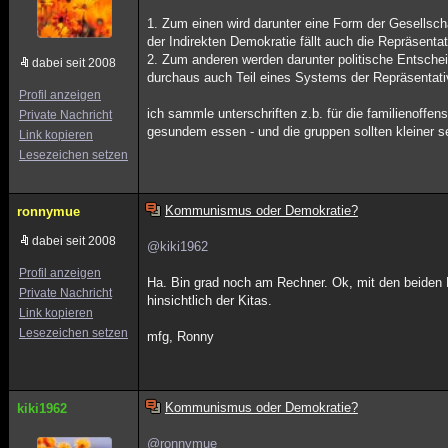
1. Zum einen wird darunter eine Form der Gesellsch
der Indirekten Demokratie fällt auch die Repräsenta
2. Zum anderen werden darunter politische Entsche
dabei seit 2008
durchaus auch Teil eines Systems der Repräsentati
Profil anzeigen
ich sammle unterschriften z.b. für die familienoffens
Private Nachricht
gesundem essen - und die gruppen sollten kleiner sein
Link kopieren
Lesezeichen setzen
Kommunismus oder Demokratie?
ronnymue
dabei seit 2008
@kiki1962
Profil anzeigen
Ha. Bin grad noch am Rechner. Ok, mit den beiden 
Private Nachricht
hinsichtlich der Kitas.
Link kopieren
Lesezeichen setzen
mfg, Ronny
Kommunismus oder Demokratie?
kiki1962
@ronnymue