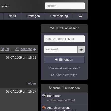
keiten
Natur
Umfragen
Unterhaltung
7
5
1
Nutzer anwesend
28
29
...
37
nächste
08.07.2009 um 15:21
Einloggen
Passwort vergessen?
Konto erstellen
melden
Ähnliche Diskussionen
08.07.2009 um 15:27
Bürgerräte
46 Beiträge bis 2024
Anarchismus und