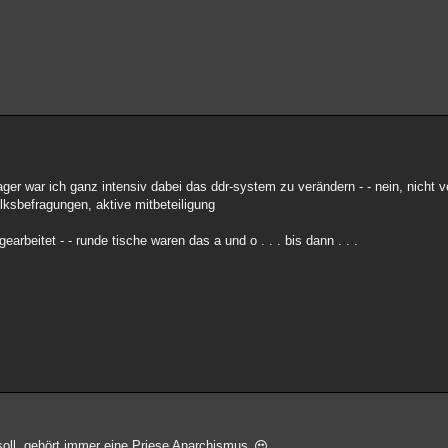
enager war ich ganz intensiv dabei das ddr-system zu verändern - - nein, nicht
olksbefragungen, aktive mitbeteiligung
rbeitet - - runde tische waren das a und o . . . bis dann . . .
oll, gehört immer eine Priese Anarchismus