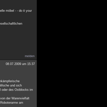
le möbel - - do it your
esellschaftlichen
melden
08.07.2009 um 15:37
senkämpferische
n Woche und sich
R oder des Ostblocks im
von der Warenvielfalt
ie Roboterarme am