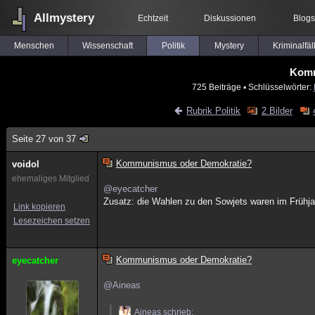
Allmystery
Echtzeit
Diskussionen
Blogs
Menschen
Wissenschaft
Politik
Mystery
Kriminalfäl
Komm
725 Beiträge
▪ Schlüsselwörter:
Rubrik Politik
2 Bilder
Seite 27 von 37
Kommunismus oder Demokratie?
voidol
ehemaliges Mitglied
@eyecatcher
Zusatz: die Wahlen zu den Sowjets waren im Frühja
Link kopieren
Lesezeichen setzen
Kommunismus oder Demokratie?
eyecatcher
@Aineas
Aineas schrieb: