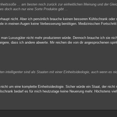
heitssoße ... am besten noch zurück zur einheitlichen Meinung und der Glei
es doch auch nur eine Sorte Produkte gibt ...
rhaupt nicht. Aber ich persönlich brauche keinen besseren Kühlschrank oder 
le in meinen Augen keine Verbesserung benötigen. Medizinischen Fortschritt 
 man Luxusgüter nicht mehr produzieren würde. Dennoch brauche ich sie nic
igere, dass ich andere abwerte. Mir reichen die von dir angesprochenen spiri
aten intelligenter sind als Staaten mit einer Einheitsideologie, auch wenn es n
icht um eine komplette Einheitsideologie. Sicher würde ein Staat, der nicht 
lschrank bedarf es für mich heutzutage keine Neuerung mehr. Höchstens viel