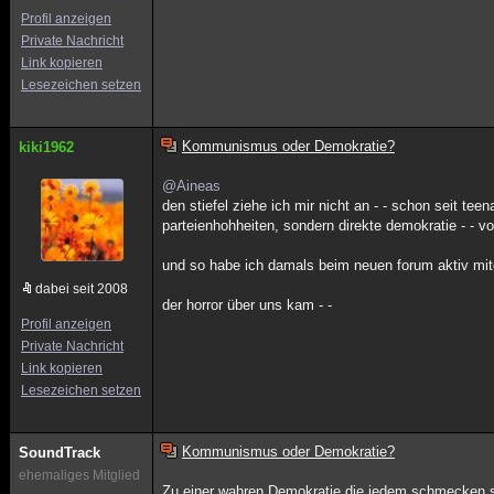
Profil anzeigen
Private Nachricht
Link kopieren
Lesezeichen setzen
Kommunismus oder Demokratie?
kiki1962
@Aineas
den stiefel ziehe ich mir nicht an - - schon seit te
parteienhohheiten, sondern direkte demokratie - - v
und so habe ich damals beim neuen forum aktiv mitgea
dabei seit 2008
der horror über uns kam - -
Profil anzeigen
Private Nachricht
Link kopieren
Lesezeichen setzen
Kommunismus oder Demokratie?
SoundTrack
ehemaliges Mitglied
Zu einer wahren Demokratie die jedem schmecken s