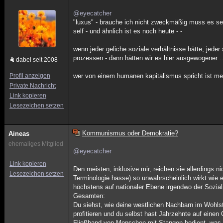
@eyecatcher
"luxus" - brauche ich nicht zweckmäßig muss es sein
self - und ähnlich ist es noch heute - -
wenn jeder geliche soziale verhältnisse hätte, jeder 
prozessen - dann hätten wir es hier ausgewogener ..
dabei seit 2008
Profil anzeigen
wer von einem humanen kapitalismus spricht ist meh
Private Nachricht
Link kopieren
Lesezeichen setzen
Kommunismus oder Demokratie?
Aineas
ehemaliges Mitglied
@eyecatcher
Link kopieren
Den meisten, inklusive mir, reichen sie allerdings 
Lesezeichen setzen
Terminologie hasse) so unwahrscheinlich wirkt wie
höchstens auf nationaler Ebene irgendwo der Sozi
Gesamten:
Du siehst, wie deine westlichen Nachbarn im Wohlst
profitieren und du selbst hast Jahrzehnte auf eine
Fließband von Menschen mit Stangen bedient, was 