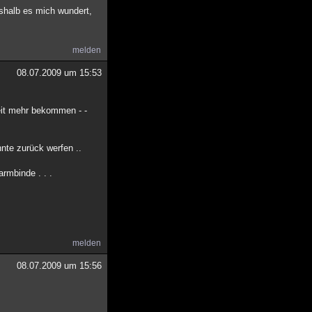
shalb es mich wundert,
melden
08.07.2009 um 15:53
keit mehr bekommen - -
nte zurück werfen ..
rmbinde . . .
melden
08.07.2009 um 15:56