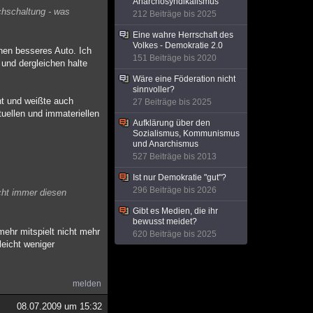
Anarchosyndikalismus
chschaltung - was
212 Beiträge bis 2025
Eine wahre Herrschaft des
Volkes - Demokratie 2.0
nen besseres Auto. Ich
151 Beiträge bis 2020
und dergleichen halte
Wäre eine Föderation nicht
sinnvoller?
ht und weißte auch
27 Beiträge bis 2025
tuellen und immateriellen
Aufklärung über den
Sozialismus, Kommunismus
und Anarchismus
527 Beiträge bis 2013
Ist nur Demokratie "gut"?
296 Beiträge bis 2026
icht immer diesen
Gibt es Medien, die ihr
bewusst meidet?
mehr mitspielt nicht mehr
620 Beiträge bis 2025
leicht weniger
melden
08.07.2009 um 15:32