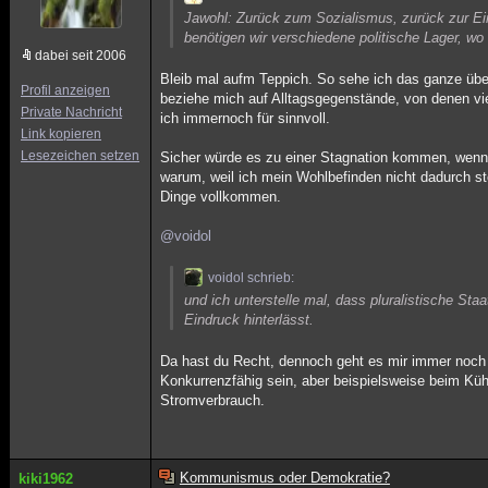
Jawohl: Zurück zum Sozialismus, zurück zur Ein
benötigen wir verschiedene politische Lager, wo 
dabei seit 2006
Bleib mal aufm Teppich. So sehe ich das ganze übe
Profil anzeigen
beziehe mich auf Alltagsgegenstände, von denen vie
Private Nachricht
ich immernoch für sinnvoll.
Link kopieren
Lesezeichen setzen
Sicher würde es zu einer Stagnation kommen, wenn
warum, weil ich mein Wohlbefinden nicht dadurch ste
Dinge vollkommen.
@voidol
voidol schrieb:
und ich unterstelle mal, dass pluralistische Sta
Eindruck hinterlässt.
Da hast du Recht, dennoch geht es mir immer noch n
Konkurrenzfähig sein, aber beispielsweise beim Küh
Stromverbrauch.
Kommunismus oder Demokratie?
kiki1962