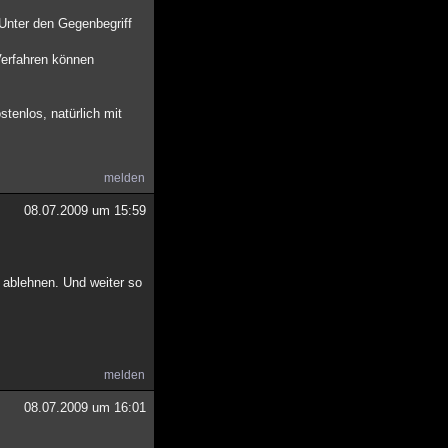
 Unter den Gegenbegriff
Verfahren können
stenlos, natürlich mit
melden
08.07.2009 um 15:59
 ablehnen. Und weiter so
melden
08.07.2009 um 16:01