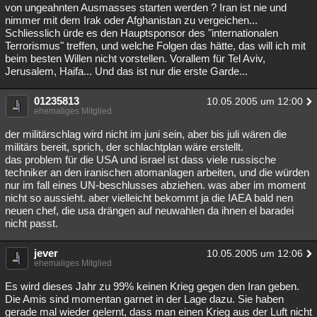
von ungeahnten Ausmasses starten werden ? Iran ist nie und
nimmer mit dem Irak oder Afghanistan zu vergeichen...
Schliesslich ürde es den Hauptsponsor des "internationalen
Terrorismus" treffen, und welche Folgen das hätte, das will ich mit
beim besten Willen nicht vorstellen. Vorallem für Tel Aviv,
Jerusalem, Haifa... Und das ist nur die erste Garde...
01235813
10.05.2005 um 12:00
ehemaliges Mitglied
der militärschlag wird nicht im juni sein, aber bis juli wären die
militärs bereit, sprich, der schlachtplan wäre erstellt.
das problem für die USA und israel ist dass viele russische
techniker an den iranischen atomanlagen arbeiten, und die würden
nur im fall eines UN-beschlusses abziehen. was aber im moment
nicht so aussieht. aber vielleicht bekommt ja die IAEA bald nen
neuen chef, die usa drängen auf neuwahlen da ihnen el baradei
nicht passt.
jever
10.05.2005 um 12:06
ehemaliges Mitglied
Es wird dieses Jahr zu 99% keinen Krieg gegen den Iran geben.
Die Amis sind momentan garnet in der Lage dazu. Sie haben
gerade mal wieder gelernt, dass man einen Krieg aus der Luft nicht