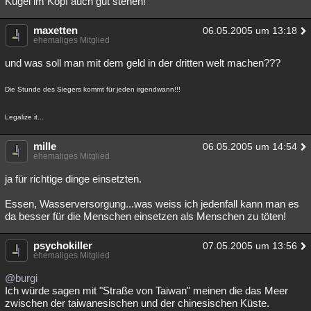
Kugel im Kopf auch gut stehen!
Besucht
Teilgenommen
Alle
Neue
Geschlossen
maxetten
06.05.2005 um 13:18
ehemaliges Mitglied
Lesenswert
Schlüsselwörter
und was soll man mit dem geld in der dritten welt machen???
Die Stunde des Siegers kommt für jeden irgendwann!!!
Legalize it...
mille
06.05.2005 um 14:54
ehemaliges Mitglied
ja für richtige dinge einsetzten.
Essen, Wasserversorgung...was weiss ich jedenfall kann man es
da besser für die Menschen einsetzen als Menschen zu töten!
psychokiller
07.05.2005 um 13:56
ehemaliges Mitglied
@burgi
Ich würde sagen mit "Straße von Taiwan" meinen die das Meer
zwischen der taiwanesischen und der chinesischen Küste.