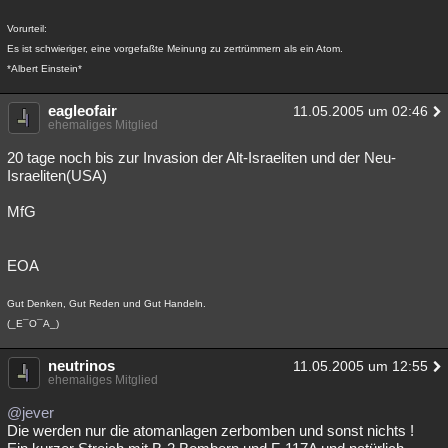
Vorurteil:
Es ist schwieriger, eine vorgefaßte Meinung zu zertrümmern als ein Atom.
*Albert Einstein*
eagleofair
11.05.2005 um 02:46
ehemaliges Mitglied
20 tage noch bis zur Invasion der Alt-Israeliten und der Neu-
Israeliten(USA)
MfG
EOA
Gut Denken, Gut Reden und Gut Handeln.
(_E¯O¯A_)
neutrinos
11.05.2005 um 12:55
ehemaliges Mitglied
@jever
Die werden nur die atomanlagen zerbomben und sonst nichts !