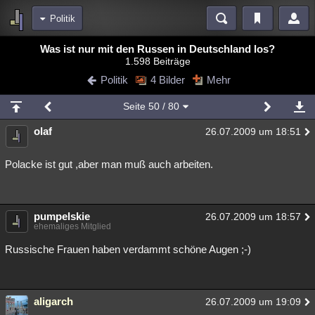
Politik
Bereiche
Was ist nur mit den Russen in Deutschland los?
1.598 Beiträge
Echtzeit
Diskussionen
Blogs
Videos
Statistiken
Politik
4 Bilder
Mehr
Chat
Wiki
Neuigkeiten
Seite
50
/ 80
meine Rubriken
olaf
26.07.2009 um 18:51
Menschen
Wissenschaft
Politik
Mystery
Kriminalfälle
Spiritualität
Verschwörungen
Technologie
Ufologie
Polacke ist gut ,aber man muß auch arbeiten.
Natur
Umfragen
Unterhaltung
weitere Rubriken
pumpelskie
26.07.2009 um 18:57
ehemaliges Mitglied
Philosophie
Träume
Orte
Esoterik
Literatur
Russische Frauen haben verdammt schöne Augen ;-)
Astronomie
Helpdesk
Gruppen
Gaming
Filme
Musik
Clash
Verbesserungen
Allmystery
English
aligarch
26.07.2009 um 19:09
Übersichten