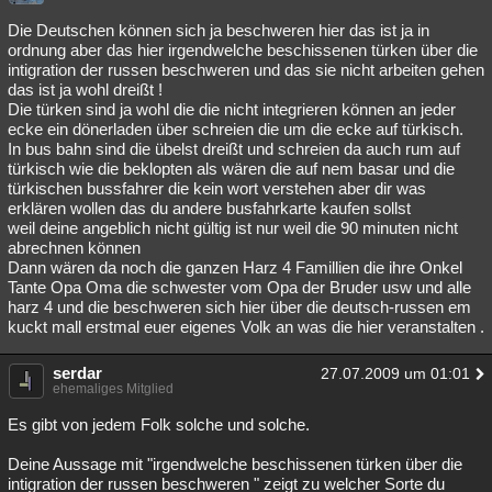
Besucht
Teilgenommen
Alle
Neue
Geschlossen
Die Deutschen können sich ja beschweren hier das ist ja in
ordnung aber das hier irgendwelche beschissenen türken über die
Lesenswert
Schlüsselwörter
intigration der russen beschweren und das sie nicht arbeiten gehen
das ist ja wohl dreißt !
Die türken sind ja wohl die die nicht integrieren können an jeder
ecke ein dönerladen über schreien die um die ecke auf türkisch.
In bus bahn sind die übelst dreißt und schreien da auch rum auf
türkisch wie die beklopten als wären die auf nem basar und die
türkischen bussfahrer die kein wort verstehen aber dir was
erklären wollen das du andere busfahrkarte kaufen sollst
weil deine angeblich nicht gültig ist nur weil die 90 minuten nicht
abrechnen können
Dann wären da noch die ganzen Harz 4 Famillien die ihre Onkel
Tante Opa Oma die schwester vom Opa der Bruder usw und alle
harz 4 und die beschweren sich hier über die deutsch-russen em
kuckt mall erstmal euer eigenes Volk an was die hier veranstalten .
serdar
27.07.2009 um 01:01
ehemaliges Mitglied
Es gibt von jedem Folk solche und solche.
Deine Aussage mit "irgendwelche beschissenen türken über die
intigration der russen beschweren " zeigt zu welcher Sorte du