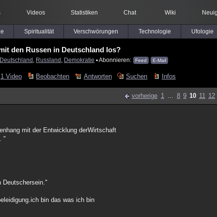
s
Videos
Statistiken
Chat
Wiki
Neuig
le
Spiritualität
Verschwörungen
Technologie
Ufologie
 mit den Russen in Deutschland los?
Deutschland
,
Russland
,
Demokratie
▪ Abonnieren:
Feed
E-Mail
1 Video
Beobachten
Antworten
Suchen
Infos
vorherige
1
...
8
9
10
11
12
enhang mit der Entwicklung derWirtschaft
. "
in Deutschersein."
eleidigung.ich bin das was ich bin