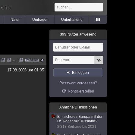
keiten
Natur
Umfragen
Unterhaltung
3
9
9
Nutzer anwesend
20
60
...
80
nächste
17.08.2006 um 01:05
Einloggen
Passwort vergessen?
Konto erstellen
Ähnliche Diskussionen
Ein sicheres Europa mit den
USA oder mit Russland?
2.313 Beiträge bis 2021