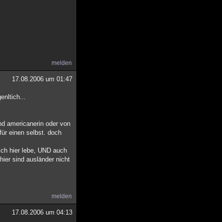
melden
17.08.2006 um 01:47
enltich...
nd americanerin oder von
für einen selbst. doch
ich hier lebe, UND auch
ier sind ausländer nicht
melden
17.08.2006 um 04:13