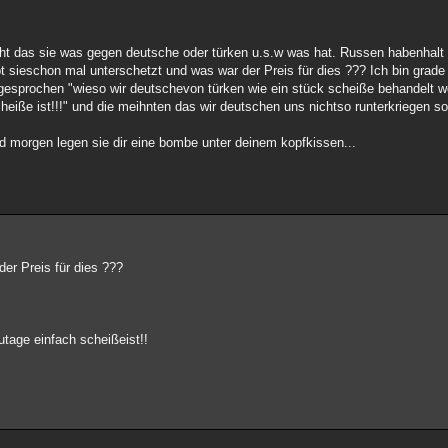
nicht das sie was gegen deutsche oder türken u.s.w was hat. Russen habenhalt i
habt sieschon mal unterschetzt und was war der Preis für dies ??? Ich bin gr
esprochen "wieso wir deutschevon türken wie ein stück scheiße behandelt w
heiße ist!!!" und die meihnten das wir deutschen uns nichtso runterkriegen sol
 morgen legen sie dir eine bombe unter deinem kopfkissen...
er Preis für dies ???
utage einfach scheißeist!!