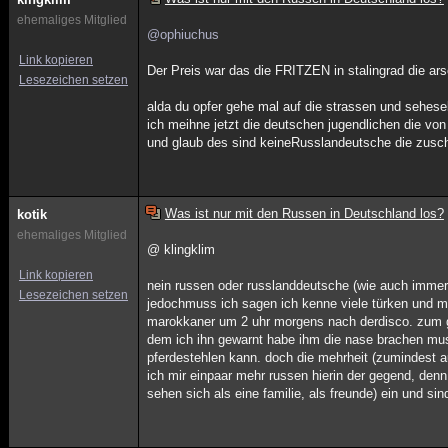
ehemaliges Mitglied
@ophiuchus
Link kopieren
Der Preis war das die FRITZEN in stalingrad die ar
Lesezeichen setzen
alda du opfer gehe mal auf die strassen und sehesel
ich meihne jetzt die deutschen jugendlichen die vo
und glaub des sind keineRusslandeutsche die zusch
Was ist nur mit den Russen in Deutschland los?
kotik
ehemaliges Mitglied
@ klingklim
Link kopieren
nein russen oder russlanddeutsche (wie auch immer)
Lesezeichen setzen
jedochmuss ich sagen ich kenne viele türken und m
marokkaner um 2 uhr morgens nach derdisco. zum gl
dem ich ihn gewarnt habe ihm die nase brachen musst
pferdestehlen kann. doch die mehrheit (zumindest au
ich mir einpaar mehr russen hierin der gegend, denn
sehen sich als eine familie, als freunde) ein und sin