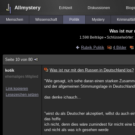
Allmystery
Echtzeit
Diskussionen
Blog
Menschen
Wissenschaft
Politik
Mystery
Kriminalfäl
Was ist nur
1.598 Beiträge
▪ Schlüsselwörter:
Rubrik Politik
4 Bilder
Seite 10 von 80
Was ist nur mit den Russen in Deutschland los?
kotik
ehemaliges Mitglied
"Wie gesagt, ich sehe daran einen starken Zusamm
und der allgemeinen Stimmungslage in Deutschland
Link kopieren
Lesezeichen setzen
das denke ichauch...
"wirst du als Deutscher akzeptiert, willst du auch e
das hoffe
ich nicht, denn dies wäre zumindest für micht eine b
und nicht als was ich gesehen werde