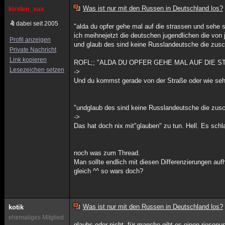
Was ist nur mit den Russen in Deutschland los?
kirsten_sux
dabei seit 2005
"alda du opfer gehe mal auf die strassen und sehe se
ich meihnejetzt die deutschen jugendlichen die von
Profil anzeigen
und glaub des sind keine Russlandeutsche die zusch
Private Nachricht
Link kopieren
ROFL;; "ALDA DU OPFER GEHE MAL AUF DIE S
Lesezeichen setzen
->
Und du kommst gerade von der Straße oder wie seh
"undglaub des sind keine Russlandeutsche die zusch
->
Das hat doch nix mit"glauben" zu tun. Hell. Es sch
noch was zum Thread.
Man sollte endlich mit diesen Differenzierungen auf
gleich ^^ so wars doch?
Was ist nur mit den Russen in Deutschland los?
kotik
ehemaliges Mitglied
glaubs oder nicht, für manche gibt es einen riesenu