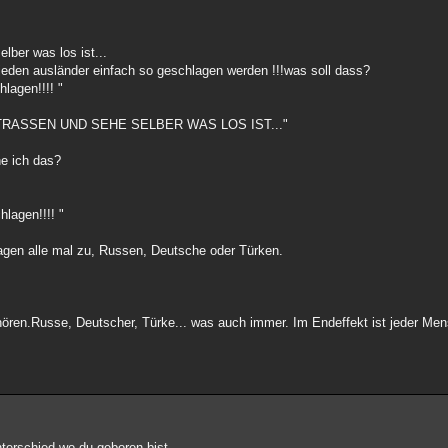
lber was los ist...
 jeden ausländer einfach so geschlagen werden !!!was soll dass?
lagen!!!! "
TRASSEN UND SEHE SELBER WAS LOS IST..."
e ich das?
lagen!!!! "
lagen alle mal zu, Russen, Deutsche oder Türken.
hören.Russe, Deutscher, Türke... was auch immer. Im Endeffekt ist jeder Mens
nterschied wo du geboren bist...