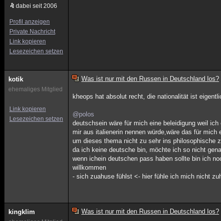
dabei seit 2006
Profil anzeigen
Private Nachricht
Link kopieren
Lesezeichen setzen
Was ist nur mit den Russen in Deutschland los?
kotik
ehemaliges Mitglied
kheops hat absolut recht, die nationalität ist eigen
Link kopieren
@polos
Lesezeichen setzen
deutschsein wäre für mich eine beleidigung weil i
mir aus italienerin nennen würde,wäre das für mich e
um dieses thema nicht zu sehr ins philosophische 
da ich keine deutsche bin, möchte ich so nicht gen
wenn ichein deutschen pass haben sollte bin ich no
willkommen
- sich zuahuse fühlst <- hier fühle ich mich nicht z
Was ist nur mit den Russen in Deutschland los?
kingklim