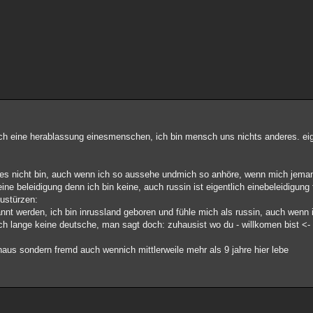
tlich eine herablassung einesmenschen, ich bin mensch uns nichts anderes. eig
ch es nicht bin, auch wenn ich so aussehe undmich so anhöre, wenn mich jema
ine beleidigung denn ich bin keine, auch russin ist eigentlich einebeleidigung 
zustürzen:
annt werden, ich bin inrussland geboren und fühle mich als russin, auch wenn 
ch lange keine deutsche, man sagt doch: zuhausist wo du - willkomen bist <- h
uhaus sondern fremd auch wennich mittlerweile mehr als 9 jahre hier lebe