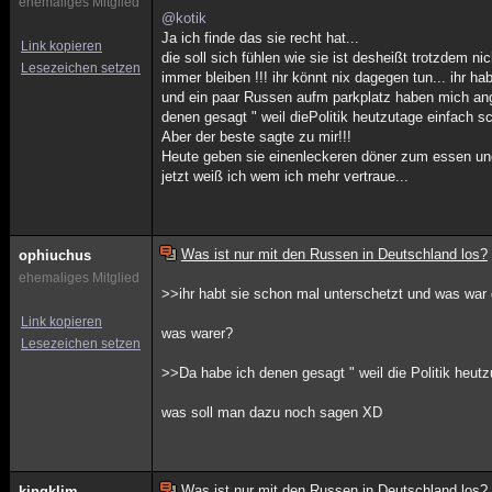
ehemaliges Mitglied
@kotik
Ja ich finde das sie recht hat...
Link kopieren
die soll sich fühlen wie sie ist desheißt trotzdem 
Lesezeichen setzen
immer bleiben !!! ihr könnt nix dagegen tun... ihr 
und ein paar Russen aufm parkplatz haben mich ang
denen gesagt " weil diePolitik heutzutage einfach sc
Aber der beste sagte zu mir!!!
Heute geben sie einenleckeren döner zum essen und
jetzt weiß ich wem ich mehr vertraue...
Was ist nur mit den Russen in Deutschland los?
ophiuchus
ehemaliges Mitglied
>>ihr habt sie schon mal unterschetzt und was war d
Link kopieren
was warer?
Lesezeichen setzen
>>Da habe ich denen gesagt " weil die Politik heutz
was soll man dazu noch sagen XD
Was ist nur mit den Russen in Deutschland los?
kingklim