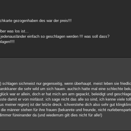
schkarte gezogenhaben des war der preis!!!
ber was los ist...
n jedenausländer einfach so geschlagen werden !!! was soll dass?
lagen!!!!
 schlagen sichmeist nur gegenseitig, wenn überhaupt. meist leben sie friedlic
arokkaner die sehr wild um sich hauen. auchich hatte mal eine schlechte be
ück war er allein, doch er hat mich am arm gepackt, beleidigt und geschlage
e damit er von mirlässt. ich sage nicht das alle so sind, ich kenne viele to
s meiner region) ist der letzte dreck. ichverstehe dich also sehr gut klingk
 die männer stehen für ihre frauen (bekannte und freunde, nicht nurlebenspart
dimmer füreinander da (und wiederrum gilt dies nicht für alle!)