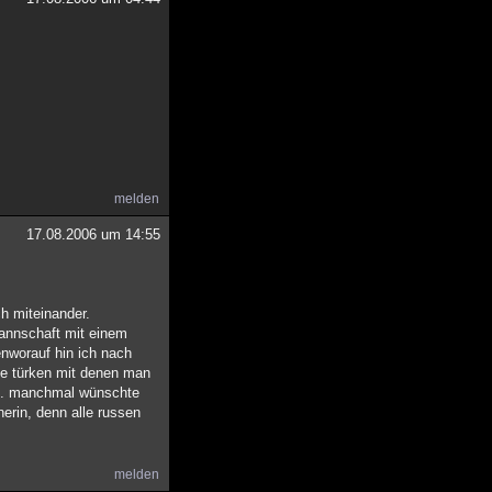
melden
17.08.2006 um 14:55
h miteinander.
kannschaft mit einem
nworauf hin ich nach
lle türken mit denen man
lim. manchmal wünschte
nerin, denn alle russen
melden