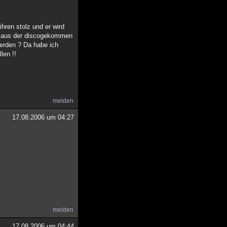
hren stolz und er wird
ade aus der discogekommen
erden ? Da habe ich
len !!
melden
17.08.2006 um 04:27
melden
17.08.2006 um 04:44