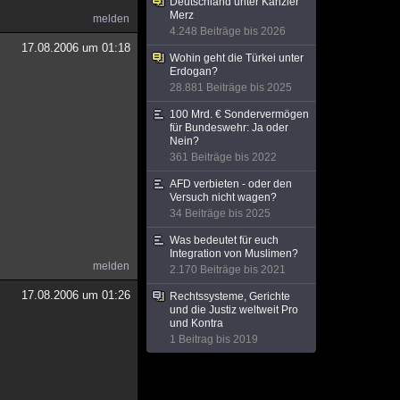
Deutschland unter Kanzler
Merz
melden
4.248 Beiträge bis 2026
17.08.2006 um 01:18
Wohin geht die Türkei unter
Erdogan?
28.881 Beiträge bis 2025
100 Mrd. € Sondervermögen
für Bundeswehr: Ja oder
Nein?
361 Beiträge bis 2022
AFD verbieten - oder den
Versuch nicht wagen?
34 Beiträge bis 2025
Was bedeutet für euch
Integration von Muslimen?
melden
2.170 Beiträge bis 2021
17.08.2006 um 01:26
Rechtssysteme, Gerichte
und die Justiz weltweit Pro
und Kontra
1 Beitrag bis 2019