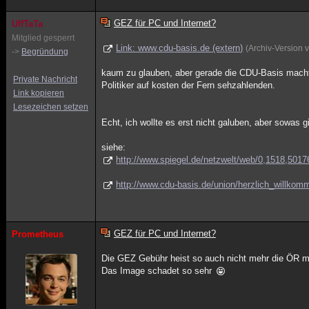
GEZ für PC und Internet?
UffTaTa
Mitglied gesperrt
Link: www.cdu-basis.de (extern)
(Archiv-Version
->
Begründung
kaum zu glauben, aber gerade die CDU-Basis mach
Private Nachricht
Politiker auf kosten der Fern sehzahlenden.
Link kopieren
Lesezeichen setzen
Echt, ich wollte es erst nicht galuben, aber sowas 
siehe:
http://www.spiegel.de/netzwelt/web/0,1518,5017
http://www.cdu-basis.de/union/herzlich_willkom
GEZ für PC und Internet?
Prometheus
Die GEZ Gebühr heist so auch nicht mehr die ÖR 
Das Image schadet so sehr