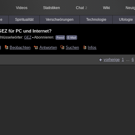
Videos
Statistiken
Chat
Wiki
Neuig
2
le
Spiritualität
Verschwörungen
Technologie
Ufologie
EZ für PC und Internet?
hlüsselwörter:
GEZ
▪ Abonnieren:
Feed
E-Mail
d
Beobachten
Antworten
Suchen
Infos
vorherige
1
...
6