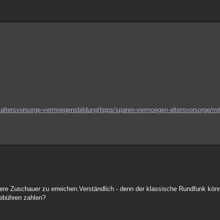
altersvorsorge-vermoegensbildung/tipps/sparen-vermoegen-altersvorsorge/mit-
ngere Zuschauer zu erreichen.Verständlich - denn der klassische Rundfunk kön
ebühren zahlen?