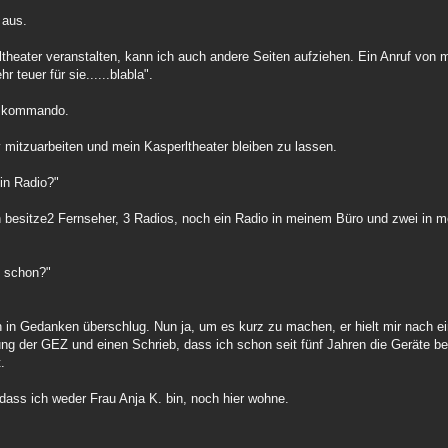
e aus.
heater veranstalten, kann ich auch andere Seiten aufziehen. Ein Anruf von mi
r teuer für sie......blabla".
tzkommando.
v mitzuarbeiten und mein Kasperltheater bleiben zu lassen.
in Radio?"
h besitze2 Fernseher, 3 Radios, noch ein Radio in meinem Büro und zwei in m
e schon?"
sion in Gedanken überschlug. Nun ja, um es kurz zu machen, er hielt mir nach e
ung der GEZ und einen Schrieb, dass ich schon seit fünf Jahren die Geräte be
.
, dass ich weder Frau Anja K. bin, noch hier wohne.