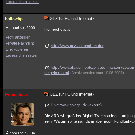
Lesezeichen setzen
GEZ für PC und Internet?
hollowtip
dabei seit 2006
hier nochetwas:
Profil anzeigen
Private Nachricht
http://www.gez-abschaffen.de/
Link kopieren
Lesezeichen setzen
http://www.akademie.de/private-finanzen/sparen-
umgehen.html
(Archiv-Version vom 10.06.2007)
GEZ für PC und Internet?
Prometheus
Link: www.spiegel.de (extern)
Die ARD will groß ins Digital-TV einsteigen, um jü
sein. Warum sollteman dann aber noch Rundfunk-G
...
dabei seit 2004