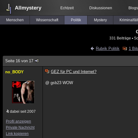
Allmystery
Echtzeit
Diskussionen
Blogs
Menschen
Wissenschaft
Politik
Mystery
Kriminalfäl
G
331 Beiträge
▪ Sc
Rubrik Politik
1 Bil
Seite 16 von 17
GEZ für PC und Internet?
no_BODY
@ gsb23 WOW
dabei seit 2007
Profil anzeigen
Private Nachricht
Link kopieren