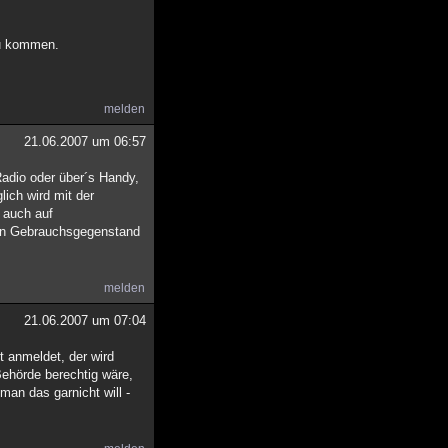
zu kommen.
melden
21.06.2007 um 06:57
Radio oder über´s Handy,
ich wird mit der
 auch auf
en Gebrauchsgegenstand
melden
21.06.2007 um 07:04
 anmeldet, der wird
ehörde berechtig wäre,
an das garnicht will -