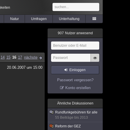
keiten
Natur
Umfragen
Unterhaltung
9
0
7
Nutzer anwesend
14
15
16
17
nächste
20.06.2007 um 15:00
Einloggen
Passwort vergessen?
Konto erstellen
Ähnliche Diskussionen
Rundfunkgebühren für alle
55 Beiträge bis 2013
Reform der GEZ