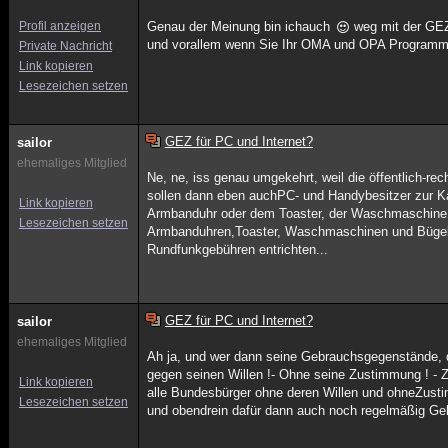
Profil anzeigen
Genau der Meinung bin ichauch
weg mit der GEZ
und vorallem wenn Sie Ihr OMA und OPA Programm 
Private Nachricht
Link kopieren
Lesezeichen setzen
GEZ für PC und Internet?
sailor
ehemaliges Mitglied
Ne, ne, iss genau umgekehrt, weil die öffentlich-r
sollen dann eben auchPC- und Handybesitzer zur Ka
Link kopieren
Armbanduhr oder dem Toaster, der Waschmaschine 
Lesezeichen setzen
Armbanduhren,Toaster, Waschmaschinen und Bügel
Rundfunkgebühren entrichten...
GEZ für PC und Internet?
sailor
ehemaliges Mitglied
Ah ja, und wer dann seine Gebrauchsgegenstände, d
gegen seinen Willen !- Ohne seine Zustimmung ! - 
Link kopieren
alle Bundesbürger ohne deren Willen und ohneZust
Lesezeichen setzen
und obendrein dafür dann auch noch regelmäßig Gel