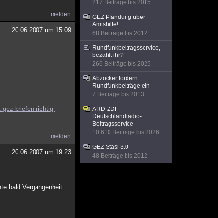
217 Beiträge bis 2015
melden
GEZ Pfändung über
Amtshilfe!
20.06.2007 um 15:09
68 Beiträge bis 2012
Rundfunkbeitragsservice,
bezahlt ihr?
266 Beiträge bis 2025
Abzocker fordern
Rundfunkbeiträge ein
7 Beiträge bis 2013
gez-briefen-richtig-
ARD-ZDF-
Deutschlandradio-
Beitragsservice
10.610 Beiträge bis 2026
melden
GEZ Stasi 3.0
20.06.2007 um 19:23
48 Beiträge bis 2012
nte bald Vergangenheit