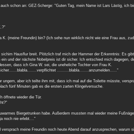
n auch schon an: GEZ-Scherge: "Guten Tag, mein Name ist Lars Lästig, ich bin
"
K.?"
a K. (meine Freundin) bin? (Ich sehe nun wirklich nicht wie eine Frau aus, zu
 sichim Hausflur breit. Plötzlich traf mich der Hammer der Erkenntnis: Es gi
 ein und der nächste Nobelpreis ist dir sicher. Ich entschied mich dagegen, 
tdessen, dass ich Gina W. sei, die uneheliche Tochter von Frau K.
......blabla........verpflichtet ..........blabla........anzumelden......"
ngern, aber ich teilte ihm mit, dass ich mal auf die Toilette müsste, verspr
 Nach fünf Minuten gab es die ersten zarten Klingelversuche.
h öffnete wieder die Tür.
ht?"
lauwarmes Biergetrunken habe. Außerdem mussten mal wieder meine Fußnägel
 noch nie erlebt...."
 versprach meine Freundin noch heute Abend darauf anzusprechen, warum sie