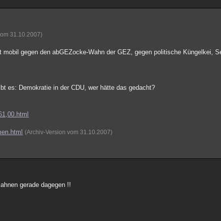
 vom 31.10.2007)
t mobil gegen den abGEZocke-Wahn der GEZ, gegen politische Küngelkei, Se
gibt es: Demokratie in der CDU, wer hätte das gedacht?
61,00.html
men.html
(Archiv-Version vom 31.10.2007)
mahnen gerade dagegen !!