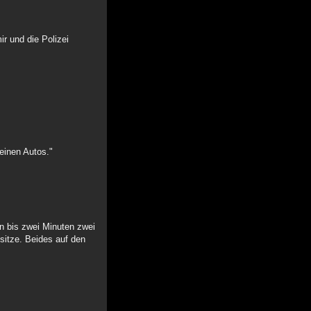
r und die Polizei
einen Autos."
in bis zwei Minuten zwei
sitze. Beides auf den