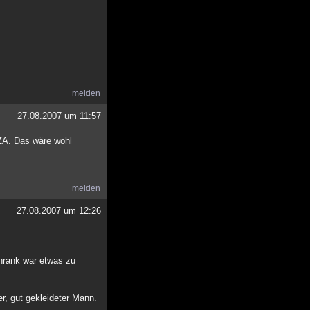
melden
27.08.2007 um 11:57
AZA. Das wäre wohl
melden
27.08.2007 um 12:26
hrank war etwas zu
r, gut gekleideter Mann.