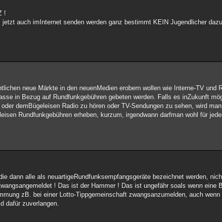
 !
jetzt auch imInternet senden werden ganz bestimmt KEIN Jugendlicher da
echtlichen neue Märkte in den neuenMedien erobern wollen wie Interne-TV und 
sse in Bezug auf Rundfunkgebühren gebeten werden. Falls es inZukunft mögl
oder demBügeleisen Radio zu hören oder TV-Sendungen zu sehen, wird man
eisen Rundfunkgebühren erheben, kurzum, irgendwann darfman wohl für jed
ie dann alle als neuartigeRundfunksempfangsgeräte bezeichnet werden, nicht
Zwangsangemeldet ! Das ist der Hammer ! Das ist ungefähr soals wenn eine B
immung zB. bei einer Lotto-Tippgemeinschaft zwangsanzumelden, auch wenn m
d dafür zuverlangen.