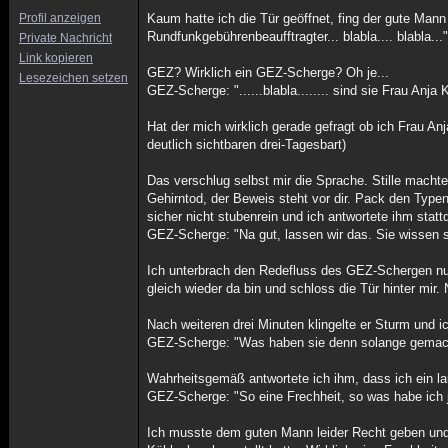
Profil anzeigen
Kaum hatte ich die Tür geöffnet, fing der gute Man
Rundfunkgebührenbeaufftragter... blabla.... blabla...
Private Nachricht
Link kopieren
GEZ? Wirklich ein GEZ-Scherge? Oh je...
Lesezeichen setzen
GEZ-Scherge: "......blabla........ sind sie Frau Anja 
Hat der mich wirklich gerade gefragt ob ich Frau Anj
deutlich sichtbaren drei-Tagesbart)
Das verschlug selbst mir die Sprache. Stille machte
Gehirntod, der Beweis steht vor dir. Pack den Typen
sicher nicht stubenrein und ich antwortete ihm stat
GEZ-Scherge: "Na gut, lassen wir das. Sie wissen sicher.
Ich unterbrach den Redefluss des GEZ-Schergen nur u
gleich wieder da bin und schloss die Tür hinter mir.
Nach weiteren drei Minuten klingelte er Sturm und ic
GEZ-Scherge: "Was haben sie denn solange gemac
Wahrheitsgemäß antwortete ich ihm, dass ich ein 
GEZ-Scherge: "So eine Frechheit, so was habe ich ja
Ich musste dem guten Mann leider Recht geben und