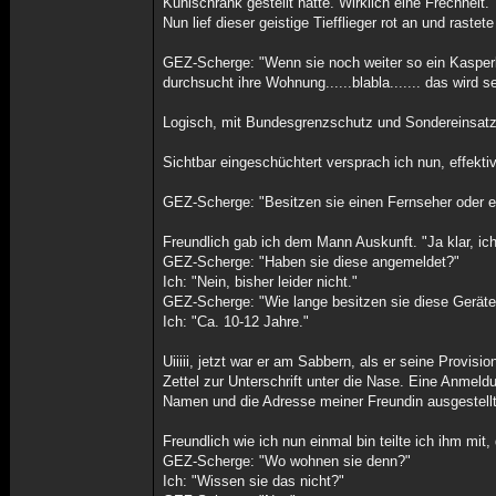
Kühlschrank gestellt hatte. Wirklich eine Frechheit.
Nun lief dieser geistige Tiefflieger rot an und rastet
GEZ-Scherge: "Wenn sie noch weiter so ein Kasperlt
durchsucht ihre Wohnung......blabla....... das wird seh
Logisch, mit Bundesgrenzschutz und Sondereinsa
Sichtbar eingeschüchtert versprach ich nun, effekti
GEZ-Scherge: "Besitzen sie einen Fernseher oder e
Freundlich gab ich dem Mann Auskunft. "Ja klar, ic
GEZ-Scherge: "Haben sie diese angemeldet?"
Ich: "Nein, bisher leider nicht."
GEZ-Scherge: "Wie lange besitzen sie diese Gerät
Ich: "Ca. 10-12 Jahre."
Uiiiii, jetzt war er am Sabbern, als er seine Provi
Zettel zur Unterschrift unter die Nase. Eine Anmeld
Namen und die Adresse meiner Freundin ausgestellt
Freundlich wie ich nun einmal bin teilte ich ihm mit
GEZ-Scherge: "Wo wohnen sie denn?"
Ich: "Wissen sie das nicht?"