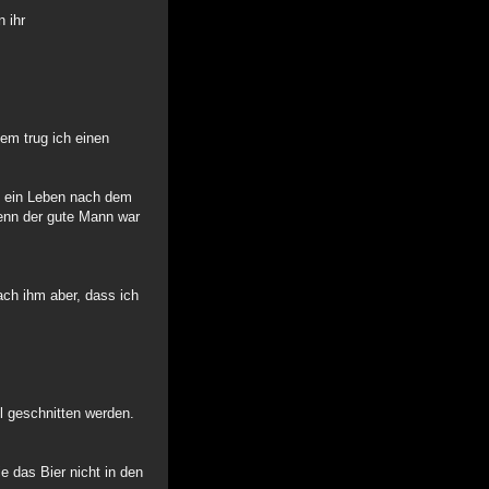
 ihr
dem trug ich einen
bt ein Leben nach dem
denn der gute Mann war
ach ihm aber, dass ich
 geschnitten werden.
 das Bier nicht in den