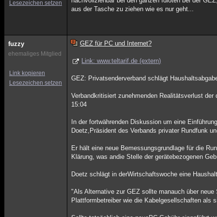
nachvollziehbar bei den ganzen Idioten bei der GEZ
Lesezeichen setzen
aus der Tasche zu ziehen wie es nur geht...
GEZ für PC und Internet?
fuzzy
ehemaliges Mitglied
Link: www.teltarif.de (extern)
Link kopieren
GEZ: Privatsenderverband schlägt Haushaltsabgabe
Lesezeichen setzen
Verbandkritisiert zunehmenden Realitätsverlust der
15:04
In der fortwährenden Diskussion um eine Einführun
Doetz,Präsident des Verbands privater Rundfunk u
Er hält eine neue Bemessungsgrundlage für die Rund
Klärung, was andie Stelle der gerätebezogenen Gebüh
Doetz schlägt in derWirtschaftswoche eine Haushal
"Als Alternative zur GEZ sollte manauch über neue 
Plattformbetreiber wie die Kabelgesellschaften als 