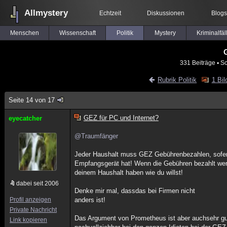
Allmystery
Echtzeit
Diskussionen
Blogs
Menschen
Wissenschaft
Politik
Mystery
Kriminalfäl
G
331 Beiträge
▪ Sc
Rubrik Politik
1 Bil
Seite 14 von 17
GEZ für PC und Internet?
eyecatcher
@Traumfänger
Jeder Haushalt muss GEZ Gebührenbezahlen, sofer
Empfangsgerät hat! Wenn die Gebühren bezahlt wer
deinem Haushalt haben wie du willst!
dabei seit 2006
Denke mir mal, dassdas bei Firmen nicht
Profil anzeigen
anders ist!
Private Nachricht
Das Argument von Prometheus ist aber auchsehr g
Link kopieren