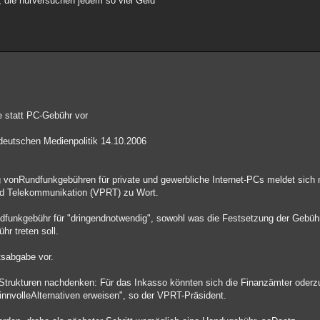
, die nurversuchen jedem so viel Geld
 statt PC-Gebühr vor
 deutschen Medienpolitik 14.10.2006
g vonRundfunkgebühren für private und gewerbliche Internet-PCs meldet sich
nd Telekommunikation (VPRT) zu Wort.
funkgebühr für "dringendnotwendig", sowohl was die Festsetzung der Gebühr b
r treten soll.
tsabgabe vor.
Strukturen nachdenken: Für das Inkasso könnten sich die Finanzämter oderzuk
sinnvolleAlternativen erweisen", so der VPRT-Präsident.