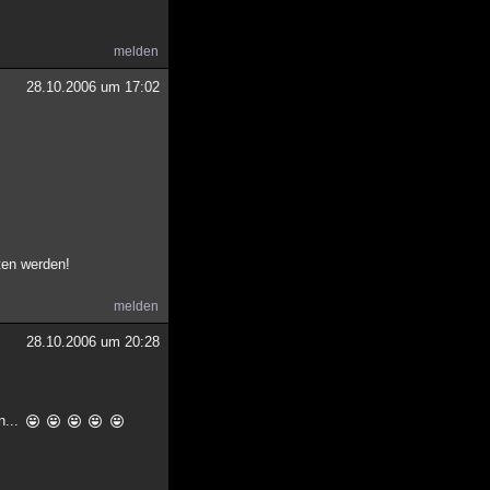
melden
28.10.2006 um 17:02
ten werden!
melden
28.10.2006 um 20:28
n...