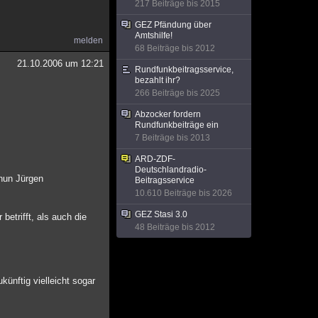
217 Beiträge bis 2015
GEZ Pfändung über
Amtshilfe!
melden
68 Beiträge bis 2012
21.10.2006 um 12:21
Rundfunkbeitragsservice,
bezahlt ihr?
266 Beiträge bis 2025
Abzocker fordern
Rundfunkbeiträge ein
7 Beiträge bis 2013
ARD-ZDF-
Deutschlandradio-
 nun Jürgen
Beitragsservice
10.610 Beiträge bis 2026
GEZ Stasi 3.0
etrifft, als auch die
48 Beiträge bis 2012
ünftig vielleicht sogar