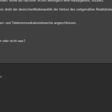
erden, drohe als nächster Schritt womöglich eine Handygebühr, soDoetz.
z droht der deutschenMedienpolitik der Verlust des zeitgemäßen Realitätsbezu
ien- und Telekommunikationsbranche angeschlossen.
r oder nicht was?
n: