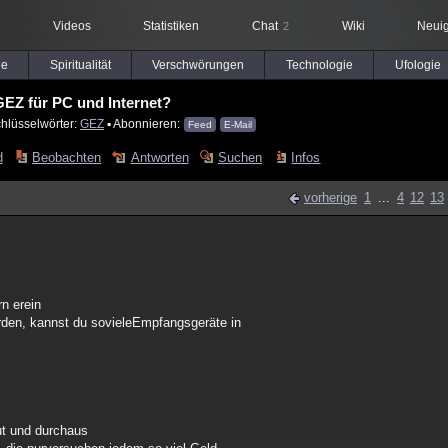
Videos
Statistiken
Chat
Wiki
Neuig
2
le
Spiritualität
Verschwörungen
Technologie
Ufologie
EZ für PC und Internet?
hlüsselwörter:
GEZ
▪ Abonnieren:
Feed
E-Mail
d
Beobachten
Antworten
Suchen
Infos
vorherige
1
...
4
12
13
n erein
den, kannst du sovieleEmpfangsgeräte in
ut und durchaus