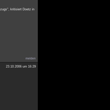
gs", kritisiert Doetz in
melden
23.10.2006 um 16:29