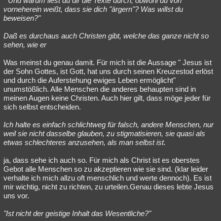
" Und warum liest du dir die Texte durch, obwohl du von
vorneherein weißt, dass sie dich "ärgern"? Was willst du
beweisen?"
Daß es durchaus auch Christen gibt, welche das ganze nicht so
sehen, wie er
Was meinst du genau damit. Für mich ist die Aussage " Jesus ist
der Sohn Gottes, ist Gott, hat uns durch seinen Kreuzestod erlöst
und durch die Auferstehung ewiges Leben ermöglicht"
unumstößlich. Alle Menschen die anderes behaupten sind in
meinen Augen keine Christen. Auch hier gilt, dass möge jeder für
sich selbst entscheiden.
Ich halte es einfach schlichtweg für falsch, andere Menschen, nur
weil sie nicht dasselbe glauben, zu stigmatisieren, sie quasi als
etwas schlechteres anzusehen, als man selbst ist.
ja, dass sehe ich auch so. Für mich als Christ ist es oberstes
Gebot alle Menschen so zu akzeptieren wie sie sind. (klar leider
verhalte ich mich allzu oft menschlich und werte dennoch). Es ist
mir wichtig, nicht zu richten, zu urteilen.Genau dieses lebte Jesus
uns vor.
"Ist nicht der geistige Inhalt das Wesentliche?"