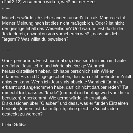
(Phil 2,12) zusammen wirken, weiß nur der Herr.
.......
Manches würde ich sicher anders ausdrücken als Magus es tut.
Meiner Meinung nach ist dies nicht maßgeblich. Oder? Ist nicht
der geistige Inhalt das Wesentliche? Und warum liest du dir die
Texte durch, obwohl du von vorneherein weißt, dass sie dich
"ärgern"? Was willst du beweisen?
.......
Ganz persönlich: Es ist nun mal so, dass sich für mich im Laufe
der Jahre Jesu Lehre und Worte als einzige Wahrheit
herauskristallisiert haben. Ich habe persönlich sein Wirken
erfahren. Es sind Dinge geschehen, die man nicht mehr dem Zufall
anlasten kann. Wenn ich Jesus als absolute Wahrheit für mich
erkannt und angenommen habe, darf ich nicht darüber reden? Tut
mir echt leid, dass es "krude" (um mal ein Lieblingswort von dir zu
benutzen) rüberkommt. Wie gerne würde ich ernsthafte
Diskussionen über "Glauben" und dass, was er für den Einzelnen
bedeutet,führen - ist das möglich, ohne gleich in Schubladen
gesteckt zu werden?
Liebe Grüße