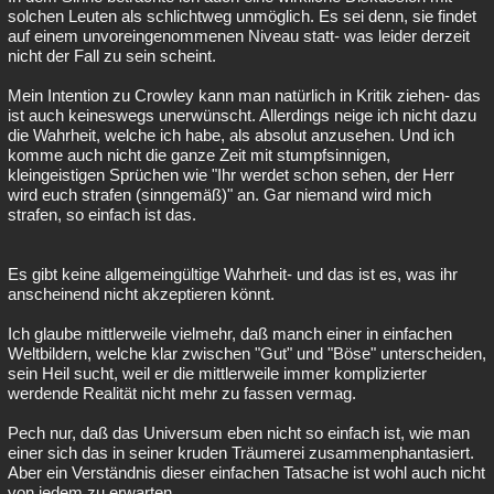
solchen Leuten als schlichtweg unmöglich. Es sei denn, sie findet
auf einem unvoreingenommenen Niveau statt- was leider derzeit
nicht der Fall zu sein scheint.
Mein Intention zu Crowley kann man natürlich in Kritik ziehen- das
ist auch keineswegs unerwünscht. Allerdings neige ich nicht dazu
die Wahrheit, welche ich habe, als absolut anzusehen. Und ich
komme auch nicht die ganze Zeit mit stumpfsinnigen,
kleingeistigen Sprüchen wie "Ihr werdet schon sehen, der Herr
wird euch strafen (sinngemäß)" an. Gar niemand wird mich
strafen, so einfach ist das.
Es gibt keine allgemeingültige Wahrheit- und das ist es, was ihr
anscheinend nicht akzeptieren könnt.
Ich glaube mittlerweile vielmehr, daß manch einer in einfachen
Weltbildern, welche klar zwischen "Gut" und "Böse" unterscheiden,
sein Heil sucht, weil er die mittlerweile immer komplizierter
werdende Realität nicht mehr zu fassen vermag.
Pech nur, daß das Universum eben nicht so einfach ist, wie man
einer sich das in seiner kruden Träumerei zusammenphantasiert.
Aber ein Verständnis dieser einfachen Tatsache ist wohl auch nicht
von jedem zu erwarten.