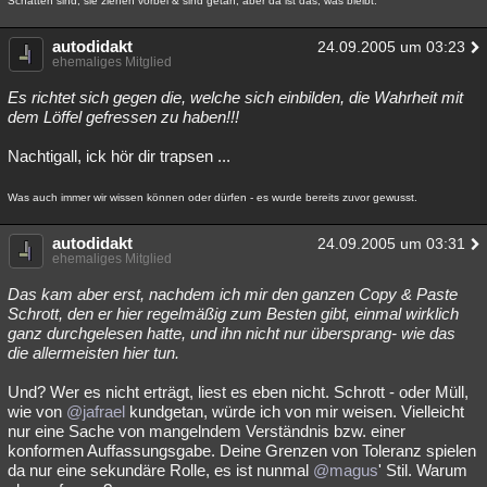
Schatten sind; sie ziehen vorbei & sind getan; aber da ist das, was bleibt.
autodidakt
24.09.2005 um 03:23
ehemaliges Mitglied
Es richtet sich gegen die, welche sich einbilden, die Wahrheit mit
dem Löffel gefressen zu haben!!!
Nachtigall, ick hör dir trapsen ...
Was auch immer wir wissen können oder dürfen - es wurde bereits zuvor gewusst.
autodidakt
24.09.2005 um 03:31
ehemaliges Mitglied
Das kam aber erst, nachdem ich mir den ganzen Copy & Paste
Schrott, den er hier regelmäßig zum Besten gibt, einmal wirklich
ganz durchgelesen hatte, und ihn nicht nur übersprang- wie das
die allermeisten hier tun.
Und? Wer es nicht erträgt, liest es eben nicht. Schrott - oder Müll,
wie von
@jafrael
kundgetan, würde ich von mir weisen. Vielleicht
nur eine Sache von mangelndem Verständnis bzw. einer
konformen Auffassungsgabe. Deine Grenzen von Toleranz spielen
da nur eine sekundäre Rolle, es ist nunmal
@magus
' Stil. Warum