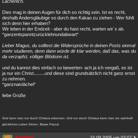
Lächerlich.
Dies mag in deinen Augen für dich so richtig sein. Ist es recht,
deshalb Andersgläubige so durch den Kakao zu ziehen - Wer fühlt
sich denn hier erhaben?
Wir leben in der Endzeit - aber du hast recht, warten wir`s ab.
*ganzentspanntzurücklehnundabwart*
Lieber Magus, du solltest die Widersprüche in deinen Posts einmal
mehr studieren, denn dann würde dir klar werden, daß das, was du
da verzapfst, völliger Blödsinn ist.
und du kannst dies einfach so bewerten- ach ja ich vergaß, es ist
ja nur ein Christ.........und diese sind grundsätzlich nicht ganz ernst
zu nehmen.
*ganznaivlächel*
liebe Grüße
Gott kann man nur durch Christus erkennen. Und nur durch Christus kann man ein wahrhaft
glückliches Leben führen. Blaise Pascal
Apollyon
24.09.2005 um 03:07