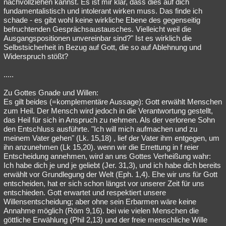
nachvollziehen kannst. Es ist mir klar, dass dies auf dich
fundamentalistisch und intolerant wirken muss. Das finde ich
schade - es gibt wohl keine wirkliche Ebene des gegenseitig
befruchtenden Gesprächsaustausches. Vielleicht weil die
Ausgangspositionen unvereinbar sind?" Ist es wirklich die
Selbstsicherheit in Bezug auf Gott, die so auf Ablehnung und
Widerspruch stößt?
.....
Zu Gottes Gnade und Willen:
Es gilt beides (=komplementäre Aussage): Gott erwählt Menschen
zum Heil. Der Mensch wird jedoch in die Verantwortung gestellt,
das Heil für sich in Anspruch zu nehmen. Als der verlorene Sohn
den Entschluss ausführte. "Ich will mich aufmachen und zu
meinem Vater gehen" (Lk. 15,18) , lief der Vater ihm entgegen, um
ihn anzunehmen (Lk 15,20). wenn wir die Errettung in f reier
Entscheidung annehmen, wird an uns Gottes Verheißung wahr:
Ich habe dich je und je geliebt (Jer. 31,3), und ich habe dich bereits
erwählt vor Grundlegung der Welt (Eph. 1,4). Ehe wir uns für Gott
entscheiden, hat er sich schon längst vor unserer Zeit für uns
entschieden. Gott erwartet und respektiert unsere
Willensentscheidung; aber ohne sein Erbarmen wäre keine
Annahme möglich (Röm 9,16). bei wie vielen Menschen die
göttliche Erwählung (Phil 2,13) und der freie menschliche Wille