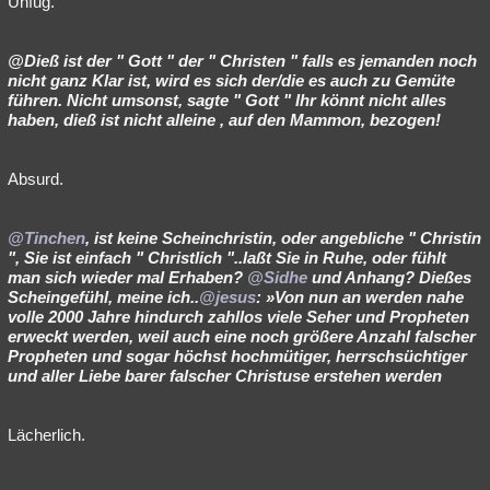
Unfug.
Besucht
Teilgenommen
Alle
Neue
Geschlossen
@Dieß ist der " Gott " der " Christen " falls es jemanden noch
Lesenswert
Schlüsselwörter
nicht ganz Klar ist, wird es sich der/die es auch zu Gemüte
führen. Nicht umsonst, sagte " Gott " Ihr könnt nicht alles
haben, dieß ist nicht alleine , auf den Mammon, bezogen!
Absurd.
@Tinchen
, ist keine Scheinchristin, oder angebliche " Christin
", Sie ist einfach " Christlich "..laßt Sie in Ruhe, oder fühlt
man sich wieder mal Erhaben?
@Sidhe
und Anhang? Dießes
Scheingefühl, meine ich..
@jesus
: »Von nun an werden nahe
volle 2000 Jahre hindurch zahllos viele Seher und Propheten
erweckt werden, weil auch eine noch größere Anzahl falscher
Propheten und sogar höchst hochmütiger, herrschsüchtiger
und aller Liebe barer falscher Christuse erstehen werden
Lächerlich.