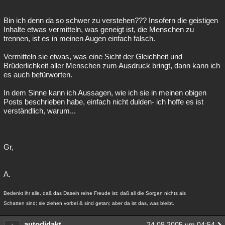
Bin ich denn da so schwer zu verstehen??? Insofern die geistigen
Inhalte etwas vermitteln, was geneigt ist, die Menschen zu
trennen, ist es in meinen Augen einfach falsch.
Vermitteln sie etwas, was eine Sicht der Gleichheit und
Brüderlichkeit aller Menschen zum Ausdruck bringt, dann kann ich
es auch befürworten.
In dem Sinne kann ich Aussagen, wie ich sie in meinen obigen
Posts beschrieben habe, einfach nicht dulden- ich hoffe es ist
verständlich, warum...
Gr,
A.
Bedenkt ihr alle, daß das Dasein reine Freude ist; daß all die Sorgen nichts als
Schatten sind; sie ziehen vorbei & sind getan; aber da ist das, was bleibt.
autodidakt
24.09.2005 um 04:54