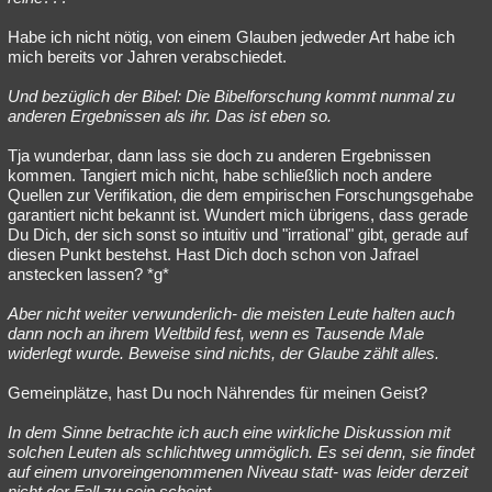
Habe ich nicht nötig, von einem Glauben jedweder Art habe ich
mich bereits vor Jahren verabschiedet.
Und bezüglich der Bibel: Die Bibelforschung kommt nunmal zu
anderen Ergebnissen als ihr. Das ist eben so.
Tja wunderbar, dann lass sie doch zu anderen Ergebnissen
kommen. Tangiert mich nicht, habe schließlich noch andere
Quellen zur Verifikation, die dem empirischen Forschungsgehabe
garantiert nicht bekannt ist. Wundert mich übrigens, dass gerade
Du Dich, der sich sonst so intuitiv und "irrational" gibt, gerade auf
diesen Punkt bestehst. Hast Dich doch schon von Jafrael
anstecken lassen? *g*
Aber nicht weiter verwunderlich- die meisten Leute halten auch
dann noch an ihrem Weltbild fest, wenn es Tausende Male
widerlegt wurde. Beweise sind nichts, der Glaube zählt alles.
Gemeinplätze, hast Du noch Nährendes für meinen Geist?
In dem Sinne betrachte ich auch eine wirkliche Diskussion mit
solchen Leuten als schlichtweg unmöglich. Es sei denn, sie findet
auf einem unvoreingenommenen Niveau statt- was leider derzeit
nicht der Fall zu sein scheint.