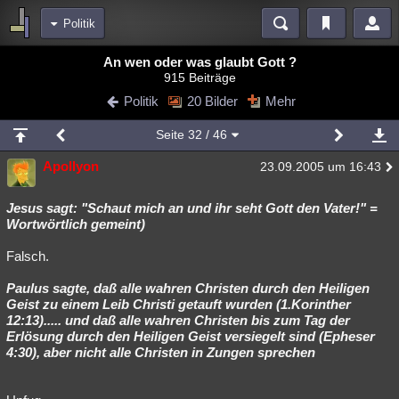
Politik
Bereiche
An wen oder was glaubt Gott ?
915 Beiträge
Echtzeit
Diskussionen
Blogs
Videos
Statistiken
Politik
20 Bilder
Mehr
Chat
Wiki
Neuigkeiten
2
Seite
32
/ 46
meine Rubriken
Apollyon
23.09.2005 um 16:43
Menschen
Wissenschaft
Politik
Mystery
Kriminalfälle
Spiritualität
Verschwörungen
Technologie
Ufologie
Jesus sagt: "Schaut mich an und ihr seht Gott den Vater!" =
Wortwörtlich gemeint)
Natur
Umfragen
Unterhaltung
Falsch.
weitere Rubriken
Paulus sagte, daß alle wahren Christen durch den Heiligen
Philosophie
Träume
Orte
Esoterik
Literatur
Geist zu einem Leib Christi getauft wurden (1.Korinther
12:13)..... und daß alle wahren Christen bis zum Tag der
Astronomie
Helpdesk
Gruppen
Gaming
Filme
Erlösung durch den Heiligen Geist versiegelt sind (Epheser
4:30), aber nicht alle Christen in Zungen sprechen
Musik
Clash
Verbesserungen
Allmystery
English
Übersichten