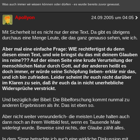
Was auch immer wir wissen können oder dürfen - es wurde bereits zuvor gewusst.
Apollyon
24.09.2005 um 04:05
Mit Sicherheit ist es nicht nur der eine Text. Da gibt es übrigens
durchaus eine Menge Leute, die das ganz genauso sehen, wie ich.
Aber mal eine einfache Frage: WIE rechtfertigst du denn
diesen einen Text, und wie bringst du das mit deinem Glauben
ins reine??? Auf der einen Seite eine krude Verurteilung der
menschlichen Natur durch Gott, auf der anderen heißt es
doch immer, er würde seine Schöpfung lieben- erklär mir das,
und ich bin zufrieden. Leider scheint ihr euch nicht darüber
im Klaren zu sein, daß ihr euch da in nicht unerhebliche
Widersprüche verstrickt.
Und bezüglich der Bibel: Die Bibelforschung kommt nunmal zu
anderen Ergebnissen als ihr. Das ist eben so.
Aber nicht weiter verwunderlich- die meisten Leute halten auch
dann noch an ihrem Weltbild fest, wenn es Tausende Male
widerlegt wurde. Beweise sind nichts, der Glaube zählt alles.
In dem Sinne betrachte ich auch eine wirkliche Diskussion mit