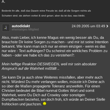
A.
Bedenkt ihr alle, daß das Dasein reine Freude ist; daß all die Sorgen nichts als
Schatten sind; sie ziehen vorbei & sind getan; aber da ist das, was bleibt.
autodidakt
24.09.2005 um 03:49
ehemaliges Mitglied
Also, mein Lieber, ich kenne Magus ein wenig besser als Du, da
brauchste Dir keine Sorgen zu machen - und mir ist seine Intention
bekannt. Wie kann man sich nur an einen einzigen - wenn es das
nur wäre - Text aufhängen? Du scheinst ein wirkliches Problem zu
haben - oder wie habe ich das zu verstehen?:
Mein heftige Reaktion DESWEGEN, weil mir sein absoluter
Anspruch auf die Wahrheit mißfällt ..
Sie kann Dir ja auch ohne Weiteres missfallen, aber mehr auch
nicht. Würdest Du mehr verlangen wollen, müsste ich Deine ach
so über die Maßen propagierte Toleranz anzweifeln. Für einen
Christen bedeutet die Bibel nunmal Gottes Wort und somit
Wahrheit, wenn Du Dich auf Crowley oder sonstigen
Dumpfbacken beziehst, sei doch froh, ich würde an Deiner Stelle
frohlocken und jauchzen.