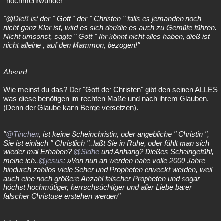
*nochmehrwunder*
"@Dieß ist der " Gott " der " Christen " falls es jemanden noch
nicht ganz Klar ist, wird es sich der/die es auch zu Gemüte führen.
Nicht umsonst, sagte " Gott " Ihr könnt nicht alles haben, dieß ist
nicht alleine , auf den Mammon, bezogen!"
Absurd.
Wie meinst du das? Der "Gott der Christen" gibt den seinen ALLES
was diese benötigen im rechten Maße und nach ihrem Glauben.
(Denn der Glaube kann Berge versetzen).
"
@Tinchen
, ist keine Scheinchristin, oder angebliche " Christin ",
Sie ist einfach " Christlich "..laßt Sie in Ruhe, oder fühlt man sich
wieder mal Erhaben?
@Sidhe
und Anhang? Dießes Scheingefühl,
meine ich..
@jesus
: »Von nun an werden nahe volle 2000 Jahre
hindurch zahllos viele Seher und Propheten erweckt werden, weil
auch eine noch größere Anzahl falscher Propheten und sogar
höchst hochmütiger, herrschsüchtiger und aller Liebe barer
falscher Christuse erstehen werden"