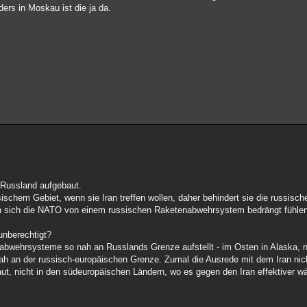
ers in Moskau ist die ja da.
 Russland aufgebaut.
ischem Gebiet, wenn sie Iran treffen wollen, daher behindert sie die russis
nn sich die NATO von einem russischen Raketenabwehrsystem bedrängt fühle
unberechtigt?
nabwehrsysteme so nah an Russlands Grenze aufstellt - im Osten in Alaska, 
ah an der russisch-europäischen Grenze. Zumal die Ausrede mit dem Iran nich
ut, nicht in den südeuropäischen Ländern, wo es gegen den Iran effektiver wä