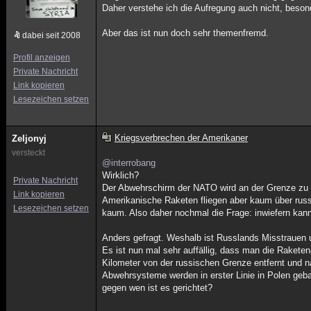
Daher verstehe ich die Aufregung auch nicht, besond
Aber das ist nun doch sehr themenfremd.
dabei seit 2008
Profil anzeigen
Private Nachricht
Link kopieren
Lesezeichen setzen
Kriegsverbrechen der Amerikaner
Zeljonyj
versteckt
@interrobang
Wirklich?
Private Nachricht
Der Abwehrschirm der NATO wird an der Grenze zu
Link kopieren
Amerikanische Raketen fliegen aber kaum über russ
Lesezeichen setzen
kaum. Also daher nochmal die Frage: inwiefern ka
Anders gefragt. Weshalb ist Russlands Misstrauen 
Es ist nun mal sehr auffällig, dass man die Rakete
Kilometer von der russischen Grenze entfernt und n
Abwehrsysteme werden in erster Linie in Polen geba
gegen wen ist es gerichtet?