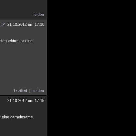
melden
21.10.2012 um 17:10
etenschirm ist eine
1x zitiert
melden
21.10.2012 um 17:15
kt eine gemeinsame