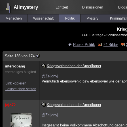
Allmystery
Echtzeit
Diskussionen
Blogs
Menschen
Wissenschaft
Politik
Mystery
Kriminalfäl
Krie
3.410 Beiträge
▪ Schlüsselwör
Rubrik Politik
24 Bilder
Seite 136 von 174
Kriegsverbrechen der Amerikaner
interrobang
ehemaliges Mitglied
@Zeljonyj
Vermutlich ebensowenig bzw ebensoviel wie der abf
Link kopieren
Lesezeichen setzen
Kriegsverbrechen der Amerikaner
jojo72
@Zeljonyj
Insgesamt keine vollkommene Abschottung gegen das