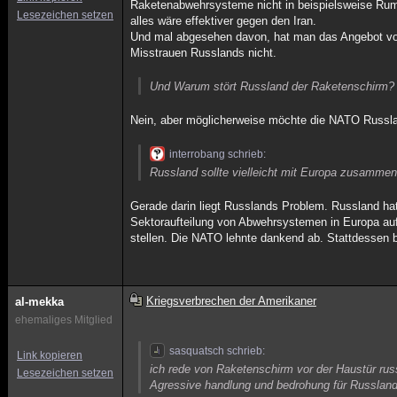
Raketenabwehrsysteme nicht in beispielsweise Rum
Lesezeichen setzen
alles wäre effektiver gegen den Iran.
Und mal abgesehen davon, hat man das Angebot von
Misstrauen Russlands nicht.
Und Warum stört Russland der Raketenschirm? W
Nein, aber möglicherweise möchte die NATO Russla
interrobang schrieb:
Russland sollte vielleicht mit Europa zusammen
Gerade darin liegt Russlands Problem. Russland h
Sektoraufteilung von Abwehrsystemen in Europa auf
stellen. Die NATO lehnte dankend ab. Stattdessen b
Kriegsverbrechen der Amerikaner
al-mekka
ehemaliges Mitglied
sasquatsch schrieb:
Link kopieren
ich rede von Raketenschirm vor der Haustür rus
Lesezeichen setzen
Agressive handlung und bedrohung für Russland