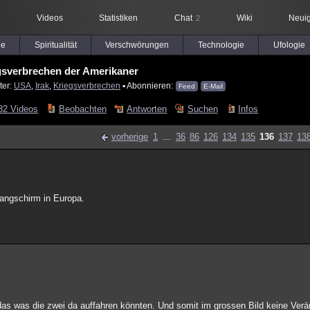
Videos
Statistiken
Chat
Wiki
Neuig
2
le
Spiritualität
Verschwörungen
Technologie
Ufologie
gsverbrechen der Amerikaner
ter:
USA
,
Irak
,
Kriegsverbrechen
▪ Abonnieren:
Feed
E-Mail
32 Videos
Beobachten
Antworten
Suchen
Infos
vorherige
1
...
36
86
126
134
135
136
137
13
angschirm in Europa.
 was die zwei da auffahren könnten. Und somit im grossen Bild keine Verän