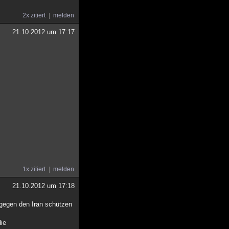
2x zitiert
melden
21.10.2012 um 17:17
1x zitiert
melden
21.10.2012 um 17:18
 gegen den Iran schützen
die