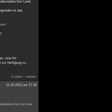
südeuropäischen Land,
gründet ist das
sein.
f?
n, eine Art
d zur Verfügung zu
1x zitiert
melden
21.10.2012 um 17:18
Raketenschirm ist eine