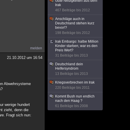
Gute Neuigkeiten aus dem
Irak
467 Beiträge bis 2012
Anschläge auch in
Deutschland stehen kurz
bevor!?
198 Beiträge bis 2012
Irak Embargo: halbe Million
Kinder starben, war es den
melden
Preis Wert?
31 Beiträge bis 2013
21.10.2012 um 16:54
Deutschland dein
Helfersyndrom
13 Beiträge bis 2013
Kriegsverbrechen im Irak
chen Abwehrsysteme
220 Beiträge bis 2011
n?
Kommt Bush nun endlich
nach den Haag ?
nur wenige hundert
61 Beiträge bis 2008
t zieht, denn die
re. Fragt sich nun: