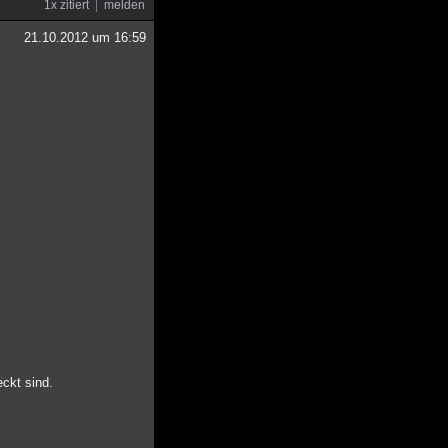
1x zitiert
melden
21.10.2012 um 16:59
ckt sind.