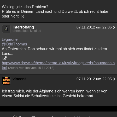
Besucht
Teilgenommen
Alle
Neue
Geschlossen
Wo liegt jetzt das Problem?
Prüfe es in Deinem Land nach und Du weißt, ob ich recht habe
oder nicht. :-)
Lesenswert
Schlüsselwörter
interrobang
07.11.2012 um 22:05
ehemaliges Mitglied
@gardner
@OddThomas
Ah Österreich. Dan schaun wir mal ob sich was findet zu dem
Land...
http://www.doew.at/thema/thema_alt/justiz/kriegsverbr/hautmann.h
tml
(Archiv-Version vom 15.11.2012)
vincent
07.11.2012 um 22:05
Ich frag mich, wie der Afghane sich wehren kann, wenn er von
einem Soldat die Schulterstütze ins Gesicht bekommt...