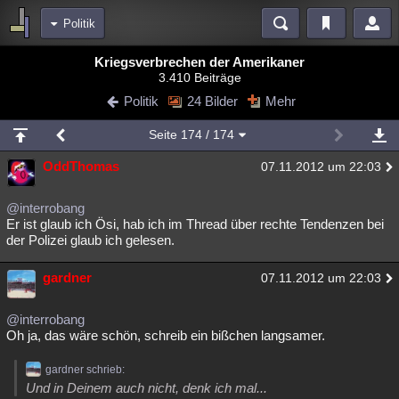
Politik
Bereiche
Kriegsverbrechen der Amerikaner
3.410 Beiträge
Echtzeit
Diskussionen
Blogs
Videos
Statistiken
Politik
24 Bilder
Mehr
Chat
Wiki
Neuigkeiten
Seite
174
/ 174
meine Rubriken
OddThomas
07.11.2012 um 22:03
Menschen
Wissenschaft
Politik
Mystery
Kriminalfälle
Spiritualität
Verschwörungen
Technologie
Ufologie
@interrobang
Er ist glaub ich Ösi, hab ich im Thread über rechte Tendenzen bei
der Polizei glaub ich gelesen.
Natur
Umfragen
Unterhaltung
weitere Rubriken
gardner
07.11.2012 um 22:03
Philosophie
Träume
Orte
Esoterik
Literatur
@interrobang
Astronomie
Helpdesk
Gruppen
Gaming
Filme
Oh ja, das wäre schön, schreib ein bißchen langsamer.
Musik
Clash
Verbesserungen
Allmystery
English
gardner schrieb:
Und in Deinem auch nicht, denk ich mal...
Übersichten