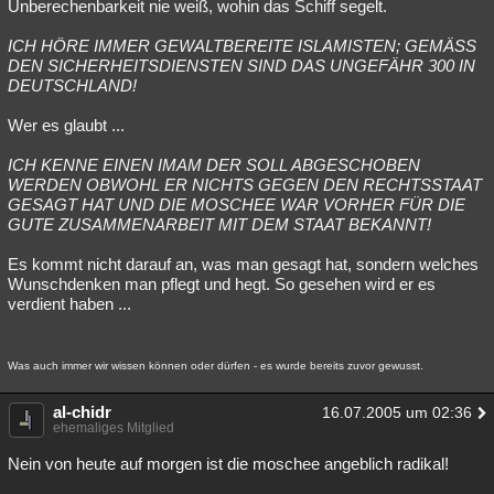
Unberechenbarkeit nie weiß, wohin das Schiff segelt.
ICH HÖRE IMMER GEWALTBEREITE ISLAMISTEN; GEMÄSS
DEN SICHERHEITSDIENSTEN SIND DAS UNGEFÄHR 300 IN
DEUTSCHLAND!
Wer es glaubt ...
ICH KENNE EINEN IMAM DER SOLL ABGESCHOBEN
WERDEN OBWOHL ER NICHTS GEGEN DEN RECHTSSTAAT
GESAGT HAT UND DIE MOSCHEE WAR VORHER FÜR DIE
GUTE ZUSAMMENARBEIT MIT DEM STAAT BEKANNT!
Es kommt nicht darauf an, was man gesagt hat, sondern welches
Wunschdenken man pflegt und hegt. So gesehen wird er es
verdient haben ...
Was auch immer wir wissen können oder dürfen - es wurde bereits zuvor gewusst.
al-chidr
16.07.2005 um 02:36
ehemaliges Mitglied
Nein von heute auf morgen ist die moschee angeblich radikal!