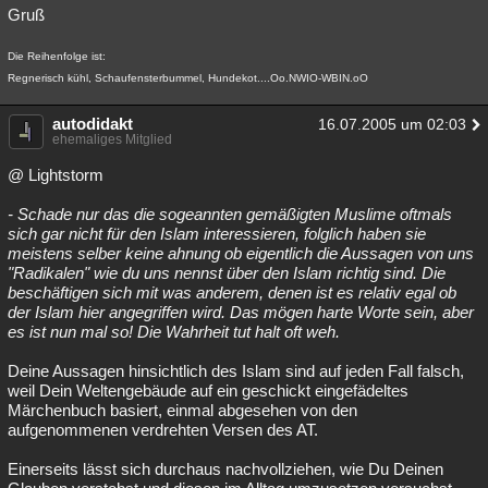
Gruß
Die Reihenfolge ist:
Regnerisch kühl, Schaufensterbummel, Hundekot....Oo.NWIO-WBIN.oO
autodidakt
16.07.2005 um 02:03
ehemaliges Mitglied
@ Lightstorm
- Schade nur das die sogeannten gemäßigten Muslime oftmals
sich gar nicht für den Islam interessieren, folglich haben sie
meistens selber keine ahnung ob eigentlich die Aussagen von uns
"Radikalen" wie du uns nennst über den Islam richtig sind. Die
beschäftigen sich mit was anderem, denen ist es relativ egal ob
der Islam hier angegriffen wird. Das mögen harte Worte sein, aber
es ist nun mal so! Die Wahrheit tut halt oft weh.
Deine Aussagen hinsichtlich des Islam sind auf jeden Fall falsch,
weil Dein Weltengebäude auf ein geschickt eingefädeltes
Märchenbuch basiert, einmal abgesehen von den
aufgenommenen verdrehten Versen des AT.
Einerseits lässt sich durchaus nachvollziehen, wie Du Deinen