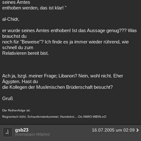
seines Amtes
enthoben werden, das ist klar! "
al-Chidr,
er wurde seines Amtes enthoben! Ist das Aussage genug??? Was
brauchst du
noch für "Beweise"? Ich finde es ja immer wieder rührend, wie
schnell du zum
Relativieren bereit bist.
Ach ja, bzgl. meiner Frage; Libanon? Nein, wohl nicht. Eher
Ägypten. Hast du
die Kollegen der Muslimischen Brüderschaft besucht?
Gruß
Die Reihenfolge ist:
Regnerisch kühl, Schaufensterbummel, Hundekot....Oo.NWIO-WBIN.oO
gsb23
16.07.2005 um 02:09
ehemaliges Mitglied