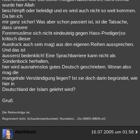
wurde hier Allah
beschimpft oder beleidigt und es wird auch nicht so weit kommen.
Da bin ich
mir ganz sicher! Was aber schon passiert ist, ist die Tatsache,
dass unsere
Forenmuslime sich nicht eindeuteig gegen Hass-Prediger(so
kritisch dieser
Ausdruck auch sein mag) aus den eigenen Reihen aussprechen.
Und das ist
äusserst bedenklich! Eine Sprachbarriere kann nicht als
Sündenbock herhalten,
hier wird ausnahmslos gutes Deutsch geschrieben. Woran also
mag die
mangelnde Verständigung liegen? Ist sie doch darin begründet, wie
hier in
Deutschland der Islam gelehrt wird?
Gruß
Die Reihenfolge ist:
Regnerisch kühl, Schaufensterbummel, Hundekot....Oo.NWIO-WBIN.oO
darthhotz
16.07.2005 um 01:58