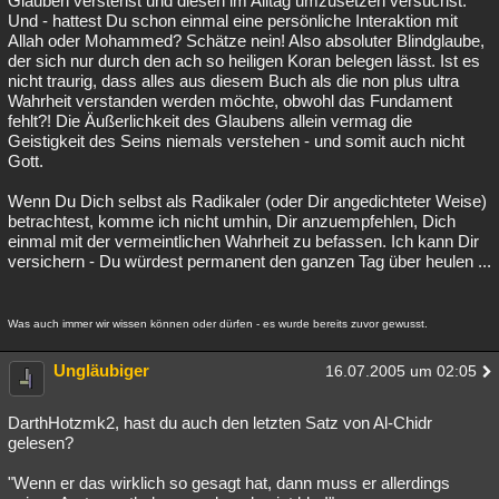
Glauben verstehst und diesen im Alltag umzusetzen versuchst.
Und - hattest Du schon einmal eine persönliche Interaktion mit
Allah oder Mohammed? Schätze nein! Also absoluter Blindglaube,
der sich nur durch den ach so heiligen Koran belegen lässt. Ist es
nicht traurig, dass alles aus diesem Buch als die non plus ultra
Wahrheit verstanden werden möchte, obwohl das Fundament
fehlt?! Die Äußerlichkeit des Glaubens allein vermag die
Geistigkeit des Seins niemals verstehen - und somit auch nicht
Gott.
Wenn Du Dich selbst als Radikaler (oder Dir angedichteter Weise)
betrachtest, komme ich nicht umhin, Dir anzuempfehlen, Dich
einmal mit der vermeintlichen Wahrheit zu befassen. Ich kann Dir
versichern - Du würdest permanent den ganzen Tag über heulen ...
Was auch immer wir wissen können oder dürfen - es wurde bereits zuvor gewusst.
Ungläubiger
16.07.2005 um 02:05
DarthHotzmk2, hast du auch den letzten Satz von Al-Chidr
gelesen?
"Wenn er das wirklich so gesagt hat, dann muss er allerdings