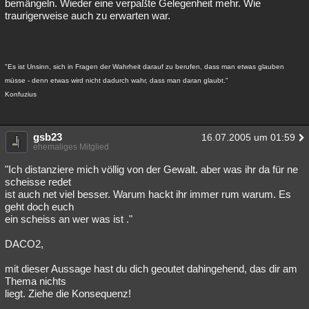
bemängeln. Wieder eine verpaßte Gelegenheit mehr. Wie
traurigerweise auch zu erwarten war.
"Es ist Unsinn, sich in Fragen der Wahrheit darauf zu berufen, dass man etwas glauben
müsse - denn etwas wird nicht dadurch wahr, dass man daran glaubt."
Konfuzius
gsb23
16.07.2005 um 01:59
ehemaliges Mitglied
"Ich distanziere mich völlig von der Gewalt. aber was ihr da für ne
scheisse redet
ist auch net viel besser. Warum hackt ihr immer rum warum. Es
geht doch euch
ein scheiss an wer was ist ."
DACO2,
mit dieser Aussage hast du dich geoutet dahingehend, das dir am
Thema nichts
liegt. Ziehe die Konsequenz!