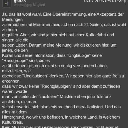
gsb23
16.07.2005 um 01:55
ehemaliges Mitglied
Ja, das ist wohl wahr. Eine Übereinstimmung, eine Akzeptanz der
Meinungen
zu erreichen mit Muslimen hier, schon nach 21 Seiten, das ist wohl
zu hoch
gegriffen. Aber, wir sind ja hier nicht auf einer Kaffeefahrt und
singen alle die
selben Lieder. Darum meine Meinung, wir diskutieren hier, um
jenen, die den
Koran und seine Information, dass "Ungläubige" keine
"Randgruppe" sind, die es
zu übertönen gilt, noch nicht so richtig verstanden haben,
mitzuteilen, wie
ebendiese "Ungläubigen" denken. Wir geben hier also ganz frei zu
erkennen,
dass wir zwar keine "Rechtgläubigen" sind aber damit zufrieden
wären, würde
man von seiten der "radikalen" Muslime eben jene Toleranz
ausleben, die man
selbst erwartet, sich also entsprechend entradikalisiert. Und das
alles mit dem
Hintergrund, wo wir uns befinden, in welchem Land, in welchem
Kulturkreis.
Kein Muslim hier soll seiner Religion abschwören, nicht einmal