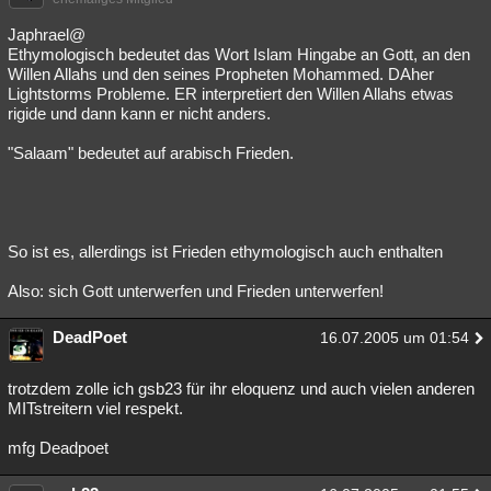
Besucht
Teilgenommen
Alle
Neue
Geschlossen
Japhrael@
Ethymologisch bedeutet das Wort Islam Hingabe an Gott, an den
Lesenswert
Schlüsselwörter
Willen Allahs und den seines Propheten Mohammed. DAher
Lightstorms Probleme. ER interpretiert den Willen Allahs etwas
rigide und dann kann er nicht anders.
"Salaam" bedeutet auf arabisch Frieden.
So ist es, allerdings ist Frieden ethymologisch auch enthalten
Also: sich Gott unterwerfen und Frieden unterwerfen!
DeadPoet
16.07.2005 um 01:54
trotzdem zolle ich gsb23 für ihr eloquenz und auch vielen anderen
MITstreitern viel respekt.
mfg Deadpoet