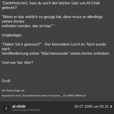
"DarthHotzmk2, hast du auch den letzten Satz von Al-Chidr
gelesen?
"Wenn er das wirklich so gesagt hat, dann muss er allerdings
seines Amtes
enthoben werden, das ist klar!" "
Ungläubiger,
"Hätten Sie's gewusst?" - Der besondere Lurch im Teich wurde
nach
Veröffentlichung seiner "Märchenstunde" seines Amtes enthoben.
Und nun Sie: Wer?
Gruß
Die Reihenfolge ist:
Regnerisch kühl, Schaufensterbummel, Hundekot....Oo.NWIO-WBIN.oO
al-chidr
16.07.2005 um 02:21
ehemaliges Mitglied