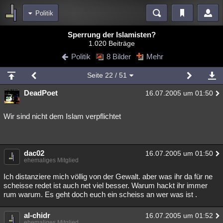
Politik
Bereiche
Sperrung der Islamisten?
1.020 Beiträge
Echtzeit
Diskussionen
Blogs
Videos
Statistiken
Politik
8 Bilder
Mehr
Chat
Wiki
Neuigkeiten
Seite
22
/ 51
meine Rubriken
DeadPoet
16.07.2005 um 01:50
Menschen
Wissenschaft
Politik
Mystery
Kriminalfälle
Spiritualität
Verschwörungen
Technologie
Ufologie
Wir sind nicht dem Islam verpflichtet
Natur
Umfragen
Unterhaltung
weitere Rubriken
dac02
16.07.2005 um 01:50
ehemaliges Mitglied
Philosophie
Träume
Orte
Esoterik
Literatur
Ich distanziere mich völlig von der Gewalt. aber was ihr da für ne
Astronomie
Helpdesk
Gruppen
Gaming
Filme
scheisse redet ist auch net viel besser. Warum hackt ihr immer
rum warum. Es geht doch euch ein scheiss an wer was ist .
Musik
Clash
Verbesserungen
Allmystery
English
al-chidr
16.07.2005 um 01:52
Übersichten
ehemaliges Mitglied