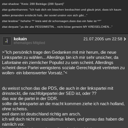
zitat shadow: "Kreis: 288 Beiträge (288 Spam)"
zitat gurkenhannes: "Ich hab dich ein bisschen beobachtet und glaub jetzt, dass ich kaum
selten jemanden entdeckt hab, der soviel unsinn von sich gibt..."
zitat lesslow:" hehehe ^^ kreis wird dir schonsagen,dass das ein fake ist ^^"
zitat derpate:"ya die alte PESSIMISTIN... nicht böse gemeint MY KREISELCHEN..."
kokain
21.07.2005 um 22:58
ehemaliges Mitglied
>"Ich persönlich trage den Gedanken mit mir herum, die neue
Linkspartei zu wählen... Allerdings bin ich mir sehr unsicher, da
Lafontaine ein ziemlicher Populist zu sein scheint. Allerdings
scheint diese Partei wenigstens soziale Gerechtigkeit vertreten zu
wollen- ein lobenswerter Vorsatz."<
du weisst schon das die PDS, die auch in der linkspartei mit
drinsteckt, die nachfolgepartei der SED ist, oder ??
das war die partei in der DDR.
sollte die linkspartei an die macht kommen ziehe ich nach holland,
ohne scheiss.
weil dann ist deutschland richtig am arsch.
ich will doch nicht im sozialismus leben, und genau das haben die
nämlich vor.