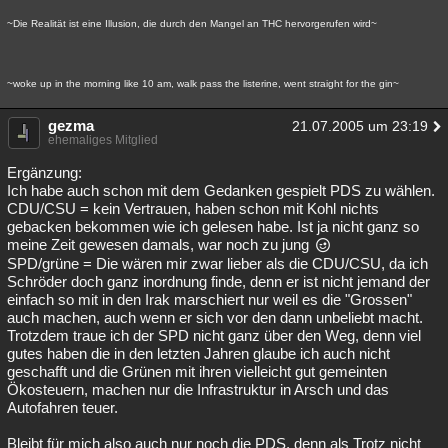
~Die Realität ist eine Illusion, die durch den Mangel an THC hervorgerufen wird~
~woke up in the morning like 10 am, walk pass the listerine, went straight for the gin~
gezma
21.07.2005 um 23:19
ehemaliges Mitglied
Ergänzung:
Ich habe auch schon mit dem Gedanken gespielt PDS zu wählen.
CDU/CSU = kein Vertrauen, haben schon mit Kohl nichts
gebacken bekommen wie ich gelesen habe. Ist ja nicht ganz so
meine Zeit gewesen damals, war noch zu jung
SPD/grüne = Die wären mir zwar lieber als die CDU/CSU, da ich
Schröder doch ganz inordnung finde, denn er ist nicht jemand der
einfach so mit in den Irak marschiert nur weil es die "Grossen"
auch machen, auch wenn er sich vor den dann unbeliebt macht.
Trotzdem traue ich der SPD nicht ganz über den Weg, denn viel
gutes haben die in den letzten Jahren glaube ich auch nicht
geschafft und die Grünen mit ihren vielleicht gut gemeinten
Ökosteuern, machen nur die Infrastruktur in Arsch und das
Autofahren teuer.
Bleibt für mich also auch nur noch die PDS, denn als Trotz nicht