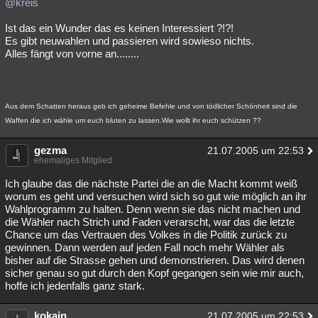
@kreis
Ist das ein Wunder das es keinen Interessiert ?!?!
Es gibt neuwahlen und passieren wird sowieso nichts.
Alles fängt von vorne an........
Aus dem Schatten heraus geb ich geheime Befehle und von tödlicher Schönheit sind die
Waffen die ich wähle um euch bluten zu lassen.Wie wollt ihr euch schützen ??
gezma
21.07.2005 um 22:53
ehemaliges Mitglied
Ich glaube das die nächste Partei die an die Macht kommt weiß
worum es geht und versuchen wird sich so gut wie möglich an ihr
Wahlprogramm zu halten. Denn wenn sie das nicht machen und
die Wähler nach Strich und Faden verarscht, war das die letzte
Chance um das Vertrauen des Volkes in die Politik zurück zu
gewinnen. Dann werden auf jeden Fall noch mehr Wähler als
bisher auf die Strasse gehen und demonstrieren. Das wird denen
sicher genau so gut durch den Kopf gegangen sein wie mir auch,
hoffe ich jedenfalls ganz stark.
kokain
21.07.2005 um 22:53