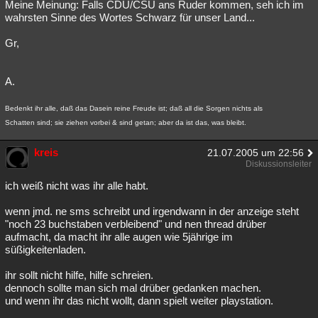
Meine Meinung: Falls CDU/CSU ans Ruder kommen, seh ich im
wahrsten Sinne des Wortes Schwarz für unser Land...
Gr,
A.
Bedenkt ihr alle, daß das Dasein reine Freude ist; daß all die Sorgen nichts als
Schatten sind; sie ziehen vorbei & sind getan; aber da ist das, was bleibt.
kreis
21.07.2005 um 22:56
Diskussionsleiter
ich weiß nicht was ihr alle habt.
wenn jmd. ne sms schreibt und irgendwann in der anzeige steht
"noch 23 buchstaben verbleibend" und nen thread drüber
aufmacht, da macht ihr alle augen wie 5jährige im
süßigkeitenladen.
ihr sollt nicht hilfe, hilfe schreien.
dennoch sollte man sich mal drüber gedanken machen.
und wenn ihr das nicht wollt, dann spielt weiter playstation.