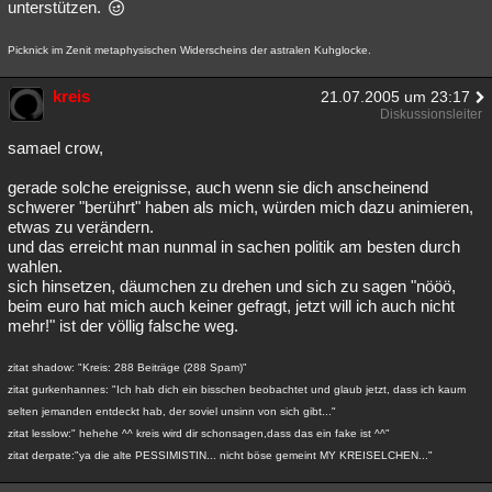
unterstützen.
Picknick im Zenit metaphysischen Widerscheins der astralen Kuhglocke.
kreis
21.07.2005 um 23:17
Diskussionsleiter
samael crow,
gerade solche ereignisse, auch wenn sie dich anscheinend
schwerer "berührt" haben als mich, würden mich dazu animieren,
etwas zu verändern.
und das erreicht man nunmal in sachen politik am besten durch
wahlen.
sich hinsetzen, däumchen zu drehen und sich zu sagen "nööö,
beim euro hat mich auch keiner gefragt, jetzt will ich auch nicht
mehr!" ist der völlig falsche weg.
zitat shadow: "Kreis: 288 Beiträge (288 Spam)"
zitat gurkenhannes: "Ich hab dich ein bisschen beobachtet und glaub jetzt, dass ich kaum
selten jemanden entdeckt hab, der soviel unsinn von sich gibt..."
zitat lesslow:" hehehe ^^ kreis wird dir schonsagen,dass das ein fake ist ^^"
zitat derpate:"ya die alte PESSIMISTIN... nicht böse gemeint MY KREISELCHEN..."