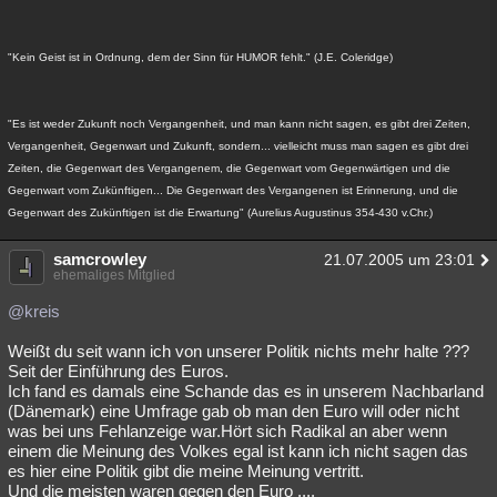
"Kein Geist ist in Ordnung, dem der Sinn für HUMOR fehlt." (J.E. Coleridge)
"Es ist weder Zukunft noch Vergangenheit, und man kann nicht sagen, es gibt drei Zeiten,
Vergangenheit, Gegenwart und Zukunft, sondern... vielleicht muss man sagen es gibt drei
Zeiten, die Gegenwart des Vergangenem, die Gegenwart vom Gegenwärtigen und die
Gegenwart vom Zukünftigen... Die Gegenwart des Vergangenen ist Erinnerung, und die
Gegenwart des Zukünftigen ist die Erwartung" (Aurelius Augustinus 354-430 v.Chr.)
samcrowley
21.07.2005 um 23:01
ehemaliges Mitglied
@kreis
Weißt du seit wann ich von unserer Politik nichts mehr halte ???
Seit der Einführung des Euros.
Ich fand es damals eine Schande das es in unserem Nachbarland
(Dänemark) eine Umfrage gab ob man den Euro will oder nicht
was bei uns Fehlanzeige war.Hört sich Radikal an aber wenn
einem die Meinung des Volkes egal ist kann ich nicht sagen das
es hier eine Politik gibt die meine Meinung vertritt.
Und die meisten waren gegen den Euro ....