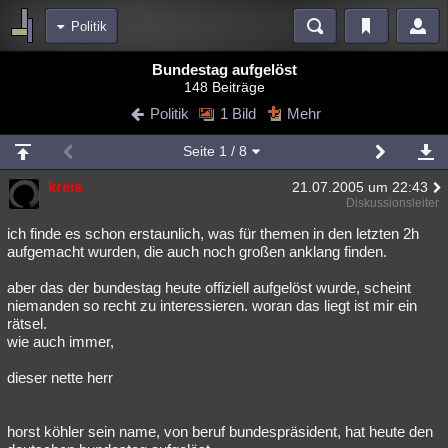
Politik
Bereiche
Bundestag aufgelöst
148 Beiträge
Echtzeit
Diskussionen
Blogs
Videos
Statistiken
Politik
1 Bild
Mehr
Chat
Wiki
Neuigkeiten
Seite
1
/ 8
meine Rubriken
kreis
21.07.2005 um 22:43
Menschen
Wissenschaft
Politik
Mystery
Kriminalfälle
Diskussionsleiter
Spiritualität
Verschwörungen
Technologie
Ufologie
ich finde es schon erstaunlich, was für themen in den letzten 2h
aufgemacht wurden, die auch noch großen anklang finden.
Natur
Umfragen
Unterhaltung
aber das der bundestag heute offiziell aufgelöst wurde, scheint
weitere Rubriken
niemanden so recht zu interessieren. woran das liegt ist mir ein
rätsel.
Philosophie
Träume
Orte
Esoterik
Literatur
wie auch immer,
Astronomie
Helpdesk
Gruppen
Gaming
Filme
dieser nette herr
Musik
Clash
Verbesserungen
Allmystery
English
horst köhler sein name, von beruf bundespräsident, hat heute den
Übersichten