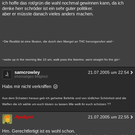
ich hoffe das rot/grün die wahl nochmal gewinnen kann, da ich
denke herr schröder ist ein sehr guter politiker.
aber er müsste danach vieles anders machen.
~Die Realität ist eine Illusion, die durch den Mangel an THC hervorgerufen wird~
~woke up in the morning like 10 am, walk pass the listerine, went straight for the gin~
samcrowley
21.07.2005 um 22:54
ehemaliges Mitglied
Habs mir nicht verkniffen
Aus dem Schatten heraus geb ich geheime Befehle und von tödlicher Schönheit sind die
Waffen die ich wähle um euch bluten zu lassen.Wie wollt ihr euch schützen ??
Apollyon
21.07.2005 um 22:55
Hm. Gerechtfertigt ist es wohl schon.