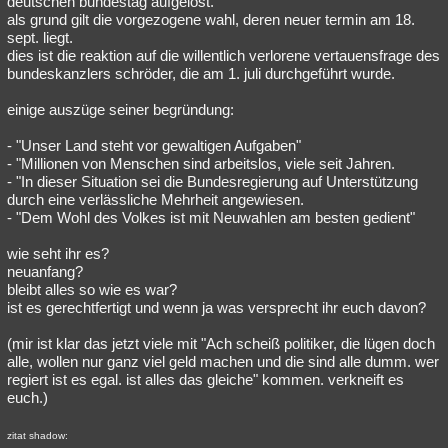
deutschen bundestag aufgelöst.
als grund gilt die vorgezogene wahl, deren neuer termin am 18.
Besucht
Teilgenommen
Alle
Neue
Geschlossen
sept. liegt.
dies ist die reaktion auf die willentlich verlorene vertauensfrage des
Lesenswert
Schlüsselwörter
bundeskanzlers schröder, die am 1. juli durchgeführt wurde.
einige auszüge seiner begründung:
- "Unser Land steht vor gewaltigen Aufgaben"
- "Millionen von Menschen sind arbeitslos, viele seit Jahren.
- "In dieser Situation sei die Bundesregierung auf Unterstützung
durch eine verlässliche Mehrheit angewiesen.
- "Dem Wohl des Volkes ist mit Neuwahlen am besten gedient"
wie seht ihr es?
neuanfang?
bleibt alles so wie es war?
ist es gerechtfertigt und wenn ja was versprecht ihr euch davon?
(mir ist klar das jetzt viele mit "Ach scheiß politiker, die lügen doch
alle, wollen nur ganz viel geld machen und die sind alle dumm. wer
regiert ist es egal. ist alles das gleiche" kommen. verkneift es
euch.)
zitat shadow: