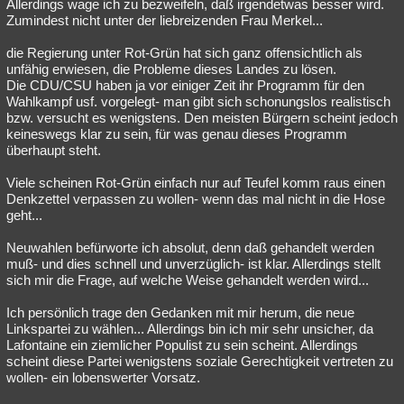
Allerdings wage ich zu bezweifeln, daß irgendetwas besser wird.
Zumindest nicht unter der liebreizenden Frau Merkel...
die Regierung unter Rot-Grün hat sich ganz offensichtlich als
unfähig erwiesen, die Probleme dieses Landes zu lösen.
Die CDU/CSU haben ja vor einiger Zeit ihr Programm für den
Wahlkampf usf. vorgelegt- man gibt sich schonungslos realistisch
bzw. versucht es wenigstens. Den meisten Bürgern scheint jedoch
keineswegs klar zu sein, für was genau dieses Programm
überhaupt steht.
Viele scheinen Rot-Grün einfach nur auf Teufel komm raus einen
Denkzettel verpassen zu wollen- wenn das mal nicht in die Hose
geht...
Neuwahlen befürworte ich absolut, denn daß gehandelt werden
muß- und dies schnell und unverzüglich- ist klar. Allerdings stellt
sich mir die Frage, auf welche Weise gehandelt werden wird...
Ich persönlich trage den Gedanken mit mir herum, die neue
Linkspartei zu wählen... Allerdings bin ich mir sehr unsicher, da
Lafontaine ein ziemlicher Populist zu sein scheint. Allerdings
scheint diese Partei wenigstens soziale Gerechtigkeit vertreten zu
wollen- ein lobenswerter Vorsatz.