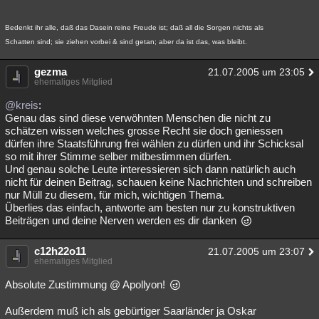
Bedenkt ihr alle, daß das Dasein reine Freude ist; daß all die Sorgen nichts als
Schatten sind; sie ziehen vorbei & sind getan; aber da ist das, was bleibt.
gezma
21.07.2005 um 23:05
ehemaliges Mitglied
@kreis
:
Genau das sind diese verwöhnten Menschen die nicht zu
schätzen wissen welches grosse Recht sie doch geniessen
dürfen ihre Staatsführung frei wählen zu dürfen und ihr Schicksal
so mit ihrer Stimme selber mitbestimmen dürfen.
Und genau solche Leute interessieren sich dann natürlich auch
nicht für deinen Beitrag, schauen keine Nachrichten und schreiben
nur Müll zu diesem, für mich, wichtigen Thema.
Überlies das einfach, antworte am besten nur zu konstruktiven
Beiträgen und deine Nerven werden es dir danken
c12h22o11
21.07.2005 um 23:07
ehemaliges Mitglied
Absolute Zustimmung @ Apollyon!
Außerdem muß ich als gebürtiger Saarländer ja Oskar