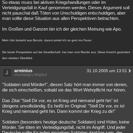
So etwas muss bei aktiven Kriegshandlungen oder im
Verteidgungsfall in Kauf genommen werden. Dieses Argument soll
nicht pauschal daß Töten von Unschuldigen entschuldigen, aber
man sollte diese Situation aus allen Perspektiven betrachten.
Im Großen und Ganzen bin ich der gleichen Meinung wie Apo.
Mein Urin besteht aus Benzin, darum pinkel ich so gern ins Feuer.
Die beste Perspektive auf die Gesellschaft, hat man vom Rande aus. Diese Ansicht garantiert
den meisten Überblick
arminius
31.10.2005 um 13:51
ehemaliges Mitglied
"Soldaten sind Mörder!", diesen Satz hört man immer von denen,
die sich einscheißen, sobald sie das Wort Wehrpflicht nur hören.
Das Zitat "Stell Dir vor, es ist Krieg und niemand geht hin" ist
übrigens unvollständig. Es heißt im Original: "Stell Dir vor, es ist
Krieg und niemand geht hin. Dann kommt der Krieg zu dir!"
Soldaten (besonders heutige deutsche Soldaten) sind Hüter, keine
Mörder. Sie töten im Verteidigungsfall, nicht im Angriff. Und jeder
Deutsche sollte für jeden einzelnen Soldaten dankbar sein, der