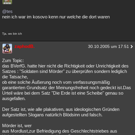
Besucht
Teilgenommen
Alle
Neue
Geschlossen
@tes
nein ich war im kosovo kenn nur welche die dort waren
Lesenswert
Schlüsselwörter
Tja, wo bin ich
zaphodB.
30.10.2005 um 17:51
Zum Topic:
das BVerfG. hatte hier nicht die Richtigkeit oder Unrichtigkeit des
Satzes : "Soldaten sind Mörder" zu überprüfen sondern lediglich
die Tatsache,
ob eine solche Äußerung noch vom verfassungsmäßig
garantierten Grundsatz der Meinungsfreiheit noch gedeckt ist.Das
Urteil wäre bei dem Satz "Die Erde ist eine Scheibe" genau so
ausgefallen.
Der Satz ist, wie alle plakativen, aus ideologischen Gründen
aufgestellten Slogans natürlich Blödsinn und falsch.
Mörder ist, wer
aus Mordlust,zur Befriedigung des Geschlechtstriebes aus