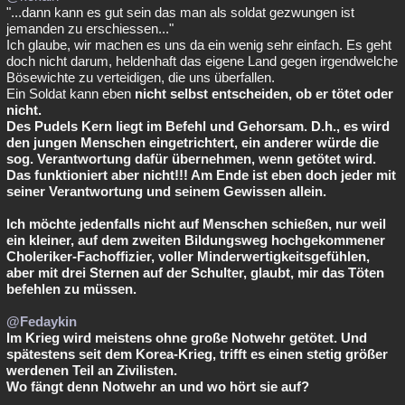
"...dann kann es gut sein das man als soldat gezwungen ist
jemanden zu erschiessen..."
Ich glaube, wir machen es uns da ein wenig sehr einfach. Es geht
doch nicht darum, heldenhaft das eigene Land gegen irgendwelche
Bösewichte zu verteidigen, die uns überfallen.
Ein Soldat kann eben
nicht selbst entscheiden, ob er tötet oder
nicht.
Des Pudels Kern liegt im Befehl und Gehorsam. D.h., es wird
den jungen Menschen eingetrichtert, ein anderer würde die
sog. Verantwortung dafür übernehmen, wenn getötet wird.
Das funktioniert aber nicht!!! Am Ende ist eben doch jeder mit
seiner Verantwortung und seinem Gewissen allein.
Ich möchte jedenfalls nicht auf Menschen schießen, nur weil
ein kleiner, auf dem zweiten Bildungsweg hochgekommener
Choleriker-Fachoffizier, voller Minderwertigkeitsgefühlen,
aber mit drei Sternen auf der Schulter, glaubt, mir das Töten
befehlen zu müssen.
@Fedaykin
Im Krieg wird meistens ohne große
Notwehr getötet. Und
spätestens seit dem Korea-Krieg, trifft es einen stetig größer
werdenen Teil an Zivilisten.
Wo fängt denn Notwehr an und wo hört sie auf?