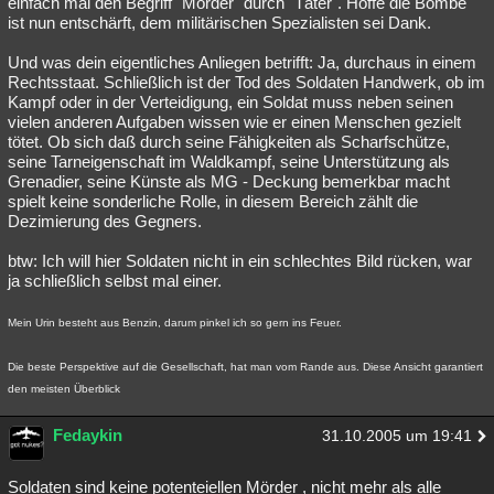
einfach mal den Begriff "Mörder" durch "Täter". Hoffe die Bombe
ist nun entschärft, dem militärischen Spezialisten sei Dank.
Und was dein eigentliches Anliegen betrifft: Ja, durchaus in einem
Rechtsstaat. Schließlich ist der Tod des Soldaten Handwerk, ob im
Kampf oder in der Verteidigung, ein Soldat muss neben seinen
vielen anderen Aufgaben wissen wie er einen Menschen gezielt
tötet. Ob sich daß durch seine Fähigkeiten als Scharfschütze,
seine Tarneigenschaft im Waldkampf, seine Unterstützung als
Grenadier, seine Künste als MG - Deckung bemerkbar macht
spielt keine sonderliche Rolle, in diesem Bereich zählt die
Dezimierung des Gegners.
btw: Ich will hier Soldaten nicht in ein schlechtes Bild rücken, war
ja schließlich selbst mal einer.
Mein Urin besteht aus Benzin, darum pinkel ich so gern ins Feuer.
Die beste Perspektive auf die Gesellschaft, hat man vom Rande aus. Diese Ansicht garantiert
den meisten Überblick
Fedaykin
31.10.2005 um 19:41
Soldaten sind keine potenteiellen Mörder , nicht mehr als alle