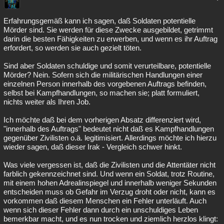
Erfahrungsgemäß kann ich sagen, daß Soldaten potentielle
Mörder sind. Sie werden für diese Zwecke ausgebildet, getrimmt
darin die besten Fähigkeiten zu erwerben, und wenn es ihr Auftrag
erfordert, so werden sie auch gezielt töten.
Sind aber Soldaten schuldige und somit verurteilbare, potentielle
Mörder? Nein. Sofern sich die militärischen Handlungen einer
einzelnen Person innerhalb des vorgebenen Auftrags befinden,
selbst bei Kampfhandlungen, so machen sie; platt formuliert,
nichts weiter als Ihren Job.
Ich möchte daß bei dem vorherigen Absatz differenziert wird,
"innerhalb des Auftrags" bedeutet nicht daß es Kampfhandlungen
gegenüber Zivilisten o.ä. legitimisiert. Allerdings möchte ich hierzu
wieder sagen, daß dieser Irak - Vergleich schwer hinkt.
Was viele vergessen ist, daß die Zivilisten und die Attentäter nicht
farblich gekennzeichnet sind. Und wenn ein Soldat, trotz Routine,
mit einem hohen Adrealinspiegel und innerhalb weniger Sekunden
entscheiden muss ob Gefahr im Verzug droht oder nicht, kann es
vorkommen daß diesem Menschen ein Fehler unterläuft. Auch
wenn sich dieser Fehler dann durch ein unschuldiges Leben
bemerkbar macht, und es nun trocken und ziemlich herzlos klingt: