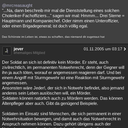
@mrcreasaught
"...Na, dann beschreib mir mal die Dienststellung eines solchen
Choleriker-Fachoffiziers..." sagen wir mal: Hmmm... Drei Sterne =
Hauptmann und Kompaniechef. Oder nimm einen Unteroffizier,
oder einen Brigadegeneral; ist doch völlig egal.
Das Schönste im Leben ist, etwas zu schaffen, das niemand dir zugetraut hat
jever
01.11.2005 um 03:17
ehemaliges Mitglied
Der Soldat an sich ist definitiv kein Mörder. Er steht, auch
zivilrechtlich, im permanenten Notwehrrecht, denn der Gegner will
ihn ja auch töten, worauf er angemessen reagieren darf. Und bei
einem Angriff mit Sturmgewehr ist eine Reaktion mit Sturmgewehr
angemessen.
Ansonsten wäre Jeder!, der sich in Notwehr befindet, also jemand
anderes sein Leben auslöschen will, ein Mörder.
Soldaten können natürlich auch zu Mördern werden. Das können
Altenpfleger aber auch. Gibt da genügend Beispiele.
Soldaten im Einsatz sind Menschen, die sich permanent in einer
Notwehrsituation bewegen, und damit auch das Notwehrrecht in
Anspruch nehmen können. Dazu gehört übrigens auch der