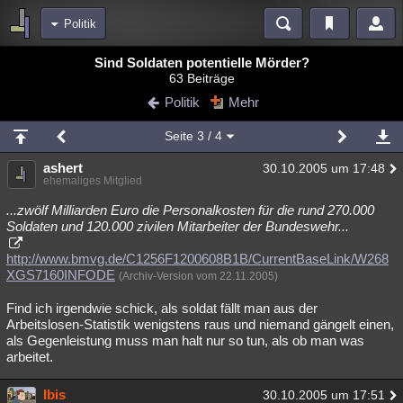
Politik
Bereiche
Sind Soldaten potentielle Mörder?
63 Beiträge
Echtzeit
Diskussionen
Blogs
Videos
Statistiken
Politik
Mehr
Chat
Wiki
Neuigkeiten
2
Seite
3
/ 4
meine Rubriken
ashert
30.10.2005 um 17:48
Menschen
Wissenschaft
Politik
Mystery
Kriminalfälle
ehemaliges Mitglied
Spiritualität
Verschwörungen
Technologie
Ufologie
...zwölf Milliarden Euro die Personalkosten für die rund 270.000
Soldaten und 120.000 zivilen Mitarbeiter der Bundeswehr...
Natur
Umfragen
Unterhaltung
http://www.bmvg.de/C1256F1200608B1B/CurrentBaseLink/W268
weitere Rubriken
XGS7160INFODE
(Archiv-Version vom 22.11.2005)
Philosophie
Träume
Orte
Esoterik
Literatur
Find ich irgendwie schick, als soldat fällt man aus der
Arbeitslosen-Statistik wenigstens raus und niemand gängelt einen,
Astronomie
Helpdesk
Gruppen
Gaming
Filme
als Gegenleistung muss man halt nur so tun, als ob man was
arbeitet.
Musik
Clash
Verbesserungen
Allmystery
English
Ibis
Übersichten
30.10.2005 um 17:51