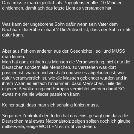
Das müsste man eigentlich als Popupfenster alles 10 Minuten
Besucht
Teilgenommen
Alle
Neue
Geschlossen
einblenden, damit ach das letzte Licht es verstanden hat.
Lesenswert
Schlüsselwörter
Was kann der ungeborene Sohn dafür wenn sein Vater dem
Nachbarn die Rübe einhaut ? Die Antwort ist, dass der Sohn nichts
dafür kann.
Aber aus Fehlern anderer, aus der Geschichte , soll und MUSS
man lernen.
Man hat ganz einfach als Mensch die Verantwortung, nicht nur die
Deutschen sondern alle Menschen, zu verstehen was dort
passiert ist, warum und weshalb und wie es abgelaufen ist, wer
dafür verantwortlich ist, wie die Massen geblendet wurden und in
ihrem Wahn es einfach hinnahmen, dass Menschen, Teile der
eigenen Bevölkerung und Europas vernichtet werden damit SO
etwas nie nie nie wieder passieren kann
Keiner sagt, dass man sich schuldig fühlen muss.
Sogar der Zentralrat der Juden hat das einst gesagt und dass die
Deutschen mal etwas Nationalstolz zeigen sollten doch ich glaube
mittlerweile, einige WOLLEN es nicht verstehen.