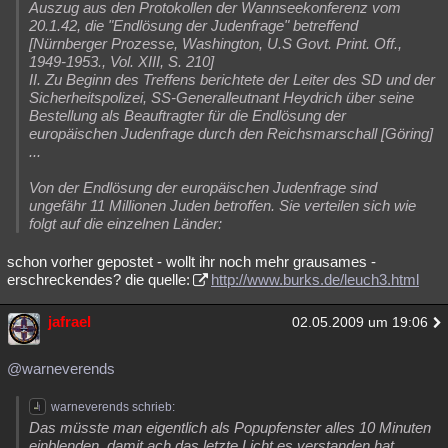
Auszug aus den Protokollen der Wannseekonferenz vom
20.1.42, die "Endlösung der Judenfrage" betreffend
[Nürnberger Prozesse, Washington, U.S Govt. Print. Off.,
1949-1953., Vol. XIII, S. 210]
II. Zu Beginn des Treffens berichtete der Leiter des SD und der
Sicherheitspolizei, SS-Generalleutnant Heydrich über seine
Bestellung als Beauftragter für die Endlösung der
europäischen Judenfrage durch den Reichsmarschall [Göring]
...
Von der Endlösung der europäischen Judenfrage sind
ungefähr 11 Millionen Juden betroffen. Sie verteilen sich wie
folgt auf die einzelnen Länder:
schon vorher gepostet - wollt ihr noch mehr grausames -
erschreckendes? die quelle:
http://www.burks.de/leuch3.html
jafrael
02.05.2009 um 19:06
@warneverends
warneverends schrieb:
Das müsste man eigentlich als Popupfenster alles 10 Minuten
einblenden, damit ach das letzte Licht es verstanden hat.