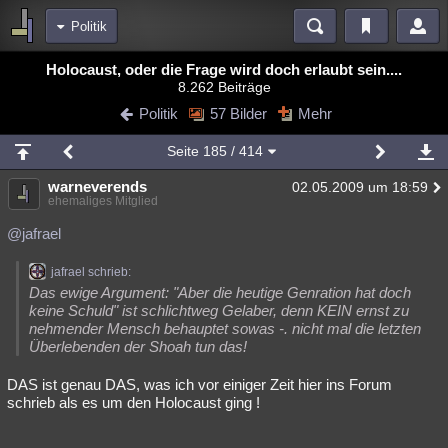
Politik
Bereiche
Holocaust, oder die Frage wird doch erlaubt sein....
8.262 Beiträge
Echtzeit
Diskussionen
Blogs
Videos
Statistiken
Politik
57 Bilder
Mehr
Chat
Wiki
Neuigkeiten
2
Seite
185
/ 414
meine Rubriken
warneverends
02.05.2009 um 18:59
Menschen
Wissenschaft
Politik
Mystery
Kriminalfälle
ehemaliges Mitglied
Spiritualität
Verschwörungen
Technologie
Ufologie
@jafrael
Natur
Umfragen
Unterhaltung
jafrael schrieb:
Das ewige Argument: "Aber die heutige Genration hat doch
weitere Rubriken
keine Schuld" ist schlichtweg Gelaber, denn KEIN ernst zu
nehmender Mensch behauptet sowas -. nicht mal die letzten
Philosophie
Träume
Orte
Esoterik
Literatur
Überlebenden der Shoah tun das!
Astronomie
Helpdesk
Gruppen
Gaming
Filme
DAS ist genau DAS, was ich vor einiger Zeit hier ins Forum
schrieb als es um den Holocaust ging !
Musik
Clash
Verbesserungen
Allmystery
English
Übersichten