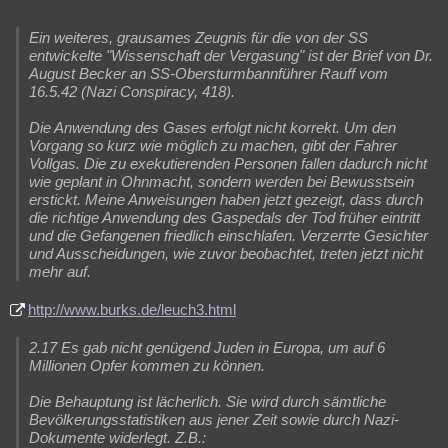
Ein weiteres, grausames Zeugnis für die von der SS
entwickelte "Wissenschaft der Vergasung" ist der Brief von Dr.
August Becker an SS-Obersturmbannführer Rauff vom
16.5.42 (Nazi Conspiracy, 418).
Die Anwendung des Gases erfolgt nicht korrekt. Um den
Vorgang so kurz wie möglich zu machen, gibt der Fahrer
Vollgas. Die zu exekutierenden Personen fallen dadurch nicht
wie geplant in Ohnmacht, sondern werden bei Bewusstsein
erstickt. Meine Anweisungen haben jetzt gezeigt, dass durch
die richtige Anwendung des Gaspedals der Tod früher eintritt
und die Gefangenen friedlich einschlafen. Verzerrte Gesichter
und Ausscheidungen, wie zuvor beobachtet, treten jetzt nicht
mehr auf.
http://www.burks.de/leuch3.html
2.17 Es gab nicht genügend Juden in Europa, um auf 6
Millionen Opfer kommen zu können.
Die Behauptung ist lächerlich. Sie wird durch sämtliche
Bevölkerungsstatistiken aus jener Zeit sowie durch Nazi-
Dokumente widerlegt. Z.B.: