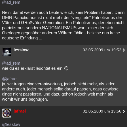
@ad_rem
Besucht
Teilgenommen
Alle
Neue
Geschlossen
Nein, damit werden auch Leute wie ich, kein Problem haben. Denn
DEIN Patriotismus ist nicht mehr der "vergiftete" Patriotismus der
Lesenswert
Schlüsselwörter
Väter und GRoßväter-Generation. Ein Patriotismus, der eben nicht
patriotismus sondern NATIONALISMUS war - einer der sich
überlegen gegenüber anderen Völkern fühlte - beileibe nun keine
deutsche Erfindung ...
lesslow
02.05.2009 um 19:52
@ad_rem
wie du es erklärst leuchtet es ein
@jafrael
ja, wir tragen eine verantwortung, jedoch nicht mehr, als jeder
andere auch. jeder mensch sollte darauf passen, dass gewisse
dinge nicht passieren. und dazu gehört jedoch weit mehr, als
womit wir uns begnügen.
jafrael
02.05.2009 um 19:56
@lesslow