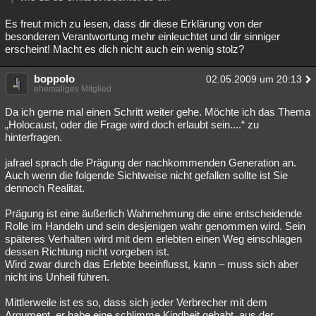
Es freut mich zu lesen, dass dir diese Erklärung von der
besonderen Verantwortung mehr einleuchtet und dir sinniger
erscheint! Macht es dich nicht auch ein wenig stolz?
boppolo
02.05.2009 um 20:13
ehemaliges Mitglied
Da ich gerne mal einen Schritt weiter gehe. Möchte ich das Thema
„Holocaust, oder die Frage wird doch erlaubt sein....“ zu
hinterfragen.
jafrael sprach die Prägung der nachkommenden Generation an.
Auch wenn die folgende Sichtweise nicht gefallen sollte ist Sie
dennoch Realität.
Prägung ist eine äußerlich Wahrnehmung die eine entscheidende
Rolle im Handeln und sein desjenigen wahr genommen wird. Sein
späteres Verhalten wird mit dem erlebten einen Weg einschlagen
dessen Richtung nicht vorgeben ist.
Wird zwar durch das Erlebte beeinflusst, kann – muss sich aber
nicht ins Unheil führen.
Mittlerweile ist es so, dass sich jeder Verbrecher mit dem
Argument, er habe eine schlimme Kindheit gehabt, aus der