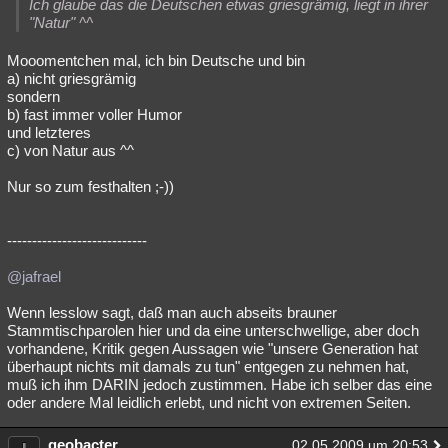
Ich glaube das die Deutschen etwas griesgrämig, liegt in ihrer
"Natur" ^^
Mooomentchen mal, ich bin Deutsche und bin
a) nicht griesgrämig
sondern
b) fast immer voller Humor
und letzteres
c) von Natur aus ^^
Nur so zum festhalten ;-))
----------------------------
@jafrael
Wenn lesslow sagt, daß man auch abseits brauner
Stammtischparolen hier und da eine unterschwellige, aber doch
vorhandene, Kritik gegen Aussagen wie "unsere Generation hat
überhaupt nichts mit damals zu tun" entgegen zu nehmen hat,
muß ich ihm DARIN jedoch zustimmen. Habe ich selber das eine
oder andere Mal leidlich erlebt, und nicht von extremen Seiten.
geobacter
02.05.2009 um 20:53