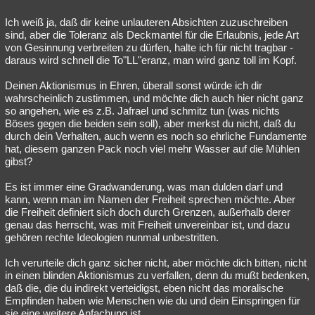
Ich weiß ja, daß dir keine unlauteren Absichten zuzuschreiben
sind, aber die Toleranz als Deckmantel für die Erlaubnis, jede Art
von Gesinnung verbreiten zu dürfen, halte ich für nicht tragbar -
daraus wird schnell die To"LL"eranz, man wird ganz toll im Kopf.
Deinen Aktionismus in Ehren, überall sonst würde ich dir
wahrscheinlich zustimmen, und möchte dich auch hier nicht ganz
so angehen, wie es z.B. Jafrael und schmitz tun (was nichts
Böses gegen die beiden sein soll), aber merkst du nicht, daß du
durch dein Verhalten, auch wenn es noch so ehrliche Fundamente
hat, diesem ganzen Pack noch viel mehr Wasser auf die Mühlen
gibst?
Es ist immer eine Gradwanderung, was man dulden darf und
kann, wenn man im Namen der Freiheit sprechen möchte. Aber
die Freiheit definiert sich doch durch Grenzen, außerhalb derer
genau das herrscht, was mit Freiheit unvereinbar ist, und dazu
gehören rechte Ideologien nunmal unbestritten.
Ich verurteile dich ganz sicher nicht, aber möchte dich bitten, nicht
in einen blinden Aktionismus zu verfallen, denn du mußt bedenken,
daß die, die du indirekt verteidigst, eben nicht das moralische
Empfinden haben wie Menschen wie du und dein Einspringen für
sie eine weitere Anfachung ist.