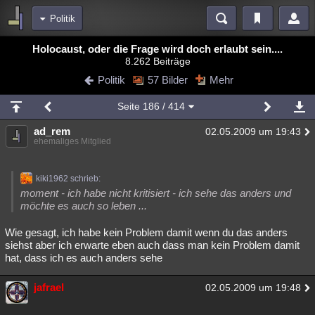
Politik
Bereiche
Holocaust, oder die Frage wird doch erlaubt sein....
8.262 Beiträge
Echtzeit
Diskussionen
Blogs
Videos
Statistiken
Politik
57 Bilder
Mehr
Chat
Wiki
Neuigkeiten
2
Seite
186
/ 414
meine Rubriken
ad_rem
02.05.2009 um 19:43
Menschen
Wissenschaft
Politik
Mystery
Kriminalfälle
ehemaliges Mitglied
Spiritualität
Verschwörungen
Technologie
Ufologie
kiki1962 schrieb:
Natur
Umfragen
Unterhaltung
moment - ich habe nicht kritisiert - ich sehe das anders und
möchte es auch so leben ...
weitere Rubriken
Wie gesagt, ich habe kein Problem damit wenn du das anders
Philosophie
Träume
Orte
Esoterik
Literatur
siehst aber ich erwarte eben auch dass man kein Problem damit
hat, dass ich es auch anders sehe
Astronomie
Helpdesk
Gruppen
Gaming
Filme
jafrael
Musik
Clash
Verbesserungen
Allmystery
English
02.05.2009 um 19:48
Übersichten