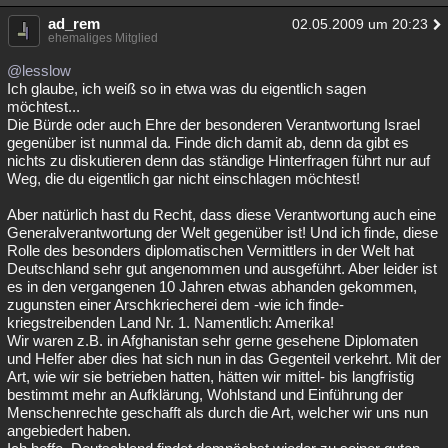
ad_rem
02.05.2009 um 20:23
ehemaliges Mitglied
@lesslow
Ich glaube, ich weiß so in etwa was du eigentlich sagen
möchtest...
Die Bürde oder auch Ehre der besonderen Verantwortung Israel
gegenüber ist nunmal da. Finde dich damit ab, denn da gibt es
nichts zu diskutieren denn das ständige Hinterfragen führt nur auf
Weg, die du eigentlich gar nicht einschlagen möchtest!
Aber natürlich hast du Recht, dass diese Verantwortung auch eine
Generalverantwortung der Welt gegenüber ist! Und ich finde, diese
Rolle des besonders diplomatischen Vermittlers in der Welt hat
Deutschland sehr gut angenommen und ausgeführt. Aber leider ist
es in den vergangenen 10 Jahren etwas abhanden gekommen,
zugunsten einer Arschkriecherei dem -wie ich finde-
kriegstreibenden Land Nr. 1. Namentlich: Amerika!
Wir waren z.B. in Afghanistan sehr gerne gesehene Diplomaten
und Helfer aber dies hat sich nun in das Gegenteil verkehrt. Mit der
Art, wie wir sie betrieben hatten, hätten wir mittel- bis langfristig
bestimmt mehr an Aufklärung, Wohlstand und Einführung der
Menschenrechte geschafft als durch die Art, welcher wir uns nun
angebiedert haben.