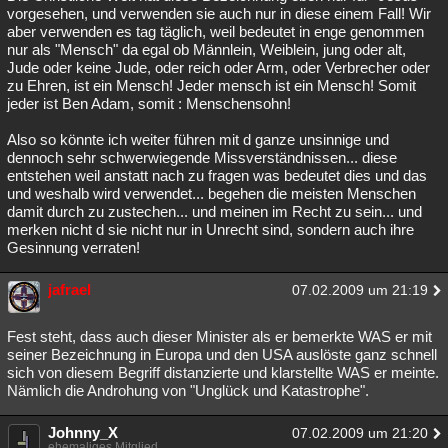
vorgesehen, und verwenden sie auch nur in diese einem Fall! Wir
aber verwenden es tag täglich, weil bedeutet in enge genommen
nur als "Mensch" da egal ob Männlein, Weiblein, jung oder alt,
Jude oder keine Jude, oder reich oder Arm, oder Verbrecher oder
zu Ehren, ist ein Mensch! Jeder mensch ist ein Mensch! Somit
jeder ist Ben Adam, somit : Menschensohn!
Also so könnte ich weiter führen mit d ganze unsinnige und
dennoch sehr schwerwiegende Missverständnissen... diese
entstehen weil anstatt nach zu fragen was bedeutet dies und das
und weshalb wird verwendet... begehen die meisten Menschen
damit durch zu zustechen... und meinen im Recht zu sein... und
merken nicht d sie nicht nur in Unrecht sind, sondern auch ihre
Gesinnung verraten!
jafrael
07.02.2009 um 21:19
Fest steht, dass auch dieser Minister als er bemerkte WAS er mit
seiner Bezeichnung in Europa und den USA auslöste ganz schnell
sich von diesem Begriff distanzierte und klarstellte WAS er meinte.
Nämlich die Androhung von "Unglück und Katastrophe".
Johnny_X
07.02.2009 um 21:20
ehemaliges Mitglied