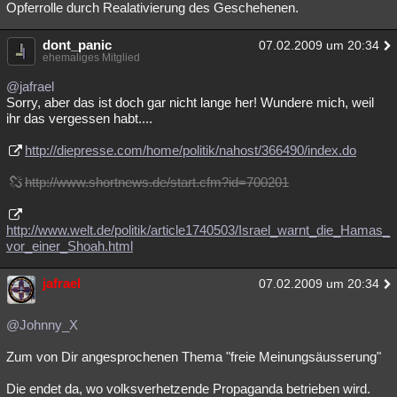
Opferrolle durch Realativierung des Geschehenen.
Besucht
Teilgenommen
Alle
Neue
Geschlossen
dont_panic
07.02.2009 um 20:34
Lesenswert
Schlüsselwörter
ehemaliges Mitglied
@jafrael
Sorry, aber das ist doch gar nicht lange her! Wundere mich, weil
ihr das vergessen habt....
http://diepresse.com/home/politik/nahost/366490/index.do
http://www.shortnews.de/start.cfm?id=700201
http://www.welt.de/politik/article1740503/Israel_warnt_die_Hamas_
vor_einer_Shoah.html
jafrael
07.02.2009 um 20:34
@Johnny_X
Zum von Dir angesprochenen Thema "freie Meinungsäusserung"
Die endet da, wo volksverhetzende Propaganda betrieben wird.