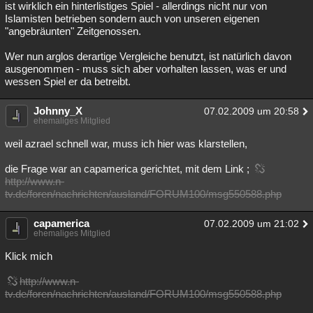
ist wirklich ein hinterlistiges Spiel - allerdings nicht nur von
Islamisten betrieben sondern auch von unseren eigenen
"angebräunten" Zeitgenossen.
Wer nun arglos derartige Vergleiche benutzt, ist natürlich davon
ausgenommen - muss sich aber vorhalten lassen, was er und
wessen Spiel er da betreibt.
Johnny_X
07.02.2009 um 20:58
ehemaliges Mitglied
weil azrael schnell war, muss ich hier was klarstellen,
die Frage war an capamerica gerichtet, mit dem Link ;
http://www.n-
tv.de/foren/nachrichten/ausland/FORUM100/msg550588.php
capamerica
07.02.2009 um 21:02
ehemaliges Mitglied
Klick mich
http://www.n-
tv.de/foren/nachrichten/ausland/FORUM100/msg550588.php