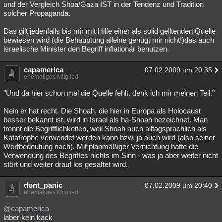
und der Vergleich Shoa/Gaza IST in der Tendenz und Tradition
solcher Propaganda.
Das gilt jedenfalls bis mir mit Hilfe einer als solid gelltenden Quelle
bewiesen wird (die Behauptung alleine genügt mir nicht!)das auch
israelische Minister den Begriff inflationär benutzen.
capamerica
07.02.2009 um 20:35
ehemaliges Mitglied
"Und da hier schon mal die Quelle fehlt, denk ich mir meinen Teil."
Nein er hat recht. Die Shoah, die hier in Europa als Holocaust
besser bekannt ist, wird in Israel als ha-Shoah bezeichnet. Man
trennt die Begrifflichkeiten, weil Shoah auch alltagsprachlich als
Katatrophe verwendet werden kann bzw. ja auch wird (also seiner
Wortbedeutung nach). Mit planmäßiger Vernichtung hatte die
Verwendung des Begriffes nichts im Sinn - was ja aber weiter nicht
stört und weiter drauf los gesaftet wird.
dont_panic
07.02.2009 um 20:40
ehemaliges Mitglied
@capamerica
laber kein kack