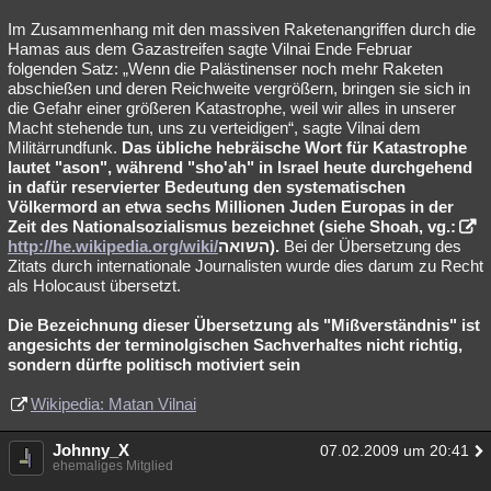
Im Zusammenhang mit den massiven Raketenangriffen durch die
Hamas aus dem Gazastreifen sagte Vilnai Ende Februar
folgenden Satz: „Wenn die Palästinenser noch mehr Raketen
abschießen und deren Reichweite vergrößern, bringen sie sich in
die Gefahr einer größeren Katastrophe, weil wir alles in unserer
Macht stehende tun, uns zu verteidigen“, sagte Vilnai dem
Militärrundfunk.
Das übliche hebräische Wort für Katastrophe
lautet "ason", während "sho'ah" in Israel heute durchgehend
in dafür reservierter Bedeutung den systematischen
Völkermord an etwa sechs Millionen Juden Europas in der
Zeit des Nationalsozialismus bezeichnet (siehe Shoah, vg.:
http://he.wikipedia.org/wiki/
השואה).
Bei der Übersetzung des
Zitats durch internationale Journalisten wurde dies darum zu Recht
als Holocaust übersetzt.
Die Bezeichnung dieser Übersetzung als "Mißverständnis" ist
angesichts der terminolgischen Sachverhaltes nicht richtig,
sondern dürfte politisch motiviert sein
Wikipedia: Matan Vilnai
Johnny_X
07.02.2009 um 20:41
ehemaliges Mitglied