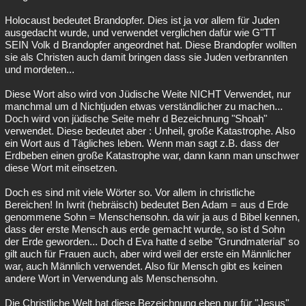
Holocaust bedeutet Brandopfer. Dies ist ja vor allem für Juden
ausgedacht wurde, und verwendet verglichen dafür wie G"TT
SEIN Volk d Brandopfer angeordnet hat. Diese Brandopfer wollten
sie als Christen auch damit bringen dass sie Juden verbrannten
und mordeten...
Diese Wort also wird von Jüdische Weite NICHT Verwendet, nur
manchmal um d Nichtjuden etwas verständlicher zu machen...
Doch wird von jüdische Seite mehr d Bezeichnung "Shoah"
verwendet. Diese bedeutet aber : Unheil, große Katastrophe. Also
ein Wort aus d Tägliches leben. Wenn man sagt z.B. dass der
Erdbeben einen große Katastrophe war, dann kann man unschwer
diese Wort mit einsetzen.
Doch es sind mit viele Wörter so. Vor allem in christliche
Bereichen! In Iwrit (hebräisch) bedeutet Ben Adam = aus d Erde
genommene Sohn = Menschensohn. da wir ja aus d Bibel kennen,
dass der erste Mensch aus erde gemacht wurde, so ist d Sohn
der Erde geworden... Doch d Eva hatte d selbe "Grundmaterial" so
gilt auch für Frauen auch, aber wird weil der erste ein Männlicher
war, auch Männlich verwendet. Also für Mensch gibt es keinen
andere Wort in Verwendung als Menschensohn.
Die Christliche Welt hat diese Bezeichnung eben nur für "Jesus"