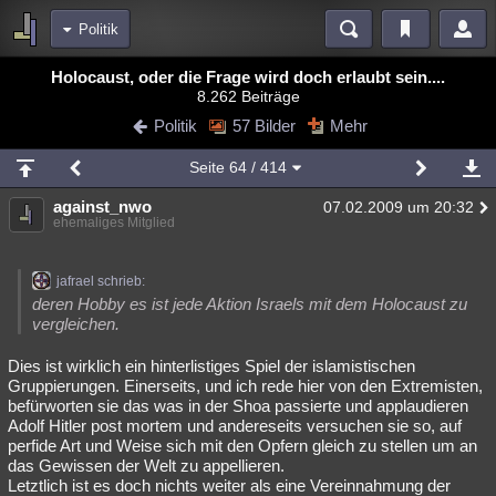
Politik
Bereiche
Holocaust, oder die Frage wird doch erlaubt sein....
8.262 Beiträge
Echtzeit
Diskussionen
Blogs
Videos
Statistiken
Politik
57 Bilder
Mehr
Chat
Wiki
Neuigkeiten
2
Seite
64
/ 414
meine Rubriken
against_nwo
07.02.2009 um 20:32
Menschen
Wissenschaft
Politik
Mystery
Kriminalfälle
ehemaliges Mitglied
Spiritualität
Verschwörungen
Technologie
Ufologie
jafrael schrieb:
Natur
Umfragen
Unterhaltung
deren Hobby es ist jede Aktion Israels mit dem Holocaust zu
vergleichen.
weitere Rubriken
Dies ist wirklich ein hinterlistiges Spiel der islamistischen
Philosophie
Träume
Orte
Esoterik
Literatur
Gruppierungen. Einerseits, und ich rede hier von den Extremisten,
befürworten sie das was in der Shoa passierte und applaudieren
Astronomie
Helpdesk
Gruppen
Gaming
Filme
Adolf Hitler post mortem und andereseits versuchen sie so, auf
perfide Art und Weise sich mit den Opfern gleich zu stellen um an
Musik
Clash
Verbesserungen
Allmystery
English
das Gewissen der Welt zu appellieren.
Letztlich ist es doch nichts weiter als eine Vereinnahmung der
Übersichten