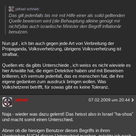
jafrael schrieb:
Das gilt jedenfalls bis mir mit Hilfe einer als solid gelltenden
Quelle bewiesen wird (die Behauptung alleine genügt mir
nicht!)das auch israelische Minister den Begriff inflationär
benutzen.
Nun gut , ich bin auch gegen jede Art von Verbreitung der
Propaganda, Volksverhetzung, übrigens Volksverhetzung ist
strafbar,
Quellen etc da gibts Unterschiede , ich weiss es nicht wieviele es
hier Anwälte hat, die eigen Detektive haben und mit Beweisen
brillieren, ich vermute jedenfall, das es menschen hat, die ihre
eigene gedanken zum ausdruck bringen wollen. Was
Volkshetzerei betrifft, für sowas gibt es keine Toleranz.
jafrael
07.02.2009 um 20:44
Naja - wieder was dazu gelernt! Das heisst also in Israel "ha-shoa"
und macht somit einen Unterschied.
Abner ob die hiesigen Benutzer dieses Begriffs in ihren
Vergleichen AUCH diesen Unterschied machen, möchte ich nach