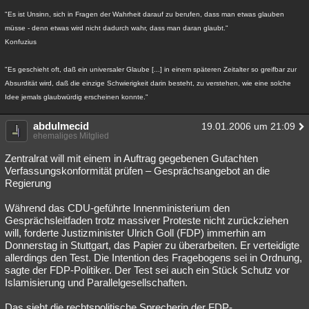
"Es ist Unsinn, sich in Fragen der Wahrheit darauf zu berufen, dass man etwas glauben
müsse - denn etwas wird nicht dadurch wahr, dass man daran glaubt."
Konfuzius
"Es geschieht oft, daß ein universaler Glaube [...] in einem späteren Zeitalter so greifbar zur
Absurdität wird, daß die einzige Schwierigkeit darin besteht, zu verstehen, wie eine solche
Idee jemals glaubwürdig erscheinen konnte."
abdulmecid
19.01.2006 um 21:09
ehemaliges Mitglied
Zentralrat will mit einem in Auftrag gegebenen Gutachten
Verfassungskonformität prüfen – Gesprächsangebot an die
Regierung
Während das CDU-geführte Innenministerium den
Gesprächsleitfaden trotz massiver Proteste nicht zurückziehen
will, forderte Justizminister Ulrich Goll (FDP) immerhin am
Donnerstag in Stuttgart, das Papier zu überarbeiten. Er verteidigte
allerdings den Test. Die Intention des Fragebogens sei in Ordnung,
sagte der FDP-Politiker. Der Test sei auch ein Stück Schutz vor
Islamisierung und Parallelgesellschaften.
Das sieht die rechtspolitische Sprecherin der FDP-