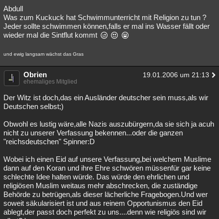
Abdull
Was zum Kuckuck hat Schwimmunterricht mit Religion zu tun ?
Jeder sollte schwimmen können,falls er mal ins Wasser fällt oder
wieder mal die Sintflut kommt
und ewig langsam wächst das Gras
Obrien
19.01.2006 um 21:13
ehemaliges Mitglied
Der Witz ist doch,das ein Ausländer deutscher sein muss,als wir
Deutschen selbst;)
Obwohl es lustig wäre,alle Nazis auszubürgern,da sie sich ja acuh
nicht zu unserer Verfassung bekennen...oder die ganzen
"reichsdeutschen" Spinner:D
Wobei ich einen Eid auf unsere Verfassung,bei welchem Muslime
dann auf den Koran und ihre Ehre schwören müssenfür gar keine
schlechte Idee halten würde. Das würde den ehrlichen und
religiösen Muslim weitaus mehr abschrecken, die zuständige
Behörde zu betrügen,als dieser lächerliche Fragebogen.Und wer
soweit säkularisiert ist und aus reinem Opportunismus den Eid
ablegt,der passt doch perfekt zu uns....denn wie religiös sind wir