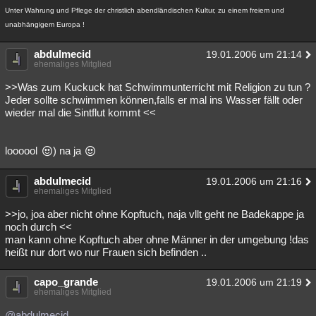
Unter Wahrung und Pflege der christlich abendländischen Kultur, zu einem freiem und
unabhängigem Europa !
abdulmecid
19.01.2006 um 21:14
ehemaliges Mitglied
>>Was zum Kuckuck hat Schwimmunterricht mit Religion zu tun ?
Jeder sollte schwimmen können,falls er mal ins Wasser fällt oder
wieder mal die Sintflut kommt <<
loooool
) na ja
abdulmecid
19.01.2006 um 21:16
ehemaliges Mitglied
>>jo, joa aber nicht ohne Kopftuch, naja vllt geht ne Badekappe ja
noch durch <<
man kann ohne Kopftuch aber ohne Männer in der umgebung !das
heißt nur dort wo nur Frauen sich befinden ..
capo_grande
19.01.2006 um 21:19
ehemaliges Mitglied
@abdulmecid