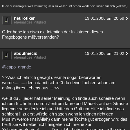
Besucht
Teilgenommen
Alle
Neue
Geschlossen
In einer irrsinnigen Welt vernünftig sein zu wollen, ist schon wieder ein Irrsinn für sich (Voltaire)
Lesenswert
Schlüsselwörter
neurotiker
19.01.2006 um 20:59
ehemaliges Mitglied
Oder habe ich etwa die Intention der Initiatoren dieses
Fragebogens mißverstanden?
abdulmecid
19.01.2006 um 21:02
ehemaliges Mitglied
@capo_grande
>>Was ich ehrlich gesagt diesmla sogar befürworten
würde...........denn damit schließt du deine Tochter schon am
anfang ihres Lebens aus.... <<
weißt du ... jeder hat seiner Meinung ich finde auch scheiße wenn
ich um 5 Uhr früh durch Zentrum fahre und Mädels auf der Strasse
liegende sehe denke ich und bitte den Gott um Hilfe ich finde das
schlecht !! zuerst würde ich sagen wenn ich einen richtigen
Muslim werde (inshAllah) dann meine Tochte gut erzogen wird das
heißt sie will selbe nicht hingehen ich meine zur
Schwimmunterricht ......... Das ist ihr Leben , sie muss selbe sich