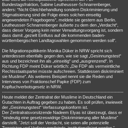
Bundestagsfraktion, Sabine Leutheusser-Schnarrenberger,
anders: “Nicht Gleichbehandlung sondern Diskriminierung und
Stigmatisierung sind die Folge eines solchen einseitig
angewendeten Fragebogens“, meldete sie gestern aus Berlin.
Leutheusser-Schnarrenberger äußerte zu dem den „Verdacht“,
dass dieser Vorgang kein reiner Verwaltungsvorgang ist, sondern
dass damit „gezielt Einfluss auf die kommenden baden-
württembergischen Landtagswahlen genommen werden soll“.
Die Migrationspolitikerin Monika Düker in NRW spricht sich
unterdessen ebenfalls gegen den, wie sie sagt „Gesinnungstest“
aus und bezeichnet ihn als „einseitig“ und „ausgrenzend“. In
Richtung FDP meint Düker wörtlich: „Die FDP als vermeintliche
Rechtsstaatspartei müsste aufschreien. Stattdessen diskriminiert
sie Muslime“. Als weiteres Beispiel nennt sie die Reden und
Interviews von Fraktionschef Papke (FDP) zum
Kopftuchverbotsgesetz in NRW.
-------------------------------------------------------------------------------------
Heute meldet der Zentralrat der Muslime in Deutschland ein
Gutachten in Auftrag gegeben zu haben. Es soll prüfen, inwieweit
der „Gesinnungstest“ Verfassungskonform ist.
Der Zentralratsvorsitzende Nadeem Elyas ist überzeugt, dass er
"eindeutig eine gesetzeswidrige Diskriminierung aller Muslime"
darstellt. "Jetzt soll der Verdacht, sie seien alle potenzielle
Terroristen und Verfassungsfeinde, institutionalisiert werden.",