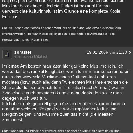
Naja es gibt schon übele Zustände unter Menschen die sich als
Muslime bezeichnen. Und die Türkei ist bekannt für ihre
verwestlichte Kulturinhalt, ist im Grunde eine komplette Kopie
Europas.
Und die, denen das Wissen gegeben ward, sehen, daß das, was dir von deinem Herrn
offenbart worden, die Wahrheit selbst ist und zu dem Pfade des Allmächtigen, des
Preiswürdigen leitet. (Koran 34:6)
zoraster
19.01.2006 um 21:23
ehemaliges Mitglied
Im ernst: Am besten man lässt hier gar keine Muslime rein. Ich
weiss das des radikal klingt aber wenn Ich mir hier schon anhören
muss das wieveiele Muslime einen Gottessstaat etablieren
möchten (bzw. auch alle, denn "Alle echten Muslime erachten die
Sharia als die beste Staatsform" frei zitiert nach Ammar) was im
Zweifelsalle auch passieren könnte dann denke Ich sollte man
dagegen auch was tun.
Ich habe nichts generell gegen Ausländer aber es kommt immer
darauf an welchen Respekt sie vor europöischer Kultur und
Religion zeigen, und Muslime zuen das nicht (die meisten
zumindest)
Unter Wahrung und Pflege der christlich abendländischen Kultur, zu einem freiem und