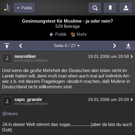
Politik
Bereiche
Gesinnungstest für Muslime - ja oder nein?
529 Beiträge
Echtzeit
Diskussionen
Blogs
Videos
Statistiken
Politik
Mehr
Chat
Wiki
Neuigkeiten
2
Seite
6
/ 27
meine Rubriken
neurotiker
19.01.2006 um 20:58
Menschen
Wissenschaft
Politik
Mystery
Kriminalfälle
ehemaliges Mitglied
Spiritualität
Verschwörungen
Technologie
Ufologie
Und wenn die große Mehrheit der Deutschen den Islam nicht im
Lande haben will, dann muß man eben auch mal auf indirekte Art -
wie z.b. mit diesem Fragebogen -deutlich machen, daß Mulime in
Natur
Umfragen
Unterhaltung
Deutschland nicht willkommen sind.
weitere Rubriken
capo_grande
Philosophie
Träume
Orte
Esoterik
19.01.2006 um 20:59
Literatur
ehemaliges Mitglied
Astronomie
Helpdesk
Gruppen
Gaming
Filme
@neuro
Musik
Clash
Verbesserungen
Allmystery
English
JA in deiner Welt stimmt das sogar.................(aber da bist du auch
Gott)
Übersichten