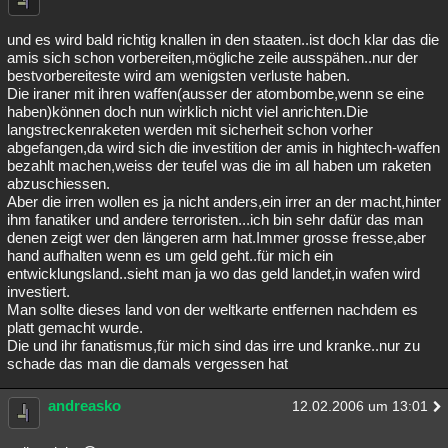
und es wird bald richtig knallen in den staaten..ist doch klar das die
amis sich schon vorbereiten,mögliche zeile ausspähen..nur der
bestvorbereiteste wird am wenigsten verluste haben.
Die iraner mit ihren waffen(ausser der atombombe,wenn se eine
haben)können doch nun wirklich nicht viel anrichten.Die
langstreckenraketen werden mit sicherheit schon vorher
abgefangen,da wird sich die investition der amis in hightech-waffen
bezahlt machen,weiss der teufel was die im all haben um raketen
abzuschiessen.
Aber die irren wollen es ja nicht anders,ein irrer an der macht,hinter
ihm fanatiker und andere terroristen...ich bin sehr dafür das man
denen zeigt wer den längeren arm hat.Immer grosse fresse,aber
hand aufhalten wenn es um geld geht..für mich ein
entwicklungsland..sieht man ja wo das geld landet,in wafen wird
investiert.
Man sollte dieses land von der weltkarte entfernen nachdem es
platt gemacht wurde.
Die und ihr fanatismus,für mich sind das irre und kranke..nur zu
schade das man die damals vergessen hat
andreasko
12.02.2006 um 13:01