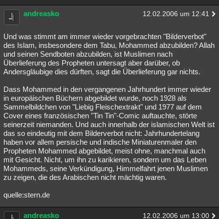
andreasko
12.02.2006 um 12:41
Und was stimmt am immer wieder vorgebrachten "Bilderverbot"
des Islam, insbesondere dem Tabu, Mohammed abzubilden? Allah
und seinen Sendboten abzubilden, ist Muslimen nach
Überlieferung des Propheten untersagt aber darüber, ob
Andersgläubige dies dürften, sagt die Überlieferung gar nichts.
Dass Mohammed in den vergangenen Jahrhundert immer wieder
in europäischen Büchern abgebildet wurde, noch 1928 als
Sammelbildchen von "Liebig Fleischextrakt" und 1977 auf dem
Cover eines französischen "Tin Tin"-Comic auftauchte, störte
seinerzeit niemanden. Und auch innerhalb der islamischen Welt ist
das so eindeutig mit dem Bilderverbot nicht: Jahrhundertelang
haben vor allem persische und indische Miniaturenmaler den
Propheten Mohammed abgebildet, meist ohne, manchmal auch
mit Gesicht. Nicht, um ihn zu karikieren, sondern um das Leben
Mohammeds, seine Verkündigung, Himmelfahrt jenen Muslimen
zu zeigen, die des Arabischen nicht mächtig waren.
quelle:stern.de
andreasko
12.02.2006 um 13:00