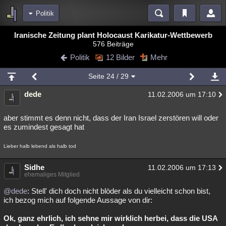
Politik
Bereiche
Iranische Zeitung plant Holocaust Karikatur-Wettbewerb
576 Beiträge
Echtzeit
Diskussionen
Blogs
Videos
Statistiken
Politik
12 Bilder
Mehr
Chat
Wiki
Neuigkeiten
Seite
24
/ 29
meine Rubriken
dede
11.02.2006 um 17:10
Menschen
Wissenschaft
Politik
Mystery
Kriminalfälle
Spiritualität
Verschwörungen
Technologie
Ufologie
aber stimmt es denn nicht, dass der Iran Israel zerstören will oder
es zumindest gesagt hat
Natur
Umfragen
Unterhaltung
Lieber halb lebend als halb tod
weitere Rubriken
Philosophie
Sidhe
Träume
Orte
Esoterik
Literatur
11.02.2006 um 17:13
ehemaliges Mitglied
Astronomie
Helpdesk
Gruppen
Gaming
Filme
@dede
: Stell' dich doch nicht blöder als du vielleicht schon bist,
ich bezog mich auf folgende Aussage von dir:
Musik
Clash
Verbesserungen
Allmystery
English
Ok, ganz ehrlich, ich sehne mir wirklich herbei, dass die USA
Übersichten