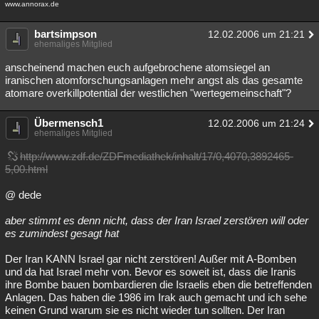
www.annorax.de
bartsimpson
12.02.2006 um 21:21
ehemaliges Mitglied
anscheinend machen euch aufgebrochene atomsiegel an
iranischen atomforschungsanlagen mehr angst als das gesamte
atomare overkillpotential der westlichen "wertegemeinschaft"?
Übermensch1
12.02.2006 um 21:24
ehemaliges Mitglied
http://www.zdf.de/ZDFmediathek/inhalt/17/0,4070,3892465-
5,00.html
@ dede
aber stimmt es denn nicht, dass der Iran Israel zerstören will oder
es zumindest gesagt hat
Der Iran KANN Israel gar nicht zerstören! Außer mit A-Bomben
und da hat Israel mehr von. Bevor es soweit ist, dass die Iranis
ihre Bombe bauen bombardieren die Israelis eben die betreffenden
Anlagen. Das haben die 1986 im Irak auch gemacht und ich sehe
keinen Grund warum sie es nicht wieder tun sollten. Der Iran