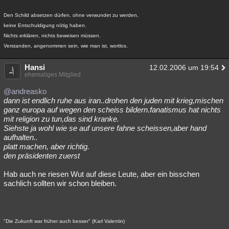
Den Schild absetzen dürfen, ohne verwundet zu werden,
keine Entschuldigung nötig haben.
Nichts erklären, nichts beweisen müssen.
Verstanden, angenommen sein, wie man ist, wortlos.
Hansi
12.02.2006 um 19:54
ehemaliges Mitglied
@andreasko
dann ist endlich ruhe aus iran..drohen den juden mit krieg,mischen
ganz europa auf wegen den scheiss bildern.fanatismus hat nichts
mit religion zu tun,das sind kranke.
Siehste ja wohl wie se auf unsere fahne scheissen,aber hand
aufhalten..
platt machen, aber richtig.
den präsidenten zuerst
Hab auch ne riesen Wut auf diese Leute, aber ein bisschen
sachlich sollten wir schon bleiben.
"Die Zukunft war früher auch besser" (Karl Valentin)