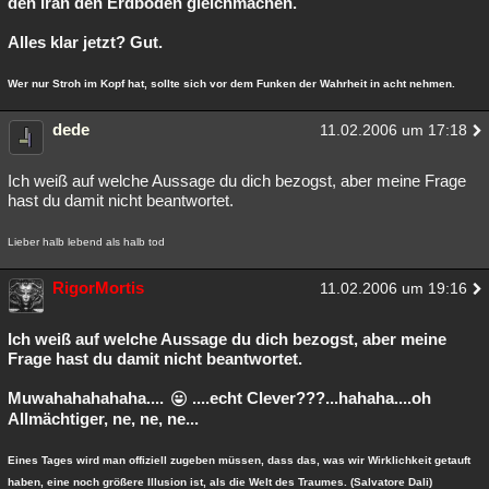
den Iran den Erdboden gleichmachen.
Besucht
Teilgenommen
Alle
Neue
Geschlossen
Alles klar jetzt? Gut.
Lesenswert
Schlüsselwörter
Wer nur Stroh im Kopf hat, sollte sich vor dem Funken der Wahrheit in acht nehmen.
dede
11.02.2006 um 17:18
Ich weiß auf welche Aussage du dich bezogst, aber meine Frage
hast du damit nicht beantwortet.
Lieber halb lebend als halb tod
RigorMortis
11.02.2006 um 19:16
Ich weiß auf welche Aussage du dich bezogst, aber meine
Frage hast du damit nicht beantwortet.
Muwahahahahaha....
....echt Clever???...hahaha....oh
Allmächtiger, ne, ne, ne...
Eines Tages wird man offiziell zugeben müssen, dass das, was wir Wirklichkeit getauft
haben, eine noch größere Illusion ist, als die Welt des Traumes. (Salvatore Dali)