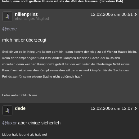
haben, eine noch größere Illusion ist, als die Welt des Traumes. (Salvatore Dali)
nillenprinz
12.02.2006 um 00:51
ehemaliges Mitglied
@dede
mich hat er überzeugt
Stell dir vor es ist Krieg und keiner geht hin, dann kommt der krieg zu dir! Wer zu Hause bleibt,
wenn der Kampf beginnt,und lässt andere kämpfen für seine Sache,der muss sich
vorsehen:denn wer den Kampf nicht geteilt hat,der wird teilen die Niederlage.Nicht einmal
Kampf vermeidet,wer den Kampf vermeiden will:denn es wird kämpfen für die Sache des
Feinds,wer für seine eigene Sache nicht gekämpft hat."
Fetze aabe Schlüch use
dede
12.02.2006 um 12:07
@luxor
aber einige sicherlich
Lieber halb lebend als halb tod