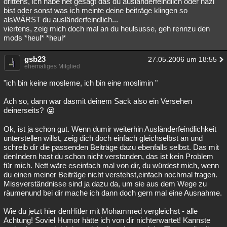
drittens, ich habe net gesagt das du ausländerfeindlich oder nazi
bist oder sonst was ich meinte deine beiträge klingen so
alsWÄRST du ausländerfeindlich...
viertens, zeig mich doch mal an du heulsusse, geh rennzu den
mods *heul* *heul*
gsb23
27.05.2006 um 18:55
ehemaliges Mitglied
"ich bin keine mosleme, ich bin eine moslimin "
Ach so, dann war dasmit deinem Sack also ein Versehen
deinerseits?
Ok, ist ja schon gut. Wenn dumir weiterhin Ausländerfeindlichkeit
unterstellen willst, zeig dich doch einfach gleichselbst an und
schreib dir die passenden Beiträge dazu ebenfalls selbst. Das mit
denIndern hast du schon nicht verstanden, das ist kein Problem
für mich. Nett wäre eseinfach mal von dir, du würdest mich, wenn
du einen meiner Beiträge nicht verstehst,einfach nochmal fragen.
Missverständnisse sind ja dazu da, um sie aus dem Wege zu
räumenund bei dir mache ich dann doch gern mal eine Ausnahme.
Wie du jetzt hier denHitler mit Mohammed vergleichst - alle
Achtung! Soviel Humor hätte ich von dir nichterwartet! Kannste