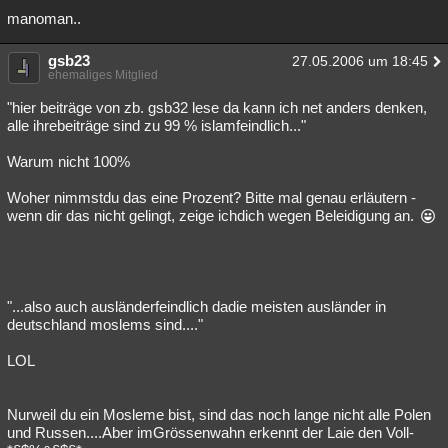
manoman..
Besucht
Teilgenommen
Alle
Neue
Geschlossen
gsb23
Lesenswert
Schlüsselwörter
27.05.2006 um 18:45
ehemaliges Mitglied
"hier beiträge von zb. gsb32 lese da kann ich net anders denken,
alle ihrebeiträge sind zu 99 % islamfeindlich..."
Warum nicht 100%
Woher nimmstdu das eine Prozent? Bitte mal genau erläutern -
wenn dir das nicht gelingt, zeige ichdich wegen Beleidigung an.
"...also auch ausländerfeindlich dadie meisten ausländer in
deutschland moslems sind...."
LOL
Nurweil du ein Mosleme bist, sind das noch lange nicht alle Polen
und Russen....Aber imGrössenwahn erkennt der Laie den Voll-