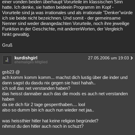
einer vonden beiden überhaupt Vorurteile im klassischen Sinn
hatte. Ich denke, sie hatten beideein Programm im Kopf -
Vorurteile sind ja was irrationales und als irrationale "Denker"würde
ich sie beide nicht bezeichnen. Und somit - der gemeinsame
Nenner sind weder dieangedachten Vorurteile, noch ihre jeweilige
Funktion in der Geschichte, mit anderenWorten, der Vergleich
hinkt gewaltig.
Gruß
kurdishgirl
27.05.2006 um 19:03
ehemaliges Mitglied
gsb23 @
ach komm komm komm... machst dich lustig über die inder und
dann sagst du dasdu nix gegen sie hast hahah..
ich soll das net verstanden haben?
das heisst dannaber auch das die mods es auch net verstanden
haben
da sie dich für 2 tage gesperrthaben.... lool
also so dumm bin ich auch nun wieder net jaa..
was heissthier hitler hat keine religion begründet?
nihmst du den hitler auch noch in schuzt?