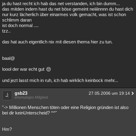
ja du hast recht ich hab das net verstanden, ich bin dumm...
das mitden indern hast du net böse gemeint neiiiinnnn du hast dich
nur kurz lächerlich über einarmes volk gemacht, was ist schon
schlimm daran
ist doch normal ....
tzz..
das hat auch eigentlich nix mit diesen thema hier zu tun.
baal@
loool der war echt gut
und jezt lasst mich in ruh, ich hab wirklich keinbock mehr...
gsb23
27.05.2006 um 19:14
ehemaliges Mitglied
"-> Millionen Menschen töten oder eine Religion gründen ist also
bei dir keinUnterscheid? ^^"
Hm?