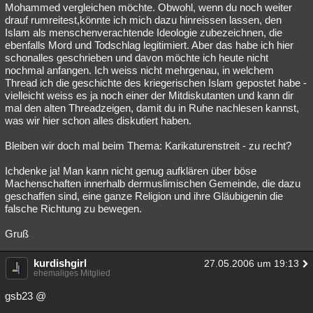
Mohammed vergleichen möchte. Obwohl, wenn du noch weiter
drauf rumreitest,könnte ich mich dazu hinreissen lassen, den
Islam als menschenverachtende Ideologie zubezeichnen, die
ebenfalls Mord und Todschlag legitimiert. Aber das habe ich hier
schonalles geschrieben und davon möchte ich heute nicht
nochmal anfangen. Ich weiss nicht mehrgenau, in welchem
Thread ich die geschichte des kriegerischen Islam gepostet habe -
vielleicht weiss es ja noch einer der Mitdiskutanten und kann dir
mal den alten Threadzeigen, damit du in Ruhe nachlesen kannst,
was wir hier schon alles diskutiert haben.
Bleiben wir doch mal beim Thema: Karikaturenstreit - zu recht?
Ichdenke ja! Man kann nicht genug aufklären über böse
Machenschaften innerhalb dermuslimischen Gemeinde, die dazu
geschaffen sind, eine ganze Religion und ihre Gläubigenin die
falsche Richtung zu bewegen.
Gruß
kurdishgirl
27.05.2006 um 19:13
ehemaliges Mitglied
gsb23 @