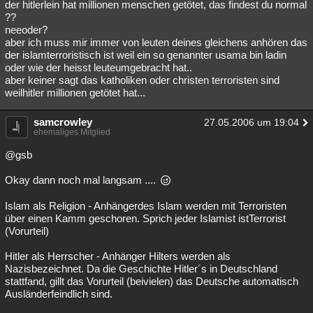
der hitlerlein hat millionen menschen getötet, das findest du normal
??
neeoder?
aber ich muss mir immer von leuten deines gleichens anhören das
der islamterroristisch ist weil ein so genannter usama bin ladin
oder wie der heisst leuteumgebracht hat..
aber keiner sagt das katholiken oder christen terroristen sind
weilhitler millionen getötet hat...
samcrowley
27.05.2006 um 19:04
ehemaliges Mitglied
@gsb
Okay dann noch mal langsam ....
Islam als Religion - Anhängerdes Islam werden mit Terroristen
über einen Kamm geschoren. Sprich jeder Islamist istTerrorist
(Vorurteil)
Hitler als Herrscher - Anhänger Hilters werden als
Nazisbezeichnet. Da die Geschichte Hitler´s in Deutschland
stattfand, gillt das Vorurteil (beivielen) das Deutsche automatisch
Ausländerfeindlich sind.