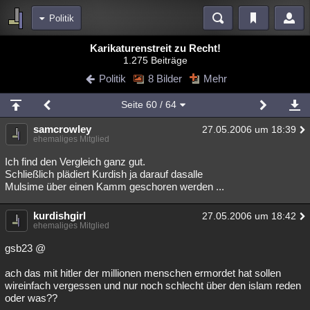
Politik
Bereiche
Karikaturenstreit zu Recht!
1.275 Beiträge
Echtzeit
Diskussionen
Blogs
Videos
Statistiken
Politik
8 Bilder
Mehr
Chat
Wiki
Neuigkeiten
Seite
60
/ 64
meine Rubriken
samcrowley
27.05.2006 um 18:39
Menschen
Wissenschaft
Politik
Mystery
Kriminalfälle
ehemaliges Mitglied
Spiritualität
Verschwörungen
Technologie
Ufologie
Ich find den Vergleich ganz gut.
Schließlich plädiert Kurdish ja darauf dasalle
Mulsime über einen Kamm geschoren werden ...
Natur
Umfragen
Unterhaltung
weitere Rubriken
kurdishgirl
27.05.2006 um 18:42
ehemaliges Mitglied
Philosophie
Träume
Orte
Esoterik
Literatur
gsb23 @
Astronomie
Helpdesk
Gruppen
Gaming
Filme
ach das mit hitler der millionen menschen ermordet hat sollen
Musik
Clash
Verbesserungen
Allmystery
English
wireinfach vergessen und nur noch schlecht über den islam reden
oder was??
Übersichten