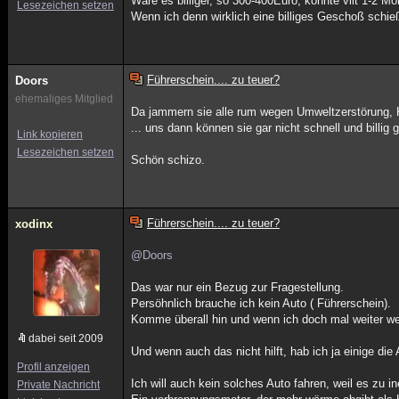
Wäre es billiger, so 300-400Euro, könnte vllt 1-2 Mo
Lesezeichen setzen
Wenn ich denn wirklich eine billiges Geschoß schi
Führerschein.... zu teuer?
Doors
ehemaliges Mitglied
Da jammern sie alle rum wegen Umweltzerstörung,
... uns dann können sie gar nicht schnell und billi
Link kopieren
Lesezeichen setzen
Schön schizo.
Führerschein.... zu teuer?
xodinx
@Doors
Das war nur ein Bezug zur Fragestellung.
Persöhnlich brauche ich kein Auto ( Führerschein).
Komme überall hin und wenn ich doch mal weiter we
dabei seit 2009
Und wenn auch das nicht hilft, hab ich ja einige die
Profil anzeigen
Ich will auch kein solches Auto fahren, weil es zu ine
Private Nachricht