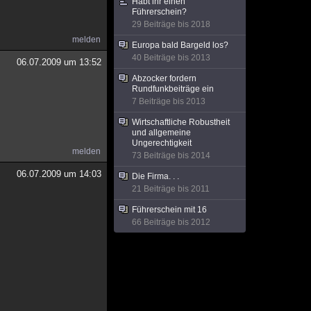
Habt ihr einen
Führerschein?
29 Beiträge bis 2018
melden
Europa bald Bargeld los?
40 Beiträge bis 2013
06.07.2009 um 13:52
Abzocker fordern
Rundfunkbeiträge ein
7 Beiträge bis 2013
Wirtschaftliche Robustheit
und allgemeine
Ungerechtigkeit
melden
73 Beiträge bis 2014
06.07.2009 um 14:03
Die Firma. . .
21 Beiträge bis 2011
Führerschein mit 16
66 Beiträge bis 2012