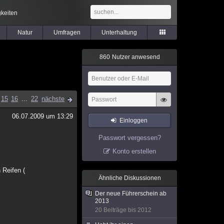
keiten
Natur
Umfragen
Unterhaltung
8
6
0
Nutzer anwesend
15
16
...
22
nächste
06.07.2009 um 13:29
Einloggen
Passwort vergessen?
Konto erstellen
 Reifen (
Ähnliche Diskussionen
Der neue Führerschein ab
2013
20 Beiträge bis 2012