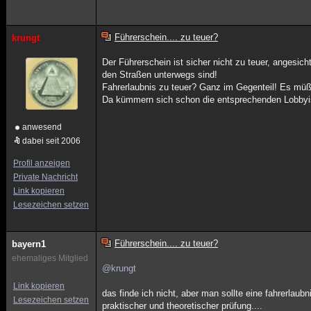
Führerschein.... zu teuer?
krungt
Der Führerschein ist sicher nicht zu teuer, angesic
den Straßen unterwegs sind!
Fahrerlaubnis zu teuer? Ganz im Gegenteil! Es müßt
Da kümmern sich schon die entsprechenden Lobbyi
anwesend
dabei seit 2006
Profil anzeigen
Private Nachricht
Link kopieren
Lesezeichen setzen
Führerschein.... zu teuer?
bayern1
ehemaliges Mitglied
@krungt
Link kopieren
das finde ich nicht, aber man sollte eine fahrerla
Lesezeichen setzen
praktischer und theoretischer prüfung....