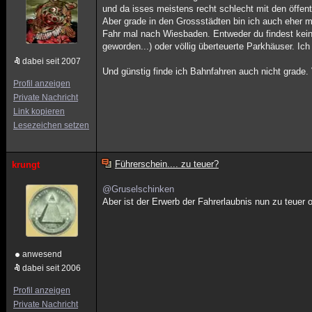
und da isses meistens recht schlecht mit den öffen
Aber grade in den Grossstädten bin ich auch eher mi
Fahr mal nach Wiesbaden. Entweder du findest kein
geworden...) oder völlig überteuerte Parkhäuser. I
dabei seit 2007
Und günstig finde ich Bahnfahren auch nicht grad
Profil anzeigen
Private Nachricht
Link kopieren
Lesezeichen setzen
Führerschein.... zu teuer?
krungt
@Gruselschinken
Aber ist der Erwerb der Fahrerlaubnis nun zu teuer 
anwesend
dabei seit 2006
Profil anzeigen
Private Nachricht