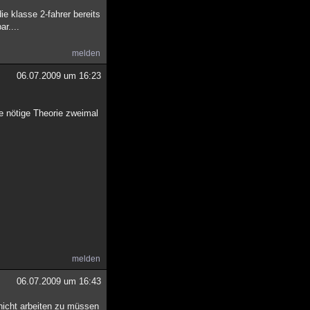
e klasse 2-fahrer bereits
r....
melden
06.07.2009 um 16:23
e nötige Theorie zweimal
melden
06.07.2009 um 16:43
hicht arbeiten zu müssen