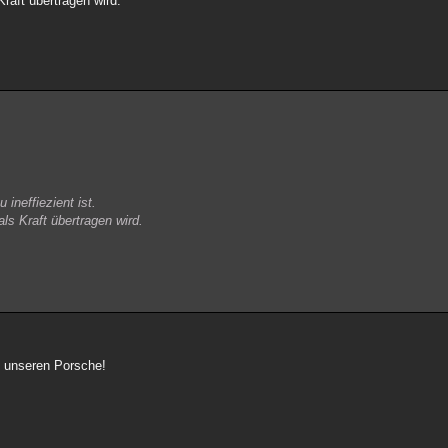
raft übertragen wird.
 ineffiezient ist.
ls Kraft übertragen wird.
t unseren Porsche!