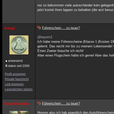
nur so bekommen viele autoschänder kein gelegenhe
jetzt kostet ihren lappen zu behalten (die arzt besu
Führerschein.... zu teuer?
krungt
@bayern1
Ich habe meine Führerscheine (Klasse 1 (Kosten 19
gelernt. Das reicht mir bis zu meinem Lebensende! 
Einen Zweier brauche ich nicht!
Aber einen Flugschein hätte ich gerne! Aber das ho
anwesend
dabei seit 2006
Profil anzeigen
Private Nachricht
Link kopieren
Lesezeichen setzen
Führerschein.... zu teuer?
Gruselschinken
Hmmm also ich hab eigentlich den Autoführerschein