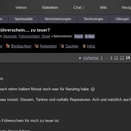
Videos
Statistiken
Chat
Wiki
Neuig
2
le
Spiritualität
Verschwörungen
Technologie
Ufologie
ührerschein.... zu teuer?
r:
Abzocke
,
Führerschein
,
Teuer
▪ Abonnieren:
Feed
E-Mail
er
Beobachten
Antworten
Suchen
Infos
vorherige
1
...
4
12
13
14
en.
ch nach nehm halben Monat noch was für Naruhng habe
s kostet, Steuern, Tanken und notfalls Reparaturen. Ach und natürlich auch
m Führerschein für mich zu teuer ist.