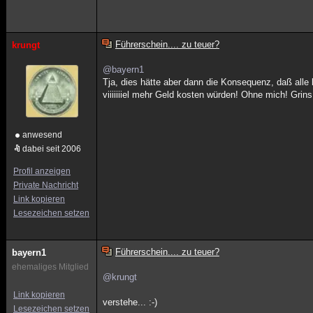
Führerschein.... zu teuer?
krungt
@bayern1
Tja, dies hätte aber dann die Konsequenz, daß alle
viiiiiiiel mehr Geld kosten würden! Ohne mich! Grins 
anwesend
dabei seit 2006
Profil anzeigen
Private Nachricht
Link kopieren
Lesezeichen setzen
Führerschein.... zu teuer?
bayern1
ehemaliges Mitglied
@krungt
Link kopieren
verstehe... :-)
Lesezeichen setzen