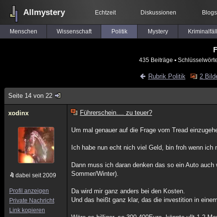
Allmystery
Echtzeit
Diskussionen
Blogs
Menschen
Wissenschaft
Politik
Mystery
Kriminalfäl
F
435 Beiträge
▪ Schlüsselwörte
Rubrik Politik
2 Bild
Seite 14 von 22
Führerschein.... zu teuer?
xodinx
Um mal genauer auf die Frage vom Tread einzugeh
Ich habe nun echt nich viel Geld, bin froh wenn i
Dann muss ich daran denken das so ein Auto auch wa
Sommer/Winter).
dabei seit 2009
Profil anzeigen
Da wird mir ganz anders bei den Kosten.
Und das heißt ganz klar, das die investition in eine
Private Nachricht
Link kopieren