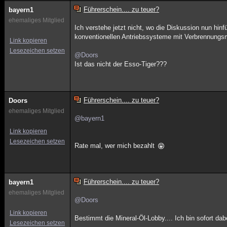
Führerschein.... zu teuer?
bayern1
ehemaliges Mitglied
Ich verstehe jetzt nicht, wo die Diskussion nun hinfüh
konventionellen Antriebssysteme mit Verbrennungsm
Link kopieren
Lesezeichen setzen
@Doors
Ist das nicht der Esso-Tiger???
Führerschein.... zu teuer?
Doors
ehemaliges Mitglied
@bayern1
Link kopieren
Lesezeichen setzen
Rate mal, wer mich bezahlt
Führerschein.... zu teuer?
bayern1
ehemaliges Mitglied
@Doors
Link kopieren
Bestimmt die Mineral-Öl-Lobby.... Ich bin sofort dabei
Lesezeichen setzen