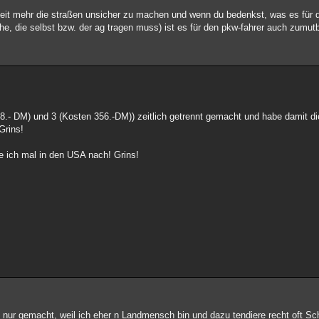
it mehr die straßen unsicher zu machen und wenn du bedenkst, was es für di
che, die selbst bzw. der ag tragen muss) ist es für den pkw-fahrer auch zumutba
8.- DM) und 3 (Kosten 356.-DM)) zeitlich getrennt gemacht und habe damit di
Grins!
le ich mal in den USA nach! Grins!
 nur gemacht, weil ich eher n Landmensch bin und dazu tendiere recht oft Sc