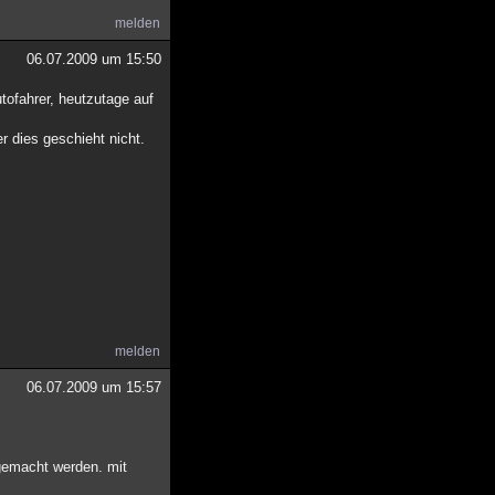
melden
06.07.2009 um 15:50
tofahrer, heutzutage auf
 dies geschieht nicht.
melden
06.07.2009 um 15:57
 gemacht werden. mit