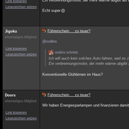
Ein verbrennungsmotor, der mehr wärme abgibt als K
Link kopieren
Lesezeichen setzen
Echt super
Führerschein.... zu teuer?
Jigoku
ehemaliges Mitglied
@xodinx
Link kopieren
xodinx schrieb:
Lesezeichen setzen
Ich will auch kein solches Auto fahren, weil es zu
Ein verbrennungsmotor, der mehr wärme abgibt a
Konventionelle Glühbirnen im Haus?
Führerschein.... zu teuer?
Doors
ehemaliges Mitglied
Wir haben Energiesparlampen und finanzieren dami
Link kopieren
Lesezeichen setzen