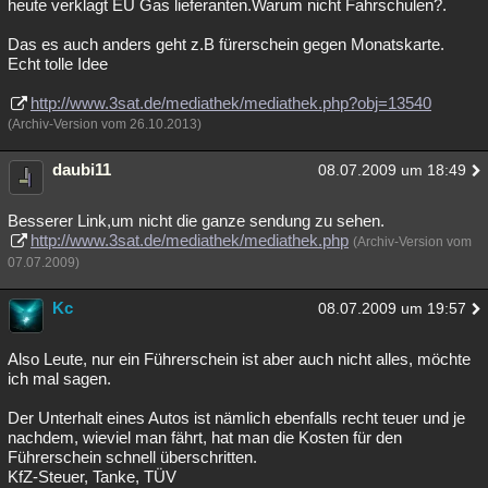
heute verklagt EU Gas lieferanten.Warum nicht Fahrschulen?.
Das es auch anders geht z.B fürerschein gegen Monatskarte.
Echt tolle Idee
http://www.3sat.de/mediathek/mediathek.php?obj=13540
(Archiv-Version vom 26.10.2013)
daubi11
08.07.2009 um 18:49
Besserer Link,um nicht die ganze sendung zu sehen.
http://www.3sat.de/mediathek/mediathek.php
(Archiv-Version vom
07.07.2009)
Kc
08.07.2009 um 19:57
Also Leute, nur ein Führerschein ist aber auch nicht alles, möchte
ich mal sagen.
Der Unterhalt eines Autos ist nämlich ebenfalls recht teuer und je
nachdem, wieviel man fährt, hat man die Kosten für den
Führerschein schnell überschritten.
KfZ-Steuer, Tanke, TÜV