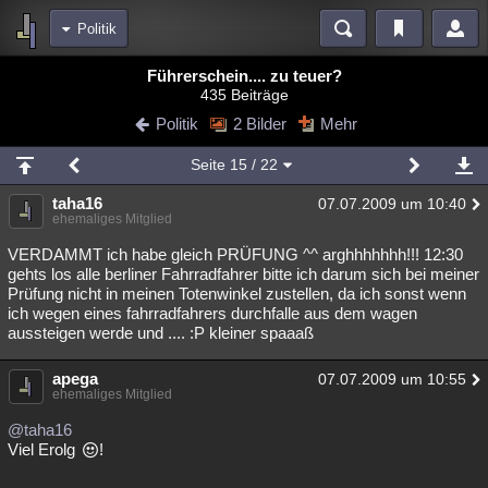
Politik
Bereiche
Führerschein.... zu teuer?
435 Beiträge
Echtzeit
Diskussionen
Blogs
Videos
Statistiken
Politik
2 Bilder
Mehr
Chat
Wiki
Neuigkeiten
Seite
15
/ 22
meine Rubriken
taha16
07.07.2009 um 10:40
Menschen
Wissenschaft
Politik
Mystery
Kriminalfälle
ehemaliges Mitglied
Spiritualität
Verschwörungen
Technologie
Ufologie
VERDAMMT ich habe gleich PRÜFUNG ^^ arghhhhhhh!!! 12:30
gehts los alle berliner Fahrradfahrer bitte ich darum sich bei meiner
Prüfung nicht in meinen Totenwinkel zustellen, da ich sonst wenn
Natur
Umfragen
Unterhaltung
ich wegen eines fahrradfahrers durchfalle aus dem wagen
weitere Rubriken
aussteigen werde und .... :P kleiner spaaaß
Philosophie
Träume
Orte
Esoterik
Literatur
apega
07.07.2009 um 10:55
ehemaliges Mitglied
Astronomie
Helpdesk
Gruppen
Gaming
Filme
@taha16
Musik
Clash
Verbesserungen
Allmystery
English
Viel Erolg
!
Übersichten