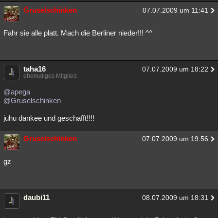
Gruselschinken
Besucht
Teilgenommen
Alle
Neue
07.07.2009 um 11:41
Geschlossen
Lesenswert
Schlüsselwörter
Fahr sie alle platt. Mach die Berliner nieder!!! ^^
taha16
07.07.2009 um 18:22
ehemaliges Mitglied
@apega
@Gruselschinken
juhu dankee und geschafft!!!!
Gruselschinken
07.07.2009 um 19:56
gz
daubi11
08.07.2009 um 18:31