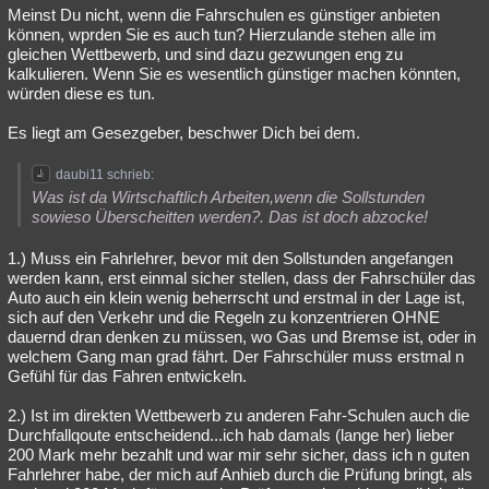
Meinst Du nicht, wenn die Fahrschulen es günstiger anbieten
können, wprden Sie es auch tun? Hierzulande stehen alle im
gleichen Wettbewerb, und sind dazu gezwungen eng zu
kalkulieren. Wenn Sie es wesentlich günstiger machen könnten,
würden diese es tun.
Es liegt am Gesezgeber, beschwer Dich bei dem.
daubi11 schrieb:
Was ist da Wirtschaftlich Arbeiten,wenn die Sollstunden
sowieso Überscheitten werden?. Das ist doch abzocke!
1.) Muss ein Fahrlehrer, bevor mit den Sollstunden angefangen
werden kann, erst einmal sicher stellen, dass der Fahrschüler das
Auto auch ein klein wenig beherrscht und erstmal in der Lage ist,
sich auf den Verkehr und die Regeln zu konzentrieren OHNE
dauernd dran denken zu müssen, wo Gas und Bremse ist, oder in
welchem Gang man grad fährt. Der Fahrschüler muss erstmal n
Gefühl für das Fahren entwickeln.
2.) Ist im direkten Wettbewerb zu anderen Fahr-Schulen auch die
Durchfallqoute entscheidend...ich hab damals (lange her) lieber
200 Mark mehr bezahlt und war mir sehr sicher, dass ich n guten
Fahrlehrer habe, der mich auf Anhieb durch die Prüfung bringt, als