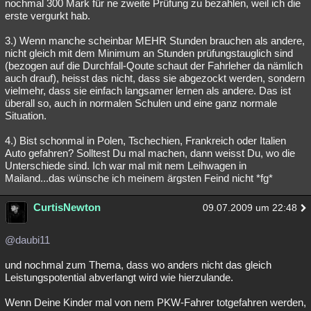
nochmal 300 Mark für ne zweite Prüfung zu bezahlen, weil ich die
erste vergurkt hab.
3.) Wenn manche scheinbar MEHR Stunden brauchen als andere,
nicht gleich mit dem Minimum an Stunden prüfungstauglich sind
(bezogen auf die Durchfall-Qoute schaut der Fahrleher da nämlich
auch drauf), heisst das nicht, dass sie abgezockt werden, sondern
vielmehr, dass sie einfach langsamer lernen als andere. Das ist
überall so, auch in normalen Schulen und eine ganz normale
Situation.
4.) Bist schonmal in Polen, Tschechien, Frankreich oder Italien
Auto gefahren? Solltest Du mal machen, dann weisst Du, wo die
Unterschiede sind. Ich war mal mit nem Leihwagen in
Mailand...das wünsche ich meinem ärgsten Feind nicht *fg*
CurtisNewton
09.07.2009 um 22:48
@daubi11
und nochmal zum Thema, dass wo anders nicht das gleich
Leistungspotential abverlangt wird wie hierzulande.
Wenn Deine Kinder mal von nem PKW-Fahrer totgefahren werden,