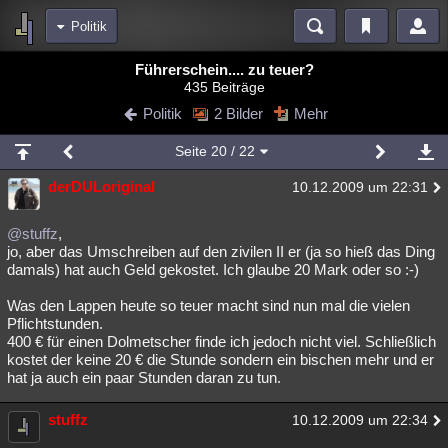
Politik
Bereiche
Führerschein.... zu teuer?
435 Beiträge
Echtzeit
Diskussionen
Blogs
Videos
Statistiken
Politik
2 Bilder
Mehr
Chat
Wiki
Neuigkeiten
Seite
20
/ 22
meine Rubriken
derDULoriginal
10.12.2009 um 22:31
Menschen
Wissenschaft
Politik
Mystery
Kriminalfälle
Spiritualität
Verschwörungen
Technologie
Ufologie
@stuffz
,
jo, aber das Umschreiben auf den zivilen II er (ja so hieß das Ding
damals) hat auch Geld gekostet. Ich glaube 20 Mark oder so :-)
Natur
Umfragen
Unterhaltung
weitere Rubriken
Was den Lappen heute so teuer macht sind nun mal die vielen
Pflichtstunden.
Philosophie
Träume
Orte
Esoterik
Literatur
400 € für einen Dolmetscher finde ich jedoch nicht viel. Schließlich
kostet der keine 20 € die Stunde sondern ein bischen mehr und er
Astronomie
Helpdesk
Gruppen
Gaming
Filme
hat ja auch ein paar Stunden daran zu tun.
Musik
Clash
Verbesserungen
Allmystery
English
stuffz
10.12.2009 um 22:34
Übersichten