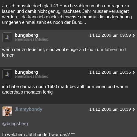
Ja, ich musste doch glatt 43 Euro bezahlen um ihn umtragen zu
Besucht
Teilgenommen
Alle
Neue
Geschlossen
lassen und damit nicht genug, nächstes Jahr musser verlängert
werden... da kann ich glücklicherweise nochmal die arztrechnung
Lesenswert
Schlüsselwörter
umgehen einmal zahlt es noch der Bund...
bungsberg
14.12.2009 um 09:59
ehemaliges Mitglied
wenn der zu teuer ist, sind wohl einige zu blöd zum fahren und
lernen
bungsberg
14.12.2009 um 10:36
ehemaliges Mitglied
ich habe damals noch 1600 mark bezahlt für meinen und war in
anderthalb monaten fertig
Jimmybondy
14.12.2009 um 10:39
@bungsberg
In welchem Jahrhundert war das? ^^