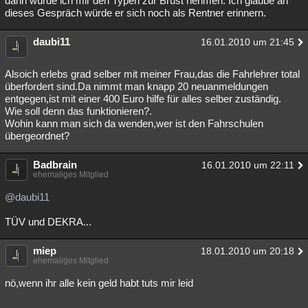
dann würde ich mir den Typen zur Brust nehmen. Ich glaube an
dieses Gespräch würde er sich noch als Rentner erinnern.
daubi11
16.01.2010 um 21:45
Alsoich erlebs grad selber mit meiner Frau,das die Fahrlehrer total
überfordert sind.Da nimmt man knapp 20 neuanmeldungen
entgegen,ist mit einer 400 Euro hilfe für alles selber zuständig.
Wie soll denn das funktionieren?.
Wohin kann man sich da wenden,wer ist den Fahrschulen
übergeordnet?
Badbrain
16.01.2010 um 22:11
ehemaliges Mitglied
@daubi11
TÜV und DEKRA...
miep
18.01.2010 um 20:18
ehemaliges Mitglied
nö,wenn ihr alle kein geld habt tuts mir leid