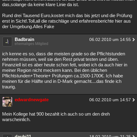
das,solange da keine klare Linie da ist.
Rund drei Tausend Euro,kostet mich das bis jetzt und die Prüfung
erst in Sicht!.Toll,all die ratschläge und erfahrensberichte hier aus
der Umgebung.Alles Fake
Badbrain
06.02.2010 um 14:55
ehemaliges Mitglied
ich kenne es so, dass die meisten grade so die Pflichtstunden
nehmen müssen, weil sie den Rest privat testen und üben.
Finanziell ist es aber heute schon fett, wobei ich da auch hier in
meiner Region nicht meckern kann. Bei den üblichen
Pflichtstunden+Theorie+ Prüfungen ca.1500-1700€. Ich habe
meinen für die Hälfte und in D-Mark gemacht....das finde ich
traurig.
edwardnewgate
06.02.2010 um 14:57
Mein Kollege hat 900 bezahlt ich auch so um den dreh
warscheinlich.
daubi11
18.02.2010 um 21:25