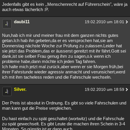
Jedenfalls gibt es kein ,,Menschenrecht auf Führerschein", wäre ja
auch etwas lächerlich :P.
daubi11
19.02.2010 um 18:01
Nun,hab ich mir und meiner frau mit dem ganzen nichts gutes
getan.Ich hab ihn gebeten,da er es versprochen hat,sie am
Donnerstag nächste Woche zur Prüfung zu zulassen.Leider hat
sie jetzt das Problem,das er äusserst gereitzt mit ihr fährt.Gott sei
dank,ist sie selber Frau genug ihm zu sagen,o.k wenn ich
probleme habe,dann möchte ich jeden Tag fahren.
Ich halte mich jetzt mal zurück,aber wenn er sie Morgen früh,bei
ihrer Fahrstunde wieder agressiv anmacht und verunsichert,werd
ich mit ihm tacheless reden und die Fahrschule wechseln.
Silver.
19.02.2010 um 18:59
Der Preis ist absolut in Ordnung. Es gibt so viele Fahrschulen und
man kann gut die Preise vergleichen.
Du hast einfach zu spät geschaltet (wortwitz) und die Fahrschule
zu spät gewechselt. Es gibt Leute die machen ihren Schein in 3-4
Monaten. So günstig ist er dann auch.