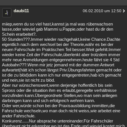
daubi11
06.02.2010 um 12:50
miiep,wenn du so viel hast,kannst ja mal was rüberwachsen
lasse,oder wieviel gab Mammi u.Pappie,oder hast du dir den
Schein erarbeitet?.
50 Stunden???.Immer wieder nachgehakt,keine Chance.Dachte
eigentlich nach dem wechsel bei der Theorie,währ es bei der
neuen Fahrschule im Praktischen Teil besser.Weit gefehlt.Immer
wieder keine Zeit der Fahrschule,überlenkt aber trotzdem immer
mehr neue Anmeldungen entgegennehmen.heute fährt sie 4 Std
Autobahn???.Wenn mir jetz jemand mit der dummen Antwort
aufwartet(hätt ich schon längst Priv.Übungsfahrten gemacht oder
ist die zu blöd)dem kann ich nur entgegentreten,hab ich gemacht
und nein,sie ist nicht zu blöd.
Aber nur wünschenswert,wenn derjenige hoffentlich bis sein
Spross oder die situation ihm es erlaubt,geregelte verhältnisse
vorzufinden kann.Übergeordnete Stellen,wo man sein anliegen
darbringen kann und sich erfolgreich wehren kann.
Oder wer,würde schon bei der Praxisausbildung innmitten,die
Fahrschule wechseln,wo man doch nicht weiss,wie arbeitet eine
ander Fahrschule.
Konkurenz......Nur absprache untereinander.Für Fahrschüler
überhaupt nicht erkennbar,wo ist das Ende und wieviel kostet mich