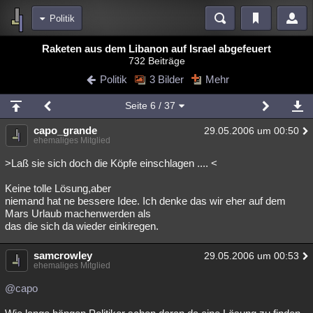
Politik
Bereiche
Raketen aus dem Libanon auf Israel abgefeuert
732 Beiträge
Echtzeit
Diskussionen
Blogs
Videos
Statistiken
Politik
3 Bilder
Mehr
Chat
Wiki
Neuigkeiten
2
Seite
6
/ 37
meine Rubriken
capo_grande
29.05.2006 um 00:50
Menschen
Wissenschaft
Politik
Mystery
Kriminalfälle
ehemaliges Mitglied
Spiritualität
Verschwörungen
Technologie
Ufologie
>Laß sie sich doch die Köpfe einschlagen .... <
Keine tolle Lösung,aber
Natur
Umfragen
Unterhaltung
niemand hat ne bessere Idee. Ich denke das wir eher auf dem
weitere Rubriken
Mars Urlaub machenwerden als
das die sich da wieder einkiregen.
Philosophie
Träume
Orte
Esoterik
Literatur
samcrowley
29.05.2006 um 00:53
Astronomie
Helpdesk
Gruppen
Gaming
Filme
ehemaliges Mitglied
Musik
Clash
Verbesserungen
Allmystery
English
@capo
Übersichten