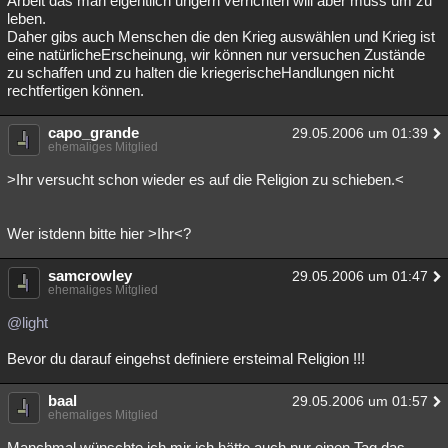
Arbeit das man eigentlich ungern verrichten will aber muss um zu
leben.
Daher gibs auch Menschen die den Krieg auswählen und Krieg ist
eine natürlicheErscheinung, wir können nur versuchen Zustände
zu schaffen und zu halten die kriegerischeHandlungen nicht
rechtfertigen können.
capo_grande
29.05.2006 um 01:39
ehemaliges Mitglied
>Ihr versucht schon wieder es auf die Religion zu schieben.<
Wer istdenn bitte hier >Ihr<?
samcrowley
29.05.2006 um 01:47
ehemaliges Mitglied
@light
Bevor du darauf eingehst definiere ersteimal Religion !!!
baal
29.05.2006 um 01:57
ehemaliges Mitglied
Manchmal wünschte ich mir ich hätte auch nur einen Tag das