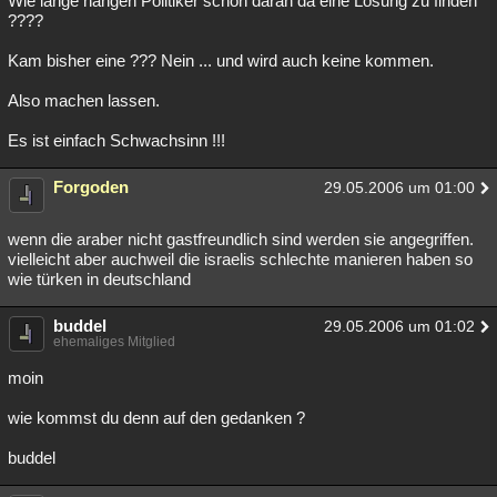
Wie lange hängen Politiker schon daran da eine Lösung zu finden
????
Besucht
Teilgenommen
Alle
Neue
Geschlossen
Kam bisher eine ??? Nein ... und wird auch keine kommen.
Lesenswert
Schlüsselwörter
Also machen lassen.
Es ist einfach Schwachsinn !!!
Forgoden
29.05.2006 um 01:00
wenn die araber nicht gastfreundlich sind werden sie angegriffen.
vielleicht aber auchweil die israelis schlechte manieren haben so
wie türken in deutschland
buddel
29.05.2006 um 01:02
ehemaliges Mitglied
moin
wie kommst du denn auf den gedanken ?
buddel