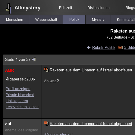
Allmystery
Echtzeit
Diskussionen
Blogs
Menschen
Wissenschaft
Politik
Mystery
Kriminalfäl
Raketen aus
732 Beiträge
▪ Sc
Rubrik Politik
3 Bild
Seite 4 von 37
Raketen aus dem Libanon auf Israel abgefeuert
AMR
dabei seit 2006
äh was?
Profil anzeigen
Private Nachricht
Link kopieren
Lesezeichen setzen
Raketen aus dem Libanon auf Israel abgefeuert
dul
ehemaliges Mitglied
@nebukadnezar