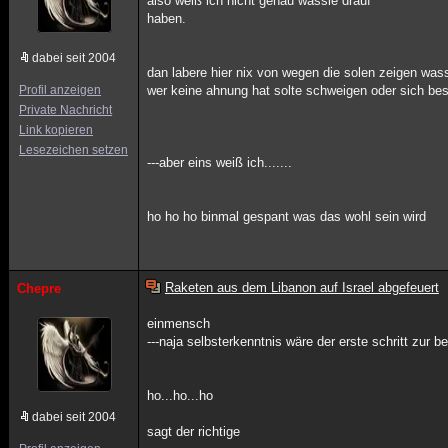
also weiß ich nicht genau wassie drauf
haben.
dabei seit 2004
dan labere hier nix von wegen die solen zeigen was
Profil anzeigen
wer keine ahnung hat solte schweigen oder sich bes
Private Nachricht
Link kopieren
Lesezeichen setzen
---aber eins weiß ich.......
ho ho ho binmal gespant was das wohl sein wird
Raketen aus dem Libanon auf Israel abgefeuert
Chepre
einmensch
---naja selbsterkenntnis wäre der erste schritt zur
ho...ho...ho
dabei seit 2004
sagt der richtige