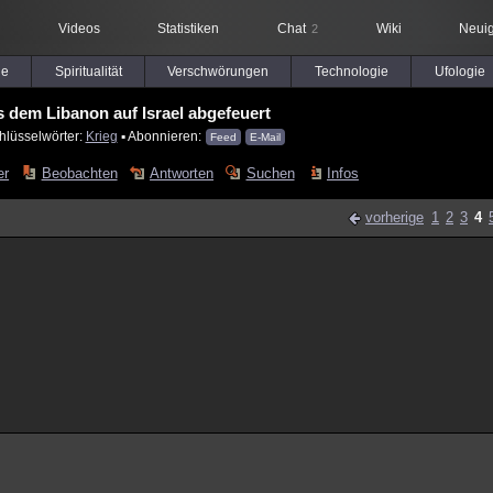
Videos
Statistiken
Chat
Wiki
Neuig
2
le
Spiritualität
Verschwörungen
Technologie
Ufologie
 dem Libanon auf Israel abgefeuert
hlüsselwörter:
Krieg
▪ Abonnieren:
Feed
E-Mail
er
Beobachten
Antworten
Suchen
Infos
vorherige
1
2
3
4