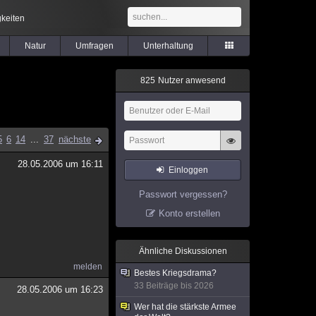
keiten
Natur
Umfragen
Unterhaltung
8
2
5
Nutzer anwesend
5
6
14
...
37
nächste
28.05.2006 um 16:11
Einloggen
Passwort vergessen?
Konto erstellen
Ähnliche Diskussionen
melden
Bestes Kriegsdrama?
33 Beiträge bis 2026
28.05.2006 um 16:23
Wer hat die stärkste Armee