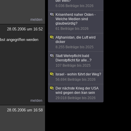
der Welt?
6.036 Beiträge bis 2026
Krisenherd naher Osten -
Welche Medien sind
melden
glaubwürdig?
61 Beiträge bis 2026
28.05.2006 um 16:52
Afghanistan, die Luft wird
lbst angegriffen werden
dicker
8.255 Beiträge bis 2025
Statt Wehrpflicht bald
Dienstpflicht für alle...?
107 Beiträge bis 2025
Israel - wohin führt der Weg?
56.694 Beiträge bis 2026
Der nächste Krieg der USA
wird gegen den Iran sein
29.018 Beiträge bis 2026
melden
28.05.2006 um 16:58