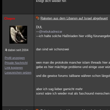
kriegt dich wieder hin
Raketen aus dem Libanon auf Israel abgefeuert
Chepre
DUL
---
@nebukadnezar
---ich halte solche Haßtriaden hier völlig fürunangeb
dan sind wir schonzwei
dabei seit 2004
Profil anzeigen
wen man die protokole mancher islam threads hier
Private Nachricht
gebe es hier mächtige probleme und einige user würd
Link kopieren
Lesezeichen setzen
und die gewise forums talibane währen schon längs
aber ich sag lieber garnicht mehr
sonst wäre ich wieder mal als faschound menschen