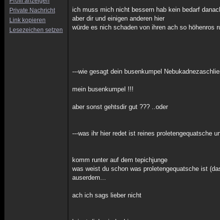
Profil anzeigen
ich muss mich nicht bessern hab kein bedarf danac
Private Nachricht
aber dir und einigen anderen hier
Link kopieren
würde es nich schaden von ihren ach so höhenros 
Lesezeichen setzen
---wie gesagt dein busenkumpel Nebukadnezaschlies
mein busenkumpel !!!
aber sonst gehtsdir gut ??? ..oder
---was ihr hier redet ist reines proletengequatsche u
komm runter auf dem tepichjunge
was weist du schon was proletengequatsche ist (das
auserdem...
ach ich sags lieber nicht