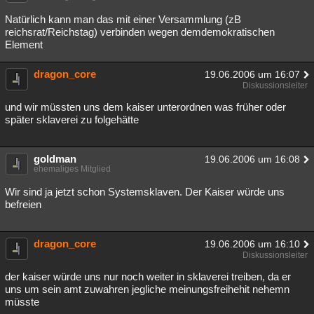
Besucht
Teilgenommen
Alle
Neue
Geschlossen
Natürlich kann man das mit einer Versammlung (zB
reichsrat/Reichstag) verbinden wegen demdemokratischen
Lesenswert
Schlüsselwörter
Element
dragon_core
19.06.2006 um 16:07
Diskussionsleiter
und wir müssten uns dem kaiser unterordnen was früher oder
später sklaverei zu folgehätte
goldman
19.06.2006 um 16:08
ehemaliges Mitglied
Wir sind ja jetzt schon Systemsklaven. Der Kaiser würde uns
befreien
dragon_core
19.06.2006 um 16:10
Diskussionsleiter
der kaiser würde uns nur noch weiter in sklaverei treiben, da er
uns um sein amt zuwahren jegliche meinungsfreihehit nehemn
müsste