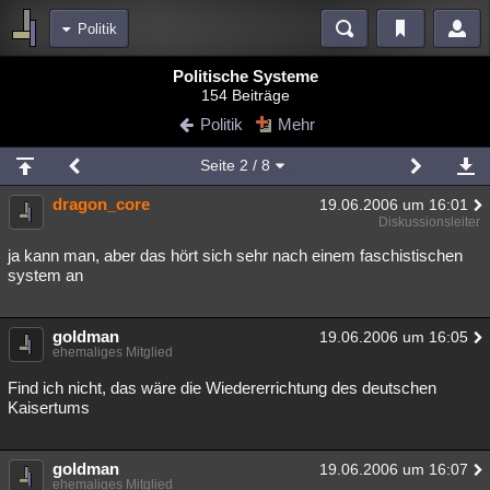
Politik
Bereiche
Politische Systeme
154 Beiträge
Echtzeit
Diskussionen
Blogs
Videos
Statistiken
Politik
Mehr
Chat
Wiki
Neuigkeiten
2
Seite
2
/ 8
meine Rubriken
dragon_core
19.06.2006 um 16:01
Menschen
Wissenschaft
Politik
Mystery
Kriminalfälle
Diskussionsleiter
Spiritualität
Verschwörungen
Technologie
Ufologie
ja kann man, aber das hört sich sehr nach einem faschistischen
system an
Natur
Umfragen
Unterhaltung
weitere Rubriken
goldman
19.06.2006 um 16:05
ehemaliges Mitglied
Philosophie
Träume
Orte
Esoterik
Literatur
Find ich nicht, das wäre die Wiedererrichtung des deutschen
Astronomie
Helpdesk
Gruppen
Gaming
Filme
Kaisertums
Musik
Clash
Verbesserungen
Allmystery
English
goldman
19.06.2006 um 16:07
Übersichten
ehemaliges Mitglied