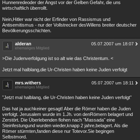
Hunnenredeoder der Angst vor der Gelben Gefahr, die uns
wirtschaftlich überrollt.
Nein,Hitler war nicht der Erfinder von Rassismus und
Antisemitismus - nur der Vollstrecker desWillens breiter deutscher
Bevölkerungsschichten.
alderan
05.07.2007 um 18:07
ehemaliges Mitglied
>Die Judenverfolgung ist so alt wie das Christentum. <
Jetzt mal halblang,die Ur-Christen haben keine Juden verfolgt
mrs.withers
05.07.2007 um 18:11
ehemaliges Mitglied
"Jetzt mal halblang, die Ur-Christen haben keine Juden verfolgt"
Das hat ja auchkeiner gesagt! Aber die Römer haben die Juden
verfolgt. Jerusalem wurde im 1.Jh. von denRömern belagert und
Zerstört. Die Überlebenden flohen nach "Massada" eine
Steinfestungund wurden wieder,knapp 2 jahre,belagert. Als die
Römer stürmten,fanden diese nur Totevor.Sie begingen
Selbstmord.