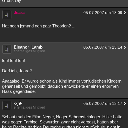
Gruss Uly
Jeara
05.07.2007 um 13:09
Hat noch jemand nen paar Theorien? ...
Eleanor_Lamb
05.07.2007 um 13:14
ehemaliges Mitglied
Ich! Ich! Ich!
Darf ich, Jeara?
Aaaaalso: Er wurde schon als Kind immer vonjüdischen Kindern
gehänselt und gemobbt, dadurch entwickelte er einen enormen
Hass gegendiese.
-xj9-
05.07.2007 um 13:17
ehemaliges Mitglied
Schaut mal den Film: Neger, Neger Schornsteinfeger. Hitler hatte
was gegen Farbige. Siewurden zwar nicht vergast, hatten aber
keine Rechte (farbige Deutsche durften nicht zurSchule, nicht in