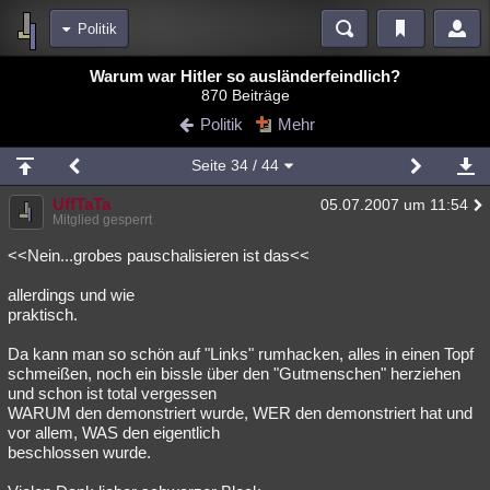
Politik
Bereiche
Warum war Hitler so ausländerfeindlich?
870 Beiträge
Echtzeit
Diskussionen
Blogs
Videos
Statistiken
Politik
Mehr
Chat
Wiki
Neuigkeiten
3
Seite
34
/ 44
meine Rubriken
UffTaTa
05.07.2007 um 11:54
Menschen
Wissenschaft
Politik
Mystery
Kriminalfälle
Mitglied gesperrt
Spiritualität
Verschwörungen
Technologie
Ufologie
<<Nein...grobes pauschalisieren ist das<<
allerdings und wie
Natur
Umfragen
Unterhaltung
praktisch.
weitere Rubriken
Da kann man so schön auf "Links" rumhacken, alles in einen Topf
Philosophie
Träume
Orte
Esoterik
Literatur
schmeißen, noch ein bissle über den "Gutmenschen" herziehen
und schon ist total vergessen
Astronomie
Helpdesk
Gruppen
Gaming
Filme
WARUM den demonstriert wurde, WER den demonstriert hat und
vor allem, WAS den eigentlich
Musik
Clash
Verbesserungen
Allmystery
English
beschlossen wurde.
Übersichten