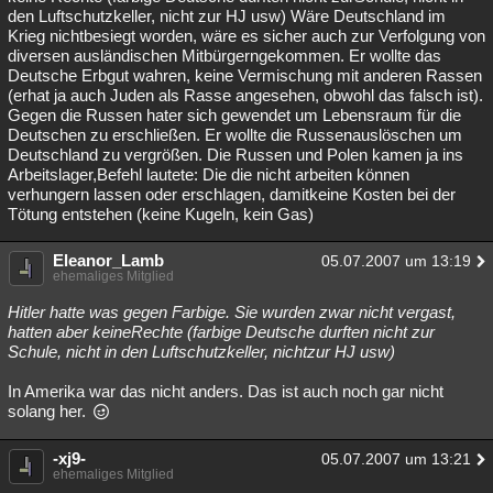
den Luftschutzkeller, nicht zur HJ usw) Wäre Deutschland im
Krieg nichtbesiegt worden, wäre es sicher auch zur Verfolgung von
diversen ausländischen Mitbürgerngekommen. Er wollte das
Deutsche Erbgut wahren, keine Vermischung mit anderen Rassen
(erhat ja auch Juden als Rasse angesehen, obwohl das falsch ist).
Gegen die Russen hater sich gewendet um Lebensraum für die
Deutschen zu erschließen. Er wollte die Russenauslöschen um
Deutschland zu vergrößen. Die Russen und Polen kamen ja ins
Arbeitslager,Befehl lautete: Die die nicht arbeiten können
verhungern lassen oder erschlagen, damitkeine Kosten bei der
Tötung entstehen (keine Kugeln, kein Gas)
Eleanor_Lamb
05.07.2007 um 13:19
ehemaliges Mitglied
Hitler hatte was gegen Farbige. Sie wurden zwar nicht vergast,
hatten aber keineRechte (farbige Deutsche durften nicht zur
Schule, nicht in den Luftschutzkeller, nichtzur HJ usw)
In Amerika war das nicht anders. Das ist auch noch gar nicht
solang her.
-xj9-
05.07.2007 um 13:21
ehemaliges Mitglied