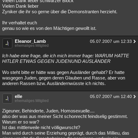
Vielen Dank lieber schwarzer Block
Vielen Dank lieber
Besucht
Teilgenommen
Alle
Neue
Geschlossen
Zyniker die ihr so gerne über die Demonstranten herzieht.
Lesenswert
Schlüsselwörter
Ihr verhaltet euch
genau so wie es von den Mächtigen gewollt ist.
Eleanor_Lamb
05.07.2007 um 12:33
ehemaliges Mitglied
Ich habe eine frage, die ich mich immer frage: WARUM HATTE
HITLER ETWAS GEGEN JUDENUND AUSLÄNDER
Wo steht bitte er hätte was gegen Ausländer gehabt? Er hatte
wasgegen Juden, gegen deren Glauben und Rasse, aber von
anderen Rassen bzw. Ausländernwüsste ich nichts.
elle
05.07.2007 um 12:40
ehemaliges Mitglied
Zigeuner, Behinderte, Juden, Homosexuelle....
also der was aus meiner Sicht schonrecht feindselig gestimmt.
Warum er so war?
Ist das mittlerweile nicht völligwurscht?
Man wird durch seine Erziehung geprägt, durch das Millieu, das