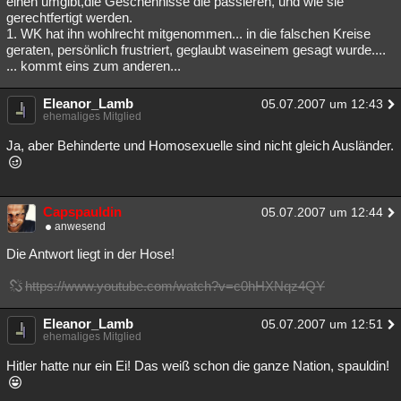
einen umgibt,die Geschehnisse die passieren, und wie sie
gerechtfertigt werden.
1. WK hat ihn wohlrecht mitgenommen... in die falschen Kreise
geraten, persönlich frustriert, geglaubt waseinem gesagt wurde....
... kommt eins zum anderen...
Eleanor_Lamb
05.07.2007 um 12:43
ehemaliges Mitglied
Ja, aber Behinderte und Homosexuelle sind nicht gleich Ausländer.
Capspauldin
05.07.2007 um 12:44
anwesend
Die Antwort liegt in der Hose!
https://www.youtube.com/watch?v=c0hHXNqz4QY
Eleanor_Lamb
05.07.2007 um 12:51
ehemaliges Mitglied
Hitler hatte nur ein Ei! Das weiß schon die ganze Nation, spauldin!