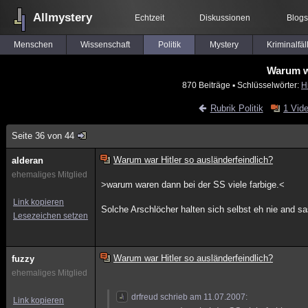
Allmystery
Echtzeit
Diskussionen
Blogs
Menschen
Wissenschaft
Politik
Mystery
Kriminalfäl
Warum wa
870 Beiträge
▪ Schlüsselwörter:
Hi
Rubrik Politik
1 Vid
Seite 36 von 44
Warum war Hitler so ausländerfeindlich?
alderan
ehemaliges Mitglied
>warum waren dann bei der SS viele farbige.<
Link kopieren
Solche Arschlöcher halten sich selbst eh nie and s
Lesezeichen setzen
Warum war Hitler so ausländerfeindlich?
fuzzy
ehemaliges Mitglied
drfreud schrieb am 11.07.2007:
Link kopieren