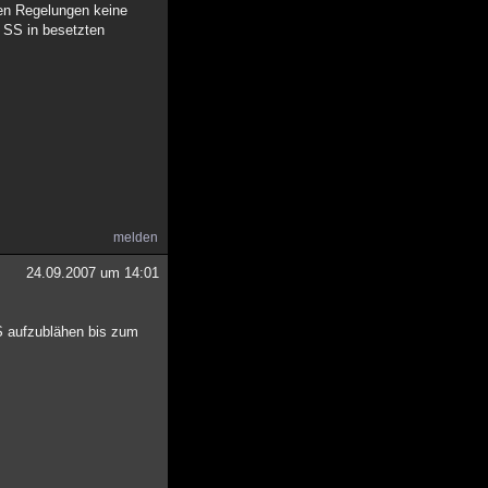
gen Regelungen keine
e SS in besetzten
melden
24.09.2007 um 14:01
S aufzublähen bis zum