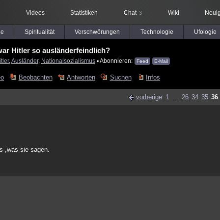
Videos
Statistiken
Chat
Wiki
Neuig
3
le
Spiritualität
Verschwörungen
Technologie
Ufologie
r Hitler so ausländerfeindlich?
tler
,
Ausländer
,
Nationalsozialismus
▪ Abonnieren:
Feed
E-Mail
eo
Beobachten
Antworten
Suchen
Infos
vorherige
1
...
26
34
35
36
as ,was sie sagen.