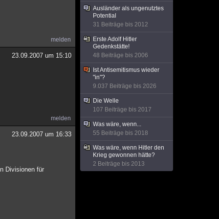
Ausländer als ungenutztes
Potential
31 Beiträge bis 2012
Erste Adolf Hitler
melden
Gedenkstätte!
23.09.2007 um 15:10
48 Beiträge bis 2006
Ist Antisemitismus wieder
"in"?
9.037 Beiträge bis 2026
Die Welle
107 Beiträge bis 2017
melden
Was wäre, wenn...
55 Beiträge bis 2018
23.09.2007 um 16:33
Was wäre, wenn Hitler den
Krieg gewonnen hätte?
2 Beiträge bis 2013
n Divisionen für