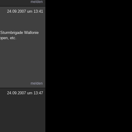
melden
24.09.2007 um 13:41
 Sturmbrigade Wallonie
ppen, etc.
melden
24.09.2007 um 13:47