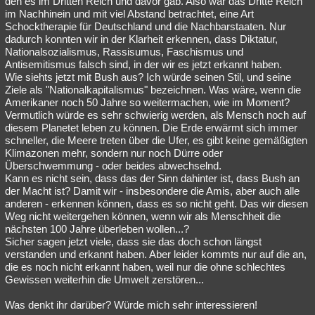
den es im Dritten Reich und davor gab. Also war das Dritte Reich
im Nachhinein und mit viel Abstand betrachtet, eine Art
Besucht
Teilgenommen
Alle
Neue
Geschlossen
Schocktherapie für Deutschland und die Nachbarstaaten. Nur
dadurch konnten wir in der Klarheit erkennen, dass Diktatur,
Lesenswert
Schlüsselwörter
Nationalsozialismus, Rassisumus, Faschismus und
Antisemitismus falsch sind, in der wir es jetzt erkannt haben.
Wie siehts jetzt mit Bush aus? Ich würde seinen Stil, und seine
Ziele als "Nationalkapitalismus" bezeichnen. Was wäre, wenn die
Amerikaner noch 50 Jahre so weitermachen, wie im Moment?
Vermutlich würde es sehr schwierig werden, als Mensch noch auf
diesem Planetet leben zu können. Die Erde erwärmt sich immer
schneller, die Meere treten über die Ufer, es gibt keine gemäßigten
Klimazonen mehr, sondern nur noch Dürre oder
Überschwemmung - oder beides abwechselnd.
Kann es nicht sein, dass das der Sinn dahinter ist, dass Bush an
der Macht ist? Damit wir - insbesondere die Amis, aber auch alle
anderen - erkennen können, dass es so nicht geht. Das wir diesen
Weg nicht weitergehen können, wenn wir als Menschheit die
nächsten 100 Jahre überleben wollen...?
Sicher sagen jetzt viele, dass sie das doch schon längst
verstanden und erkannt haben. Aber leider kommts nur auf die an,
die es noch nicht erkannt haben, weil nur die ohne schlechtes
Gewissen weiterhin die Umwelt zerstören...
Was denkt ihr darüber? Würde mich sehr interessieren!