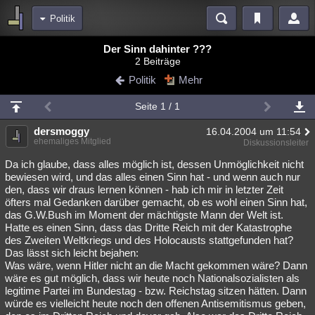
Politik
Bereiche
Der Sinn dahinter ???
2 Beiträge
Echtzeit
Diskussionen
Blogs
Videos
Statistiken
Politik
Mehr
Chat
Wiki
Neuigkeiten
Seite 1 / 1
meine Rubriken
dersmoggy
16.04.2004 um 11:54
Menschen
Wissenschaft
Politik
Mystery
Kriminalfälle
ehemaliges Mitglied
Diskussionsleiter
Spiritualität
Verschwörungen
Technologie
Ufologie
Da ich glaube, dass alles möglich ist, dessen Unmöglichkeit nicht
bewiesen wird, und das alles einen Sinn hat - und wenn auch nur
den, dass wir draus lernen können - hab ich mir in letzter Zeit
Natur
Umfragen
Unterhaltung
öfters mal Gedanken darüber gemacht, ob es wohl einen Sinn hat,
weitere Rubriken
das G.W.Bush im Moment der mächtigste Mann der Welt ist.
Hatte es einen Sinn, dass das Dritte Reich mit der Katastrophe
Philosophie
Träume
Orte
Esoterik
Literatur
des Zweiten Weltkriegs und des Holocausts stattgefunden hat?
Das lässt sich leicht bejahen:
Astronomie
Helpdesk
Gruppen
Gaming
Filme
Was wäre, wenn Hitler nicht an die Macht gekommen wäre? Dann
wäre es gut möglich, dass wir heute noch Nationalsozialisten als
Musik
Clash
Verbesserungen
Allmystery
English
legitime Partei im Bundestag - bzw. Reichstag sitzen hätten. Dann
würde es vielleicht heute noch den offenen Antisemitismus geben,
Übersichten