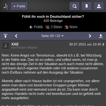
Politik
Bereiche
Fühlt ihr euch in Deutschland sicher?
420 Beiträge
Echtzeit
Diskussionen
Blogs
Videos
Statistiken
Politik
2 Bilder
Mehr
Chat
Wiki
Neuigkeiten
Seite
20
/ 22
meine Rubriken
XAE
30.07.2021 um 10:45
Menschen
Wissenschaft
Politik
Mystery
Kriminalfälle
ehemaliges Mitglied
Spiritualität
Verschwörungen
Technologie
Ufologie
Nein. Keine Angst vor Terrorismus, obwohl ich z.B. bei Würzburg
in der Nähe war. Das ist so selten, und selbst wenn, ist man ja
nicht das einzige Ziel in der Situation auch auch meist nicht alleine,
Natur
Umfragen
Unterhaltung
und kann durch eigenes Handeln oder mit anderen zusammen
weitere Rubriken
noch Einfluss nehmen auf den Ausgang der Situation.
Philosophie
Träume
Orte
Esoterik
Literatur
Abends allein nach Hause laufen ist mir unangenehm, vor allem
wenn man dann von bestimmten Gruppen junger Männer
Astronomie
Helpdesk
Gruppen
Gaming
Filme
angepöbelt wird und niemand sonst da ist. Da kann man durch
eigenes Handeln nicht mehr viel beeinflussen und ist gefühlt weit
Musik
Clash
Verbesserungen
Allmystery
English
mehr ausgeliefert.
Übersichten