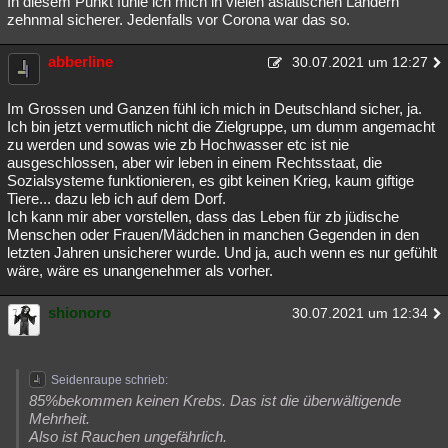
In diesem Punkt fühle ich mich in vielen asiatischen Ländern
zehnmal sicherer. Jedenfalls vor Corona war das so.
Besucht
Teilgenommen
Alle
Neue
Geschlossen
Lesenswert
abberline
Schlüsselwörter
30.07.2021 um 12:27
Im Grossen und Ganzen fühl ich mich in Deutschland sicher, ja.
Ich bin jetzt vermutlich nicht die Zielgruppe, um dumm angemacht
zu werden und sowas wie zb Hochwasser etc ist nie
ausgeschlossen, aber wir leben in einem Rechtsstaat, die
Sozialsysteme funktionieren, es gibt keinen Krieg, kaum giftige
Tiere... dazu leb ich auf dem Dorf.
Ich kann mir aber vorstellen, dass das Leben für zb jüdische
Menschen oder Frauen/Mädchen in manchen Gegenden in den
letzten Jahren unsicherer wurde. Und ja, auch wenn es nur gefühlt
wäre, wäre es unangenehmer als vorher.
shionoro
30.07.2021 um 12:34
Seidenraupe schrieb:
85%bekommen keinen Krebs. Das ist die überwältigende
Mehrheit.
Also ist Rauchen ungefährlich.