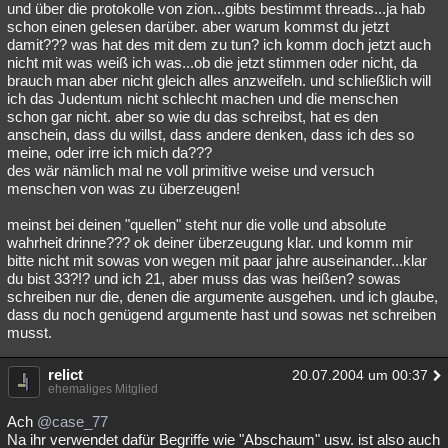
und über die protokolle von zion...gibts bestimmt threads...ja hab
schon einen gelesen darüber. aber warum kommst du jetzt
damit??? was hat des mit dem zu tun? ich komm doch jetzt auch
nicht mit was weiß ich was...ob die jetzt stimmen oder nicht, da
brauch man aber nicht gleich alles anzweifeln. und schließlich will
ich das Judentum nicht schlecht machen und die menschen
schon gar nicht. aber so wie du das schreibst, hat es den
anschein, dass du willst, dass andere denken, dass ich des so
meine, oder irre ich mich da???
des wär nämlich mal ne voll primitive weise und versuch
menschen von was zu überzeugen!
meinst bei deinen "quellen" steht nur die volle und absolute
wahrheit drinne??? ok deiner überzeugung klar. und komm mir
bitte nicht mit sowas von wegen mit paar jahre auseinander...klar
du bist 33?!? und ich 21, aber muss das was heißen? sowas
schreiben nur die, denen die argumente ausgehen. und ich glaube,
dass du noch genügend argumente hast und sowas net schreiben
musst.
relict
20.07.2004 um 00:37
ehemaliges Mitglied
Ach
@case_77
Na ihr verwendet dafür Begriffe wie "Abschaum" usw. ist also auch