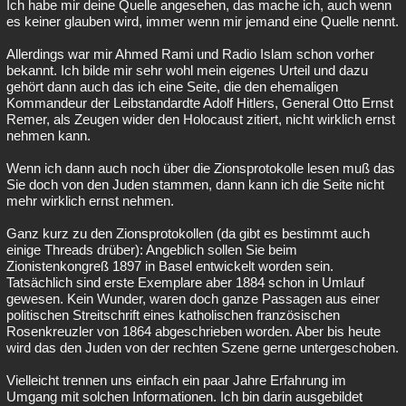
Ich habe mir deine Quelle angesehen, das mache ich, auch wenn
es keiner glauben wird, immer wenn mir jemand eine Quelle nennt.
Allerdings war mir Ahmed Rami und Radio Islam schon vorher
bekannt. Ich bilde mir sehr wohl mein eigenes Urteil und dazu
gehört dann auch das ich eine Seite, die den ehemaligen
Kommandeur der Leibstandardte Adolf Hitlers, General Otto Ernst
Remer, als Zeugen wider den Holocaust zitiert, nicht wirklich ernst
nehmen kann.
Wenn ich dann auch noch über die Zionsprotokolle lesen muß das
Sie doch von den Juden stammen, dann kann ich die Seite nicht
mehr wirklich ernst nehmen.
Ganz kurz zu den Zionsprotokollen (da gibt es bestimmt auch
einige Threads drüber): Angeblich sollen Sie beim
Zionistenkongreß 1897 in Basel entwickelt worden sein.
Tatsächlich sind erste Exemplare aber 1884 schon in Umlauf
gewesen. Kein Wunder, waren doch ganze Passagen aus einer
politischen Streitschrift eines katholischen französischen
Rosenkreuzler von 1864 abgeschrieben worden. Aber bis heute
wird das den Juden von der rechten Szene gerne untergeschoben.
Vielleicht trennen uns einfach ein paar Jahre Erfahrung im
Umgang mit solchen Informationen. Ich bin darin ausgebildet