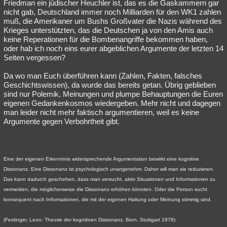
Friedman ein jüdischer Heuchler ist, das es die Gaskammern gar
nicht gab, Deutschland immer noch Milliarden für den WK1 zahlen
muß, die Amerikaner um Bushs Großvater die Nazis während des
Krieges unterstützten, das die Deutschen ja von den Amis auch
keine Reperationen für die Bombenangriffe bekommen haben,
oder hab ich noch eins eurer abgeblichen Argumente der letzten 14
Seiten vergessen?
Da wo man Euch überführen kann (Zahlen, Fakten, falsches
Geschichtswissen), da wurde das bereits getan. Übrig geblieben
sind nur Polemik, Meinungen und plumpe Behauptungen die Euren
eigenen Gedankenkosmos wiedergeben. Mehr nicht und dagegen
man leider nicht mehr faktisch argumentieren, weil es keine
Argumente gegen Verbohrtheit gibt.
Eine der eigenen Erkenntnis widersprechende Argumentation bewirkt eine kognitive
Dissonanz. Eine Dissonanz ist psychologisch unangenehm. Daher will man sie reduzieren.
Das kann dadurch geschehen, dass man versucht, aktiv Situationen und Informationen zu
vermeiden, die möglicherweise die Dissonanz erhöhen könnten. Oder die Person sucht
konsequent nach Informationen, die mit der eigenen Haltung oder Meinung stimmig sind.
(Festinger, Leon: Theorie der kognitiven Dissonanz, Bern, Stuttgart 1978)