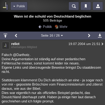
Politik
Bereiche
Wann ist die schuld von Deutschland beglichen
505 Beiträge
Echtzeit
Diskussionen
Blogs
Videos
Statistiken
Politik
Mehr
Chat
Wiki
Neuigkeiten
2
Seite
16
/ 26
meine Rubriken
relict
19.07.2004 um 21:51
Menschen
Wissenschaft
Politik
Mystery
Kriminalfälle
ehemaliges Mitglied
Spiritualität
Verschwörungen
Technologie
Ufologie
Falsch @Darthotz.
Deine Argumentation ist ständig auf einer pedantischen
Fehlersuche meiner, sonst kommt leider nix neues.
Natur
Umfragen
Unterhaltung
Eigene Links und überzeugende Beweise bringst Du staatdessen
weitere Rubriken
nicht.
Philosophie
Träume
Orte
Esoterik
Literatur
Stattdessen klammerst Du Dich akriebisch an eine - ja sogar noch
von mir - gepostete Bröschüre vom Finanzministerium und zitierst
Astronomie
Helpdesk
Gruppen
Gaming
Filme
daraus, wie aus der Bibel.
Dies war eigentlich nur als offizielles Beispiel gedacht, das
Musik
Clash
Verbesserungen
Allmystery
English
Deustchland überhaupt zahlt. Haben ja einige hier laut danach
geschriehen und ich folgte prompt.
Übersichten