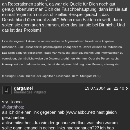
an Reperationen zahlen, da war die Quelle für Dich noch gut
genug. Überführt man Dich der Falschbehauptung, dann ist sie auf
einmal "eigentlich nur als offizielles Beispiel gedacht, das
Deustchland überhaupt zahlt.". Wenn man Fakten einwirft, dann
solten sie eben auch stimmen, aber das tun sie bei Dir nicht. Und
das ist das Problem!
Eine der eigenen Erkenntnis widersprechende Argumentation bewirkt eine kognitive
Dissonanz. Eine Dissonanz ist psychologisch unangenehm. Daher will man sie reduzieren.
Das kann dadurch geschehen, dass man versucht, aktiv Situationen und Informationen zu
vermeiden, die möglicherweise die Dissonanz erhöhen könnten. Oder die Person sucht
konsequent nach Informationen, die mit der eigenen Haltung oder Meinung stimmig sind.
(Festinger, Leon: Theorie der kognitiven Dissonanz, Bern, Stuttgart 1978)
gargamel
19.07.2004 um 22:40
ehemaliges Mitglied
sry...looool...
@darthhotz
als ich dir einen link gegeben hab (www.abbc.net) hast gleich
geschrieben:
antisemitischer....ka wie der genaue wortlaut war. also warum
sollte dann jemand in deinen links nachschauen??? ich hab