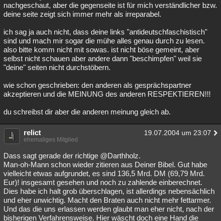
nachgeschaut, aber die gegenseite ist für mich verständlicher bzw.
deine seite zeigt sich immer mehr als irreparabel.
ich sag ja auch nicht, dass deine links "antideutschfaschistisch"
sind und mach mir sogar die mühe alles genau durch zu lesen.
also bitte komm nicht mit sowas. ist nicht böse gemeint, aber
selbst nicht schauen aber andere dann "beschimpfen" weil sie
"deine" seiten nicht durchstöbern.
wie schon geschrieben: den anderen als gesprächspartner
akzeptieren und die MEINUNG des anderen RESPEKTIEREN!!!
du schreibst dir aber die anderen meinung gleich ab.
relict
19.07.2004 um 23:07
ehemaliges Mitglied
Dass sagt gerade der richtige @Darthholz.
Man-oh-Mann schon wieder zitieren aus Deiner Bibel. Gut habe
vielleicht etwas aufgrundet, es sind 136,5 Mrd. DM (69,79 Mrd.
Eur)! insgesamt gesehen und noch zu zahlende einberechnet.
Dies habe ich halt grob überschlagen, ist allerdings nebensächlich
und eher unwichtig. Macht den Braten auch nicht mehr fettarmer.
Und das die uns erlassen werden glaubt man eher nicht, nach der
bisherigen Verfahrensweise. Hier wäscht doch eine Hand die