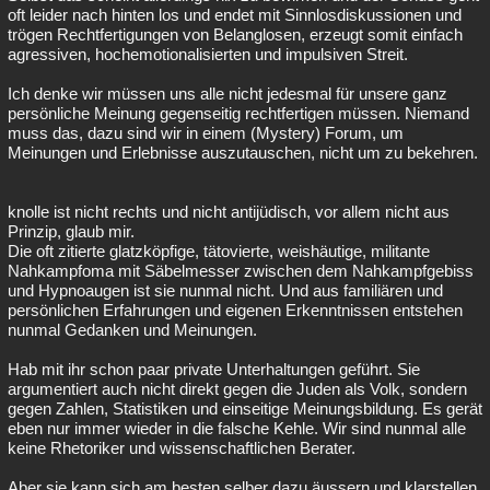
oft leider nach hinten los und endet mit Sinnlosdiskussionen und
trögen Rechtfertigungen von Belanglosen, erzeugt somit einfach
agressiven, hochemotionalisierten und impulsiven Streit.
Ich denke wir müssen uns alle nicht jedesmal für unsere ganz
persönliche Meinung gegenseitig rechtfertigen müssen. Niemand
muss das, dazu sind wir in einem (Mystery) Forum, um
Meinungen und Erlebnisse auszutauschen, nicht um zu bekehren.
knolle ist nicht rechts und nicht antijüdisch, vor allem nicht aus
Prinzip, glaub mir.
Die oft zitierte glatzköpfige, tätovierte, weishäutige, militante
Nahkampfoma mit Säbelmesser zwischen dem Nahkampfgebiss
und Hypnoaugen ist sie nunmal nicht. Und aus familiären und
persönlichen Erfahrungen und eigenen Erkenntnissen entstehen
nunmal Gedanken und Meinungen.
Hab mit ihr schon paar private Unterhaltungen geführt. Sie
argumentiert auch nicht direkt gegen die Juden als Volk, sondern
gegen Zahlen, Statistiken und einseitige Meinungsbildung. Es gerät
eben nur immer wieder in die falsche Kehle. Wir sind nunmal alle
keine Rhetoriker und wissenschaftlichen Berater.
Aber sie kann sich am besten selber dazu äussern und klarstellen,