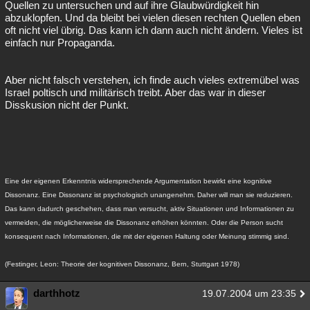
Quellen zu untersuchen und auf ihre Glaubwürdigkeit hin
abzuklopfen. Und da bleibt bei vielen diesen rechten Quellen eben
oft nicht viel übrig. Das kann ich dann auch nicht ändern. Vieles ist
einfach nur Propaganda.
Aber nicht falsch verstehen, ich finde auch vieles extremübel was
Israel poltisch und militärisch treibt. Aber das war in dieser
Disskusion nicht der Punkt.
Eine der eigenen Erkenntnis widersprechende Argumentation bewirkt eine kognitive
Dissonanz. Eine Dissonanz ist psychologisch unangenehm. Daher will man sie reduzieren.
Das kann dadurch geschehen, dass man versucht, aktiv Situationen und Informationen zu
vermeiden, die möglicherweise die Dissonanz erhöhen könnten. Oder die Person sucht
konsequent nach Informationen, die mit der eigenen Haltung oder Meinung stimmig sind.
(Festinger, Leon: Theorie der kognitiven Dissonanz, Bern, Stuttgart 1978)
darthhotz
19.07.2004 um 23:35