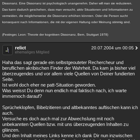
Dissonanz. Eine Dissonanz ist psychologisch unangenehm. Daher will man sie reduzieren.
Das kann dadurch geschehen, dass man versucht, aktiv Situationen und Informationen zu
vermeiden, die möglicherweise die Dissonanz erhöhen könnten. Oder die Person sucht
konsequent nach Informationen, die mit der eigenen Haltung oder Meinung stimmig sind.
(Festinger, Leon: Theorie der kognitiven Dissonanz, Bern, Stuttgart 1978)
relict
20.07.2004 um 00:05
ehemaliges Mitglied
Haha das sagt gerade ein selbstgeouteter Rechercheur und
beruflichen akribischen Finder der Wahrheit. Da kam ja bisher viel
überzeugendes und vor allem viele Quellen von Deiner fundierten
Seite.
Ist wohl doch eher ne patt-Situation geworden.
Was weisst Du denn nun endlich mal faktisch nach, ich warte
immernoch darauf?
Sprücheklopfen, Bibelzitieren und altbekanntes auftischen kann ich
auch.
Versuche es doch auch mal zur Abwechslung mit noch
unbekannten Quellen bzw. mit uns überzeugenden Inhalten zu
glänzen.
Und den Inhalt meines Links kenne ich dank Dir nun inzwischen