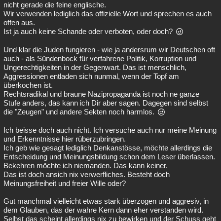
nicht gerade die feine englische.
Wir verwenden lediglich das offizielle Wort und sprechen es auch
offen aus.
Ist ja auch keine Schande oder verboten, oder doch?
Und klar die Juden fungieren - wie ja andersrum wir Deutschen oft
auch - als Sündenbock für verfahrene Politik, Korruption und
Ungerechtigkeiten in der Gegenwart. Das ist menschlich,
Aggressionen entladen sich nunmal, wenn der Topf am
überkochen ist.
Rechtsradikal und braune Nazipropaganda ist noch ne ganze
Stufe anders, das kann ich Dir aber sagen. Dagegen sind selbst
die "Zeugen" und andere Sekten noch harmlos.
Ich beisse doch auch nicht. Ich versuche auch nur meine Meinung
und Erkenntnisse hier rüberzubringen.
Ich geb wie gesagt lediglich Denkanstösse, möchte allerdings die
Entscheidung und Meinungsbildung schon dem Leser überlassen.
Bekehren möchte ich niemanden. Das kann keiner.
Das ist doch ansich nix verwerfliches. Besteht doch
Meinungsfreiheit und freier Wille oder?
Gut manchmal vielleicht etwas stark überzogen und aggresiv, in
dem Glauben, das der wahre Kern dann eher verstanden wird.
Selbst das scheint allerdings nix zu bewirken und der Schuss geht