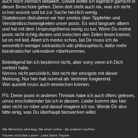
auch noch ziemlich detailiert. Soweit wollte ich eigenlich garnicht in
dieser Broschüre gehen. Denn dort steht auch nix, was ich nicht
schon wusste und tut zur Sache herzlich wenig.
Stattdessen diskutieren wir hier sinnlos über Tippfehler und
Verständisschwierigkeiten unser posts. Es wird langsam albern
und hat mit dem Ursprungsthema wenig zu tun. Wenn Du meine
posts nicht richtig deuten und zwischen den Zeilen lesen kannst,
tut es mit leid. Abert ich merke schon, bei Dir muss ich da
wesentlich weniger sarkastisch udn philosophisch, dafür mehr
bürokratischer unkreativer rüberkommen.
Beleidigend bin ich bestimmt nicht, aber sorry wenn ich Dich
verletzt habe.
Nimms nicht persönlich, bist nicht der einzigste mit dieser
Meinung. Nur hier halt nunmal als Vertreter fungierend.
Wer austeilt muss auch einstecken können.
PS: Deine posts in anderen Threads habe ich auch öfters gelesen,
umso erschütternder bin ich in diesem. Leider kommt das hier
aber nicht so rüber und darauf reagiere ich nur. Werde Dir also
bitte einig, was Du überhaupt bezwecken willst.
Alle Menschen sind klug: Die einen vorher - die anderen nachher.
Träume nicht Dein Leben - Lebe Deine Träume