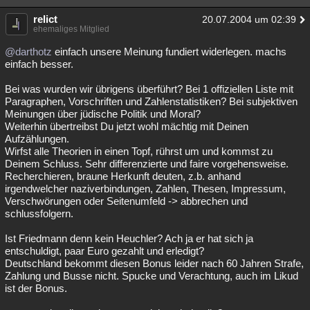
relict
20.07.2004 um 02:39
ehemaliges Mitglied
@darthotz
einfach unsere Meinung fundiert widerlegen. machs
einfach besser.
Bei was wurden wir übrigens überführt? Bei 1 offiziellen Liste mit
Paragraphen, Vorschriften und Zahlenstatistiken? Bei subjektiven
Meinungen über jüdische Politik und Moral?
Weiterhin übertreibst Du jetzt wohl mächtig mit Deinen
Aufzählungen.
Wirfst alle Theorien in einen Topf, rührst um und kommst zu
Deinem Schluss. Sehr differenzierte und faire vorgehensweise.
Recherchieren, braune Herkunft deuten, z.b. anhand
irgendwelcher naziverbindungen, Zahlen, Thesen, Impressum,
Verschwörungen oder Seitenumfeld -> abbrechen und
schlussfolgern.
Ist Friedmann denn kein Heuchler? Ach ja er hat sich ja
entschuldigt, paar Euro gezahlt und erledigt?
Deutschland bekommt diesen Bonus leider nach 60 Jahren Strafe,
Zahlung und Busse nicht. Spucke und Verachtung, auch im Likud
ist der Bonus.