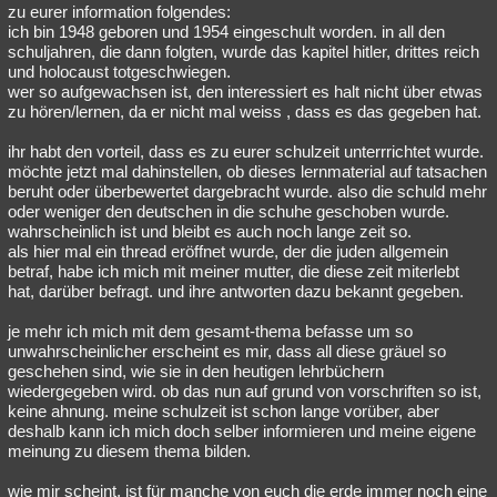
zu eurer information folgendes:
ich bin 1948 geboren und 1954 eingeschult worden. in all den
schuljahren, die dann folgten, wurde das kapitel hitler, drittes reich
und holocaust totgeschwiegen.
wer so aufgewachsen ist, den interessiert es halt nicht über etwas
zu hören/lernen, da er nicht mal weiss , dass es das gegeben hat.
ihr habt den vorteil, dass es zu eurer schulzeit unterrrichtet wurde.
möchte jetzt mal dahinstellen, ob dieses lernmaterial auf tatsachen
beruht oder überbewertet dargebracht wurde. also die schuld mehr
oder weniger den deutschen in die schuhe geschoben wurde.
wahrscheinlich ist und bleibt es auch noch lange zeit so.
als hier mal ein thread eröffnet wurde, der die juden allgemein
betraf, habe ich mich mit meiner mutter, die diese zeit miterlebt
hat, darüber befragt. und ihre antworten dazu bekannt gegeben.
je mehr ich mich mit dem gesamt-thema befasse um so
unwahrscheinlicher erscheint es mir, dass all diese gräuel so
geschehen sind, wie sie in den heutigen lehrbüchern
wiedergegeben wird. ob das nun auf grund von vorschriften so ist,
keine ahnung. meine schulzeit ist schon lange vorüber, aber
deshalb kann ich mich doch selber informieren und meine eigene
meinung zu diesem thema bilden.
wie mir scheint, ist für manche von euch die erde immer noch eine