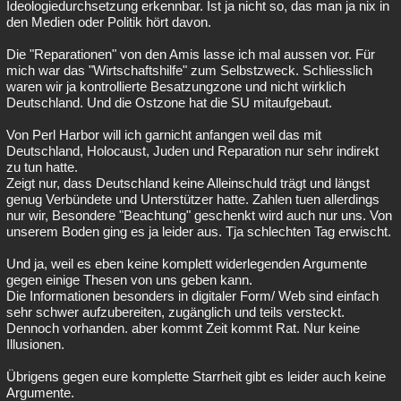
Ideologiedurchsetzung erkennbar. Ist ja nicht so, das man ja nix in
den Medien oder Politik hört davon.
Die "Reparationen" von den Amis lasse ich mal aussen vor. Für
mich war das "Wirtschaftshilfe" zum Selbstzweck. Schliesslich
waren wir ja kontrollierte Besatzungzone und nicht wirklich
Deutschland. Und die Ostzone hat die SU mitaufgebaut.
Von Perl Harbor will ich garnicht anfangen weil das mit
Deutschland, Holocaust, Juden und Reparation nur sehr indirekt
zu tun hatte.
Zeigt nur, dass Deutschland keine Alleinschuld trägt und längst
genug Verbündete und Unterstützer hatte. Zahlen tuen allerdings
nur wir, Besondere "Beachtung" geschenkt wird auch nur uns. Von
unserem Boden ging es ja leider aus. Tja schlechten Tag erwischt.
Und ja, weil es eben keine komplett widerlegenden Argumente
gegen einige Thesen von uns geben kann.
Die Informationen besonders in digitaler Form/ Web sind einfach
sehr schwer aufzubereiten, zugänglich und teils versteckt.
Dennoch vorhanden. aber kommt Zeit kommt Rat. Nur keine
Illusionen.
Übrigens gegen eure komplette Starrheit gibt es leider auch keine
Argumente.