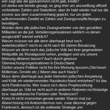
wer sagt das die gaskammern nicht gab, knolle?
ich denke wie bereits gesagt, es ging eher um anzweiflung offiziell
verbreiteter Zahlen und Statistiken. aber ihr habt wieder mal nur die
essenz aus dem zusammenhang gepickt, nur um jeden
aufkommenden Zweifel an Zahlen und Zwangsverpflichtungen zu
beseitigen.
Wurden denn alle jüdischen Zwangsarbeiter von den gezahlten
Milliarden an die jüd. Verteilerorganisationen wirklich vo denen
ausgezahlt? wieviel wirklich?
Warum müssen wir alle denn überhaupt heut noch
weiterbezahlen? reicht es nicht nach 60 Jahren Besatzung.
Müssen wir denn noch das jüdische Volk bei ihrer gegenwärten
Weltpolitik als Moralapostel sehen, predigen und uns unsere
Meinung diktieren lassen? Auch durch gewisse
Überwachungsorganisationen in Deutschland.
Dürfen unsere Politiker nicht frei ihre Meinung äussern.(Stichwort:
Mölleman, Gmelin etc.) Waren das auch Nazis?
Muss denn überhaupt aus jeder kleinsten jüdischen Anspielung
und Kritik ein wiedervereintes Nazideutschland entstehen? Ist das
nicht Panikmache. Wer masst sich diese Prophezeihung
überhaupt an. Gibt es nicht auch in anderen Nationen rechtslastige
bzw. republikanische Parteien oder Tendenzen?
Kreischt nicht momentan gerade wieder Sharon mal zur
Abwechslung mit Antisemitismus rum, zwar diesmal gegen
Frankreich, dennoch ist die weltweite Strategie unn