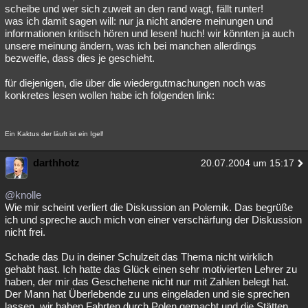
scheibe und wer sich zuweit an den rand wagt, fällt runter!
was ich damit sagen will: nur ja nicht andere meinungen und
informationen kritisch hören und lesen! huch! wir könnten ja auch
unsere meinung ändern, was ich bei manchen allerdings
bezweifle, dass dies je geschieht.
für diejenigen, die über die wiedergutmachungen noch was
konkretes lesen wollen habe ich folgenden link:
Ein Kaktus der läuft ist ein Igel!
darthhotz
20.07.2004 um 15:17
@knolle
Wie mir scheint verliert die Diskussion an Polemik. Das begrüße
ich und spreche auch mich von einer verschärfung der Diskussion
nicht frei.
Schade das Du in deiner Schulzeit das Thema nicht wirklich
gehabt hast. Ich hatte das Glück einen sehr motivierten Lehrer zu
haben, der mir das Geschehene nicht nur mit Zahlen belegt hat.
Der Mann hat Überlebende zu uns eingeladen und sie sprechen
lassen, wir haben Fahrten durch Polen gemacht und die Stätten