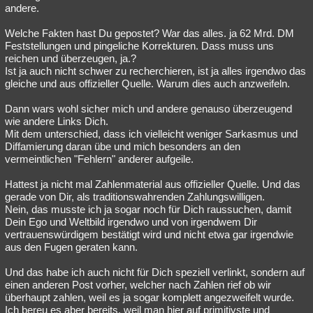
andere.
Welche Fakten hast Du gepostet? War das alles. ja 62 Mrd. DM
Feststellungen und pingeliche Korrekturen. Dass muss uns
reichen und überzeugen, ja.?
Ist ja auch nicht schwer zu recherchieren, ist ja alles irgendwo das
gleiche und aus offizieller Quelle. Warum dies auch anzweifeln.
Dann wars wohl sicher mich und andere genauso überzeugend
wie andere Links Dich.
Mit dem unterschied, dass ich vielleicht weniger Sarkasmus und
Diffamierung daran übe und mich besonders an den
vermeintlichen "Fehlern" anderer aufgeile.
Hattest ja nicht mal Zahlenmaterial aus offizieller Quelle. Und das
gerade von Dir, als traditionswahrenden Zahlungswilligen.
Nein, das musste ich ja sogar noch für Dich raussuchen, damit
Dein Ego und Weltbild irgendwo und von irgendwem Dir
vertrauenswürdigem bestätigt wird und nicht etwa gar irgendwie
aus den Fugen geraten kann.
Und das habe ich auch nicht für Dich speziell verlinkt, sondern auf
einen anderen Post vorher, welcher nach Zahlen rief ob wir
überhaupt zahlen, weil es ja sogar komplett angezweifelt wurde.
Ich bereu es aber bereits, weil man hier auf primitivste und