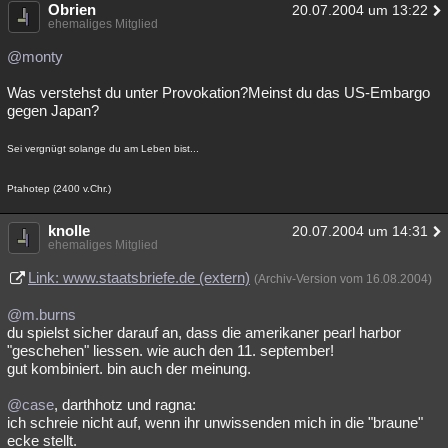
Obrien
20.07.2004 um 13:22
ehemaliges Mitglied
@monty
Was verstehst du unter Provokation?Meinst du das US-Embargo
gegen Japan?
Sei vergnügt solange du am Leben bist...
Ptahotep (2400 v.Chr.)
knolle
20.07.2004 um 14:31
ehemaliges Mitglied
Link: www.staatsbriefe.de (extern)
(Archiv-Version vom 16.08.2004)
@m.burns
du spielst sicher darauf an, dass die amerikaner pearl harbor
"geschehen" liessen. wie auch den 11. september!
gut kombiniert. bin auch der meinung.
@case
, darthhotz und ragna:
ich schreie nicht auf, wenn ihr unwissenden mich in die "braune"
ecke stellt.