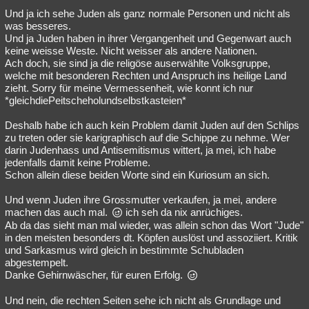
Und ja ich sehe Juden als ganz normale Personen und nicht als
Besucht
Teilgenommen
Alle
Neue
Geschlossen
was besseres.
Und ja Juden haben in ihrer Vergangenheit und Gegenwart auch
Lesenswert
Schlüsselwörter
keine weisse Weste. Nicht weisser als andere Nationen.
Ach doch, sie sind ja die religöse auserwählte Volksgruppe,
welche mit besonderen Rechten und Anspruch ins heilige Land
zieht. Sorry für meine Vermessenheit, wie konnt ich nur
*gleichdiePeitscheholundselbstkasteien*
Deshalb habe ich auch kein Problem damit Juden auf den Schlips
zu treten oder sie karigraphisch auf die Schippe zu nehme. Wer
darin Judenhass und Antisemitismus wittert, ja mei, ich habe
jedenfalls damit keine Probleme.
Schon allein diese beiden Worte sind ein Kuriosum an sich.
Und wenn Juden ihre Grossmutter verkaufen, ja mei, andere
machen das auch mal.
ich seh da nix anrüchiges.
Ab da das sieht man mal wieder, was allein schon das Wort "Jude"
in den meisten besonders dt. Köpfen auslöst und assoziiert. Kritik
und Sarkasmus wird gleich in bestimmte Schubladen
abgestempelt.
Danke Gehirnwäscher, für euren Erfolg.
Und nein, die rechten Seiten sehe ich nicht als Grundlage und