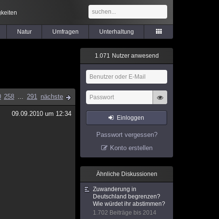
keiten
Natur
Umfragen
Unterhaltung
1
.
0
7
1
Nutzer anwesend
0
258
...
291
nächste
09.09.2010 um 12:34
Einloggen
Passwort vergessen?
Konto erstellen
Ähnliche Diskussionen
Zuwanderung in
Deutschland begrenzen?
Wie würdet ihr abstimmen?
1.702 Beiträge bis 2014