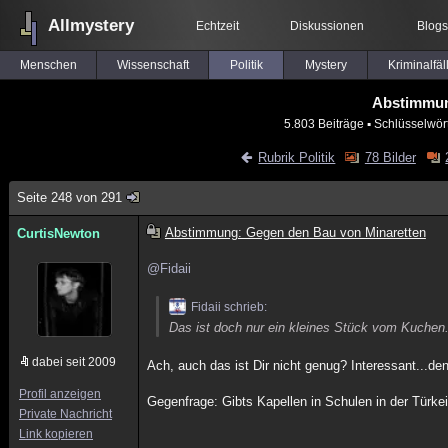
Allmystery
Echtzeit
Diskussionen
Blogs
Menschen
Wissenschaft
Politik
Mystery
Kriminalfäl
Abstimmun
5.803 Beiträge
▪ Schlüsselwör
Rubrik Politik
78 Bilder
Seite 248 von 291
Abstimmung: Gegen den Bau von Minaretten
CurtisNewton
@Fidaii
Fidaii schrieb:
Das ist doch nur ein kleines Stück vom Kuchen
dabei seit 2009
Ach, auch das ist Dir nicht genug? Interessant...de
Profil anzeigen
Gegenfrage: Gibts Kapellen in Schulen in der Türk
Private Nachricht
Link kopieren