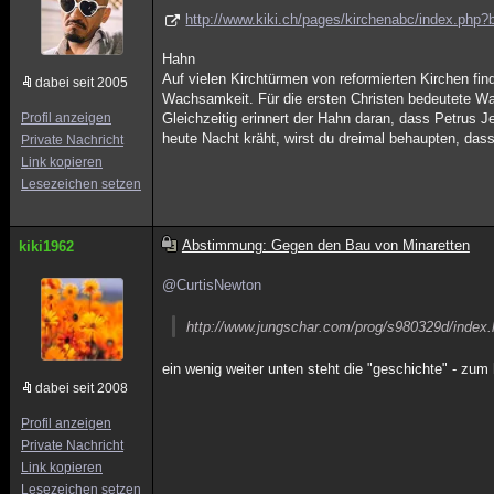
http://www.kiki.ch/pages/kirchenabc/index.php
Hahn
Auf vielen Kirchtürmen von reformierten Kirchen fin
dabei seit 2005
Wachsamkeit. Für die ersten Christen bedeutete Wa
Profil anzeigen
Gleichzeitig erinnert der Hahn daran, dass Petrus
heute Nacht kräht, wirst du dreimal behaupten, da
Private Nachricht
Link kopieren
Lesezeichen setzen
Abstimmung: Gegen den Bau von Minaretten
kiki1962
@CurtisNewton
http://www.jungschar.com/prog/s980329d/index
ein wenig weiter unten steht die "geschichte" - zum 
dabei seit 2008
Profil anzeigen
Private Nachricht
Link kopieren
Lesezeichen setzen