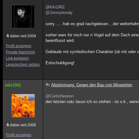
@kiki1962
@Jimmybondy
sorry.......hab es grad nachgelesen....der wetterhahn
vorher wars für mich nur n Vogel auf dem Dach einer
dabei seit 2009
beeinflusst wird:
Profil anzeigen
Gebäude mit symbolischen Charakter (ob mit oder o
Private Nachricht
Link kopieren
Entschuldigung!
Lesezeichen setzen
Abstimmung: Gegen den Bau von Minaretten
kiki1962
@CurtisNewton
den letzten satz lasse ich so stehen - ist o.k., wen
dabei seit 2008
Profil anzeigen