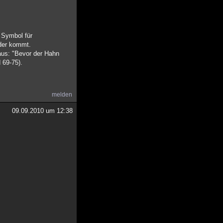
n Symbol für
eder kommt.
aus: "Bevor der Hahn
 69-75).
melden
09.09.2010 um 12:38