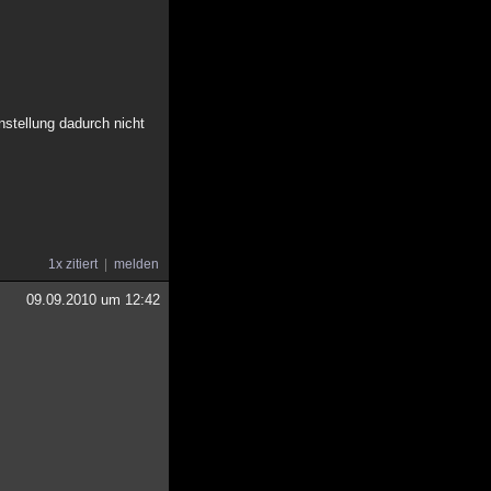
nstellung dadurch nicht
1x zitiert
melden
09.09.2010 um 12:42