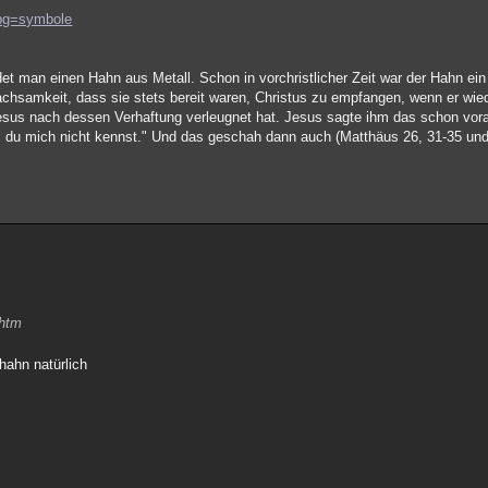
?bg=symbole
det man einen Hahn aus Metall. Schon in vorchristlicher Zeit war der Hahn ei
chsamkeit, dass sie stets bereit waren, Christus zu empfangen, wenn er wi
 Jesus nach dessen Verhaftung verleugnet hat. Jesus sagte ihm das schon vor
ss du mich nicht kennst." Und das geschah dann auch (Matthäus 26, 31-35 und
.htm
hahn natürlich