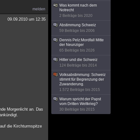
Was kommt nach dem
melden
Notrecht
2 Beiträge bis 2020
09.09.2010 um 12:35
Abstimmung Schweiz
59 Beiträge bis 2006
Dennis Pelz:Mordfall Mitte
der Neunziger
65 Beiträge bis 2026
Hitler und die Schweiz
124 Beiträge bis 2014
Volksabstimmung: Schweiz
stimmt für Begrenzung der
Zuwanderung.
1.572 Beiträge bis 2015
Warum spricht der Papst
vom Dritten Weltkrieg?
ende Morgenlicht an. Das
30 Beiträge bis 2015
 ankündigt.
auf die Kirchturmspitze