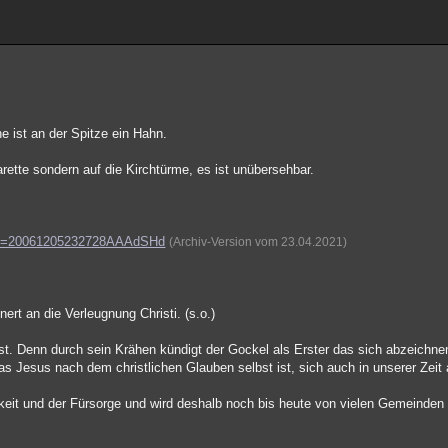
he ist an der Spitze ein Hahn.
ette sondern auf die Kirchtürme, es ist unübersehbar.
?qid=20061205232728AAAdSHd
(Archiv-Version vom 23.04.2021)
nert an die Verleugnung Christi. (s.o.)
bst. Denn durch sein Krähen kündigt der Gockel als Erster das sich abzeichn
das Jesus nach dem christlichen Glauben selbst ist, sich auch in unserer Zeit
eit und der Fürsorge und wird deshalb noch bis heute von vielen Gemeinden 