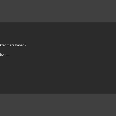
akter mehr haben?
en....