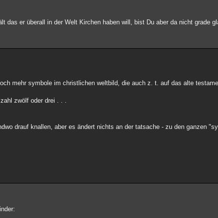
t das er überall in der Welt Kirchen haben will, bist Du aber da nicht grade g
 noch mehr symbole im christlichen weltbild, die auch z. t. auf das alte testa
ahl zwölf oder drei . . .
dwo drauf knallen, aber es ändert nichts an der tatsache - zu den ganzen "sy
inder: