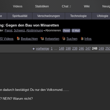
Videos
Statistiken
Chat
Wiki
Neuig
2
le
Spiritualität
Verschwörungen
Technologie
Ufologie
g: Gegen den Bau von Minaretten
ter:
Papst
,
Schweiz
,
Abstimmung
▪ Abonnieren:
Feed
E-Mail
20 Videos
Beobachten
Antworten
Suchen
Infos
vorherige
1
...
148
198
238
246
247
248
249
25
.
nn dadurch bestätigst Du nur den Volksmund.......
ei? NEIN? Warum nicht?