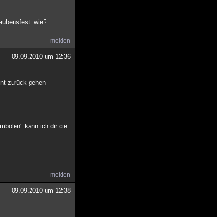
laubensfest, wie?
melden
09.09.2010 um 12:36
ment zurück gehen
mbolen" kann ich dir die
melden
09.09.2010 um 12:38