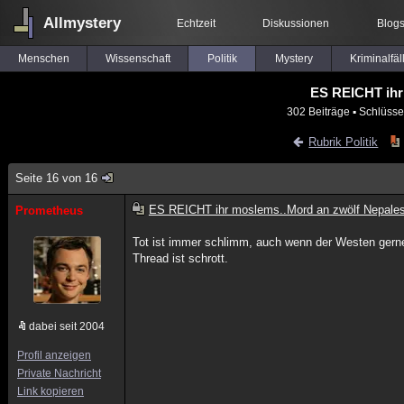
Allmystery
Echtzeit
Diskussionen
Blog
Menschen
Wissenschaft
Politik
Mystery
Kriminalfäl
ES REICHT ihr 
302 Beiträge
▪ Schlüsse
Rubrik Politik
Seite 16 von 16
ES REICHT ihr moslems..Mord an zwölf Nepales
Prometheus
Tot ist immer schlimm, auch wenn der Westen gerne I
Thread ist schrott.
dabei seit 2004
Profil anzeigen
Private Nachricht
Link kopieren