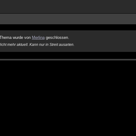
Thema wurde von
Merlina
geschlossen.
icht mehr aktuell. Kann nur in Streit ausarten.