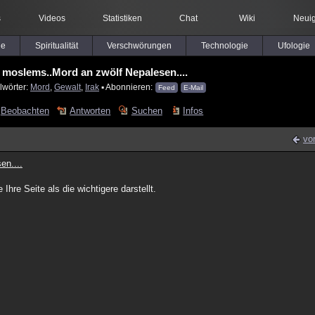
s
Videos
Statistiken
Chat
Wiki
Neuig
le
Spiritualität
Verschwörungen
Technologie
Ufologie
moslems..Mord an zwölf Nepalesen....
lwörter:
Mord
,
Gewalt
,
Irak
▪ Abonnieren:
Feed
E-Mail
Beobachten
Antworten
Suchen
Infos
vo
en....
hre Seite als die wichtigere darstellt.