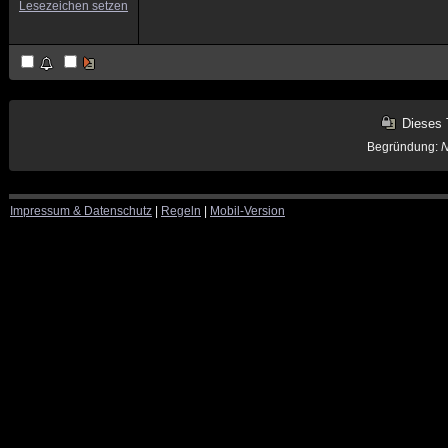
Lesezeichen setzen
Dieses 
Begründung:
N
Impressum & Datenschutz
|
Regeln
|
Mobil-Version