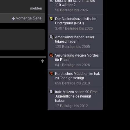
Musstet ihr schon mal die
110 wählen?
melden
50 Beiträge bis 2026
vorherige Seite
Der Nationalsozialistische
Untergrund (NSU)
3.407 Beiträge bis 2026
Amerikaner haben Iraker
totgeschlagen
125 Beiträge bis 2005
Verurteilung wegen Mordes
für Raser
641 Beiträge bis 2026
Kurdisches Mädchen im Irak
zu Tode gesteinigt
659 Beiträge bis 2010
Irak: Milizen sollen 90 Emo-
Jugendliche gesteinigt
haben
17 Beiträge bis 2012