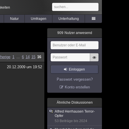
keiten
Natur
Umfragen
Unterhaltung
9
0
9
Nutzer anwesend
rherige
1
...
6
14
15
16
20.12.2009 um 19:52
Einloggen
Passwort vergessen?
Konto erstellen
Ähnliche Diskussionen
Alfred Herrhausen Terror-
Opfer
53 Beiträge bis 2024