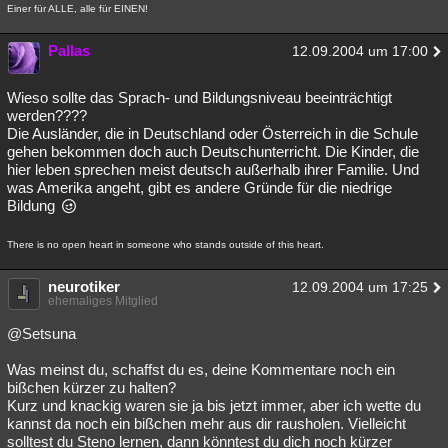
Einer für ALLE, alle für EINEN!
Besucht
Teilgenommen
Alle
Neue
Geschlossen
Pallas
12.09.2004 um 17:00
Lesenswert
Schlüsselwörter
Wieso sollte das Sprach- und Bildungsniveau beeinträchtigt
werden????
Die Ausländer, die in Deutschland oder Österreich in die Schule
gehen bekommen doch auch Deutschunterricht. Die Kinder, die
hier leben sprechen meist deutsch außerhalb ihrer Familie. Und
was Amerika angeht, gibt es andere Gründe für die niedrige
Bildung
There is no open heart in someone who stands outside of this heart.
neurotiker
12.09.2004 um 17:25
ehemaliges Mitglied
@Setsuna
Was meinst du, schaffst du es, deine Kommentare noch ein
bißchen kürzer zu halten?
Kurz und knackig waren sie ja bis jetzt immer, aber ich wette du
kannst da noch ein bißchen mehr aus dir rausholen. Vielleicht
solltest du Steno lernen, dann könntest du dich noch kürzer