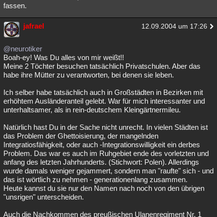
fassen.
jafrael
12.09.2004 um 17:26
@neurotiker
Boah-ey! Was Du alles von mir weißt!!
Meine 2 Töchter besuchen tatsächlich Privatschulen. Aber das
habe ihre Mütter zu verantworten, bei denen sie leben.
Ich selber habe tatsächlich auch in Großstädten in Bezirken mit
erhöhtem Ausländeranteil gelebt. War für mich interessanter und
unterhaltsamer, als in rein-deutschem Kleingärtnermileu.
Natürlich hast Du in der Sache nicht unrecht. In vielen Städten ist
das Problem der Ghettoisierung, der mangelnden
Integratiosfähigkeit, oder auch -Integrationswilligkeit ein derbes
Problem. Das war es auch im Ruhgebiet ende des vorletzten und
anfang des letzten Jahrhunderts. (Stichwort: Polen). Allerdings
wurde damals weniger gejammert, sondern man "raufte" sich - und
das ist wörtlich zu nehmen - generationenlang zusammen.
Heute kannst du sie nur den Namen nach noch von den übrigen
"unsrigen" unterscheiden.
Auch die Nachkommen des preußischen Ulanenregiment Nr. 1