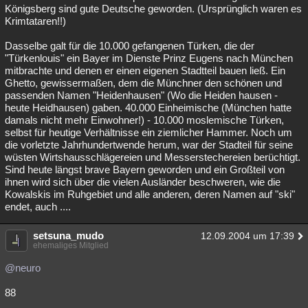
Königsberg sind gute Deutsche geworden. (Ursprünglich waren es
Krimtataren!!)
Dasselbe galt für die 10.000 gefangenen Türken, die der
"Türkenlouis" ein Bayer im Dienste Prinz Eugens nach München
mitbrachte und denen er einen eigenen Stadtteil bauen ließ. Ein
Ghetto, gewissermaßen, dem die Münchner den schönen und
passenden Namen "Heidenhausen" (Wo die Heiden hausen -
heute Heidhausen) gaben. 40.000 Einheimische (München hatte
damals nicht mehr Einwohner!) - 10.000 moslemische Türken,
selbst für heutige Verhältnisse ein ziemlicher Hammer. Noch um
die vorletzte Jahrhundertwende herum, war der Stadteil für seine
wüsten Wirtshausschlägereien und Messerstechereien berüchtigt.
Sind heute längst brave Bayern geworden und ein Großteil von
ihnen wird sich über die vielen Ausländer beschweren, wie die
Kowalskis im Ruhgebiet und alle anderen, deren Namen auf "ski"
endet, auch ....
setsuna_mudo
12.09.2004 um 17:39
ehemaliges Mitglied
@neuro
88