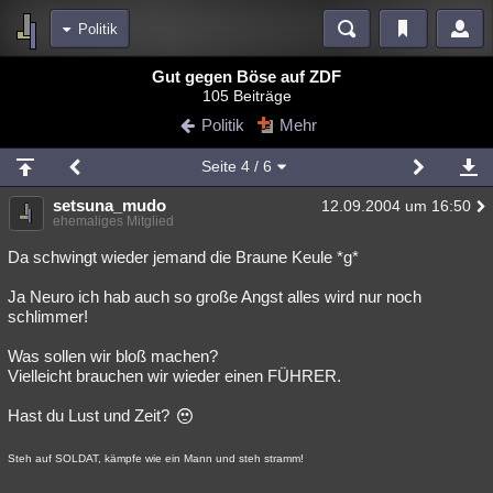
Politik
Bereiche
Gut gegen Böse auf ZDF
105 Beiträge
Echtzeit
Diskussionen
Blogs
Videos
Statistiken
Politik
Mehr
Chat
Wiki
Neuigkeiten
2
Seite
4
/ 6
meine Rubriken
setsuna_mudo
12.09.2004 um 16:50
Menschen
Wissenschaft
Politik
Mystery
Kriminalfälle
ehemaliges Mitglied
Spiritualität
Verschwörungen
Technologie
Ufologie
Da schwingt wieder jemand die Braune Keule *g*
Ja Neuro ich hab auch so große Angst alles wird nur noch
Natur
Umfragen
Unterhaltung
schlimmer!
weitere Rubriken
Was sollen wir bloß machen?
Philosophie
Träume
Orte
Esoterik
Literatur
Vielleicht brauchen wir wieder einen FÜHRER.
Astronomie
Helpdesk
Gruppen
Gaming
Filme
Hast du Lust und Zeit?
Musik
Clash
Verbesserungen
Allmystery
English
Steh auf SOLDAT, kämpfe wie ein Mann und steh stramm!
Übersichten