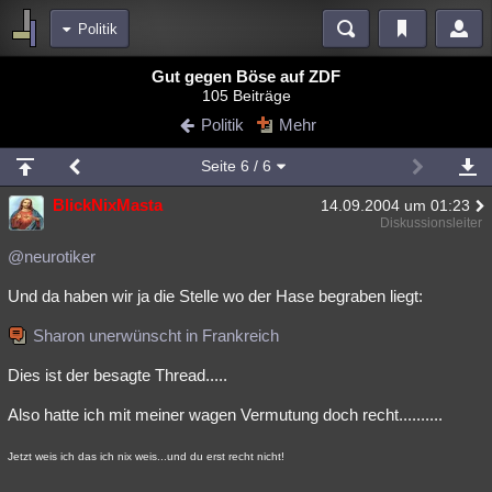
Politik
Bereiche
Gut gegen Böse auf ZDF
105 Beiträge
Echtzeit
Diskussionen
Blogs
Videos
Statistiken
Politik
Mehr
Chat
Wiki
Neuigkeiten
2
Seite
6
/ 6
meine Rubriken
BlickNixMasta
14.09.2004 um 01:23
Menschen
Wissenschaft
Politik
Mystery
Kriminalfälle
Diskussionsleiter
Spiritualität
Verschwörungen
Technologie
Ufologie
@neurotiker
Und da haben wir ja die Stelle wo der Hase begraben liegt:
Natur
Umfragen
Unterhaltung
weitere Rubriken
Sharon unerwünscht in Frankreich
Philosophie
Träume
Orte
Esoterik
Literatur
Dies ist der besagte Thread.....
Astronomie
Helpdesk
Gruppen
Gaming
Filme
Also hatte ich mit meiner wagen Vermutung doch recht..........
Musik
Clash
Verbesserungen
Allmystery
English
Jetzt weis ich das ich nix weis...und du erst recht nicht!
Übersichten