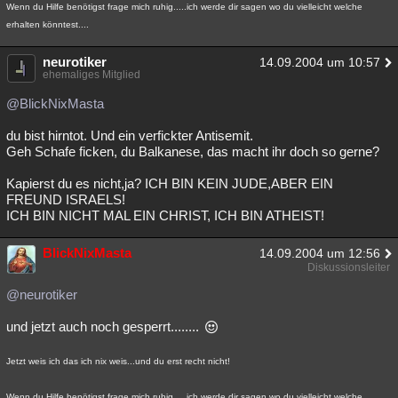
Wenn du Hilfe benötigst frage mich ruhig.....ich werde dir sagen wo du vielleicht welche
Besucht
Teilgenommen
Alle
Neue
Geschlossen
erhalten könntest....
Lesenswert
Schlüsselwörter
neurotiker
14.09.2004 um 10:57
ehemaliges Mitglied
@BlickNixMasta
du bist hirntot. Und ein verfickter Antisemit.
Geh Schafe ficken, du Balkanese, das macht ihr doch so gerne?
Kapierst du es nicht,ja? ICH BIN KEIN JUDE,ABER EIN
FREUND ISRAELS!
ICH BIN NICHT MAL EIN CHRIST, ICH BIN ATHEIST!
BlickNixMasta
14.09.2004 um 12:56
Diskussionsleiter
@neurotiker
und jetzt auch noch gesperrt........
Jetzt weis ich das ich nix weis...und du erst recht nicht!
Wenn du Hilfe benötigst frage mich ruhig.....ich werde dir sagen wo du vielleicht welche