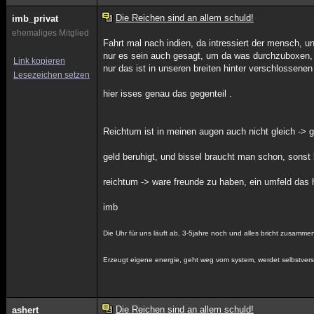
Die Reichen sind an allem schuld!
imb_privat
ehemaliges Mitglied
Fahrt mal nach indien, da intressiert der mensch, un
nur es sein auch gesagt, um da was durchzuboxen, 
Link kopieren
nur das ist in unseren breiten hinter verschlossenen
Lesezeichen setzen
hier isses genau das gegenteil .
Reichtum ist in meinen augen auch nicht gleich -> g
geld beruhigt, und bissel braucht man schon, sonst
reichtum -> ware freunde zu haben, ein umfeld das 
imb
Die Uhr für uns läuft ab, 3-5jahre noch und alles bricht zusamme
Erzeugt eigene energie, geht weg vom system, werdet selbstvers
Die Reichen sind an allem schuld!
ashert