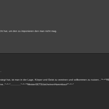
icht hat, um den zu imponieren den man nicht mag.
..
 besiegt hat, ist man in der Lage, Körper und Geist zu vereinen und vollkommen zu nutzen...°*~
ene..°~*~°..............°~*~°*MeisterSETSUsicheinenHarembaut*°~*~°