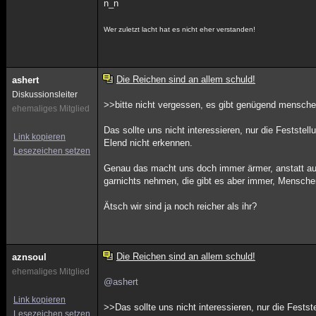
n_n
Wer zuletzt lacht hat es nicht eher verstanden!
Die Reichen sind an allem schuld!
ashert
Diskussionsleiter
>>bitte nicht vergessen, es gibt genügend menschen
ehemaliges Mitglied
Das sollte uns nicht interessieren, nur die Festste
Link kopieren
Elend nicht erkennen.
Lesezeichen setzen
Genau das macht uns doch immer ärmer, anstatt auf
garnichts nehmen, die gibt es aber immer, Mensche
Ätsch wir sind ja noch reicher als ihr?
Die Reichen sind an allem schuld!
aznsoul
ehemaliges Mitglied
@ashert
Link kopieren
>>Das sollte uns nicht interessieren, nur die Fests
Lesezeichen setzen