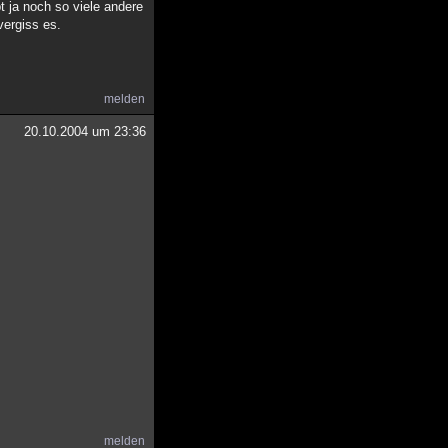
t ja noch so viele andere
vergiss es.
melden
20.10.2004 um 23:36
melden