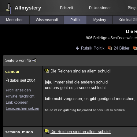
Allmystery
Echtzeit
Diskussionen
Blog
Menschen
Wissenschaft
Politik
Mystery
Kriminalfäl
Die R
906 Beiträge
▪ Schlüsselwörter
Rubrik Politik
24 Bilder
Seite 5 von 46
Die Reichen sind an allem schuld!
camuur
dabei seit 2004
jaja. immer sind die anderen schuld
und uns geht es ja soooo schlecht.
Profil anzeigen
Private Nachricht
bitte nicht vergessen, es gibt genügend menschen, f
Link kopieren
Lesezeichen setzen
heute ist ein guter tag für jemand anders, um zu sterben...
Die Reichen sind an allem schuld!
setsuna_mudo