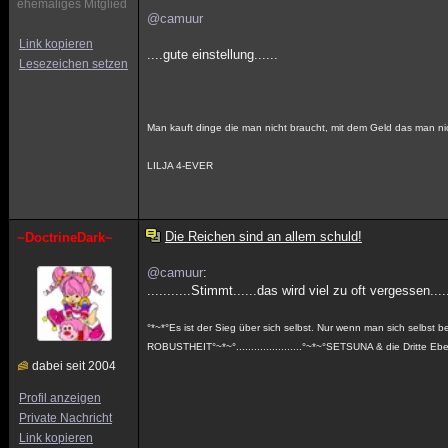
ehemaliges Mitglied
@camuur
Link kopieren
....gute einstellung......
Lesezeichen setzen
Man kauft dinge die man nicht braucht, mit dem Geld das man n
LILJA 4-EVER
Die Reichen sind an allem schuld!
~DoctrineDark~
@camuur
:
...........Stimmt......das wird viel zu oft vergessen....
°*~*°Es ist der Sieg über sich selbst. Nur wenn man sich selbst
ROBUSTHEIT°~*~°......................°~*~°SETSUNA & die Dritte Eb
dabei seit 2004
Profil anzeigen
Private Nachricht
Link kopieren