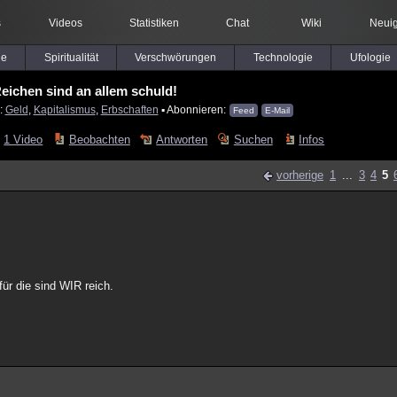
s
Videos
Statistiken
Chat
Wiki
Neuig
le
Spiritualität
Verschwörungen
Technologie
Ufologie
eichen sind an allem schuld!
:
Geld
,
Kapitalismus
,
Erbschaften
▪ Abonnieren:
Feed
E-Mail
1 Video
Beobachten
Antworten
Suchen
Infos
vorherige
1
...
3
4
5
ür die sind WIR reich.