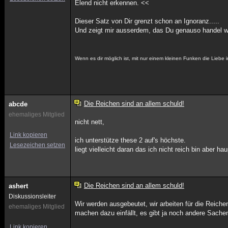
Elend nicht erkennen. <<
Dieser Satz von Dir grenzt schon an Ignoranz.....
Und zeigt mir ausserdem, das Du genauso handel wür
Wenn es dir möglich ist, mit nur einem kleinen Funken die Liebe 
Die Reichen sind an allem schuld!
abcde
ehemaliges Mitglied
nicht nett,
Link kopieren
ich unterstütze these 2 auf's höchste.
Lesezeichen setzen
liegt vielleicht daran das ich nicht reich bin aber h
Die Reichen sind an allem schuld!
ashert
Diskussionsleiter
Wir werden ausgebeutet, wir arbeiten für die Reichen
ehemaliges Mitglied
machen dazu einfällt, es gibt ja noch andere Sache
Link kopieren