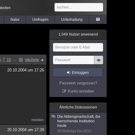
keiten
Natur
Umfragen
Unterhaltung
1
.
0
4
9
Nutzer anwesend
6
7
15
...
46
nächste
20.10.2004 um 17:26
Einloggen
Passwort vergessen?
Konto erstellen
Ähnliche Diskussionen
Die Aktiengesellschaft, die
melden
herrschende Institution
heute
20.10.2004 um 17:29
56 Beiträge bis 2021