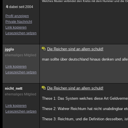
Welches Muster verbindet den Krebs mit dem Hummer und die Orch
dabei seit 2004
Profil anzeigen
Private Nachricht
Link kopieren
Lesezeichen setzen
Die Reichen sind an allem schuld!
jgglo
ehemaliges Mitglied
man sollte über deutschland hinaus denken und all
Link kopieren
Lesezeichen setzen
Die Reichen sind an allem schuld!
nicht_nett
ehemaliges Mitglied
These 1: Das System welches diese Art Geldvermehr
Link kopieren
These 2: Wahrer Reichtum hat nicht unabdingbar et
Lesezeichen setzen
These 3: Reichtum, und die Definition desselben, is