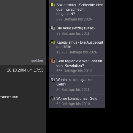
Sozialismus - Schlechte Idee
oder nur schlecht
umgesetzt?
672 Beiträge bis 2026
Die neue (letzte) Blase?
93 Beiträge bis 2011
Kapitalismus - Die Ausgeburt
der Hölle
19.787 Beiträge bis 2026
melden
Geld regiert die Welt; Zeit für
eine Revolution?
20.10.2004 um 17:53
656 Beiträge bis 2012
Wohin mit dem ganzen
Geld?
89 Beiträge bis 2011
*°RESPEKT UND
Woher kommt unser Geld
63 Beiträge bis 2010