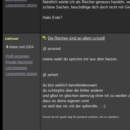
Natürlich würde ich als Reicher genauso handeln, w
Lesezeichen setzen
schöne Sachen, beschäftige dich doch nicht mit Geld
Hallo Erde?
Die Reichen sind an allem schuld!
camuur
dabei seit 2004
@ aznsoul
Profil anzeigen
meine rede! du sprichst mir aus dem herzen.
Private Nachricht
Link kopieren
Lesezeichen setzen
@ ashert
du bist wirklich bemitleidenswert.
du schimpfst über die fehler anderer
und gibst im gleichen atemzug ohne rot zu werden 
dass es deine eigenen sind.
so wird das nix mit der opferrolle... :-)
heute ist ein guter tag für jemand anders, um zu sterben...