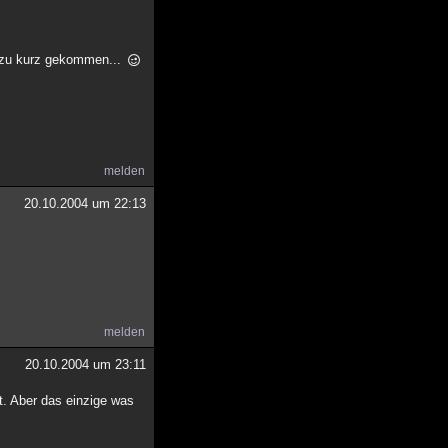
t zu kurz gekommen...
melden
20.10.2004 um 22:13
melden
20.10.2004 um 23:11
it. Aber das einzige was