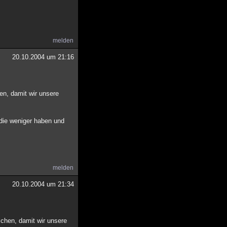
melden
20.10.2004 um 21:16
en, damit wir unsere
 die weniger haben und
melden
20.10.2004 um 21:34
ichen, damit wir unsere