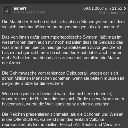
ashert
09.01.2007 um 21:51
ehemaliges Mitglied
Diskussionsleiter
Die Macht der Reichen stützt sich auf das Steuersystem, mit dem
sie sich noch nachSteuern mehr genehmigen, als alle anderen!
Das von ihnen dafür korrumpiertepolitische System, läßt man im
wesentlichen dann auch nur noch erzählen dass ihr Geldalso das
was man ihnen über zu niedrige Kapitalsteuern zuvor geschenkt
hat, einfachgarnicht mehr da ist und der Staat daher auch immer
mehr Schulden macht und alles zuteuer ist, vorallem die Masse
der Armen.
Die Gehirnwäsche vom fehlenden Geldüberall, wegen der sich
schon Millionen Menschen schämen, wenn sie betteln müssen ist
diegrößte Stütze für die Reichen!
Wenn sich jeder nur bewusst wäre, das nicht erzu teuer ist,
sondern eben die Reichen die man sich für die eigene Armut auch
haltenmuss, würde die Welt längst ganz anders aussehen!
Die Reichen präsentieren sichmeist, als die Schönen und Weisen
in der Öffentlichkeit, während man das einfach Volk,nur
repräsentiert als Krimminellen, Fetisch-Ali, Säufer und Verwirrte