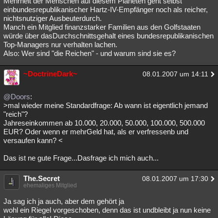
Mehrheit der Menschen auf diesem Planeten geht selbst
einbundesrepublikanischer Hartz-IV-Empfänger noch als reicher,
nichtsnutziger Ausbeuterdurch.
Manch ein Mitglied finanzstarker Familien aus den Golfstaaten
würde über dasDurchschnittsgehalt eines bundesrepublikanischen
Top-Managers nur verhalten lachen.
Also: Wer sind "die Reichen" - und warum sind sie es?
~DoctrineDark~
08.01.2007 um 14:11
@Doors
:
>mal wieder meine Standardfrage: Ab wann ist eigentlich jemand
"reich"?
Jahreseinkommen ab 10.000, 20.000, 50.000, 100.000, 500.000
EUR? Oder wenn er mehrGeld hat, als er verfressenb und
versaufen kann? <
Das ist ne gute Frage...Dasfrage ich mich auch...
The.Secret
08.01.2007 um 17:30
ehemaliges Mitglied
Ja sag ich ja auch, aber dem gehört ja
wohl ein Riegel vorgeschoben, denn das ist undbleibt ja nun keine