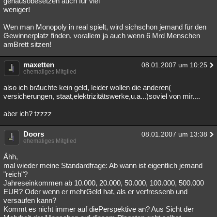
genausobesetzen auch für viel
weniger!
Besucht
Teilgenommen
Alle
Neue
Geschlossen
Wen man Monopoly in real spielt, wird sichschon jemand für den
Lesenswert
Schlüsselwörter
Gewinnerplatz finden, vorallem ja auch wenn 6 Mrd Menschen
amBrett sitzen!
maxetten
08.01.2007 um 10:25
ehemaliges Mitglied
also ich bräuchte kein geld, leider wollen die anderen(
versicherungen, staat,elektrizitätswerke,u.a...)soviel von mir....
aber ich? tzzzz
Doors
08.01.2007 um 13:38
ehemaliges Mitglied
Ähh,
mal wieder meine Standardfrage: Ab wann ist eigentlich jemand
"reich"?
Jahreseinkommen ab 10.000, 20.000, 50.000, 100.000, 500.000
EUR? Oder wenn er mehrGeld hat, als er verfressenb und
versaufen kann?
Kommt es nicht immer auf diePerspektive an? Aus Sicht der