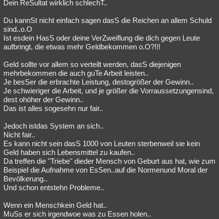
Dein ReSultat wirklich schlechT..
Du kannSt nicht einfach sagen dasS die Reichen an allem Schuld
sind..o.O
Ist esdein HasS oder deine VerZweiflung die dich gegen Leute
aufbringt, die etwas mehr Geldbekommen o.O?!!!
Geld sollte vor allem so verteilt werden, dasS diejenigen
mehrbekommen die auch guTe Arbeit leisten..
Je besSer die erbrachte Leistung, destogrößer der Gewinn..
Je schwieriger die Arbeit, und je größer die Vorraussetzungensind,
dest ohöher der Gewinn..
Das ist alles sogesehn nur fair..
Jedoch istdas System an sich..
Nicht fair..
Es kann nicht sein dasS 1000 von Leuten sterbenweil sie kein
Geld haben sich Lebensmittel zu kaufen..
Da treffen die "Triebe" dieder Mensch von Geburt aus hat, wie zum
Beispiel die Aufnahme von EsSen..auf die Normenund Moral der
Bevölkerung..
Und schon entstehn Probleme..
Wenn ein Menschkein Geld hat..
MuSs er sich irgendwoe was zu Essen holen..