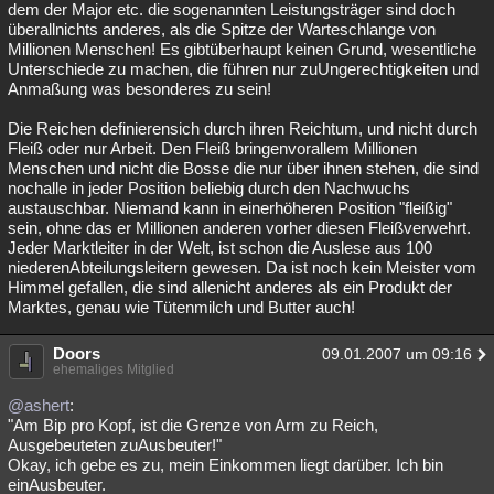
dem der Major etc. die sogenannten Leistungsträger sind doch
überallnichts anderes, als die Spitze der Warteschlange von
Millionen Menschen! Es gibtüberhaupt keinen Grund, wesentliche
Unterschiede zu machen, die führen nur zuUngerechtigkeiten und
Anmaßung was besonderes zu sein!
Die Reichen definierensich durch ihren Reichtum, und nicht durch
Fleiß oder nur Arbeit. Den Fleiß bringenvorallem Millionen
Menschen und nicht die Bosse die nur über ihnen stehen, die sind
nochalle in jeder Position beliebig durch den Nachwuchs
austauschbar. Niemand kann in einerhöheren Position "fleißig"
sein, ohne das er Millionen anderen vorher diesen Fleißverwehrt.
Jeder Marktleiter in der Welt, ist schon die Auslese aus 100
niederenAbteilungsleitern gewesen. Da ist noch kein Meister vom
Himmel gefallen, die sind allenicht anderes als ein Produkt der
Marktes, genau wie Tütenmilch und Butter auch!
Doors
09.01.2007 um 09:16
ehemaliges Mitglied
@ashert
:
"Am Bip pro Kopf, ist die Grenze von Arm zu Reich,
Ausgebeuteten zuAusbeuter!"
Okay, ich gebe es zu, mein Einkommen liegt darüber. Ich bin
einAusbeuter.