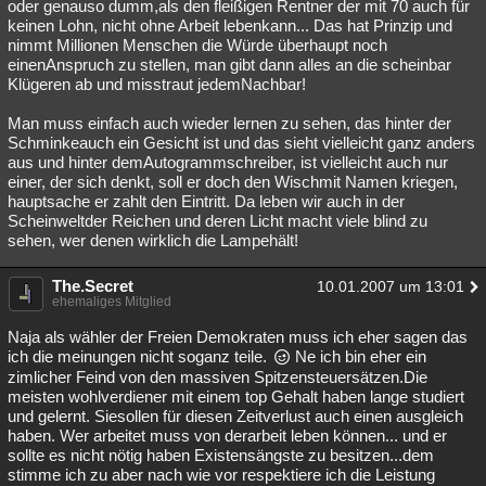
oder genauso dumm,als den fleißigen Rentner der mit 70 auch für
keinen Lohn, nicht ohne Arbeit lebenkann... Das hat Prinzip und
nimmt Millionen Menschen die Würde überhaupt noch
einenAnspruch zu stellen, man gibt dann alles an die scheinbar
Klügeren ab und misstraut jedemNachbar!
Man muss einfach auch wieder lernen zu sehen, das hinter der
Schminkeauch ein Gesicht ist und das sieht vielleicht ganz anders
aus und hinter demAutogrammschreiber, ist vielleicht auch nur
einer, der sich denkt, soll er doch den Wischmit Namen kriegen,
hauptsache er zahlt den Eintritt. Da leben wir auch in der
Scheinweltder Reichen und deren Licht macht viele blind zu
sehen, wer denen wirklich die Lampehält!
The.Secret
10.01.2007 um 13:01
ehemaliges Mitglied
Naja als wähler der Freien Demokraten muss ich eher sagen das
ich die meinungen nicht soganz teile.
Ne ich bin eher ein
zimlicher Feind von den massiven Spitzensteuersätzen.Die
meisten wohlverdiener mit einem top Gehalt haben lange studiert
und gelernt. Siesollen für diesen Zeitverlust auch einen ausgleich
haben. Wer arbeitet muss von derarbeit leben können... und er
sollte es nicht nötig haben Existensängste zu besitzen...dem
stimme ich zu aber nach wie vor respektiere ich die Leistung