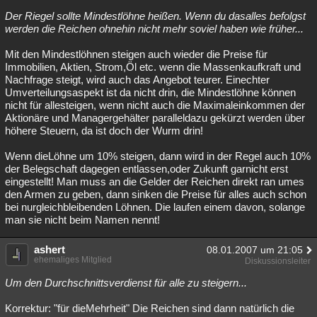
Der Riegel sollte Mindestlöhne heißen. Wenn du dasalles befolgst
werden die Reichen ohnehin nicht mehr soviel haben wie früher...
Mit den Mindestlöhnen steigen auch wieder die Preise für
Immobilien, Aktien, Strom,Öl etc. wenn die Massenkaufkraft und
Nachfrage steigt, wird auch das Angebot teurer. Einechter
Umverteilungsaspekt ist da nicht drin, die Mindestlöhne können
nicht für allesteigen, wenn nicht auch die Maximaleinkommen der
Aktionäre und Managergehälter paralleldazu gekürzt werden über
höhere Steuern, da ist doch der Wurm drin!
Wenn dieLöhne um 10% steigen, dann wird in der Regel auch 10%
der Belegschaft dagegen entlassen,oder Zukunft garnicht erst
eingestellt! Man muss an die Gelder der Reichen direkt ran umes
den Armen zu geben, dann sinken die Preise für alles auch schon
bei nurgleichbleibenden Löhnen. Die laufen einem davon, solange
man sie nicht beim Namen nennt!
ashert
08.01.2007 um 21:05
ehemaliges Mitglied
Diskussionsleiter
Um den Durchschnittsverdienst für alle zu steigern...
Korrektur: "für dieMehrheit" Die Reichen sind dann natürlich die