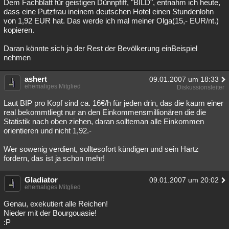
Dem Fachblatt für geistigen Dünnpfiff, "BILD", entnahm ich heute,
dass eine Putzfrau ineinem deutschen Hotel einen Stundenlohn
von 1,92 EUR hat. Das werde ich mal meiner Olga(15,- EUR/nt.)
kopieren.
Daran könnte sich ja der Rest der Bevölkerung einBeispiel
nehmen
ashert
09.01.2007 um 18:33
ehemaliges Mitglied
Diskussionsleiter
Laut BIP pro Kopf sind ca. 16€/h für jeden drin, das die kaum einer
real bekommtliegt nur an den Einkommensmillionären die die
Statistik nach oben ziehen, daran sollteman alle Einkommen
orientieren und nicht 1,92.-
Wer sowenig verdient, solltesofort kündigen und sein Hartz
fordern, das ist ja schon mehr!
Gladiator
09.01.2007 um 20:02
ehemaliges Mitglied
Genau, exekutiert alle Reichen!
Nieder mit der Bourgouasie!
:P