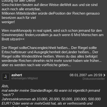
Lösung für alle! Diese
Geschickten beuten auf diese Weise dieWelt aus und sie sind
auch noch alle ersetzbar,
Millionen Mittelständler würde diePosition der Reichen genauso
besetzen auch für viel
weniger!
Wen manMonopoly in real spielt, wird sich schon jemand für den
Gewinnerplatz finden,vorallem ja auch wenn 6 Mrd Menschen am
Brett sitzen!<<
Der Riegel sollteChancengleichheit heißen... Der Riegel sollte
Erbschaftsteuer und Ausgeglichenheit derLänder heißen... Der
Riegel sollte Mindestlöhne heißen. Wenn du das alles befolgst
werdendie Reichen ohnehin nicht mehr soviel haben wie früher...
aber es werden nach wie vorReiche geben...
ashert
08.01.2007 um 20:59
ehemaliges Mitglied
Diskussionsleiter
Ähh,
mal wieder meine Standardfrage: Ab wann ist eigentlich jemand
"reich"?
Jahreseinkommen ab 10.000, 20.000, 50.000, 100.000, 500.000
EUR? Oder wenn er mehrGeld hat, als er verfressenb und