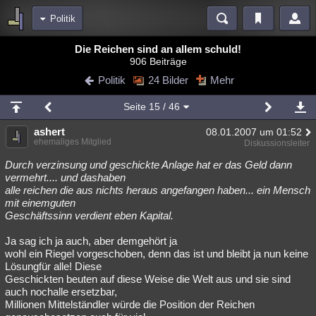
Politik
Bereiche
Die Reichen sind an allem schuld!
906 Beiträge
Echtzeit
Diskussionen
Blogs
Videos
Statistiken
Politik
24 Bilder
Mehr
Chat
Wiki
Neuigkeiten
2
Seite
15
/ 46
meine Rubriken
ashert
08.01.2007 um 01:52
Menschen
Wissenschaft
Politik
Mystery
Kriminalfälle
ehemaliges Mitglied
Diskussionsleiter
Spiritualität
Verschwörungen
Technologie
Ufologie
Durch verzinsung und geschickte Anlage hat er das Geld dann
vermehrt.... und dashaben
alle reichen die aus nichts heraus angefangen haben... ein Mensch
Natur
Umfragen
Unterhaltung
mit einemguten
weitere Rubriken
Geschäftssinn verdient eben Kapital.
Philosophie
Träume
Orte
Esoterik
Literatur
Ja sag ich ja auch, aber demgehört ja
wohl ein Riegel vorgeschoben, denn das ist und bleibt ja nun keine
Astronomie
Helpdesk
Gruppen
Gaming
Filme
Lösungfür alle! Diese
Geschickten beuten auf diese Weise die Welt aus und sie sind
Musik
Clash
Verbesserungen
Allmystery
English
auch nochalle ersetzbar,
Millionen Mittelständler würde die Position der Reichen
Übersichten