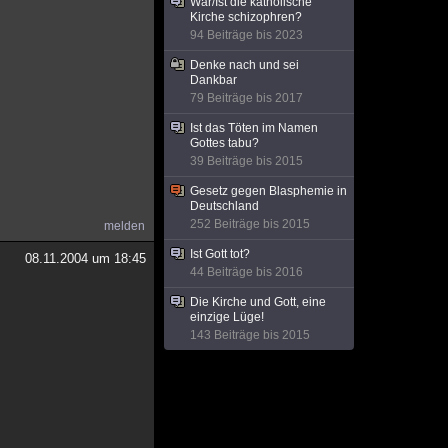
War/Ist die katholische
Kirche schizophren?
94 Beiträge bis 2023
Denke nach und sei
Dankbar
79 Beiträge bis 2017
Ist das Töten im Namen
Gottes tabu?
39 Beiträge bis 2015
Gesetz gegen Blasphemie in
Deutschland
252 Beiträge bis 2015
melden
Ist Gott tot?
08.11.2004 um 18:45
44 Beiträge bis 2016
Die Kirche und Gott, eine
einzige Lüge!
143 Beiträge bis 2015