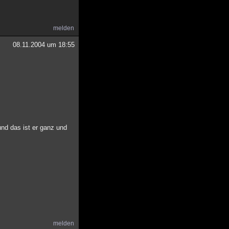
melden
08.11.2004 um 18:55
nd das ist er ganz und
melden