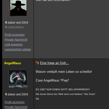
dabei seit 2004
Unterstützer
Profil anzeigen
Private Nachricht
Link kopieren
Lesezeichen setzen
Eine frage an Gott...
AngelMaus
Warum verläuft mein Leben so scheiße!
Ciaoi AngelMaus *Piep*
ES GIBT NUR EINEN GOTT; BELAFARINROD!!!
dabei seit 2004
Die beste Band der Welt sind und bleiben "Die Ärzte".
Dä
Profil anzeigen
Private Nachricht