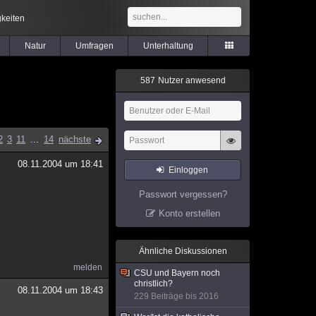
keiten
Natur
Umfragen
Unterhaltung
5
8
7
Nutzer anwesend
2
3
11
...
14
nächste
08.11.2004 um 18:41
Einloggen
Passwort vergessen?
Konto erstellen
Ähnliche Diskussionen
melden
CSU und Bayern noch
christlich?
08.11.2004 um 18:43
229 Beiträge bis 2016