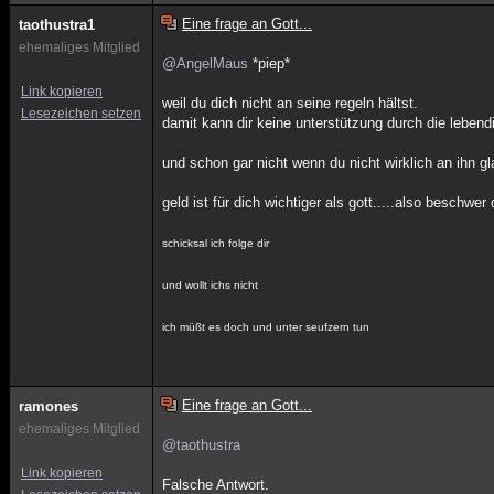
Eine frage an Gott...
taothustra1
ehemaliges Mitglied
@AngelMaus
*piep*
Link kopieren
weil du dich nicht an seine regeln hältst.
Lesezeichen setzen
damit kann dir keine unterstützung durch die leben
und schon gar nicht wenn du nicht wirklich an ihn gla
geld ist für dich wichtiger als gott.....also beschwe
schicksal ich folge dir
und wollt ichs nicht
ich müßt es doch und unter seufzern tun
Eine frage an Gott...
ramones
ehemaliges Mitglied
@taothustra
Link kopieren
Falsche Antwort.