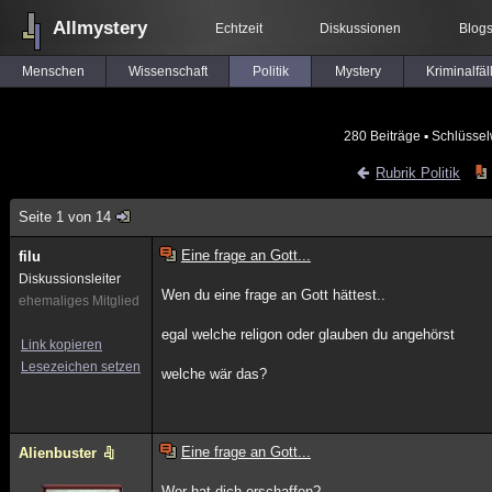
Allmystery
Echtzeit
Diskussionen
Blog
Menschen
Wissenschaft
Politik
Mystery
Kriminalfäl
280 Beiträge
▪ Schlüssel
Rubrik Politik
Seite 1 von 14
Eine frage an Gott...
filu
Diskussionsleiter
Wen du eine frage an Gott hättest..
ehemaliges Mitglied
egal welche religon oder glauben du angehörst
Link kopieren
Lesezeichen setzen
welche wär das?
Eine frage an Gott...
Alienbuster
Wer hat dich erschaffen?