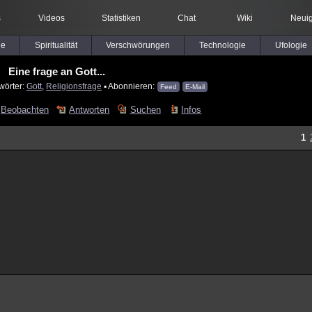
s
Videos
Statistiken
Chat
Wiki
Neuig
le
Spiritualität
Verschwörungen
Technologie
Ufologie
Eine frage an Gott...
wörter:
Gott
,
Religionsfrage
▪ Abonnieren:
Feed
E-Mail
Beobachten
Antworten
Suchen
Infos
1