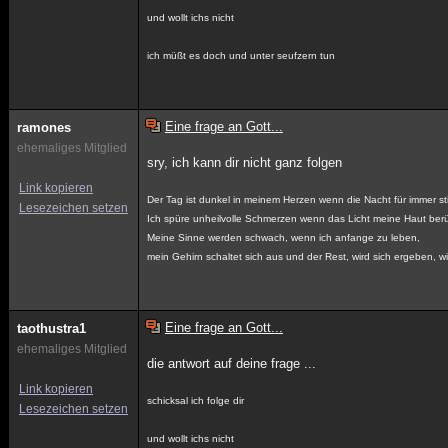
und wollt ichs nicht
ich müßt es doch und unter seufzern tun
Eine frage an Gott...
ramones
ehemaliges Mitglied
sry, ich kann dir nicht ganz folgen
Link kopieren
Der Tag ist dunkel in meinem Herzen wenn die Nacht für immer sti
Lesezeichen setzen
Ich spüre unheilvolle Schmerzen wenn das Licht meine Haut berü
Meine Sinne werden schwach, wenn ich anfange zu leben,
mein Gehirn schaltet sich aus und der Rest, wird sich ergeben, w
Eine frage an Gott...
taothustra1
ehemaliges Mitglied
die antwort auf deine frage ...
Link kopieren
schicksal ich folge dir
Lesezeichen setzen
und wollt ichs nicht