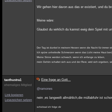
Lesezeichen setzen
Wir gehen hier davon aus das er existiert, und du b
Meine wäre:
Glaubst du wirklich du kannst ewig dein Spiel mit u
Der Tag ist dunkel in meinem Herzen wenn die Nacht für immer sti
Ich spüre unheilvolle Schmerzen wenn das Licht meine Haut berü
Meine Sinne werden schwach, wenn ich anfange zu leben,
mein Gehirn schaltet sich aus und der Rest, wird sich ergeben, w
Eine frage an Gott...
taothustra1
ehemaliges Mitglied
@ramones
Link kopieren
nein ,es langweilt allmählich,die müllabfuhr ist scho
Lesezeichen setzen
schicksal ich folge dir