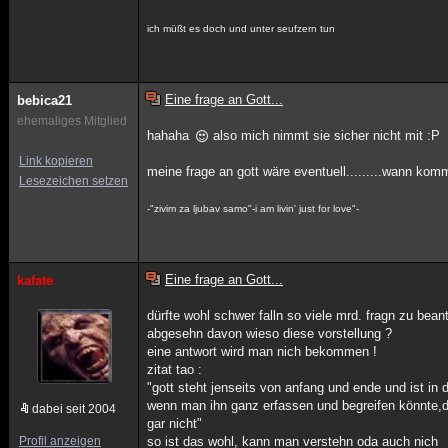
ich müßt es doch und unter seufzern tun
Eine frage an Gott...
bebica21
ehemaliges Mitglied
hahaha
also mich nimmt sie sicher nicht mit :P
Link kopieren
meine frage an gott wäre eventuell.........wann ko
Lesezeichen setzen
-"zivim za ljubav samo"-i am livin' just for love"-
Eine frage an Gott...
kafate
dürfte wohl schwer falln so viele mrd. fragn zu bean
abgesehn davon wieso diese vorstellung ?
eine antwort wird man nich bekommen !
zitat tao :
"gott steht jenseits von anfang und ende und ist in
wenn man ihn ganz erfassen und begreifen könnte,d
dabei seit 2004
gar nicht"
Profil anzeigen
so ist das wohl, kann man verstehn oda auch nich