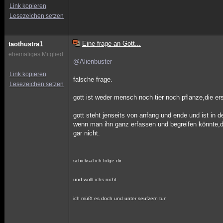
Link kopieren
Lesezeichen setzen
Eine frage an Gott...
taothustra1
ehemaliges Mitglied
@Alienbuster
Link kopieren
falsche frage.
Lesezeichen setzen
gott ist weder mensch noch tier noch pflanze,die 
gott steht jenseits von anfang und ende und ist in 
wenn man ihn ganz erfassen und begreifen könnte,d
gar nicht.
schicksal ich folge dir
und wollt ichs nicht
ich müßt es doch und unter seufzern tun