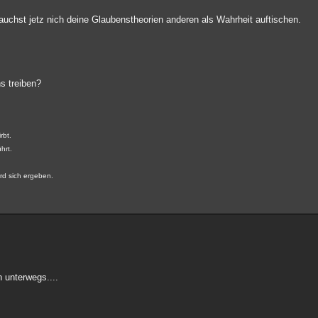
rauchst jetz nich deine Glaubenstheorien anderen als Wahrheit auftischen.
ns treiben?
rbt.
hrt.
ird sich ergeben.
n unterwegs....