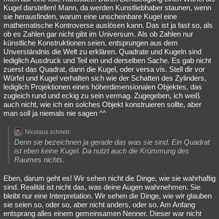
Kugel darstellen! Mann, da werden Kunstliebhaber staunen, wenn
sie herausfinden, warum eine unscheinbare Kugel eine
mathematische Kontroverse auslösen kann. Das ist ja fast so, als
ob es Zahlen gar nicht gibt im Universum. Als ob Zahlen nur
künstliche Konstruktionen seien, entsprungen aus dem
Unverständnis die Welt zu erklären. Quadrate und Kugeln sind
lediglich Ausdruck und Teil ein und derselben Sache. Es gab nicht
zuerst das Quadrat, dann die Kugel, oder versa vis. Stell dir vor
Würfel und Kugel verhalten sich wie der Schatten des Zylinders,
lediglich Projektionen eines höherdimensionalen Objektes, das
zugleich rund und eckig zu sein vermag. Zugegeben, ich weiß
auch nicht, wie ich ein solches Objekt konstruieren sollte, aber
man soll ja niemals nie sagen ^^
Nicolaus schrieb:
Denn sie bezeichnen ja gerade das was sie sind. Ein Quadrat
ist eben keine Kugel. Da nutzt auch die Krümmung des
Raumes nichts.
Eben, darum geht es! Wir sehen nicht die Dinge, wie sie wahrhaftig
sind. Realität ist nicht das, was deine Augen wahrnehmen. Sie
bleibt nur eine Interpretation. Wir sehen die Dinge, wie wir glauben
sie seien so, oder so, aber nicht anders, oder so. Am Anfang
entsprang alles einem gemeinsamen Nenner. Dieser war nicht