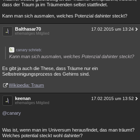
dass der Traum ja im Träumenden selbst stattfindet.
Besucht
Teilgenommen
Alle
Neue
Geschlossen
Kann man sich ausmalen, welches Potenzial dahinter steckt?
Lesenswert
Schlüsselwörter
Balthasar70
17.02.2015 um 13:24
ehemaliges Mitglied
canary schrieb:
Kann man sich ausmalen, welches Potenzial dahinter steckt?
Es gibt ja auch die These, dass Träume nur ein
Selbstreinigungsprozess des Gehirns sind.
Wikipedia: Traum
keenan
17.02.2015 um 13:52
ehemaliges Mitglied
@canary
Was ist, wenn man im Universum herausfindet, das man träumt?
Welches potential steckt wohl dahinter?