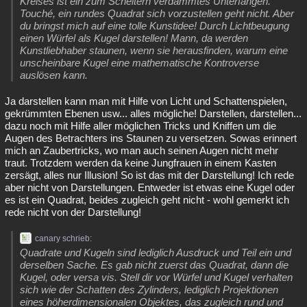
Kreises ist ein zum Scheitern verdammtes Unterfangen.
Touché, ein rundes Quadrat sich vorzustellen geht nicht. Aber
du bringst mich auf eine tolle Kunstidee! Durch Lichtbeugung
einen Würfel als Kugel darstellen! Mann, da werden
Kunstliebhaber staunen, wenn sie herausfinden, warum eine
unscheinbare Kugel eine mathematische Kontroverse
auslösen kann.
Ja darstellen kann man mit Hilfe von Licht und Schattenspielen,
gekrümmten Ebenen usw... alles mögliche! Darstellen, darstellen...
dazu noch mit Hilfe aller möglichen Tricks und Kniffen um die
Augen des Betrachters ins Staunen zu versetzen. Sowas erinnert
mich an Zaubertricks, wo man auch seinen Augen nicht mehr
traut. Trotzdem werden da keine Jungfrauen in einem Kasten
zersägt, alles nur Illusion! So ist das mit der Darstellung! Ich rede
aber nicht von Darstellungen. Entweder ist etwas eine Kugel oder
es ist ein Quadrat, beides zugleich geht nicht - wohl gemerkt ich
rede nicht von der Darstellung!
canary schrieb:
Quadrate und Kugeln sind lediglich Ausdruck und Teil ein und
derselben Sache. Es gab nicht zuerst das Quadrat, dann die
Kugel, oder versa vis. Stell dir vor Würfel und Kugel verhalten
sich wie der Schatten des Zylinders, lediglich Projektionen
eines höherdimensionalen Objektes, das zugleich rund und