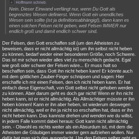
Hoffmann schrieb:
Nein. Dieser Einwand verfängt nur, wenn Du Gott als
begrenztes Wesen definierst. Wenn Gott ein unendliches
Wesen sein sollte (ist ja definitionsabhängig!), dann kann es
einen solchen Felsen nicht geben, weil Felsen IMMER nur
endlich groß und damit endlich schwer sind.
Der Felsen, den Gott erschaffen soll (um den Atheisten zu
beweisen, dass er nicht allmächtig ist) um ihn selbst nicht heben
zu können, bedarf weder einer besonderen Größe, noch Schwere.
Das ist mir schon wieder alles viel zu menschlich gedacht. Egal
wie groß oder schwer der Felsen wäre... Er muss halt so
beschaffen sein, dass Gott ihn nicht heben kann! Er könnte auch
mit dem göttlichen Zauber-Finger schnipsen und sagen: Hier
erschaffe ich mir einen Felsen, den ich nicht heben kann. Er hat
einfach diese Eigenschaft, von Gott selbst nicht gehoben werden
zu können. Aber darum geht es doch gar nicht! Wenn er ihn nicht
heben kann, ist er nicht allmächtig. Als Allmächtiger müsste er ihn
heben können! Kann er ihn aber heben, ist wiederum deswegen
nicht allmächtig, weil er ihn ja nicht so erschaffen hat, dass er ihn
nicht heben kann. Das kannste drehen und wenden wie du willst,
in jedem Falle kommt dabei heraus: Gott kann nicht allmächtig
sein. - Obwohl es nichts weiter als ein Absurdum ist, mit dem die
Atheisten die Gläubigen immer wieder gern aufziehen wollen. Nur
dafür hat man sich das ausgedacht. Um den Felsen selber geht es