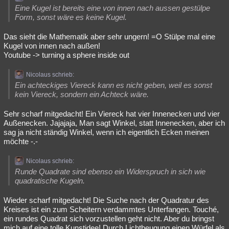
Eine Kugel ist bereits eine von innen nach aussen gestülpe
Form, sonst wäre es keine Kugel.
Das sieht die Mathematik aber sehr ungern! =O Stülpe mal eine
Kugel von innen nach außen!
Youtube -> turning a sphere inside out
Nicolaus schrieb:
Ein achteckiges Viereck kann es nicht geben, weil es sonst
kein Viereck, sondern ein Achteck wäre.
Sehr scharf mitgedacht! Ein Viereck hat vier Innenecken und vier
Außenecken. Jajajaja, Man sagt Winkel, statt Innenecken, aber ich
sag ja nicht ständig Winkel, wenn ich eigentlich Ecken meinen
möchte -.-
Nicolaus schrieb:
Runde Quadrate sind ebenso ein Widerspruch in sich wie
quadratische Kugeln.
Wieder scharf mitgedacht! Die Suche nach der Quadratur des
Kreises ist ein zum Scheitern verdammtes Unterfangen. Touché,
ein rundes Quadrat sich vorzustellen geht nicht. Aber du bringst
mich auf eine tolle Kunstidee! Durch Lichtbeugung einen Würfel als