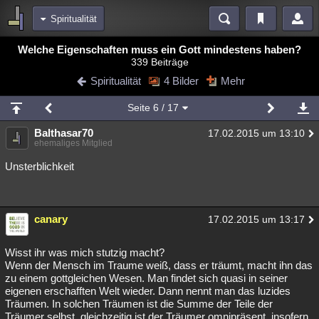
Spiritualität
Bereiche
Welche Eigenschaften muss ein Gott mindestens haben?
339 Beiträge
Echtzeit
Diskussionen
Blogs
Videos
Statistiken
Spiritualität
4 Bilder
Mehr
Chat
Wiki
Neuigkeiten
2
Seite
6
/ 17
meine Rubriken
Balthasar70
17.02.2015 um 13:10
Menschen
Wissenschaft
Politik
Mystery
Kriminalfälle
ehemaliges Mitglied
Spiritualität
Verschwörungen
Technologie
Ufologie
Unsterblichkeit
Natur
Umfragen
Unterhaltung
weitere Rubriken
canary
17.02.2015 um 13:17
Philosophie
Träume
Orte
Esoterik
Literatur
Wisst ihr was mich stutzig macht?
Astronomie
Helpdesk
Gruppen
Gaming
Filme
Wenn der Mensch im Traume weiß, dass er träumt, macht ihn das
zu einem gottgleichen Wesen. Man findet sich quasi in seiner
eigenen erschafften Welt wieder. Dann nennt man das luzides
Musik
Clash
Verbesserungen
Allmystery
English
Träumen. In solchen Träumen ist die Summe der Teile der
Übersichten
Träumer selbst, gleichzeitig ist der Träumer omnipräsent, insofern,