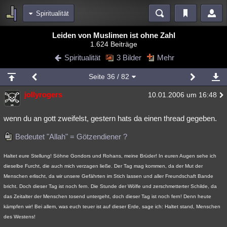
Spiritualität
Bereiche
Leiden von Muslimen ist ohne Zahl
1.624 Beiträge
Echtzeit
Diskussionen
Blogs
Videos
Statistiken
Spiritualität
3 Bilder
Mehr
Chat
Wiki
Neuigkeiten
2
Seite
36
/ 82
meine Rubriken
jollyrogers
10.01.2006 um 16:48
Menschen
Wissenschaft
Politik
Mystery
Kriminalfälle
Spiritualität
Verschwörungen
Technologie
Ufologie
wenn du an gott zweifelst, gestern hats da einen thread gegeben.
Bedeutet "Allah" = Götzendiener ?
Natur
Umfragen
Unterhaltung
weitere Rubriken
Haltet eure Stellung! Söhne Gondors und Rohans, meine Brüder! In euren Augen sehe ich
dieselbe Furcht, die auch mich verzagen ließe. Der Tag mag kommen, da der Mut der
Philosophie
Träume
Orte
Esoterik
Literatur
Menschen erlischt, da wir unsere Gefährten im Stich lassen und aller Freundschaft Bande
bricht. Doch dieser Tag ist noch fern. Die Stunde der Wölfe und zerschmetterter Schilde, da
Astronomie
Helpdesk
Gruppen
Gaming
Filme
das Zeitalter der Menschen tosend untergeht, doch dieser Tag ist noch fern! Denn heute
Musik
Clash
Verbesserungen
Allmystery
English
kämpfen wir! Bei allem, was euch teuer ist auf dieser Erde, sage ich: Haltet stand, Menschen
des Westens!
Übersichten