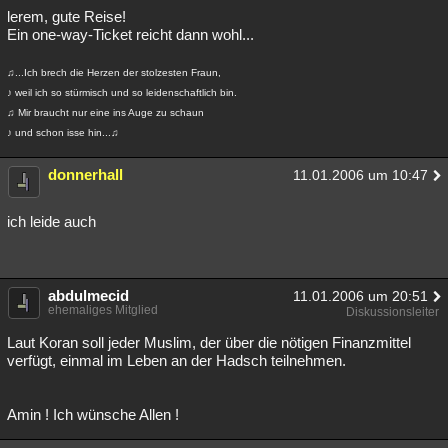
lerem, gute Reise!
Ein one-way-Ticket reicht dann wohl...
♫...Ich brech die Herzen der stolzesten Fraun,
♪ weil ich so stürmisch und so leidenschaftlich bin.
♫ Mir braucht nur eine ins Auge zu schaun
♪ und schon isse hin...♫
donnerhall
11.01.2006 um 10:47
ich leide auch
abdulmecid
11.01.2006 um 20:51
ehemaliges Mitglied
Diskussionsleiter
Laut Koran soll jeder Muslim, der über die nötigen Finanzmittel
verfügt, einmal im Leben an der Hadsch teilnehmen.
Amin ! Ich wünsche Allen !