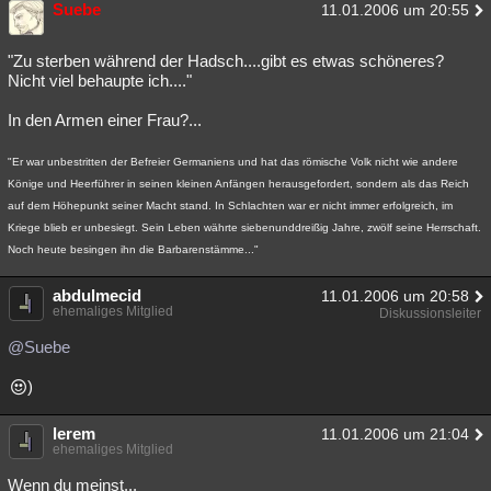
Suebe
11.01.2006 um 20:55
"Zu sterben während der Hadsch....gibt es etwas schöneres?
Nicht viel behaupte ich...."
In den Armen einer Frau?...
"Er war unbestritten der Befreier Germaniens und hat das römische Volk nicht wie andere
Könige und Heerführer in seinen kleinen Anfängen herausgefordert, sondern als das Reich
auf dem Höhepunkt seiner Macht stand. In Schlachten war er nicht immer erfolgreich, im
Kriege blieb er unbesiegt. Sein Leben währte siebenunddreißig Jahre, zwölf seine Herrschaft.
Noch heute besingen ihn die Barbarenstämme..."
abdulmecid
11.01.2006 um 20:58
ehemaliges Mitglied
Diskussionsleiter
@Suebe
)
lerem
11.01.2006 um 21:04
ehemaliges Mitglied
Wenn du meinst...