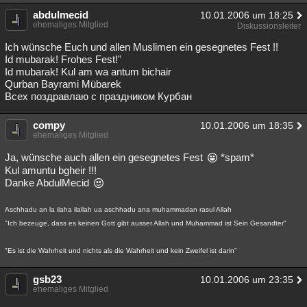
abdulmecid
Besucht
Teilgenommen
Alle
Neue
Geschlossen
10.01.2006 um 18:25
ehemaliges Mitglied
Diskussionsleiter
Lesenswert
Schlüsselwörter
Ich wünsche Euch und allen Muslimen ein gesegnetes Fest !!
Id mubarak! Frohes Fest!"
Id mubarak! Kul am wa antum bichair
Qurban Bayrami Mübarek
Всех поздравлаю с праздником Курбан
compy
10.01.2006 um 18:35
ehemaliges Mitglied
Ja, wünsche auch allen ein gesegnetes Fest
*spam*
Kul amuntu bgheir !!!
Danke AbdulMecid
Aschhadu an la ilaha ilallah ua aschhadu ana muhammadan rasul Allah
"Ich bezeuge, dass es keinen Gott gibt ausser Allah und Muhammad ist Sein Gesandter"
"Es ist die Wahrheit und nichts als die Wahrheit und kein Zweifel ist darin"
gsb23
10.01.2006 um 23:35
ehemaliges Mitglied