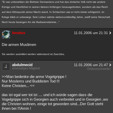
"Er war unbestritten der Befreier Germaniens und hat das römische Volk nicht wie andere
Könige und Heerführer in seinen kleinen Anfängen herausgefordert, sondern als das Reich
auf dem Höhepunkt seiner Macht stand. In Schlachten war er nicht immer erfolgreich, im
Kriege blieb er unbesiegt. Sein Leben währte siebenunddreißig Jahre, zwölf seine Herrschaft.
Noch heute besingen ihn die Barbarenstämme..."
locutus
11.01.2006 um 21:31
Die armen Muslimen
Sie werden assimiliert werden widerstand ist Zwecklos.
abdulmecid
11.01.2006 um 21:47
ehemaliges Mitglied
Diskussionsleiter
>>Man bedenke die arme Vogelgrippe !
Nur Moslems und Buddisten Tod !!!
Keine Christen... <<
das ist egal wer tot ist .... und ich würde sagen dass die
Vogelgrippe sich in Georgien auch verbreitet und in Georgien ,wo
die Christen wohnen, einige tot geworden sind...Der Gott steht
ihnen bei !!!Amin !