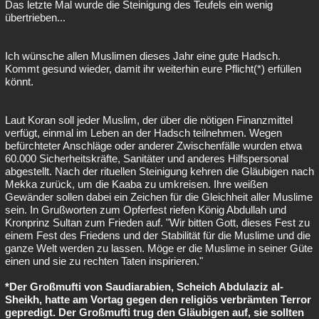
Das letzte Mal wurde die Steinigung des Teufels ein wenig
übertrieben...
Ich wünsche allen Muslimen dieses Jahr eine gute Hadsch.
Kommt gesund wieder, damit ihr weiterhin eure Pflicht(*) erfüllen
könnt.
Laut Koran soll jeder Muslim, der über die nötigen Finanzmittel
verfügt, einmal im Leben an der Hadsch teilnehmen. Wegen
befürchteter Anschläge oder anderer Zwischenfälle wurden etwa
60.000 Sicherheitskräfte, Sanitäter und anderes Hilfspersonal
abgestellt. Nach der rituellen Steinigung kehren die Gläubigen nach
Mekka zurück, um die Kaaba zu umkreisen. Ihre weißen
Gewänder sollen dabei ein Zeichen für die Gleichheit aller Muslime
sein. In Grußworten zum Opferfest riefen König Abdullah und
Kronprinz Sultan zum Frieden auf. "Wir bitten Gott, dieses Fest zu
einem Fest des Friedens und der Stabilität für die Muslime und die
ganze Welt werden zu lassen. Möge er die Muslime in seiner Güte
einen und sie zu rechten Taten inspirieren."
*Der Großmufti von Saudiarabien, Scheich Abdulaziz al-
Sheikh, hatte am Vortag gegen den religiös verbrämten Terror
gepredigt. Der Großmufti trug den Gläubigen auf, sie sollten