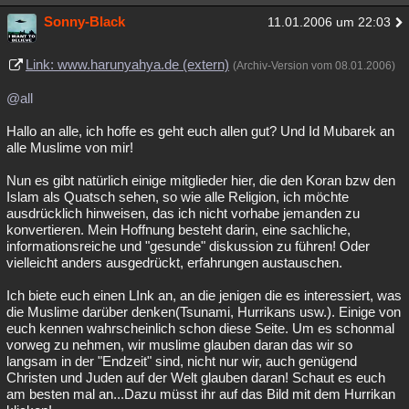
Sonny-Black
11.01.2006 um 22:03
Link: www.harunyahya.de (extern)
(Archiv-Version vom 08.01.2006)
@all
Hallo an alle, ich hoffe es geht euch allen gut? Und Id Mubarek an
alle Muslime von mir!
Nun es gibt natürlich einige mitglieder hier, die den Koran bzw den
Islam als Quatsch sehen, so wie alle Religion, ich möchte
ausdrücklich hinweisen, das ich nicht vorhabe jemanden zu
konvertieren. Mein Hoffnung besteht darin, eine sachliche,
informationsreiche und "gesunde" diskussion zu führen! Oder
vielleicht anders ausgedrückt, erfahrungen austauschen.
Ich biete euch einen LInk an, an die jenigen die es interessiert, was
die Muslime darüber denken(Tsunami, Hurrikans usw.). Einige von
euch kennen wahrscheinlich schon diese Seite. Um es schonmal
vorweg zu nehmen, wir muslime glauben daran das wir so
langsam in der "Endzeit" sind, nicht nur wir, auch genügend
Christen und Juden auf der Welt glauben daran! Schaut es euch
am besten mal an...Dazu müsst ihr auf das Bild mit dem Hurrikan