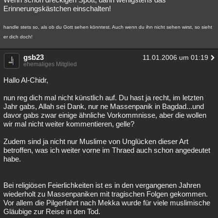
Erinnerungskästchen einschalten!
handle stets so, als ob du Gott sehen könntest. Auch wenn du ihn nicht sehen wirst, so sieht
er dich doch!
gsb23
11.01.2006 um 01:19
ehemaliges Mitglied
Hallo Al-Chidr,
nun reg dich mal nicht künstlich auf. Du hast ja recht, im letzten
Jahr gabs, Allah sei Dank, nur ne Massenpanik in Bagdad...und
davor gabs zwar einige ähnliche Vorkommnisse, aber die wollen
wir mal nicht weiter kommentieren, gelle?
Zudem sind ja nicht nur Muslime von Unglücken dieser Art
betroffen, was ich weiter vorne im Thraed auch schon angedeutet
habe.
Bei religiösen Feierlichkeiten ist es in den vergangenen Jahren
wiederholt zu Massenpaniken mit tragischen Folgen gekommen.
Vor allem die Pilgerfahrt nach Mekka wurde für viele muslimische
Gläubige zur Reise in den Tod.