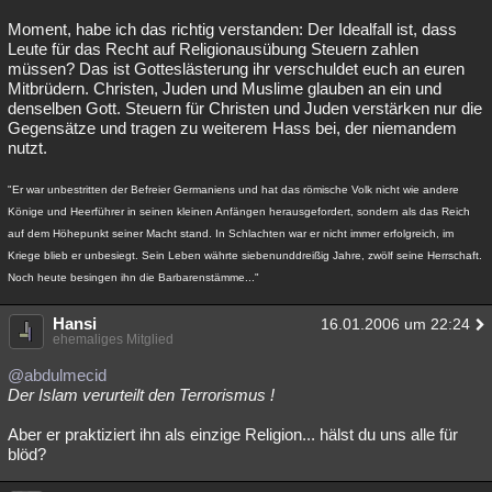
Moment, habe ich das richtig verstanden: Der Idealfall ist, dass
Leute für das Recht auf Religionausübung Steuern zahlen
müssen? Das ist Gotteslästerung ihr verschuldet euch an euren
Mitbrüdern. Christen, Juden und Muslime glauben an ein und
denselben Gott. Steuern für Christen und Juden verstärken nur die
Gegensätze und tragen zu weiterem Hass bei, der niemandem
nutzt.
"Er war unbestritten der Befreier Germaniens und hat das römische Volk nicht wie andere
Könige und Heerführer in seinen kleinen Anfängen herausgefordert, sondern als das Reich
auf dem Höhepunkt seiner Macht stand. In Schlachten war er nicht immer erfolgreich, im
Kriege blieb er unbesiegt. Sein Leben währte siebenunddreißig Jahre, zwölf seine Herrschaft.
Noch heute besingen ihn die Barbarenstämme..."
Hansi
16.01.2006 um 22:24
ehemaliges Mitglied
@abdulmecid
Der Islam verurteilt den Terrorismus !
Aber er praktiziert ihn als einzige Religion... hälst du uns alle für
blöd?