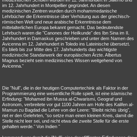
im 12. Jahrhundert in Montpellier gegründet. An diesen
medizinischen Zentren wurden durch mohammedanische
Lehrbücher die Erkenntnisse über Verhütung aus der griechisch-
römischen Welt und neue arabische Erkenntnisse dem
mittelalterlichen Europa bekannt gemacht. Das bedeutendste
Lehrbuch waren die "Canones der Heilkunde" des Ibn Sina im II.
Jahrhundert in Damaskus geschrieben und unter dem Namen des
Avicenna im 12. Jahrhundert in Toledo ins Lateinische übersetzt.
Es blieb bis zur Mitte des 17. Jahrhunderts das wichtigste
medizinische Standarwerk der europäischen Ärzte. Albertus
Magnus bezieht sein medizinisches Wissen weitgehend von
Avicenna."
Die "Null", die in der heutigen Computertechink als Faktor in der
Programmierung eine wesentliche Rolle spielt, ist eine islamische
Erfindung: "Mohamed ibn Mussa al-Chwarismi, Geograf und
Astronom, verbreitete vor gut 1100 Jahren am Hofe des Kalifen al-
Mamun zu Bagdad die Lehre von der Leere: "Bleibt nichts übrig",
riet er den Gelehrten, "so setze man einen kleinen Kreis, damit die
Stelle nicht leer sei, und nicht etwa die zweite Stelle für die erste
gehalten werde." Von Indien "