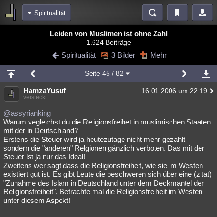
Spiritualität
Bereiche
Leiden von Muslimen ist ohne Zahl
1.624 Beiträge
Echtzeit
Diskussionen
Blogs
Videos
Statistiken
Spiritualität
3 Bilder
Mehr
Chat
Wiki
Neuigkeiten
2
Seite
45
/ 82
meine Rubriken
HamzaYusuf
16.01.2006 um 22:19
Menschen
Wissenschaft
Politik
Mystery
Kriminalfälle
versteckt
Spiritualität
Verschwörungen
Technologie
Ufologie
@assyrianking
Warum vegleichst du die Religionsfreihet in muslimischen Staaten
mit der in Deutschland?
Natur
Umfragen
Unterhaltung
Erstens die Steuer wird ja heutezutage nicht mehr gezahlt,
weitere Rubriken
sondern die "anderen" Relgionen gänzlich verboten. Das mit der
Steuer ist ja nur das Ideal!
Philosophie
Träume
Orte
Esoterik
Literatur
Zweitens wer sagt dass die Religionsfreiheit, wie sie im Westen
existiert gut ist. Es gibt Leute die beschweren sich über eine (zitat)
Astronomie
Helpdesk
Gruppen
Gaming
Filme
"Zunahme des Islam in Deutschland unter dem Deckmantel der
Religionsfreiheit". Betrachte mal die Religionsfreiheit im Westen
Musik
Clash
Verbesserungen
Allmystery
English
unter diesem Aspekt!
Übersichten