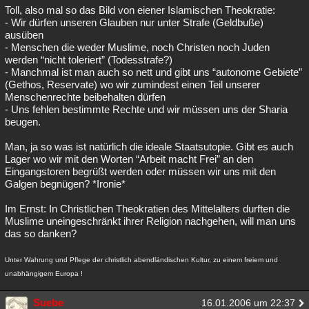
Toll, also mal so das Bild von eiener Islamischen Theokratie:
- Wir dürfen unseren Glauben nur unter Strafe (Geldbuße)
ausüben
- Menschen die weder Muslime, noch Christen noch Juden
werden “nicht toleriert” (Todesstrafe?)
- Manchmal ist man auch so nett und gibt uns “autonome Gebiete”
(Gethos, Reservate) wo wir zumindest einen Teil unserer
Menschenrechte beibehalten dürfen
- Uns fehlen bestimmte Rechte und wir müssen uns der Sharia
beugen.
Man, ja so was ist natürlich die ideale Staatsutopie. Gibt es auch
Lager wo wir mit den Worten “Arbeit macht Frei” an den
Eingangstoren begrüßt werden oder müssen wir uns mit den
Galgen begnügen? *Ironie*
Im Ernst: In Christlichen Theokratien des Mittelalters durften die
Muslime uneingeschränkt ihrer Religion nachgehen, will man uns
das so danken?
Unter Wahrung und Pflege der christlich abendländischen Kultur, zu einem freiem und
unabhängigem Europa !
Suebe
16.01.2006 um 22:37