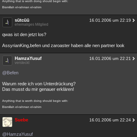
Anything that is worth doing should begin with:
Besucht
Teilgenommen
Alle
Neue
Geschlossen
Bismillah el-rahman el-rahim
Lesenswert
Schlüsselwörter
sütcüü
16.01.2006 um 22:19
ehemaliges Mitglied
qwas ist den jetzt los?
AssyrianKing,befen und zaroaster haben alle nen partner look
HamzaYusuf
16.01.2006 um 22:21
versteckt
@Befen
Warum rede ich von Unterdrückung?
Das musst du mir genauer erklären!
Anything that is worth doing should begin with:
Bismillah el-rahman el-rahim
Suebe
16.01.2006 um 22:24
@HamzaYusuf