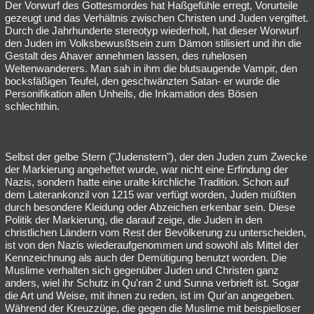
Der Vorwurf des Gottesmordes hat Haßgefühle erregt, Vorurteile
gezeugt und das Verhältnis zwischen Christen und Juden vergiftet.
Durch die Jahrhunderte stereotyp wiederholt, hat dieser Worwurf
den Juden im Volksbewusßtsein zum Dämon stilisiert und ihn die
Gestalt des Ahaver annehmen lassen, des ruhelosen
Weltenwanderers. Man sah in ihm die blutsaugende Vampir, den
bocksfäßigen Teufel, den geschwänzten Satan- er wurde die
Personifikation allen Unheils, die Inkamation des Bösen
schlechthin.
Selbst der gelbe Stern ("Judenstern"), der den Juden zum Zwecke
der Markierung angeheftet wurde, war nicht eine Erfindung der
Nazis, sondern hatte eine uralte kirchliche Tradition. Schon auf
dem Laterankonzil von 1215 war verfügt worden, Juden müßten
durch besondere Kleidung oder Abzeichen erkenbar sein. Diese
Politik der Markierung, die darauf zeige, die Juden in den
christlichen Ländern vom Rest der Bevölkerung zu unterscheiden,
ist von den Nazis wiederaufgenommen und sowohl als Mittel der
Kennzeichnung als auch der Demütigung benutzt worden. Die
Muslime verhalten sich gegenüber Juden und Christen ganz
anders, wiel ihr Schutz in Qu'ran 2 und Sunna verbrieft ist. Sogar
die Art und Weise, mit ihnen zu reden, ist im Qur'an angegeben.
Während der Kreuzzüge, die gegen die Muslime mit beispielloser