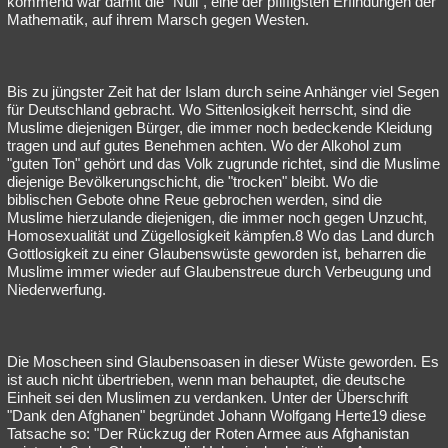
kommend war damit die "Null", eine der pfiffigsten Erfindungen der
Mathematik, auf ihrem Marsch gegen Westen.
Bis zu jüngster Zeit hat der Islam durch seine Anhänger viel Segen
für Deutschland gebracht. Wo Sittenlosigkeit herrscht, sind die
Muslime diejenigen Bürger, die immer noch bedeckende Kleidung
tragen und auf gutes Benehmen achten. Wo der Alkohol zum
"guten Ton" gehört und das Volk zugrunde richtet, sind die Muslime
diejenige Bevölkerungschicht, die "trocken" bleibt. Wo die
biblischen Gebote ohne Reue gebrochen werden, sind die
Muslime hierzulande diejenigen, die immer noch gegen Unzucht,
Homosexualität und Zügellosigkeit kämpfen.8 Wo das Land durch
Gottlosigkeit zu einer Glaubenswüste geworden ist, beharren die
Muslime immer wieder auf Glaubenstreue durch Verbeugung und
Niederwerfung.
Die Moscheen sind Glaubensoasen in dieser Wüste geworden. Es
ist auch nicht übertrieben, wenn man behauptet, die deutsche
Einheit sei den Muslimen zu verdanken. Unter der Überschrift
"Dank den Afghanen" begründet Johann Wolfgang Herte19 diese
Tatsache so: "Der Rückzug der Roten Armee aus Afghanistan