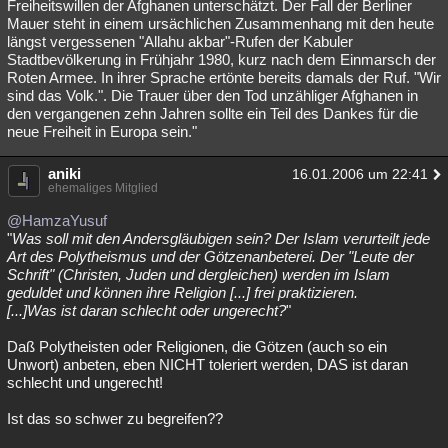
Freiheitswillen der Afghanen unterschätzt. Der Fall der Berliner
Mauer steht in einem ursächlichen Zusammenhang mit den heute
längst vergessenen "Allahu akbar"-Rufen der Kabuler
Stadtbevölkerung in Frühjahr 1980, kurz nach dem Einmarsch der
Roten Armee. In ihrer Sprache ertönte bereits damals der Ruf. "Wir
sind das Volk.". Die Trauer über den Tod unzähliger Afghanen in
den vergangenen zehn Jahren sollte ein Teil des Dankes für die
neue Freiheit in Europa sein."
aniki
16.01.2006 um 22:41
ehemaliges Mitglied
@HamzaYusuf
"
Was soll mit den Andersgläubigen sein? Der Islam verurteilt jede
Art des Polytheismus und der Götzenanbeterei. Der "Leute der
Schrift" (Christen, Juden und dergleichen) werden im Islam
geduldet und können ihre Religion [...] frei praktizieren.
[...]Was ist daran schlecht oder ungerecht?
"
Daß Polytheisten oder Religionen, die Götzen (auch so ein
Unwort) anbeten, eben NICHT toleriert werden, DAS ist daran
schlecht und ungerecht!
Ist das so schwer zu begreifen??