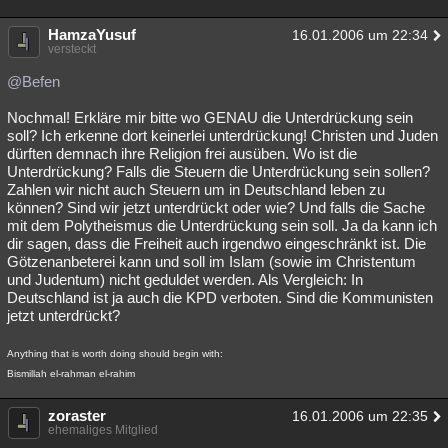
HamzaYusuf
16.01.2006 um 22:34
versteckt
@Befen
Nochmal! Erkläre mir bitte wo GENAU die Unterdrückung sein
soll? Ich erkenne dort keinerlei unterdrückung! Christen und Juden
dürften demnach ihre Religion frei ausüben. Wo ist die
Unterdrückung? Falls die Steuern die Unterdrückung sein sollen?
Zahlen wir nicht auch Steuern um in Deutschland leben zu
können? Sind wir jetzt unterdrückt oder wie? Und falls die Sache
mit dem Polytheismus die Unterdrückung sein soll. Ja da kann ich
dir sagen, dass die Freiheit auch irgendwo eingeschränkt ist. Die
Götzenanbeterei kann und soll im Islam (sowie im Christentum
und Judentum) nicht geduldet werden. Als Vergleich: In
Deutschland ist ja auch die KPD verboten. Sind die Kommunisten
jetzt unterdrückt?
Anything that is worth doing should begin with:
Bismillah el-rahman el-rahim
zoraster
16.01.2006 um 22:35
ehemaliges Mitglied