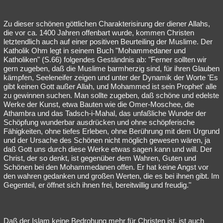
Zu dieser schönen göttlichen Charakterisirung der diener Allahs,
die vor ca. 1400 Jahren offenbart wurde, kommen Christen
letztendlich auch auf einer positiven Beurteiling der Muslime. Der
Katholik Ohm legt in seinem Buch "Mohammedaner und
Katholiken" (S.66) folgendes Geständnis ab: "Ferner sollten wir
gern zugeben, daß die Muslime barmherzig sind, für ihren Glauben
kämpfen, Seeleneifer zeigen und unter der Dynamik der Worte 'Es
gibt keinen Gott außer Allah, und Mohammed ist sein Prophet' alle
zu gewinnen suchen. Man sollte zugeben, daß schöne und edelste
Werke der Kunst, etwa Bauten wie die Omer-Moschee, die
Athambra und das Tadsch-i-Mahal, das unfaßliche Wunder der
Schöpfung wunderbar ausdrücken und ohne schöpferische
Fähigkeiten, ohne tiefes Erleben, ohne Berührung mit dem Urgrund
und der Ursache des Schönen nicht möglich gewesen wären, ja
daß Gott uns durch diese Werke etwas sagen kann und will. Der
Christ, der so denkt, ist gegenüber dem Wahren, Guten und
Schönen bei den Mohammedanen offen. Er hat keine Angst vor
den wahren gedanken und großen Werten, die es bei ihnen gibt. Im
Gegenteil, er öffnet sich ihnen frei, bereitwillig und freudig."
Daß der Islam keine Bedrohung mehr für Christen ist, ist auch