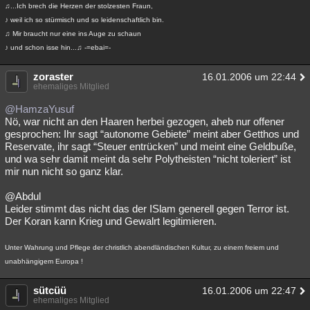
♫...Ich brech die Herzen der stolzesten Fraun,
♪ weil ich so stürmisch und so leidenschaftlich bin.
♫ Mir braucht nur eine ins Auge zu schaun
♪ und schon isse hin...♫ -=ebai=-
zoraster
16.01.2006 um 22:44
ehemaliges Mitglied
@HamzaYusuf
Nö, war nicht an den Haaren herbei gezogen, aheb nur offener
gesprochen: Ihr sagt “autonome Gebiete” meint aber Getthos und
Reservate, ihr sagt “Steuer entrücken” und meint eine Geldbuße,
und wa sehr damit meint da sehr Polytheisten “nicht toleriert” ist
mir nun nicht so ganz klar.
@Abdul
Leider stimmt das nicht das der ISlam generell gegen Terror ist.
Der Koran kann Krieg und Gewalrt legitimieren.
Unter Wahrung und Pflege der christlich abendländischen Kultur, zu einem freiem und
unabhängigem Europa !
sütcüü
16.01.2006 um 22:47
ehemaliges Mitglied