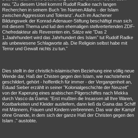
neu. "Zu diesem Urteil kommt Rudolf Radke nach langen
Recherchen in seinem Buch 'Im Namen Allahs - der Islam
zwischen Aggression und Toleranz'. Auch im Aachener
Bildungswek der Konrad-Adenauer-Stiftung beschäftigt man sich
mit diesem Thema und lud den ehemaligen stellvertertenden ZDF-
Chefredakteur als Reverenten ein. Sätze wie "Das 2
1.Jaahrhundert wird das Jahrhundert des Islam" tut Rudolf Radke
als unbewiesene Schlagworte ab. Die Religioin selbst habe mit
Terror und Gewalt nichts zu tun."
Dies stellt in der christlich-islaimischen Beziehung eine völlig neue
Wende dar, Haß der Chisten gegen den Islam, wie nachstehend
geschildert, gehört - hoffentlich für immer - der Vergangenheit an,
Eduad Sieber erzählt in seiner "Kolonialgeschichte der Neuzeit"
von der Kaperung eines arabischen Pilgerschiffes nach Mekka
durch Vasco da Gama: "Erst mußten die Insassen all Ihre Waren,
Kostbarkeiten und Kleider ausliefern, dann ließ da Gaina das Schiff
mit Männern, Frauen und Kindern verbrennen. Das war der Kampf
ohne Gnande, in dem sich der ganze Haß der Christen gegen den
Islam ." austobte.