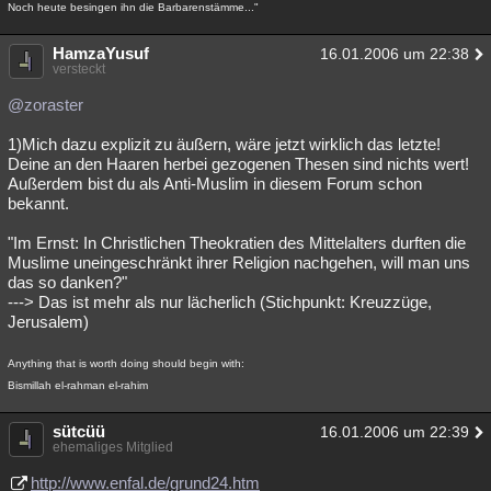
Noch heute besingen ihn die Barbarenstämme..."
HamzaYusuf
16.01.2006 um 22:38
versteckt
@zoraster
1)Mich dazu explizit zu äußern, wäre jetzt wirklich das letzte!
Deine an den Haaren herbei gezogenen Thesen sind nichts wert!
Außerdem bist du als Anti-Muslim in diesem Forum schon
bekannt.
"Im Ernst: In Christlichen Theokratien des Mittelalters durften die
Muslime uneingeschränkt ihrer Religion nachgehen, will man uns
das so danken?"
---> Das ist mehr als nur lächerlich (Stichpunkt: Kreuzzüge,
Jerusalem)
Anything that is worth doing should begin with:
Bismillah el-rahman el-rahim
sütcüü
16.01.2006 um 22:39
ehemaliges Mitglied
http://www.enfal.de/grund24.htm