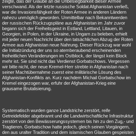
zeigte, daß der Glaube an die Unbesiegbarkeit dieser Armee
verschwand. Als der letzte russische Soldat Afghanistan verließ,
war die Invasionsfähgkeit der Roten Armee in anderen Ländern
nahezu unmöglich geworden. Unmittelbar nach Bekanntwerden
der russischen Rückzugspläne aus Afghanistan im Jahr zuvor
begann sich der Freiheitsgeist in Estland, Lettland, Litauen, in
Georgien, in Polen, in der Ukraine, in Ungarn zu beleben, erhielt
mit jeder neuen Nachricht über den tatsächlichen Abzug der Roten
Armee aus Afghanistan neue Nahrung. Dieser Rückzug war wohl
die Initialzündung der uns so atemberaubend erscheinenden
freiheitlichen Veränderungen im Ostblock, der längst kein Block
mehr ist. Sie sind nicht das Verdienst Gorbatschows. Vergessen
wir bitte nicht, der neue Kremel-Herr strebte in Afghanistan nach
seiner Machtübernahme zuerst eine militärische Lösung des
Afghanistan-Konflikts an. Kurz nachdem Michail Gorbatschow im
Kremel eingezogen war, erfuhr der Afghanistan-Krieg eine
grausame Brutalisierung.
Systematisch wurden ganze Landstriche zerstört, reife
Getreidefelder abgebrannt und die Landwirtschaftliche Infrastruktur
zerstört von den Bewässerungssystemen bis hin zu den Zug,- und
Tragtieren. Gorbatschow hatte jedoch, gleich seinen Vorgängern,
den aus uralter Tradition und dem islamischen Glauben gespeisten