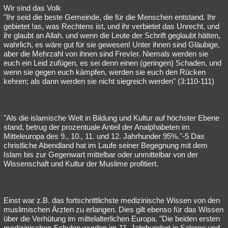
Wir sind das Volk
"Ihr seid die beste Gemeinde, die für die Menschen entstand. Ihr
gebietet !as, was Rechtens ist, und ihr verbietet das Unrecht, und
ihr glaubt an Allah. und wenn die Leute der Schrift geglaubt hätten,
wahrlich, es wäre gut für sie gewesen! Unter ihnen sind Gläubige,
aber die Mehrzahl von ihnen sind FrevIer. Niemals werden sie
euch ein Leid zufügen, es sei denn einen (geringen) Schaden, und
wenn sie gegen euch kämpfen, werden sie euch den Rücken
kehren; als dann werden sie nicht siegreich werden" (3:110-111)
"Als die islamische Welt in Bildung und Kultur auf höchster Ebene
stand, betrug der prozentuale Anteil der Analphabeten im
Mitteleuropa des 9., 10., 11. und 12. Jahrhunder 95%."-5 Das
christliche Abendland hat im Laufe seiner Begegnung mit dem
Islam bis zur Gegenwart mittelbar oder unmittelbar von der
Wissenschaft und Kultur der Muslime profitiert.
Einst war z.B. das fortschrittlichste medizinische Wissen von den
muslimischen Ärzten zu erlangen. Dies gilt ebenso für das Wissen
über die Verhütung im mittelalterlichen Europa. "Die beiden ersten
medizinischen Schulen wurden im 11. Jahrhundert in Salerno und