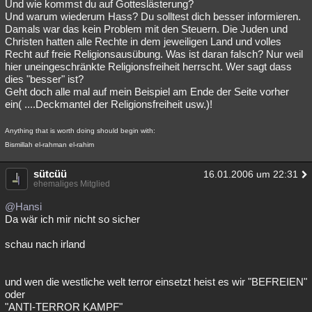
Und wie kommst du auf Gotteslästerung?
Und warum wiederum Hass? Du solltest dich besser informieren.
Damals war das kein Problem mit den Steuern. Die Juden und
Christen hatten alle Rechte in dem jeweiligen Land und volles
Recht auf freie Religionsausübung. Was ist daran falsch? Nur weil
hier uneingeschränkte Religionsfreiheit herrscht. Wer sagt dass
dies "besser" ist?
Geht doch alle mal auf mein Beispiel am Ende der Seite vorher
ein( ....Deckmantel der Religionsfreiheit usw.)!
Anything that is worth doing should begin with:
Bismillah el-rahman el-rahim
sütcüü
16.01.2006 um 22:31
ehemaliges Mitglied
@Hansi
Da wär ich mir nicht so sicher
schau nach irland
und wen die westliche welt terror einsetzt heist es wir "BEFREIEN"
oder
"ANTI-TERROR KAMPF"