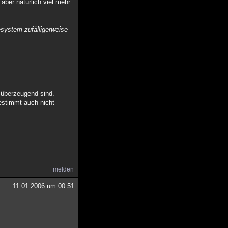
 aber natürlich viel mehr
esystem zufälligerweise
 überzeugend sind.
estimmt auch nicht
melden
11.01.2006 um 00:51