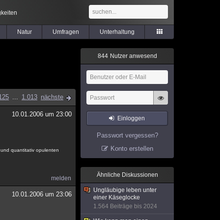
keiten
Natur
Umfragen
Unterhaltung
8
4
4
Nutzer anwesend
125
...
1.013
nächste
10.01.2006 um 23:00
Einloggen
Passwort vergessen?
Konto erstellen
n und quantitativ opulenten
Ähnliche Diskussionen
melden
Ungläubige leben unter
10.01.2006 um 23:06
einer Käseglocke
1.564 Beiträge bis 2024