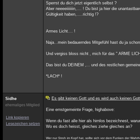
Sperrst du dich jetzt eigentlich selbst ?
Aber neeeeiiiiiiin,.... ! Du bist ja hier die unanta
Gültigkeit haben,.....richtig !?
Armes Licht.... !
Naja...mein bedauerndes Mitgefühl hast du ja schon
Und vergiss bloss nicht , mich für das " ARME LICH
Das bist du DEINEM ,... und des restlichen gemeine
*LACH* !
Es gibt keinen Gott und es wird auch keinen Got
Sidhe
ehemaliges Mitglied
Eine ernstgemeinte Frage, highabove:
Link kopieren
Wenn du fast alle hier als hirnlos bezeichnest, waru
Lesezeichen setzen
Wo es doch heisst, gleiches ziehe gleiches an?
Wer nur Stroh im Kopf hat, sollte sich vor dem Funken der Wahrh