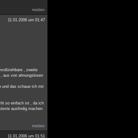
melden
11.01.2006 um 01:47
hvollziehbare , zweite
g , aus von ahnungslosen
n und das schaue ich mir
t so einfach ist , da ich
stexte ausfindig machen
melden
11.01.2006 um 01:51