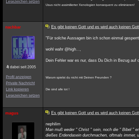
Lesezeichen setzen
Usus nicht assimilierter Xenologien konsequent zu eliminieren!
Es gibt keinen Gott und es wird auch keinen Got
nachbar
"Für solche Aussagen bin ich schon einmal gesperrt
wohl wahr @high...,
Dein Fehler war es nur, dass Du Dich in Bezug auf d
dabei seit 2005
Profil anzeigen
Warum spielst du nicht mit Deinen Freunden ?
Private Nachricht
Link kopieren
Die sind alle tot !
Lesezeichen setzen
Es gibt keinen Gott und es wird auch keinen Got
magus
nephilim
Man muß weder " Christ " sein, noch die " Bibel " e
dießes Erdendasein durchmachen, oftmals immer, un