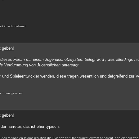
eit in acht nehmen.
t geben!
 dieses Forum mit einem Jugendschutzsystem belegt wird , was allerdings nich
die Verdummung von Jugendlichen untersagt .
und Spieleentwickler wenden, diese tragen wesentlich und tiefgreifend zur 
s zuvor gewusst.
t geben!
er narretei; das ist eher typisch.
ung des regionalen Idioms resultiert die Evidenz der Opportunität extrem apparent, den elaborierte