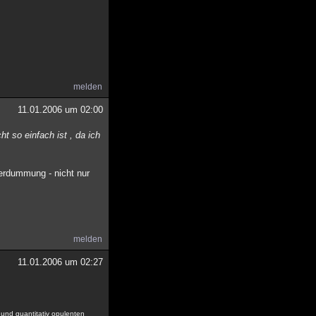
melden
11.01.2006 um 02:00
t so einfach ist , da ich
Verdummung - nicht nur
melden
11.01.2006 um 02:27
n und quantitativ opulenten