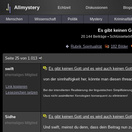
Allmystery
Echtzeit
Diskussionen
Blog
Menschen
Wissenschaft
Politik
Mystery
Kriminalfäl
Es gibt keinen G
20.144 Beiträge
▪ Schlüsselwört
Rubrik Spiritualität
182 Bilder
Seite 25 von 1.013
Es gibt keinen Gott und es wird auch keinen Got
swift
ehemaliges Mitglied
von der sinnhaftigkeit her, könnte man diesen thre
Link kopieren
Bei der intendierten Realisierung der linguistischen Simplifizier
Lesezeichen setzen
Usus nicht assimilierter Xenologien konsequent zu eliminieren!
Es gibt keinen Gott und es wird auch keinen Got
Sidhe
ehemaliges Mitglied
Und swift, meinst du denn, dass dein Beitrag nun z