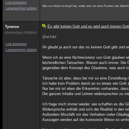
Link kopieren
Wer nur Stroh im Kopf hat, sollte sich vor dem Funken der Wahrh
Lesezeichen setzen
Es gibt keinen Gott und es wird auch keinen Got
Tyranos
ehemaliges Mitglied
@al-fatir
Link kopieren
Ihr glaubt ja auch nur das es keinen Gott gibt und wi
Lesezeichen setzen
Wenn ich an eine Nichtexistenz von Gott glauben wü
letztendlichen Tatsachen. Warum auch immer. Die G
gegenüber dem Konzept des Glaubens, was auch i
Tatsache ist aber, dass bei mir so eine Einstellung n
Ich habe kein Problem damit an so etwas wie Gott 
Nur bei mir ist eben die Erkenntnis vorhanden, dass
Die ganzen Inhalte und Lehren widersprechen zu viel
Ich frage mich immer wieder, wie schaffen es die G
Widersprüche enthält und sich der Realität in den w
Außerdem Missfällt mir das Verhalten vieler Gläubige
Aussagen werden auf die kurioseste Weise so umform