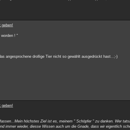
t geben!
 worden ! "
as angesprochene drollige Tier nicht so gewählt ausgedrückt hast...;-)
t geben!
rfassen...Mein höchstes Ziel ist es, meinem " Schöpfer " zu danken. Wer tats
d immer wieder, diesse Wissen auch um die Gnade, dass wir eigentlich scho