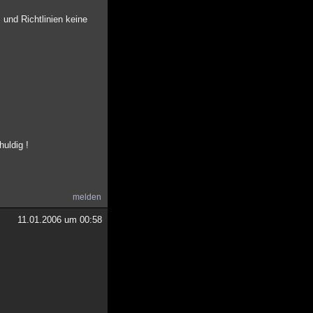
 und Richtlinien keine
uldig !
melden
11.01.2006 um 00:58