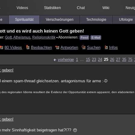
s
Videos
Statistiken
Chat
Wiki
Neuig
le
Spiritualität
Verschwörungen
Technologie
Ufologie
ott und es wird auch keinen Gott geben!
er:
Gott
,
Atheismus
,
Religionskritik
▪ Abonnieren:
Feed
E-Mail
80 Videos
Beobachten
Antworten
Suchen
Infos
vorherige
1
...
15
23
24
25
26
27
35
75
t geben!
ad einem spam-thread gleichsetzen. antagonismus für arme :-D
ung des regionalen Idioms resultiert die Evidenz der Opportunität extrem apparent, den elaborierte
t geben!
u mehr Sinnhaftigkeit beigetragen hat?!??