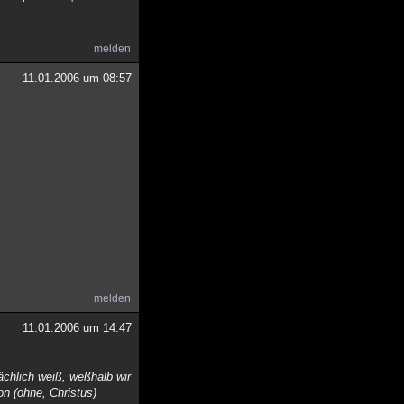
melden
11.01.2006 um 08:57
melden
11.01.2006 um 14:47
ächlich weiß, weßhalb wir
n (ohne, Christus)