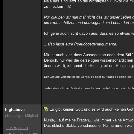
Naja das sind jetzt so die wichtigsten Punkte die mir
zu meckern.
Nur glauben wir nun mal nicht das wir unser Leben 
die Erde schützen und deswegen kein Leben dort ex
Ich gehe auch nicht davon aus, dass es so etwas wie
...also lasst eure Pseudogegenargumente.
Mir ist auch klar, dass Aussagen so nach dem Stil
Denoch, nur weil die derzeitigen wissenschaftlich
ändern wird), ist somit die Richtigkeit der Religion 
Der Glaube versetzt keine Berge, es sagt nur dass es keine gibt.
Jeder Versuch die Realität zu erschaffen deutet nur auf die Fluch
Es gibt keinen Gott und es wird auch keinen Got
highabove
ehemaliges Mitglied
Nunja,...auf meine Fragen,...wie immer keine Antwor
Das übliche Blabla verschiedener Nullnummern war ,
Link kopieren
Lesezeichen setzen