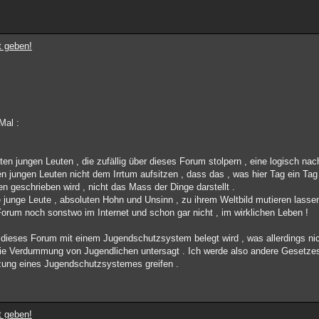
t geben!
Mal :
ten jungen Leuten , die zufällig über dieses Forum stolpern , eine logisch nac
en jungen Leuten nicht dem Irrtum aufsitzen , dass das , was hier Tag ein Ta
hen geschrieben wird , nicht das Mass der Dinge darstellt .
 junge Leute , absoluten Hohn und Unsinn , zu ihrem Weltbild mutieren lasse
Forum noch sonstwo im Internet und schon gar nicht , im wirklichen Leben !
 dieses Forum mit einem Jugendschutzsystem belegt wird , was allerdings nich
die Verdummung von Jugendlichen untersagt . Ich werde also andere Gesetze
zung eines Jugendschutzsystemes greifen .
t geben!