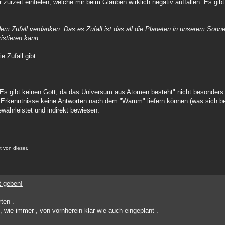
 zurzeit einfielen, welche mir beim Glauben wirklich negativ auffallen. Es gibt
dem Zufall verdanken. Das es Zufall ist das all die Planeten in unserem Sonn
istieren kann.
 Zufall gibt.
 "Es gibt keinen Gott, da das Universum aus Atomen besteht" nicht besonders
en Erkenntnisse keine Antworten nach dem "Warum" liefern können (was sich b
gewährleistet und indirekt bewiesen.
t von dieser.
t geben!
ten .
 wie immer , von vornherein klar wie auch eingeplant .