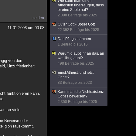
Wie kann man einen
Atheisten überzeugen, dass
er eine Seele hat?
2.098 Beiträge bis 2025
melden
Guter Gott - Böser Gott
11.01.2006 um 00:08
22.392 Beiträge bis 2025
Das Pfingstmärchen
1 Beitrag bis 2016
Warum glaubt ihr an das, an
was ihr glaubt?
ängig von den
498 Beiträge bis 2025
id, Unzufriedenheit
Einst Atheist, und jetzt
Christ?
83 Beiträge bis 2023
Kann man die Nichtexistenz
cht funktionieren kann.
Gottes beweisen?
se.
2.350 Beiträge bis 2025
was so viele
iche Beweise oder
 Religion rauskommt.