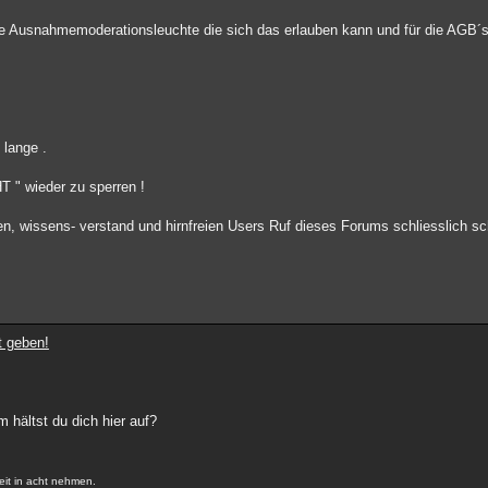
stbare Ausnahmemoderationsleuchte die sich das erlauben kann und für die AGB´s
 lange .
T " wieder zu sperren !
n, wissens- verstand und hirnfreien Users Ruf dieses Forums schliesslich sch
t geben!
m hältst du dich hier auf?
eit in acht nehmen.