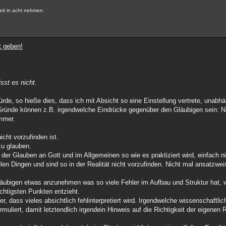
eit in acht nehmen.
t geben!
sst es nicht.
rde, so hieße dies, dass ich mit Absicht so eine Einstellung vertrete, unabh
ründe können z.B. irgendwelche Eindrücke gegenüber den Gläubigen sein: Ne
mmer.
icht vorzufinden ist.
zu glauben.
 der Glauben an Gott und im Allgemeinen so wie es praktiziert wird, einfach ni
en Dingen und sind so in der Realität nicht vorzufinden. Nicht mal ansatzwei
läubigen etwas anzunehmen was so viele Fehler im Aufbau und Struktur hat, 
ichtigsten Punkten entzieht.
r, dass vieles absichtlich fehlinterpretiert wird. Irgendwelche wissenschaftl
uliert, damit letztendlich irgendein Hinweis auf die Richtigkeit der eigenen