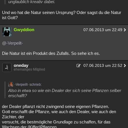
unglaublich kreativ dabei.
Besucht
Teilgenommen
Alle
Neue
Geschlossen
Und wo hat die Natur seinen Ursprung? Oder sagst du die Natur
ist Gott?
Lesenswert
Schlüsselwörter
Gwyddion
07.06.2013 um 22:49
@-Verpeilt-
Die Natur ist ein Produkt des Zufalls. So sehe ich es.
oneday
07.06.2013 um 22:52
ehemaliges Mitglied
-Verpeilt- schrieb:
Also in etwa so wie ein Dealer der sich seine Pflanzen selber
erschafft?
der Dealer pflanzt nicht zwingend seine eigenen Pflanzen.
Gott erschafft die Pflanze, wie auch den Dealer, wie auch den
Züchter, der
versucht, die bestmögliche Grundlage zu schaffen, für das
Wachsen der (Kiffer)Pflanzen.