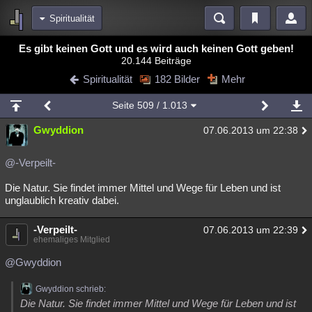
Spiritualität
Bereiche
Es gibt keinen Gott und es wird auch keinen Gott geben!
20.144 Beiträge
Echtzeit
Diskussionen
Blogs
Videos
Statistiken
Spiritualität
182 Bilder
Mehr
Chat
Wiki
Neuigkeiten
Seite
509
/ 1.013
meine Rubriken
Gwyddion
07.06.2013 um 22:38
Menschen
Wissenschaft
Politik
Mystery
Kriminalfälle
Spiritualität
Verschwörungen
Technologie
Ufologie
@-Verpeilt-
Die Natur. Sie findet immer Mittel und Wege für Leben und ist
Natur
Umfragen
Unterhaltung
unglaublich kreativ dabei.
weitere Rubriken
-Verpeilt-
Philosophie
Träume
Orte
Esoterik
07.06.2013 um 22:39
Literatur
ehemaliges Mitglied
Astronomie
Helpdesk
Gruppen
Gaming
Filme
@Gwyddion
Musik
Clash
Verbesserungen
Allmystery
English
Gwyddion schrieb:
Die Natur. Sie findet immer Mittel und Wege für Leben und ist
Übersichten