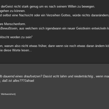
n derGeist nicht stark genug um es nach seinem Willen zu bewegen.
ingehen zu können.
d selbst eine Nachsicht oder ein Verzeihen Gottes, würde nichts daranändern,
ihre Menschenform.
esBewußtsein, aus welchem sich irgendwann ein neuer Geistkeim entwickeln k
löscht worden zu sein"
n, warum also nicht etwas früher, dann wenn sie noch etwas daran ändern k
ie diese Worte lesen...
alb dauernd eines draufsetzen? Dasist echt lahm und niederträchtig , wenn m
, daß ist alles???
Jafrael
 Weltweisheit)