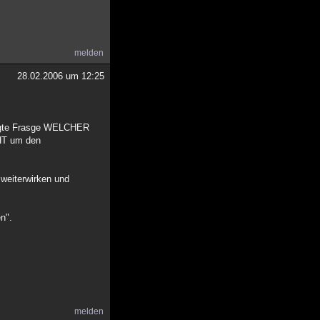
melden
28.02.2006 um 12:25
htigte Frasge WELCHER
CHT um den
weiterwirken und
n".
melden