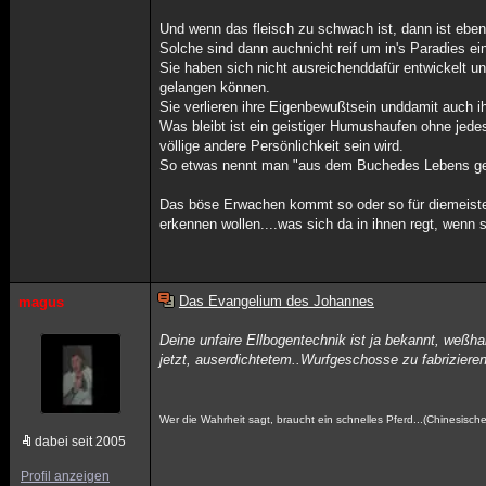
Und wenn das fleisch zu schwach ist, dann ist ebe
Solche sind dann auchnicht reif um in's Paradies e
Sie haben sich nicht ausreichenddafür entwickelt un
gelangen können.
Sie verlieren ihre Eigenbewußtsein unddamit auch 
Was bleibt ist ein geistiger Humushaufen ohne jed
völlige andere Persönlichkeit sein wird.
So etwas nennt man "aus dem Buchedes Lebens ge
Das böse Erwachen kommt so oder so für diemeiste
erkennen wollen....was sich da in ihnen regt, wenn s
Das Evangelium des Johannes
magus
Deine unfaire Ellbogentechnik ist ja bekannt, weßh
jetzt, auserdichtetem..Wurfgeschosse zu fabrizieren
Wer die Wahrheit sagt, braucht ein schnelles Pferd...(Chinesische
dabei seit 2005
Profil anzeigen