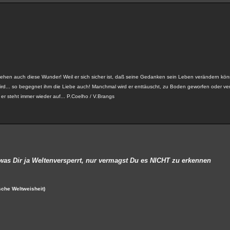
schehen auch diese Wunder! Weil er sich sicher ist, daß seine Gedanken sein Leben verändern könn
ird... so begegnet ihm die Liebe auch! Manchmal wird er enttäuscht, zu Boden geworfen oder verl
h er steht immer wieder auf... P.Coelho / V.Brangs
 was Dir ja Weltenversperrt, nur vermagst Du es NICHT zu erkennen
sche Weltweisheit)