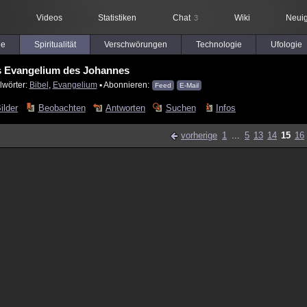
Videos
Statistiken
Chat
Wiki
Neuig
3
le
Spiritualität
Verschwörungen
Technologie
Ufologie
 Evangelium des Johannes
lwörter:
Bibel
,
Evangelium
▪ Abonnieren:
Feed
E-Mail
ilder
Beobachten
Antworten
Suchen
Infos
vorherige
1
...
5
13
14
15
16