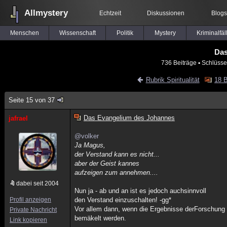
Allmystery
Echtzeit
Diskussionen
Blogs
Menschen
Wissenschaft
Politik
Mystery
Kriminalfäl
Das
736 Beiträge
▪ Schlüsse
Rubrik Spiritualität
18 B
Seite 15 von 37
Das Evangelium des Johannes
jafrael
@volker
Ja Magus,
der Verstand kann es nicht...
aber der Geist kannes
aufzeigen zum annehmen....
dabei seit 2004
Nun ja - ab und an ist es jedoch auchsinnvoll
Profil anzeigen
den Verstand einzuschalten! -gg*
Vor allem dann, wenn die Ergebnisse derForschung
Private Nachricht
bemäkelt werden.
Link kopieren