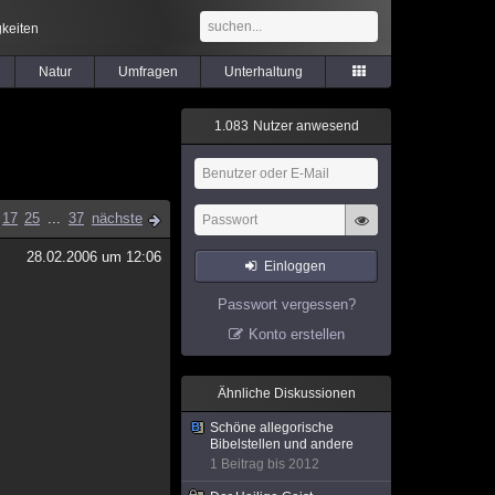
keiten
Natur
Umfragen
Unterhaltung
1
.
0
8
3
Nutzer anwesend
17
25
...
37
nächste
28.02.2006 um 12:06
Einloggen
Passwort vergessen?
Konto erstellen
Ähnliche Diskussionen
Schöne allegorische
Bibelstellen und andere
1 Beitrag bis 2012