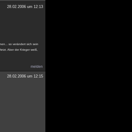
28.02.2006 um 12:13
en... so verändert sich sein
etzt. Aber der Krieger weiß,
melden
28.02.2006 um 12:15