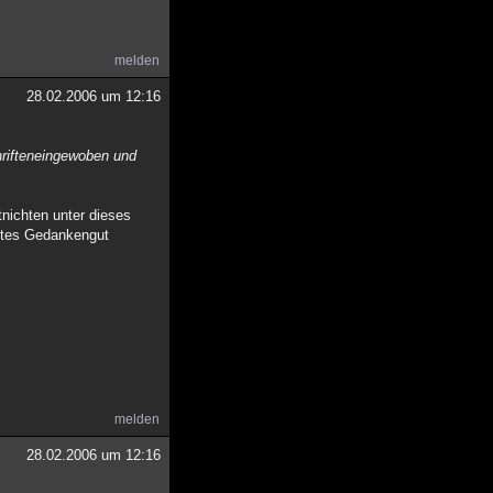
melden
28.02.2006 um 12:16
chrifteneingewoben und
tnichten unter dieses
chtes Gedankengut
melden
28.02.2006 um 12:16