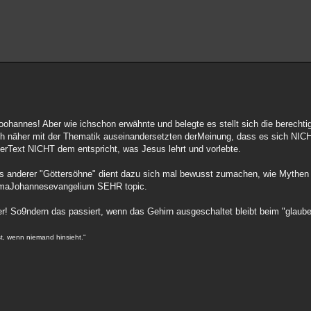
oohannes! Aber wie ichschon erwähnte und belegte es stellt sich die berec
ch näher mit der Thematik auseinandersetzten derMeinung, dass es sich NI
erText NICHT dem entspricht, was Jesus lehrt und vorlebte.
s anderer "Göttersöhne" dient dazu sich mal bewusst zumachen, wie Mythen 
emaJohannesevangelium SEHR topic.
r! So9ndern das passiert, wenn das Gehirn ausgeschaltet bleibt beim "glaube
st, wenn niemand hinsieht."