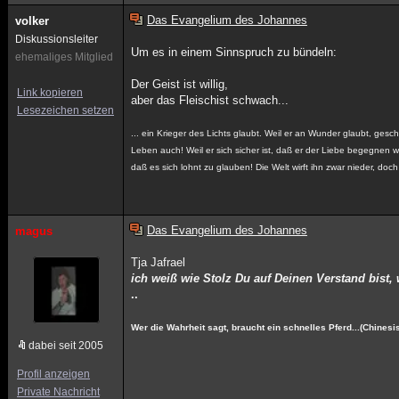
Das Evangelium des Johannes
volker
Diskussionsleiter
Um es in einem Sinnspruch zu bündeln:
ehemaliges Mitglied
Der Geist ist willig,
Link kopieren
aber das Fleischist schwach...
Lesezeichen setzen
... ein Krieger des Lichts glaubt. Weil er an Wunder glaubt, ge
Leben auch! Weil er sich sicher ist, daß er der Liebe begegnen w
daß es sich lohnt zu glauben! Die Welt wirft ihn zwar nieder, doc
Das Evangelium des Johannes
magus
Tja Jafrael
ich weiß wie Stolz Du auf Deinen Verstand bist,
..
Wer die Wahrheit sagt, braucht ein schnelles Pferd...(Chinesi
dabei seit 2005
Profil anzeigen
Private Nachricht