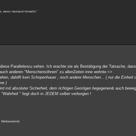
st, wenn niemand hinsieht."
ese Parallelenzu sehen. Ich erachte sie als Bestätigung der Tatsache, das
e auch anderen "Menschensöhnen" zu allenZeiten inne wohnte.<>
ehen, dahilft kein Schopenhauer , noch andere Menschen... ( nur die Einheit 
ne )
 wird mit absoluter Sicherheit, dem richtigen Geistigen begegenen& auch bew
Wahrheit " liegt doch in JEDEM selber verborgen !
 Weltweisheit)