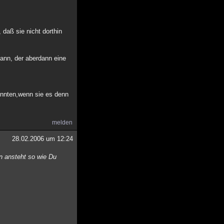
 daß sie nicht dorthin
ann, der aberdann eine
önnten,wenn sie es denn
melden
28.02.2006 um 12:24
an ansteht so wie Du