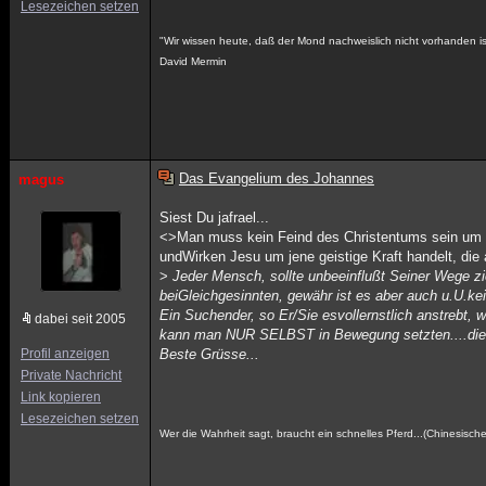
Lesezeichen setzen
"Wir wissen heute, daß der Mond nachweislich nicht vorhanden i
David Mermin
Das Evangelium des Johannes
magus
Siest Du jafrael...
<>Man muss kein Feind des Christentums sein um di
undWirken Jesu um jene geistige Kraft handelt, di
>
Jeder Mensch, sollte unbeeinflußt Seiner Wege zi
beiGleichgesinnten, gewähr ist es aber auch u.U.kei
Ein Suchender, so Er/Sie esvollernstlich anstrebt,
dabei seit 2005
kann man NUR SELBST in Bewegung setzten....die "
Profil anzeigen
Beste Grüsse...
Private Nachricht
Link kopieren
Lesezeichen setzen
Wer die Wahrheit sagt, braucht ein schnelles Pferd...(Chinesische