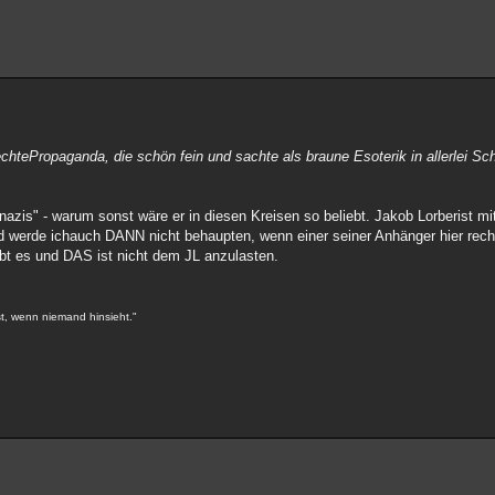
echtePropaganda, die schön fein und sachte als braune Esoterik in allerlei S
azis" - warum sonst wäre er in diesen Kreisen so beliebt. Jakob Lorberist mi
d werde ichauch DANN nicht behaupten, wenn einer seiner Anhänger hier re
gibt es und DAS ist nicht dem JL anzulasten.
st, wenn niemand hinsieht."