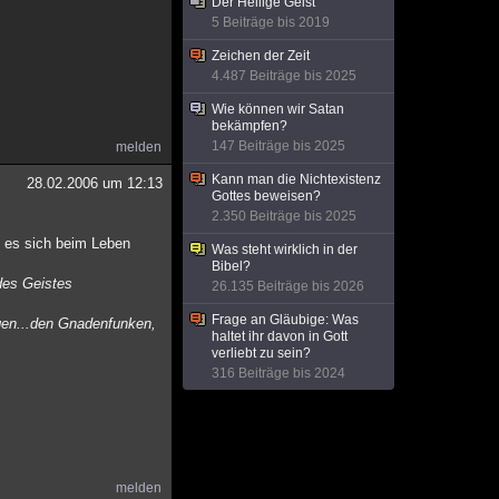
Der Heilige Geist
5 Beiträge bis 2019
Zeichen der Zeit
4.487 Beiträge bis 2025
Wie können wir Satan
bekämpfen?
147 Beiträge bis 2025
melden
Kann man die Nichtexistenz
28.02.2006 um 12:13
Gottes beweisen?
2.350 Beiträge bis 2025
s es sich beim Leben
Was steht wirklich in der
Bibel?
des Geistes
26.135 Beiträge bis 2026
Frage an Gläubige: Was
egen...den Gnadenfunken,
haltet ihr davon in Gott
verliebt zu sein?
316 Beiträge bis 2024
melden