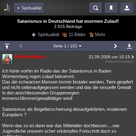
Spiritualität
Bereiche
Satanismus in Deutschland hat enormen Zulauf!
2.015 Beiträge
Echtzeit
Diskussionen
Blogs
Videos
Statistiken
Spiritualität
11 Bilder
Mehr
Chat
Wiki
Neuigkeiten
Seite
1
/ 101
meine Rubriken
BlickNixMasta
21.09.2006 um 10:19
Menschen
Wissenschaft
Politik
Mystery
Kriminalfälle
Diskussionsleiter
Spiritualität
Verschwörungen
Technologie
Ufologie
Ich hörte vorhin im Radio das der Satanismus in Baden
Würrtemberg regen zulauf bekommt.
Das die schwarzen Messen immer brutaler werden, Tiere geopfert
Natur
Umfragen
Unterhaltung
und nicht seltenaufgegessen werden und das die sexuelle Gewalt
weitere Rubriken
in den anschliessenden Gruppenorgien
immerschlimmer/gewalttätiger wird!
Philosophie
Träume
Orte
Esoterik
Literatur
Satanismus als Begeliterscheinung desaufgeklärten, modernen
Astronomie
Helpdesk
Gruppen
Gaming
Filme
Europäers ?
Musik
Clash
Verbesserungen
Allmystery
English
Wenn das so ist dann war das Mittelalter dochbesser.....wie
Jugendliche unseren scher erkämpfen Fortschritt doch so
Übersichten