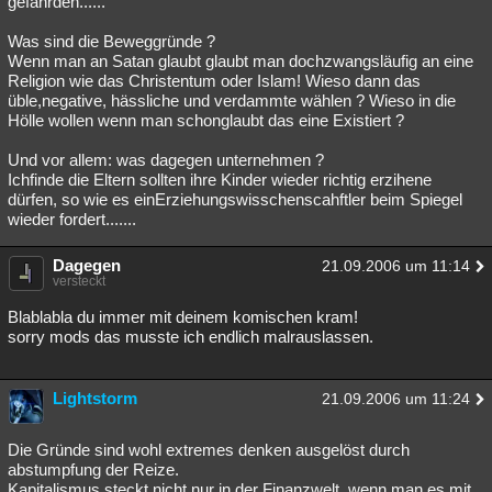
gefährden......
Besucht
Teilgenommen
Alle
Neue
Geschlossen
Was sind die Beweggründe ?
Wenn man an Satan glaubt glaubt man dochzwangsläufig an eine
Lesenswert
Schlüsselwörter
Religion wie das Christentum oder Islam! Wieso dann das
üble,negative, hässliche und verdammte wählen ? Wieso in die
Hölle wollen wenn man schonglaubt das eine Existiert ?
Und vor allem: was dagegen unternehmen ?
Ichfinde die Eltern sollten ihre Kinder wieder richtig erzihene
dürfen, so wie es einErziehungswisschenscahftler beim Spiegel
wieder fordert.......
Dagegen
21.09.2006 um 11:14
versteckt
Blablabla du immer mit deinem komischen kram!
sorry mods das musste ich endlich malrauslassen.
Lightstorm
21.09.2006 um 11:24
Die Gründe sind wohl extremes denken ausgelöst durch
abstumpfung der Reize.
Kapitalismus steckt nicht nur in der Finanzwelt, wenn man es mit